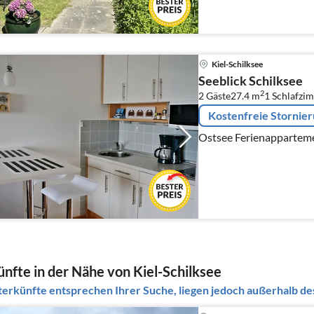
Kiel-Schilksee
Seeblick Schilksee
2
2 Gäste
27.4 m
1
Schlafzi
Kostenfreie Stornie
Ostsee Ferienappartemen
nfte in der Nähe von Kiel-Schilksee
erkünfte entsprechen Ihrer Suche, liegen jedoch außerhalb des