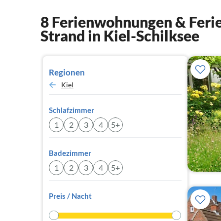
8 Ferienwohnungen & Ferie
Strand in Kiel-Schilksee
Regionen
Kiel
Schlafzimmer
1
2
3
4
5+
Badezimmer
1
2
3
4
5+
Preis / Nacht