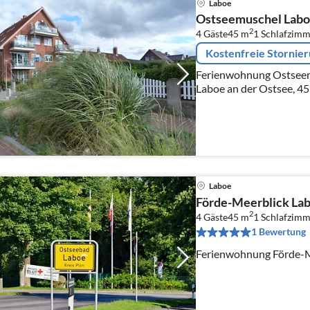
Laboe
Ostseemuschel Lab
2
4 Gäste
45 m
1
Schlafzimm
Kostenfreie Stornie
Ferienwohnung Ostseemu
Laboe an der Ostsee, 45 
Zimmer.
Laboe
Förde-Meerblick La
2
4 Gäste
45 m
1
Schlafzimm
1 Bewertung
Ferienwohnung Förde-M