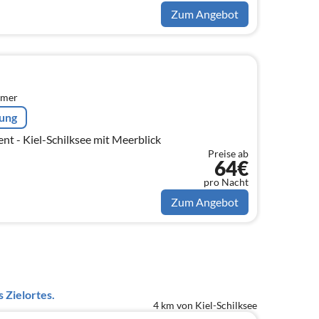
Zum Angebot
mmer
rung
t - Kiel-Schilksee mit Meerblick
Preise ab
64€
pro Nacht
Zum Angebot
 Zielortes.
4 km von Kiel-Schilksee