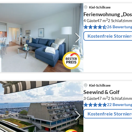
Kiel-Schilksee
Ferienwohnung „Dos
2
4 Gäste
47 m
2
Schlafzimm
26 Bewertun
Kostenfreie Stornie
Kiel-Schilksee
Seewind & Golf
2
3 Gäste
47 m
2
Schlafzimm
22 Bewertun
Kostenfreie Stornie