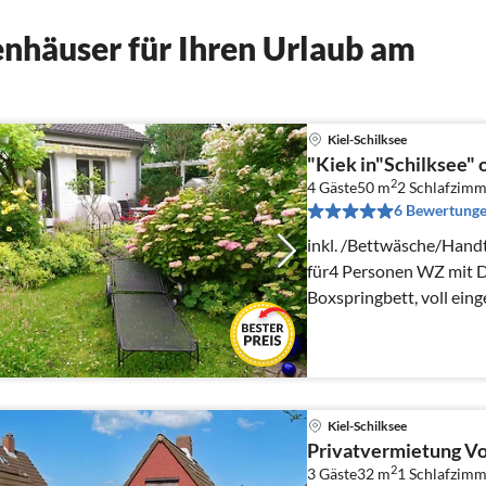
nhäuser für Ihren Urlaub am
Kiel-Schilksee
"Kiek in"Schilksee"
2
4 Gäste
50 m
2
Schlafzimm
6 Bewertung
inkl. /Bettwäsche/Han
für4 Personen WZ mit D
Boxspringbett, voll eing
Gasgrill
Kiel-Schilksee
Privatvermietung Vo
2
3 Gäste
32 m
1
Schlafzimm