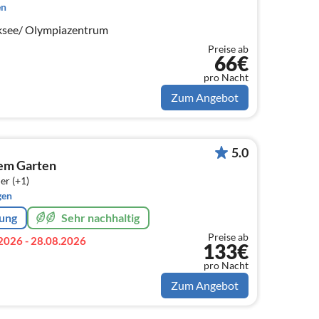
en
ilksee/ Olympiazentrum
Preise ab
66€
pro Nacht
Zum Angebot
5.0
ßem Garten
er (+1)
gen
rung
Sehr nachhaltig
Preise ab
2026 - 28.08.2026
133€
pro Nacht
Zum Angebot