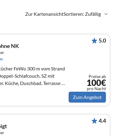
Zur Kartenansicht
Sortieren: Zufällig
5.0
 ohne NK
er
en
dtücher FeWo 300 m vom Strand
oppel-Schlafcouch, SZ mit
Preise ab
100€
er. Küche, Duschbad, Terrasse mit
pro Nacht
Zum Angebot
4.4
igt
er