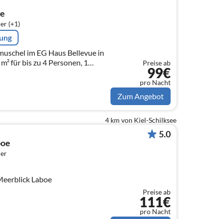
oe
er (+1)
rung
schel im EG Haus Bellevue in
m² für bis zu 4 Personen, 1
Preise ab
99€
pro Nacht
Zum Angebot
4 km von Kiel-Schilksee
5.0
boe
er
eerblick Laboe
Preise ab
111€
pro Nacht