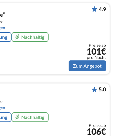
4.9
e“
er
gen
rung
Nachhaltig
Preise ab
101€
pro Nacht
Zum Angebot
5.0
er
gen
rung
Nachhaltig
Preise ab
106€