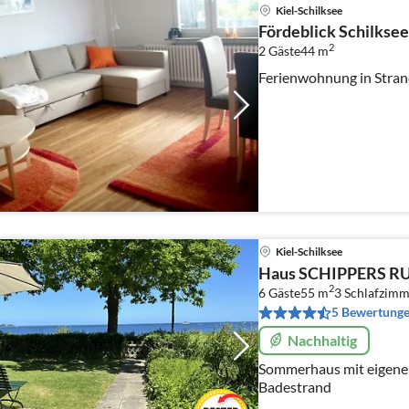
Kiel-Schilksee
Fördeblick Schilksee
2
2 Gäste
44 m
Ferienwohnung in Stran
Kiel-Schilksee
Haus SCHIPPERS R
2
6 Gäste
55 m
3
Schlafzimm
5 Bewertung
Nachhaltig
Sommerhaus mit eigene
Badestrand