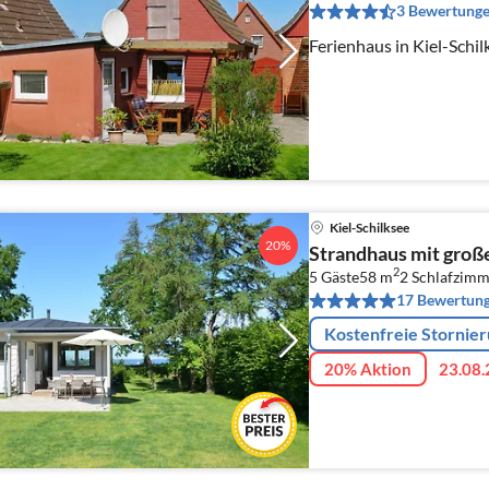
3 Bewertung
Ferienhaus in Kiel-Sch
Kiel-Schilksee
20%
Strandhaus mit gro
2
5 Gäste
58 m
2
Schlafzimm
17 Bewertun
Kostenfreie Stornie
20% Aktion
23.08.