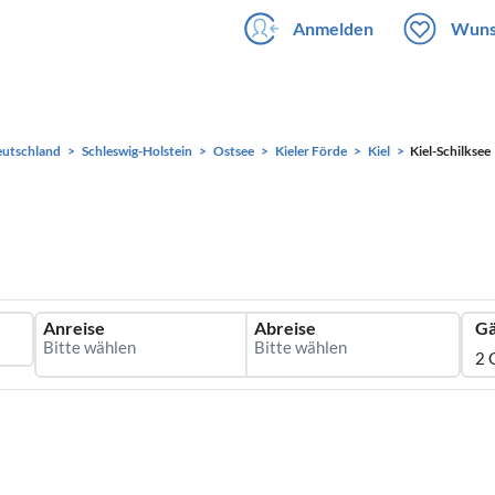
Anmelden
Wuns
utschland
Schleswig-Holstein
Ostsee
Kieler Förde
Kiel
Kiel-Schilksee
Anreise
Abreise
Gä
2 