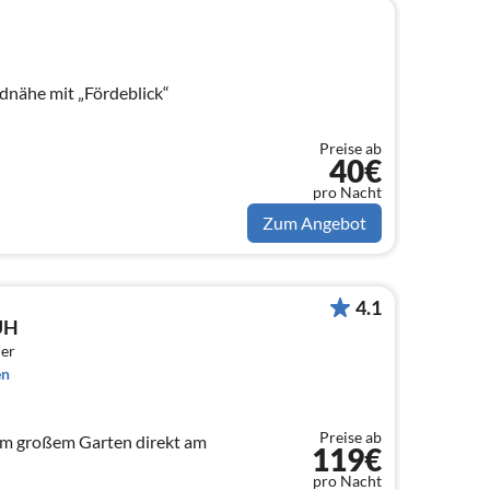
dnähe mit „Fördeblick“
Preise ab
40€
pro Nacht
Zum Angebot
4.1
UH
er
en
Preise ab
m großem Garten direkt am
119€
pro Nacht