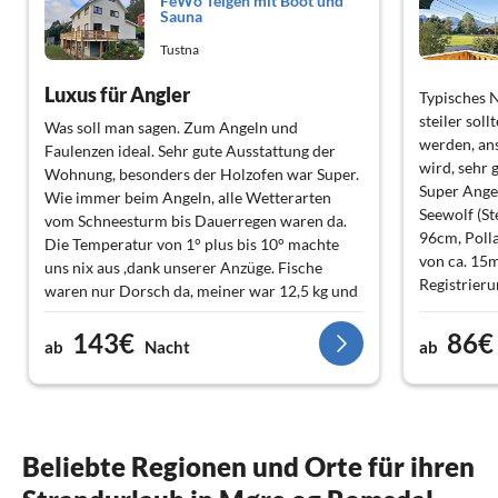
FeWo Teigen mit Boot und
Sauna
Tustna
Luxus für Angler
Typisches 
steiler sol
Was soll man sagen. Zum Angeln und
werden, ans
Faulenzen ideal. Sehr gute Ausstattung der
wird, sehr 
Wohnung, besonders der Holzofen war Super.
Super Angel
Wie immer beim Angeln, alle Wetterarten
Seewolf (S
vom Schneesturm bis Dauerregen waren da.
96cm, Polla
Die Temperatur von 1° plus bis 10° machte
von ca. 15m
uns nix aus ,dank unserer Anzüge. Fische
Registrieru
waren nur Dorsch da, meiner war 12,5 kg und
geklappt, d
1,15 m groß. Swetlana und Vitalie sind große
mit dem Sup
143€
86€
Klasse. Wir sehen uns im August wieder.
ab
Nacht
ab
Angelzeug 
Höhenmeter
schon ob wi
wieder buc
zum Hattha
Beliebte Regionen und Orte für ihren
Haus aus, d
Taschenlam