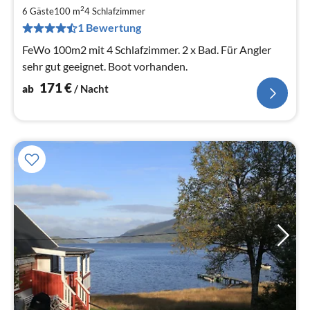
1
2
6 Gäste
100 m
4
Schlafzimmer
pr
1 Bewertung
Na
FeWo 100m2 mit 4 Schlafzimmer. 2 x Bad. Für Angler
sehr gut geeignet. Boot vorhanden.
171
€
ab
/ Nacht