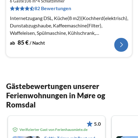
8
6 Gäste
106 m
4
Schlafzimmer
82 Bewertungen
pr
Na
Internetzugang DSL, Küche(8 m2)(Kochherd(elektrisch),
Dunstabzugshaube, Kaffeemaschine(Filter),
Waffeleisen, Spülmaschine, Kühlschrank,
Tiefkühlschrank(> 250L)
85
€
ab
/ Nacht
Gästebewertungen unserer
Ferienwohnungen in Møre og
Romsdal
5.0
Verifizierter Gast von Ferienhausmiete.de