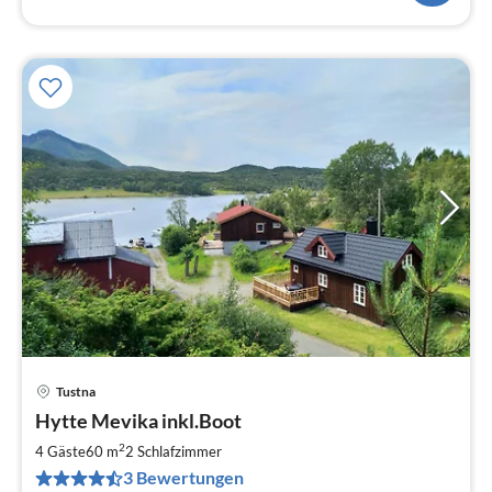
Tustna
Pre
Hytte Mevika inkl.Boot
ab
1
2
4 Gäste
60 m
2
Schlafzimmer
pr
3 Bewertungen