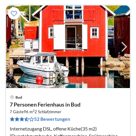
Bud
Pre
7 Personen Ferienhaus in Bud
ab
2
1
7 Gäste
96 m
2
Schlafzimmer
52 Bewertungen
pr
Na
Internetzugang DSL, offene Küche(35 m2)
(Dunstabzugshaube, Kaffeemaschine, Spülmaschine,