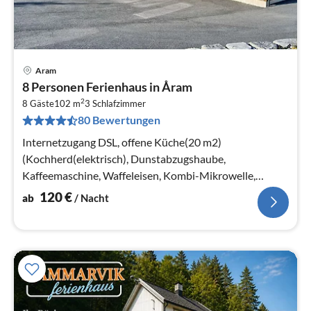
Aram
Pre
8 Personen Ferienhaus in Åram
ab
2
1
8 Gäste
102 m
3
Schlafzimmer
80 Bewertungen
pr
Na
Internetzugang DSL, offene Küche(20 m2)
(Kochherd(elektrisch), Dunstabzugshaube,
Kaffeemaschine, Waffeleisen, Kombi-Mikrowelle,
Spülmaschine, Kühlschrank, Tiefkühlschrank(> 250L)
120
€
ab
/ Nacht