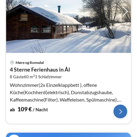
Pre
Møre og Romsdal
ab
4 Sterne Ferienhaus in Ål
1
2
8 Gäste
60 m
3
Schlafzimmer
pr
Na
Wohnzimmer(2x Einzelklappbett ), offene
Küche(Kochherd(elektrisch), Dunstabzugshaube,
Kaffeemaschine(Filter), Waffeleisen, Spülmaschine),
Wohn-/Schlafzimmer(30 m2)(Herd(Holz)
109
€
ab
/ Nacht