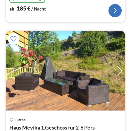
185
€
ab
/ Nacht
Tustna
Pre
Haus Mevika 1.Geschoss für 2-6 Pers
ab