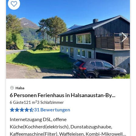
Halsa
Pre
6 Personen Ferienhaus in Halsanaustan-By...
ab
2
1
6 Gäste
121 m
3
Schlafzimmer
31 Bewertungen
pr
Na
Internetzugang DSL, offene
Küche(Kochherd(elektrisch), Dunstabzugshaube,
Kaffeemaschine(Filter), Waffeleisen, Kombi-Mikrowelle,