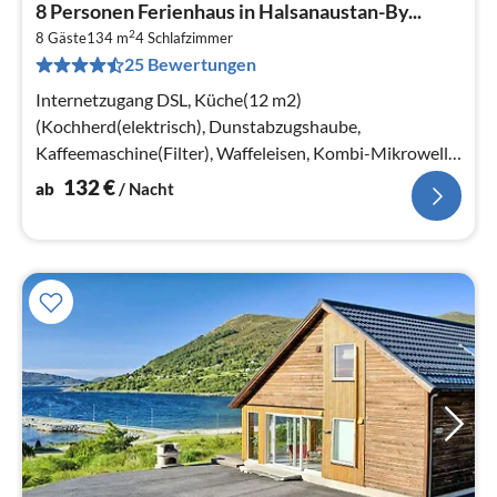
Pre
8 Personen Ferienhaus in Halsanaustan-By...
ab
2
1
8 Gäste
134 m
4
Schlafzimmer
25 Bewertungen
pr
Na
Internetzugang DSL, Küche(12 m2)
(Kochherd(elektrisch), Dunstabzugshaube,
Kaffeemaschine(Filter), Waffeleisen, Kombi-Mikrowelle,
Spülmaschine, Tiefkühlschrank(> 250L)
132
€
ab
/ Nacht