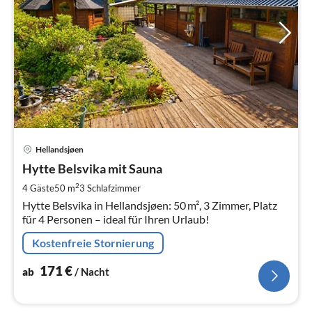
Pre
Hellandsjøen
ab
1
Hytte Belsvika mit Sauna
pr
2
4 Gäste
50 m
3
Schlafzimmer
Na
Hytte Belsvika in Hellandsjøen: 50 m², 3 Zimmer, Platz
für 4 Personen – ideal für Ihren Urlaub!
Kostenfreie Stornierung
171
€
ab
/ Nacht