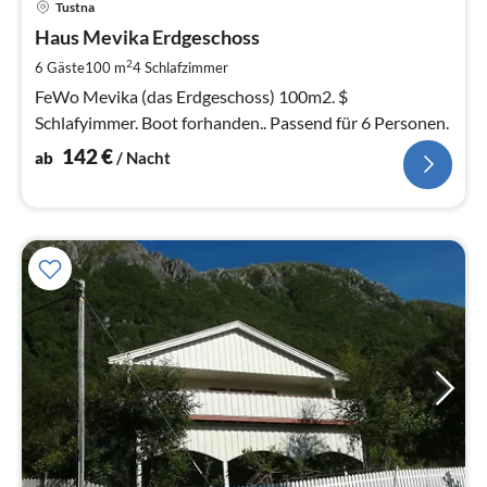
Tustna
ab
1
Haus Mevika Erdgeschoss
pr
2
6 Gäste
100 m
4
Schlafzimmer
Na
FeWo Mevika (das Erdgeschoss) 100m2. $
Schlafyimmer. Boot forhanden.. Passend für 6 Personen.
142
€
ab
/ Nacht