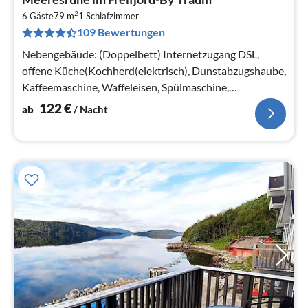
ab
2
1
6 Gäste
79 m
1
Schlafzimmer
109 Bewertungen
pr
Na
Nebengebäude: (Doppelbett) Internetzugang DSL,
offene Küche(Kochherd(elektrisch), Dunstabzugshaube,
Kaffeemaschine, Waffeleisen, Spülmaschine,
Kühlschrank, Tiefkühlschrank(200-249...
122
€
ab
/ Nacht