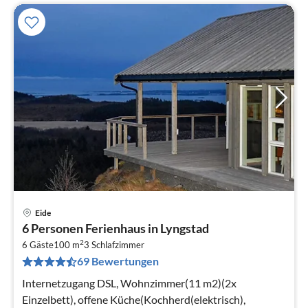
Eide
Pre
6 Personen Ferienhaus in Lyngstad
ab
2
1
6 Gäste
100 m
3
Schlafzimmer
69 Bewertungen
pr
Na
Internetzugang DSL, Wohnzimmer(11 m2)(2x
Einzelbett), offene Küche(Kochherd(elektrisch),