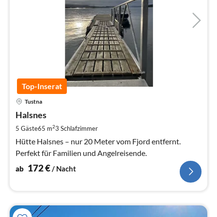
Top-Inserat
Pre
Tustna
ab
1
Halsnes
pr
2
5 Gäste
65 m
3
Schlafzimmer
Na
Hütte Halsnes – nur 20 Meter vom Fjord entfernt.
Perfekt für Familien und Angelreisende.
172
€
ab
/ Nacht