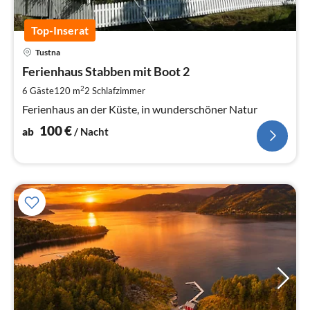
Top-Inserat
Pre
Tustna
ab
1
Ferienhaus Stabben mit Boot 2
pr
2
6 Gäste
120 m
2
Schlafzimmer
Na
Ferienhaus an der Küste, in wunderschöner Natur
100
€
ab
/ Nacht