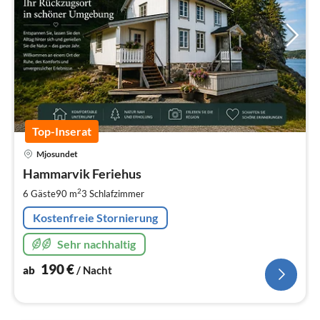
Top-Inserat
Pre
Mjosundet
ab
1
Hammarvik Feriehus
pr
2
6 Gäste
90 m
3
Schlafzimmer
Na
Kostenfreie Stornierung
Sehr nachhaltig
190
€
ab
/ Nacht