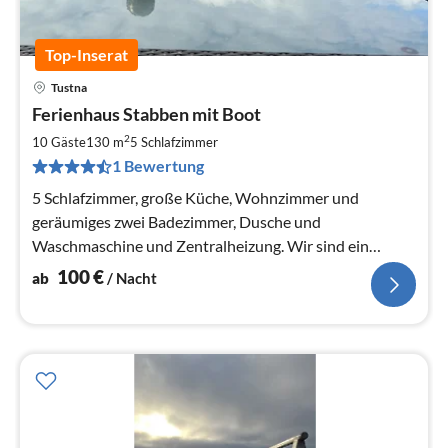
Top-Inserat
Tustna
Pre
Ferienhaus Stabben mit Boot
ab
1
2
10 Gäste
130 m
5
Schlafzimmer
pr
1 Bewertung
Na
5 Schlafzimmer, große Küche, Wohnzimmer und
geräumiges zwei Badezimmer, Dusche und
Waschmaschine und Zentralheizung. Wir sind ein
registriertes touristisches Fischereiunternehmen
100
€
ab
/ Nacht