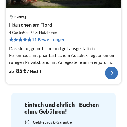
Kvalvag
Pre
Häuschen am Fjord
ab
8
2
4 Gäste
60 m
2
Schlafzimmer
pr
11 Bewertungen
Na
Das kleine, gemütliche und gut ausgestattete
Ferienhaus mit phantastischem Ausblick liegt an einem
ruhigen Privatstrand mit Anlegestelle am Freifjord in
der Nähe von Kristiansund.
85
€
ab
/ Nacht
Einfach und ehrlich - Buchen
ohne Gebühren!
Geld-zurück-Garantie