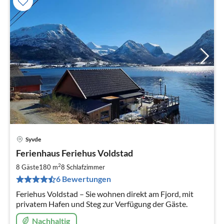
Syvde
Pre
Ferienhaus Feriehus Voldstad
ab
1
2
8 Gäste
180 m
8
Schlafzimmer
pr
6 Bewertungen
Na
Feriehus Voldstad – Sie wohnen direkt am Fjord, mit
privatem Hafen und Steg zur Verfügung der Gäste.
Nachhaltig