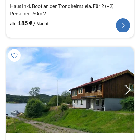
Na
Haus inkl. Boot an der Trondheimsleia. Für 2 (+2)
Personen. 60m 2.
185
€
ab
/ Nacht
Pre