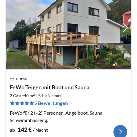
Tustna
Pre
FeWo Teigen mit Boot und Sauna
ab
1
2
2 Gäste
40 m
1
Schlafzimmer
pr
5 Bewertungen
Na
FeWo für 2 (+2) Personen. Angelboot. Sauna.
Schwimmbasseng.
142
€
ab
/ Nacht