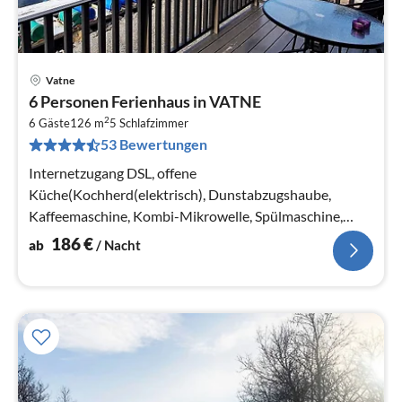
Vatne
Pre
6 Personen Ferienhaus in VATNE
ab
2
1
6 Gäste
126 m
5
Schlafzimmer
53 Bewertungen
pr
Na
Internetzugang DSL, offene
Küche(Kochherd(elektrisch), Dunstabzugshaube,
Kaffeemaschine, Kombi-Mikrowelle, Spülmaschine,
Kühlschrank(+ Gefrierfach), Tiefkühlschrank(200-249L)
186
€
ab
/ Nacht