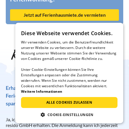
Jetzt auf Ferienhausmiete.de vermieten
Diese Webseite verwendet Cookies.
Wir verwenden Cookies, um die Benutzerfreundlichkeit
unserer Website zu verbessern. Durch die weitere
Reise-Inspiration frei
Nutzung unserer Webseite stimmen Sie der Verwendung
von Cookies gemäß unserer Cookie-Richtlinie zu.
Haus
Unter Cookie-Einstellungen können Sie Ihre
Einstellungen anpassen oder die Zustimmung
widerrufen. Wenn Sie nicht zustimmen, werden nur
Cookies mit wesentlichen Funktionalitäten aktiviert.
Erhalten Sie regelmäßig Angebote für traumhafte
Weitere Informationen
Ferienunterkünfte, tolle Gewinnspiele und
ALLE COOKIES ZULASSEN
spannende Reisetipps!
COOKIE-EINSTELLUNGEN
Ja, ich möchte regelmäßig per E-Mail den Newsletter der
resido GmbH erhalten. Die Anmeldung kann ich jederzeit