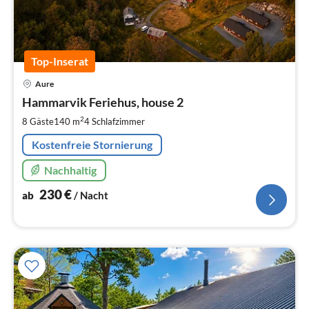
Top-Inserat
Pre
Aure
ab
2
Hammarvik Feriehus, house 2
pr
2
8 Gäste
140 m
4
Schlafzimmer
Na
Kostenfreie Stornierung
Nachhaltig
230
€
ab
/ Nacht