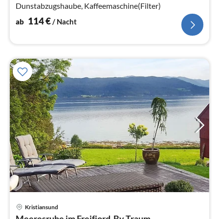
Dunstabzugshaube, Kaffeemaschine(Filter)
114
€
ab
/ Nacht
Kristiansund
Pre
Meeresruhe im Freifjord-By Traum