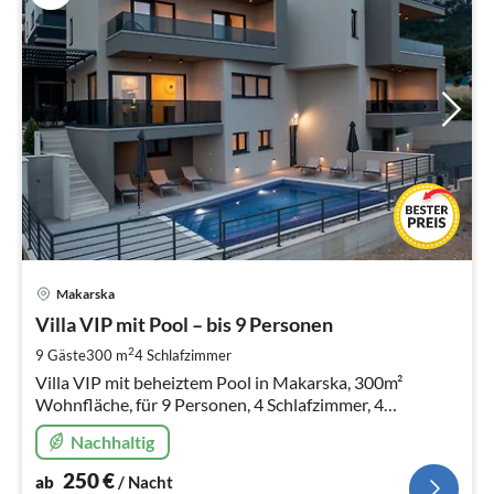
Pre
Makarska
ab
2
Villa VIP mit Pool – bis 9 Personen
pr
2
9 Gäste
300 m
4
Schlafzimmer
Na
Villa VIP mit beheiztem Pool in Makarska, 300m²
Wohnfläche, für 9 Personen, 4 Schlafzimmer, 4
Badezimmer, 2 Gäste-WC, Meerblick, Garage – perfekt
Nachhaltig
für Familien.
250
€
ab
/ Nacht