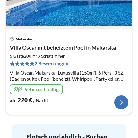
Makarska
Pre
Villa Oscar mit beheiztem Pool in Makarska
ab
2
2
6 Gäste
200 m
3
Schlafzimmer
pr
2 Bewertungen
Na
Villa Oscar, Makarska: Luxusvilla (150m²), 6 Pers., 3 SZ
(Bad en suite), Pool (beheizt), Whirlpool, Partykeller.
Top-Ausstattung!
Sehr nachhaltig
220
€
ab
/ Nacht
Einfach und ehrlich - Buchen