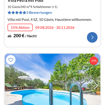
Villa Petra mit Pool
ab
2
2
10 Gäste
340 m
4
Schlafzimmer (+1)
pr
3 Bewertungen
Na
Villa mit Pool, 4 SZ, 10 Gäste, Haustiere willkommen.
15% Aktion
09.08.2026 - 30.11.2026
200
€
ab
/ Nacht
10%