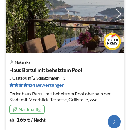
Makarska
Pre
Haus Bartul mit beheiztem Pool
ab
1
2
5 Gäste
80 m
2
Schlafzimmer (+1)
pr
4 Bewertungen
Na
Ferienhaus Bartul mit beheiztem Pool oberhalb der
Stadt mit Meerblick, Terrasse, Grillstelle, zwei
Schlafzimmern, Internet, TV/SAT. Ideal für Familien
Nachhaltig
165
€
ab
/ Nacht