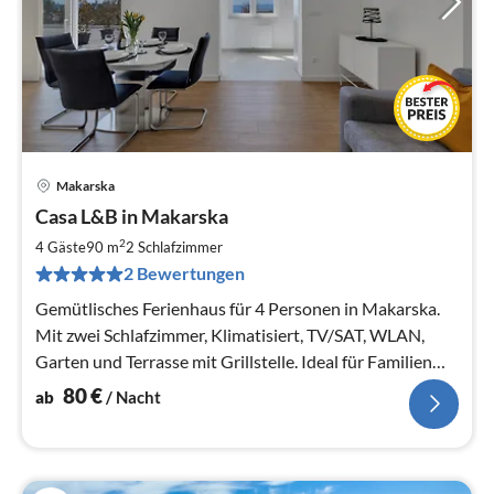
Makarska
Pre
Casa L&B in Makarska
ab
8
2
4 Gäste
90 m
2
Schlafzimmer
pr
2 Bewertungen
Na
Gemütlisches Ferienhaus für 4 Personen in Makarska.
Mit zwei Schlafzimmer, Klimatisiert, TV/SAT, WLAN,
Garten und Terrasse mit Grillstelle. Ideal für Familien
mit Kindern.
80
€
ab
/ Nacht