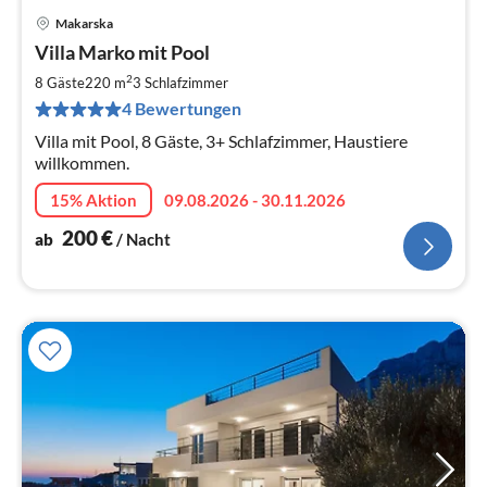
Makarska
Pre
Villa Marko mit Pool
ab
2
2
8 Gäste
220 m
3
Schlafzimmer
pr
4 Bewertungen
Na
Villa mit Pool, 8 Gäste, 3+ Schlafzimmer, Haustiere
willkommen.
15% Aktion
09.08.2026 - 30.11.2026
200
€
ab
/ Nacht