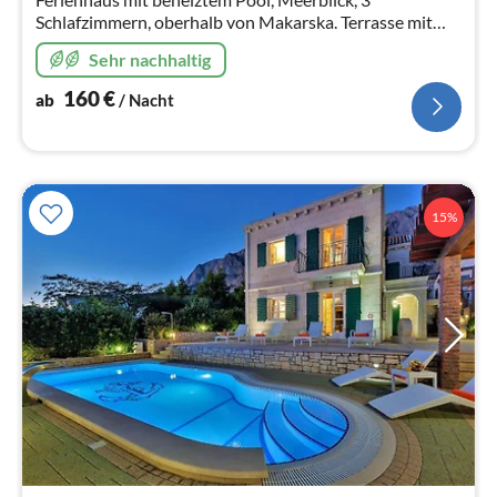
Schlafzimmern, oberhalb von Makarska. Terrasse mit
Pool, Sonnenliegen, Außendusche und Grill – perfekt für
Sehr nachhaltig
entspannte Urlaubstage!
160
€
ab
/ Nacht
15%