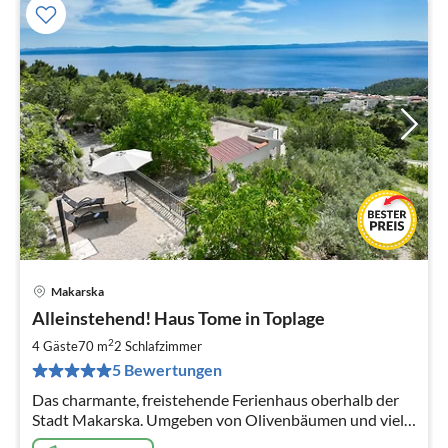
Makarska
Pre
Alleinstehend! Haus Tome in Toplage
ab
8
2
4 Gäste
70 m
2
Schlafzimmer
pr
5 Bewertungen
Na
Das charmante, freistehende Ferienhaus oberhalb der
Stadt Makarska. Umgeben von Olivenbäumen und viel
Grün, mit einer Terrasse und Blick auf das Meer. Eine