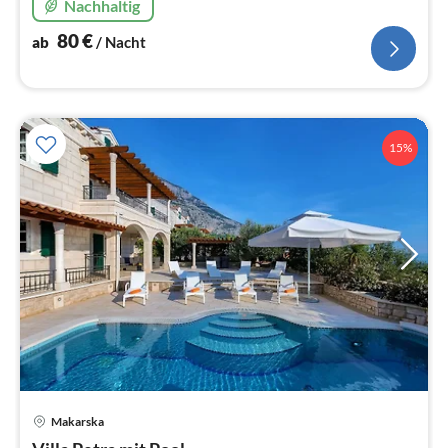
Nachhaltig
Oase der Ruhe.
80
€
ab
/ Nacht
15%
Makarska
Pre