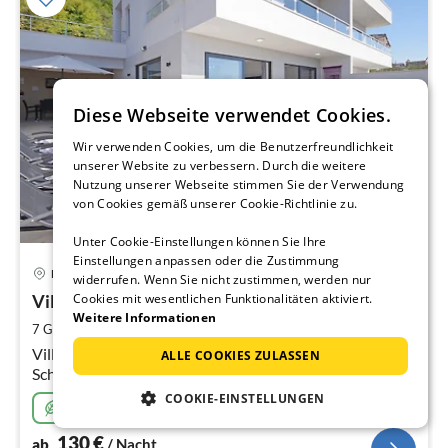
Diese Webseite verwendet Cookies.
Wir verwenden Cookies, um die Benutzerfreundlichkeit
unserer Website zu verbessern. Durch die weitere
Nutzung unserer Webseite stimmen Sie der Verwendung
von Cookies gemäß unserer Cookie-Richtlinie zu.
Unter Cookie-Einstellungen können Sie Ihre
Einstellungen anpassen oder die Zustimmung
Pre
Makarska
widerrufen. Wenn Sie nicht zustimmen, werden nur
ab
1
Villa Anja mit Pool und Meerblick
Cookies mit wesentlichen Funktionalitäten aktiviert.
Weitere Informationen
pr
2
7 Gäste
160 m
3
Schlafzimmer
Na
Villa Anja, Makarska: Ruhige Lage oberhalb der Stadt. 3
ALLE COOKIES ZULASSEN
Schlafzimmer, beheizter Pool, Meerblick-Terrasse, Grill.
Ideal für Familien.
COOKIE-EINSTELLUNGEN
Nachhaltig
130
€
ab
/ Nacht