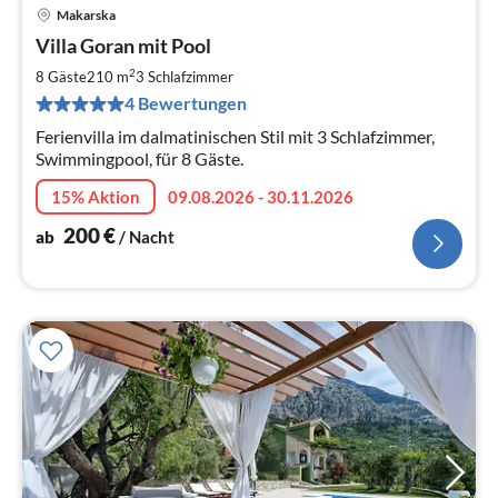
Makarska
Pre
Villa Goran mit Pool
ab
2
2
8 Gäste
210 m
3
Schlafzimmer
pr
4 Bewertungen
Na
Ferienvilla im dalmatinischen Stil mit 3 Schlafzimmer,
Swimmingpool, für 8 Gäste.
15% Aktion
09.08.2026 - 30.11.2026
200
€
ab
/ Nacht