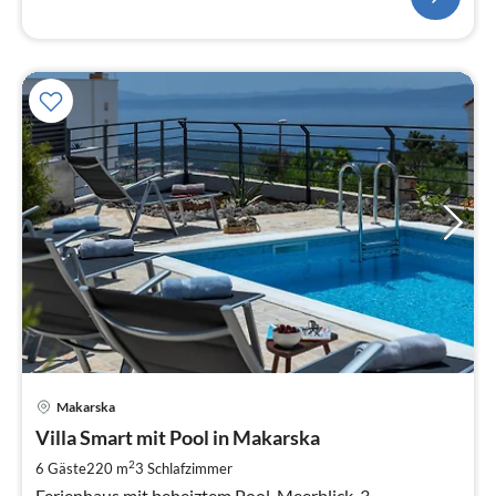
Pre
Makarska
ab
1
Villa Smart mit Pool in Makarska
pr
2
6 Gäste
220 m
3
Schlafzimmer
Na
Ferienhaus mit beheiztem Pool, Meerblick, 3