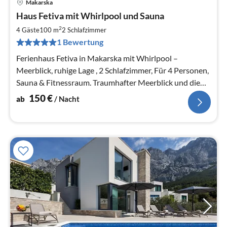
Makarska
Pre
Haus Fetiva mit Whirlpool und Sauna
ab
1
2
4 Gäste
100 m
2
Schlafzimmer
pr
1 Bewertung
Na
Ferienhaus Fetiva in Makarska mit Whirlpool –
Meerblick, ruhige Lage , 2 Schlafzimmer, Für 4 Personen,
Sauna & Fitnessraum. Traumhafter Meerblick und die
Stadt Makarska.
150
€
ab
/ Nacht