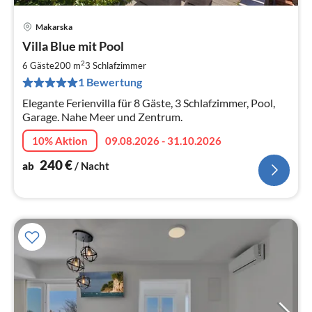
Makarska
Pre
Villa Blue mit Pool
ab
2
2
6 Gäste
200 m
3
Schlafzimmer
pr
1 Bewertung
Na
Elegante Ferienvilla für 8 Gäste, 3 Schlafzimmer, Pool,
Garage. Nahe Meer und Zentrum.
10% Aktion
09.08.2026 - 31.10.2026
240
€
ab
/ Nacht