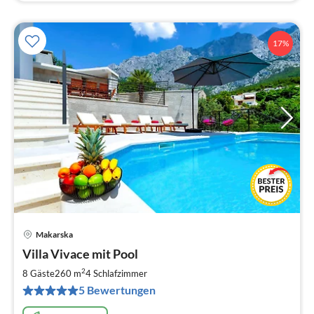
17%
Makarska
Pre
Villa Vivace mit Pool
ab
1
2
8 Gäste
260 m
4
Schlafzimmer
pr
5 Bewertungen
Na