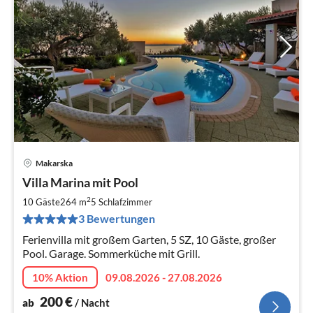
Makarska
Pre
Villa Marina mit Pool
ab
2
2
10 Gäste
264 m
5
Schlafzimmer
pr
3 Bewertungen
Na
Ferienvilla mit großem Garten, 5 SZ, 10 Gäste, großer
Pool. Garage. Sommerküche mit Grill.
10% Aktion
09.08.2026 - 27.08.2026
200
€
ab
/ Nacht