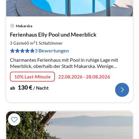
Makarska
Pre
Ferienhaus Elly Pool und Meerblick
ab
1
2
3 Gäste
60 m
1
Schlafzimmer
pr
3 Bewertungen
Na
Charmantes Ferienhaus mit Pool in ruhige Lage mit
Meerblick, oberhalb der Stadt Makarska. Wenige
Fahrminuten vom Zentrum und Strand entfernt. Ideal
10% Last-Minute
22.08.2026 - 28.08.2026
für eine kleine Familie.
130
€
ab
/ Nacht