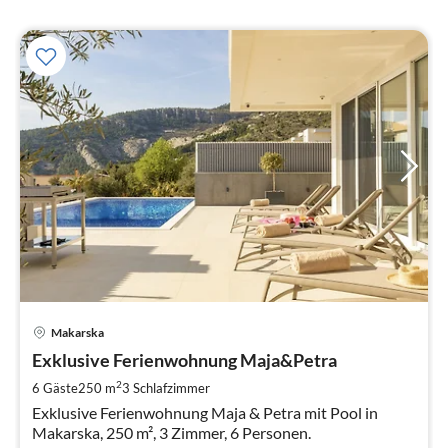
Pre
Makarska
ab
1
Exklusive Ferienwohnung Maja&Petra
pr
2
6 Gäste
250 m
3
Schlafzimmer
Na
Exklusive Ferienwohnung Maja & Petra mit Pool in
Makarska, 250 m², 3 Zimmer, 6 Personen.