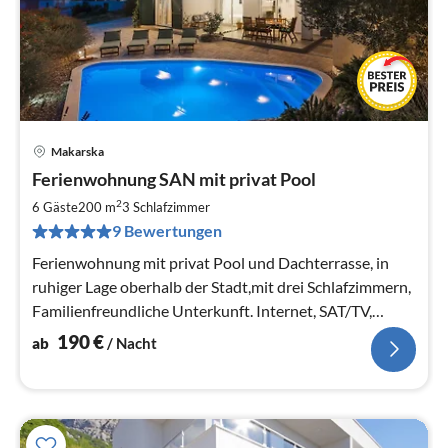
Makarska
Pre
Ferienwohnung SAN mit privat Pool
ab
1
2
6 Gäste
200 m
3
Schlafzimmer
pr
9 Bewertungen
Na
Ferienwohnung mit privat Pool und Dachterrasse, in
ruhiger Lage oberhalb der Stadt,mit drei Schlafzimmern,
Familienfreundliche Unterkunft. Internet, SAT/TV,
Parkplatz, Ruhige Lage
190
€
ab
/ Nacht