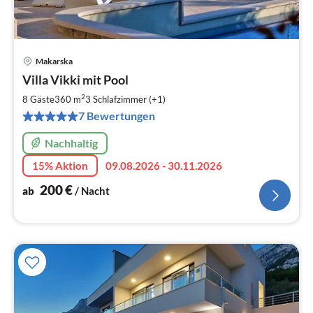
Makarska
Pre
Villa Vikki mit Pool
ab
2
2
8 Gäste
360 m
3
Schlafzimmer (+1)
pr
7 Bewertungen
Na
Nachhaltig
15% Aktion
09.08.2026 - 30.11.2026
200
€
ab
/ Nacht