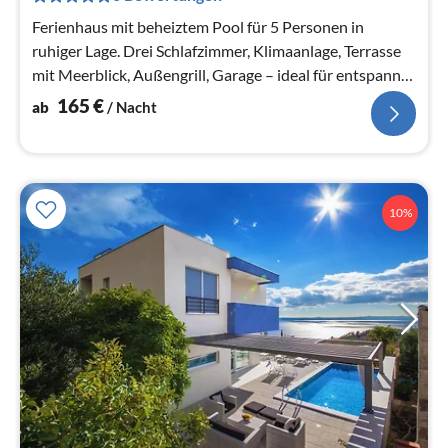
Na
Ferienhaus mit beheiztem Pool für 5 Personen in
ruhiger Lage. Drei Schlafzimmer, Klimaanlage, Terrasse
mit Meerblick, Außengrill, Garage – ideal für entspannte
Urlaubstage!
165
€
ab
/ Nacht
10%