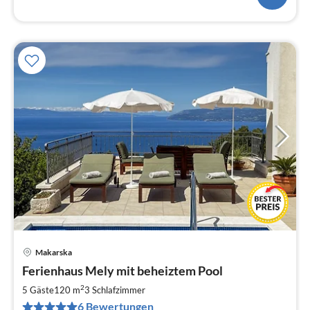
Makarska
Pre
Ferienhaus Mely mit beheiztem Pool
ab
1
2
5 Gäste
120 m
3
Schlafzimmer
pr
6 Bewertungen