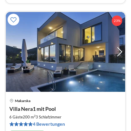
23%
Makarska
Pre
Villa Nera1 mit Pool
ab
2
2
6 Gäste
200 m
3
Schlafzimmer
pr
4 Bewertungen
Na