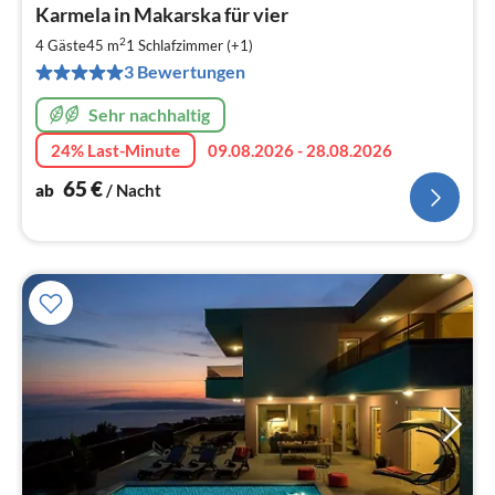
Pre
Karmela in Makarska für vier
ab
6
2
4 Gäste
45 m
1
Schlafzimmer (+1)
pr
3 Bewertungen
Na
Sehr nachhaltig
24% Last-Minute
09.08.2026 - 28.08.2026
65
€
ab
/ Nacht