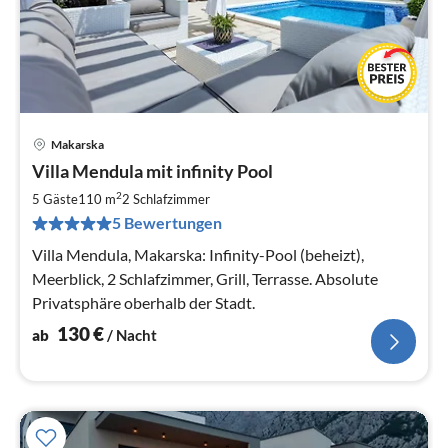
Makarska
Pre
Villa Mendula mit infinity Pool
ab
1
2
5 Gäste
110 m
2
Schlafzimmer
pr
5 Bewertungen
Na
Villa Mendula, Makarska: Infinity-Pool (beheizt),
Meerblick, 2 Schlafzimmer, Grill, Terrasse. Absolute
Privatsphäre oberhalb der Stadt.
130
€
ab
/ Nacht