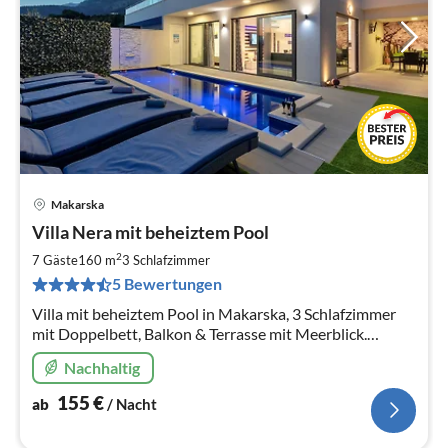
Makarska
Pre
Villa Nera mit beheiztem Pool
ab
1
2
7 Gäste
160 m
3
Schlafzimmer
pr
5 Bewertungen
Na
Villa mit beheiztem Pool in Makarska, 3 Schlafzimmer
mit Doppelbett, Balkon & Terrasse mit Meerblick.
Grillstelle, ideal für Familien mit Kindern. Max. 7
Nachhaltig
Personen.
155
€
ab
/ Nacht