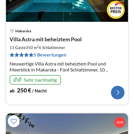
Makarska
Pre
Villa Astra mit beheiztem Pool
ab
2
2
11 Gäste
350 m
6
Schlafzimmer
pr
5 Bewertungen
Na
Neuwertige Villa Astra mit beheiztem Pool und
Meerblick in Makarska - Fünf Schlafzimmer, 10
Personen, Grillstelle, WLAN, Tiefgarage -
Sehr nachhaltig
Familienparadies!
250
€
ab
/ Nacht
10%