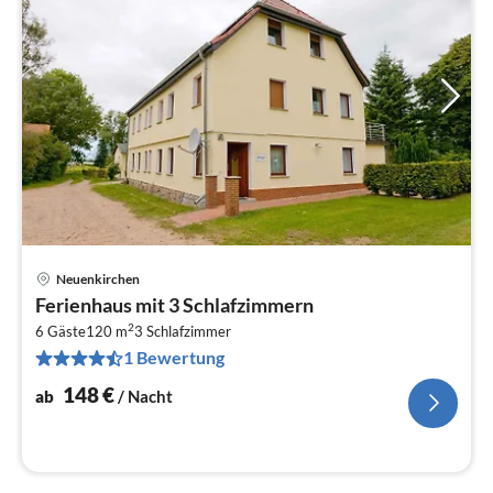
Neuenkirchen
Pre
Ferienhaus mit 3 Schlafzimmern
ab
2
1
6 Gäste
120 m
3
Schlafzimmer
1 Bewertung
pr
Na
148
€
ab
/ Nacht