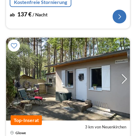
Kostenfreie Stornierung
vorhanden
137
€
ab
/ Nacht
Top-Inserat
3 km von Neuenkirchen
Glowe
Pre