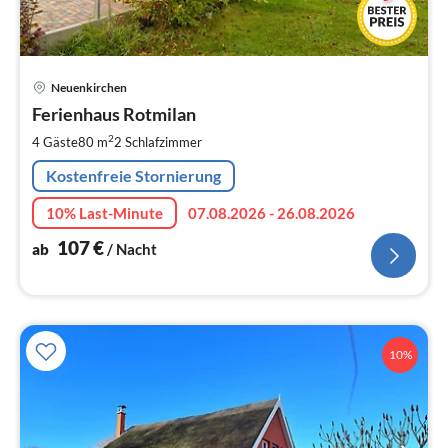
Pre
Neuenkirchen
ab
1
Ferienhaus Rotmilan
pr
2
4 Gäste
80 m
2
Schlafzimmer
Na
Kostenfreie Stornierung
10% Last-Minute
07.08.2026 - 26.08.2026
107
€
ab
/ Nacht
10%