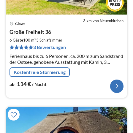
3 km von Neuenkirchen
Glowe
Pre
Große Freiheit 36
ab
1
2
6 Gäste
100 m
3
Schlafzimmer
pr
3 Bewertungen
Na
Ferienhaus bis zu 6 Personen, ca. 200 m zum Sandstrand
der Ostsee, gehobene Ausstattung mit Kamin, 3
Schlafzimmer, 2 Bäder, Fußbodenheizung
Kostenfreie Stornierung
114
€
ab
/ Nacht