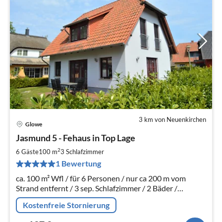
3 km von Neuenkirchen
Glowe
Pre
Jasmund 5 - Fehaus in Top Lage
ab
1
2
6 Gäste
100 m
3
Schlafzimmer
pr
1 Bewertung
Na
ca. 100 m² Wfl / für 6 Personen / nur ca 200 m vom
Strand entfernt / 3 sep. Schlafzimmer / 2 Bäder /
Waschmaschine / Trockner / grosse Terrasse /
Kostenfreie Stornierung
Fussbodenheizung u.v.m.