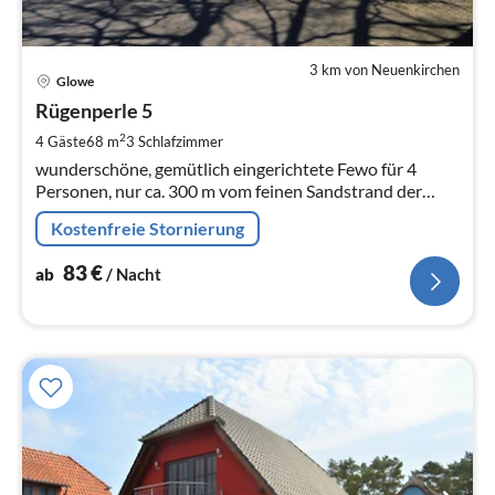
3 km von Neuenkirchen
Pre
Glowe
ab
8
Rügenperle 5
pr
2
4 Gäste
68 m
3
Schlafzimmer
Na
wunderschöne, gemütlich eingerichtete Fewo für 4
Personen, nur ca. 300 m vom feinen Sandstrand der
Ostsee gelegen, 2 sep. Schlafzimmer / W-LAN /
Kostenfreie Stornierung
Waschmaschine
83
€
ab
/ Nacht