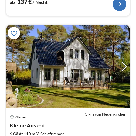
137
€
ab
/ Nacht
3 km von Neuenkirchen
Glowe
Pre
Kleine Auszeit
ab
1
2
6 Gäste
110 m
3
Schlafzimmer