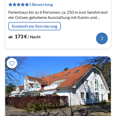
pr
1 Bewertung
Na
Ferienhaus bis zu 6 Personen, ca. 250 m zum Sandstrand
der Ostsee, gehobene Ausstattung mit Kamin und
Sauna, 3 Schlafzimmer, 2 Bäder, WLAN
Kostenfreie Stornierung
173
€
ab
/ Nacht