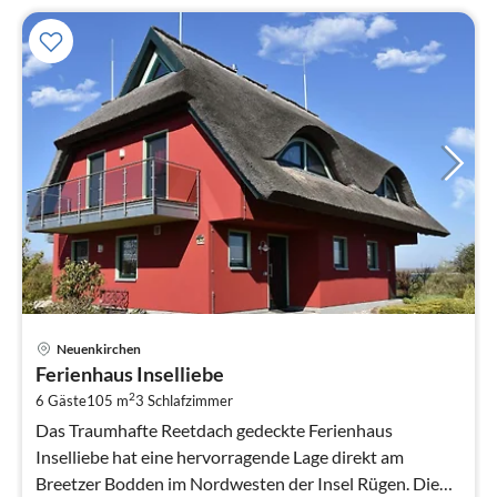
Pre
Neuenkirchen
ab
Ferienhaus Inselliebe
9
2
6 Gäste
105 m
3
Schlafzimmer
pr
Na
Das Traumhafte Reetdach gedeckte Ferienhaus
Inselliebe hat eine hervorragende Lage direkt am
Breetzer Bodden im Nordwesten der Insel Rügen. Die