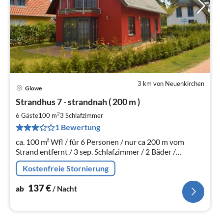
3 km von Neuenkirchen
Glowe
Pre
Strandhus 7 - strandnah ( 200 m )
ab
1
2
6 Gäste
100 m
3
Schlafzimmer
pr
1 Bewertung
Na
ca. 100 m² Wfl / für 6 Personen / nur ca 200 m vom
Strand entfernt / 3 sep. Schlafzimmer / 2 Bäder /
Waschmaschine / Trockner / grosse Terrasse /
Kostenfreie Stornierung
Fussbodenheizung / Erker / Balkon
137
€
ab
/ Nacht