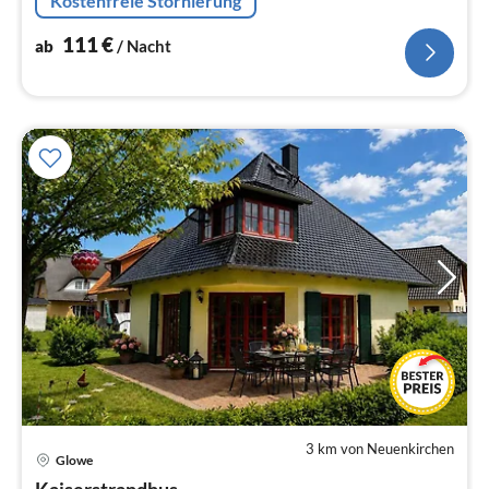
Kostenfreie Stornierung
willkommen, Waschmaschine, WLAN
111
€
ab
/ Nacht
3 km von Neuenkirchen
Pre
Glowe
ab