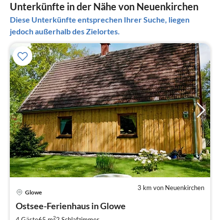
Unterkünfte in der Nähe von Neuenkirchen
Diese Unterkünfte entsprechen Ihrer Suche, liegen
jedoch außerhalb des Zielortes.
3 km von Neuenkirchen
Glowe
Pre
Ostsee-Ferienhaus in Glowe
ab
9
2
4 Gäste
65 m
2
Schlafzimmer