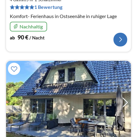
pr
1 Bewertung
Na
Komfort- Ferienhaus in Ostseenähe in ruhiger Lage
Nachhaltig
90
€
ab
/ Nacht