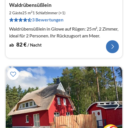
Waldrübensüßlein
ab
8
2
2 Gäste
25 m
1
Schlafzimmer (+1)
pr
3 Bewertungen
Na
Waldrübensüßlein in Glowe auf Rügen: 25 m², 2 Zimmer,
ideal für 2 Personen. Ihr Rückzugsort am Meer.
82
€
ab
/ Nacht