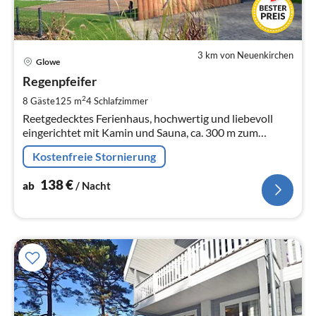
3 km von Neuenkirchen
Pre
Glowe
ab
1
Regenpfeifer
pr
2
8 Gäste
125 m
4
Schlafzimmer
Na
Reetgedecktes Ferienhaus, hochwertig und liebevoll
eingerichtet mit Kamin und Sauna, ca. 300 m zum
Sandstrand der Ostsee, bis 8 Personen, 4 Schlafzimmer,
Kostenfreie Stornierung
gerne mit Haustier
138
€
ab
/ Nacht