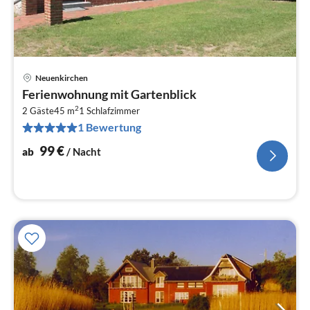
Neuenkirchen
Pre
Ferienwohnung mit Gartenblick
ab
2
1
2 Gäste
45 m
1
Schlafzimmer
1 Bewertung
pr
Na
99
€
ab
/ Nacht