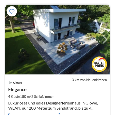
3 km von Neuenkirchen
Pre
Glowe
ab
1
Elegance
pr
2
4 Gäste
180 m
2
Schlafzimmer
Na
Luxuriöses und edles Designerferienhaus in Glowe,
WLAN, nur 200 Meter zum Sandstrand, bis zu 4
Personen, Sauna und Wellnessbereich, Waschmaschine