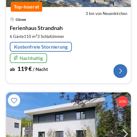
Top-Inserat
3 km von Neuenkirchen
Pre
Glowe
ab
1
Ferienhaus Strandnah
pr
2
6 Gäste
110 m
3
Schlafzimmer
Na
Kostenfreie Stornierung
Nachhaltig
119
€
ab
/ Nacht
20%