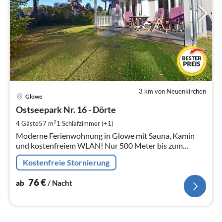
3 km von Neuenkirchen
Pre
Glowe
ab
7
Ostseepark Nr. 16 - Dörte
pr
2
4 Gäste
57 m
1
Schlafzimmer (+1)
Na
Moderne Ferienwohnung in Glowe mit Sauna, Kamin
und kostenfreiem WLAN! Nur 500 Meter bis zum
Ostseestrand
Kostenfreie Stornierung
76
€
ab
/ Nacht