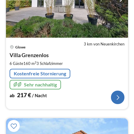
3 km von Neuenkirchen
Pre
Glowe
ab
2
Villa Grenzenlos
pr
2
6 Gäste
160 m
3
Schlafzimmer
Na
Kostenfreie Stornierung
Sehr nachhaltig
217
€
ab
/ Nacht