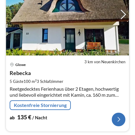
3 km von Neuenkirchen
Pre
Glowe
ab
1
Rebecka
pr
2
5 Gäste
100 m
3
Schlafzimmer
Na
Reetgedecktes Ferienhaus über 2 Etagen, hochwertig
und liebevoll eingerichtet mit Kamin, ca. 160 m zum
Sandstrand der Ostsee, bis 5 Personen mit 3
Kostenfreie Stornierung
Schlafzimmer
135
€
ab
/ Nacht