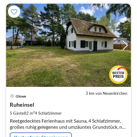
3 km von Neuenkirchen
Pre
Glowe
ab
1
Ruheinsel
pr
2
5 Gäste
82 m
4
Schlafzimmer
Na
Reetgedecktes Ferienhaus mit Sauna, 4 Schlafzimmer,
großes ruhig gelegenes und umzäuntes Grundstück, nur
300m zum Ostseestrand, Haustiere herzlich