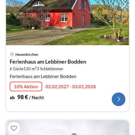
Pre
Neuenkirchen
ab
Ferienhaus am Lebbiner Bodden
9
2
6 Gäste
120 m
3
Schlafzimmer
pr
Ferienhaus am Lebbiner Bodden
Na
10% Aktion
02.02.2027 - 03.01.2028
98
€
ab
/ Nacht