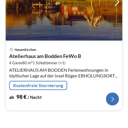
Pre
Neuenkirchen
ab
Atelierhaus am Bodden FeWo B
9
2
4 Gäste
80 m
1
Schlafzimmer (+1)
pr
ATELIERHAUS AM BODDEN Ferienwohnungen in
Na
idyllischer Lage auf der Insel Rügen ERHOLUNGSORT
AUF DER INSEL RÜGEN Das Künstlerehepaar Heidrun
Kostenfreie Stornierung
und Hans Werner Kratzsch bietet Ihnen ...
98
€
ab
/ Nacht