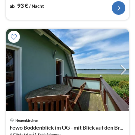
Badestelle ist nur 150 m entfernt.
93
€
ab
/ Nacht
Pre
Neuenkirchen
ab
Fewo Boddenblick im OG - mit Blick auf den Br...
9
2
4 Gäste
66 m
1
Schlafzimmer