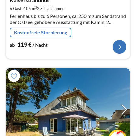
1
Kaiserstrandhus
pr
2
6 Gäste
105 m
2
Schlafzimmer
Na
Ferienhaus bis zu 6 Personen, ca. 250 m zum Sandstrand
der Ostsee, gehobene Ausstattung mit Kamin, 2
Schlafzimmer und ein Schlafraum, 2 Bäder,
Kostenfreie Stornierung
Fußbodenheizung, Haustiere willkommen
119
€
ab
/ Nacht