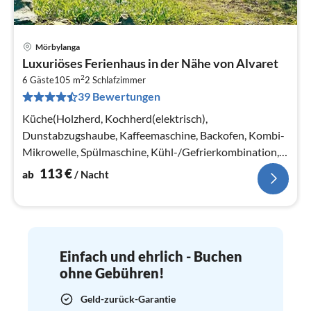
Mörbylanga
Pre
Luxuriöses Ferienhaus in der Nähe von Alvaret
ab
2
1
6 Gäste
105 m
2
Schlafzimmer
39 Bewertungen
pr
Na
Küche(Holzherd, Kochherd(elektrisch),
Dunstabzugshaube, Kaffeemaschine, Backofen, Kombi-
Mikrowelle, Spülmaschine, Kühl-/Gefrierkombination,
Wasser vom Brunnen)
113
€
ab
/ Nacht
Einfach und ehrlich - Buchen
ohne Gebühren!
Geld-zurück-Garantie