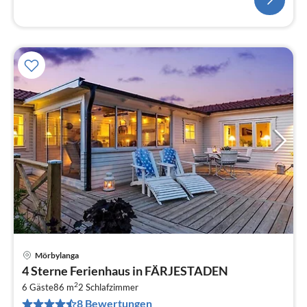
Mörbylanga
Pre
4 Sterne Ferienhaus in FÄRJESTADEN
ab
2
2
6 Gäste
86 m
2
Schlafzimmer
8 Bewertungen
pr