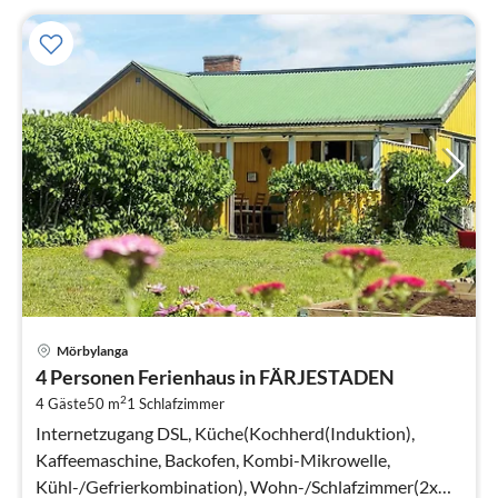
Pre
Mörbylanga
ab
4 Personen Ferienhaus in FÄRJESTADEN
6
2
4 Gäste
50 m
1
Schlafzimmer
pr
Na
Internetzugang DSL, Küche(Kochherd(Induktion),
Kaffeemaschine, Backofen, Kombi-Mikrowelle,
Kühl-/Gefrierkombination), Wohn-/Schlafzimmer(2x