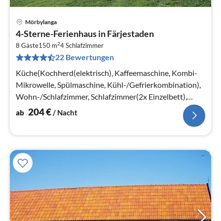
Mörbylanga
Pre
4-Sterne-Ferienhaus in Färjestaden
ab
2
2
8 Gäste
150 m
4
Schlafzimmer
22 Bewertungen
pr
Na
Küche(Kochherd(elektrisch), Kaffeemaschine, Kombi-
Mikrowelle, Spülmaschine, Kühl-/Gefrierkombination),
Wohn-/Schlafzimmer, Schlafzimmer(2x Einzelbett),
Schlafzimmer(Doppelbett)
204
€
ab
/ Nacht