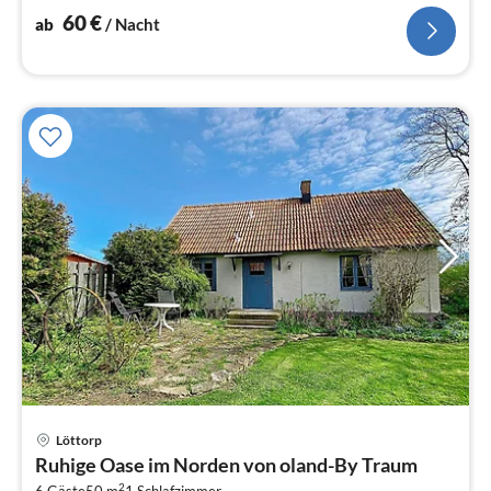
Einzelklappbett )
60
€
ab
/ Nacht
Löttorp
Pre
Ruhige Oase im Norden von oland-By Traum
ab
2