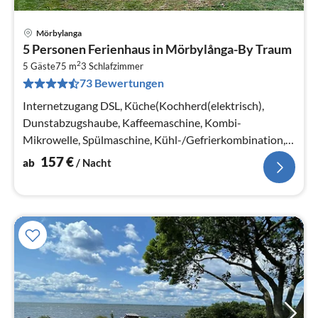
Mörbylanga
Pre
5 Personen Ferienhaus in Mörbylånga-By Traum
ab
2
1
5 Gäste
75 m
3
Schlafzimmer
73 Bewertungen
pr
Na
Internetzugang DSL, Küche(Kochherd(elektrisch),
Dunstabzugshaube, Kaffeemaschine, Kombi-
Mikrowelle, Spülmaschine, Kühl-/Gefrierkombination,
Hochstuhl)
157
€
ab
/ Nacht