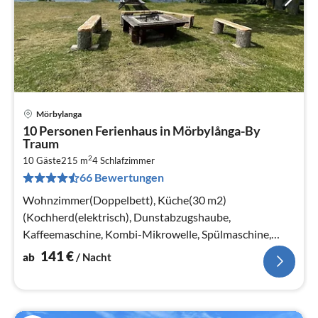
Mörbylanga
Pre
10 Personen Ferienhaus in Mörbylånga-By
ab
Traum
1
2
10 Gäste
215 m
4
Schlafzimmer
pr
66 Bewertungen
Na
Wohnzimmer(Doppelbett), Küche(30 m2)
(Kochherd(elektrisch), Dunstabzugshaube,
Kaffeemaschine, Kombi-Mikrowelle, Spülmaschine,
Kühl-/Gefrierkombination, Hochstuhl)
141
€
ab
/ Nacht