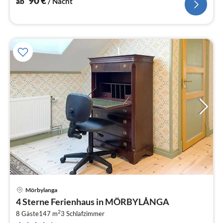
90
€
ab
/ Nacht
Mörbylanga
Pre
4 Sterne Ferienhaus in MÖRBYLÅNGA
ab
2
6
8 Gäste
147 m
3
Schlafzimmer