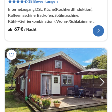
18 Bewertungen
pr
Na
Internetzugang DSL, Küche(Kochherd(Induktion),
Kaffeemaschine, Backofen, Spülmaschine,
Kühl-/Gefrierkombination), Wohn-/Schlafzimmer,
Wohn-/Schlafzimmer, Schlafzimmer(Doppelbett)
67
€
ab
/ Nacht