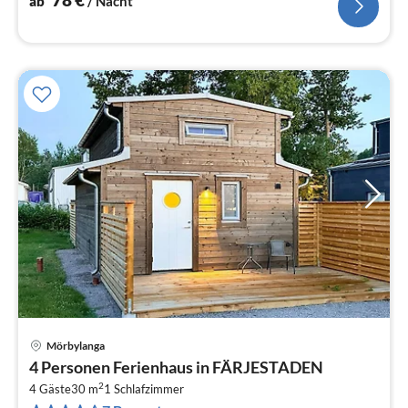
ab
/ Nacht
Mörbylanga
Pre
4 Personen Ferienhaus in FÄRJESTADEN
ab
2
1
4 Gäste
30 m
1
Schlafzimmer