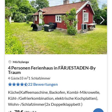
Mörbylanga
Pre
4 Personen Ferienhaus in FÄRJESTADEN-By
ab
Traum
7
2
4 Gäste
33 m
1
Schlafzimmer
pr
22 Bewertungen
Na
Küche(Kaffeemaschine, Backofen, Kombi-Mikrowelle,
Kühl-/Gefrierkombination, elektrische Kochplatten),
Wohn-/Schlafzimmer(2x Doppelklappbett )
78
€