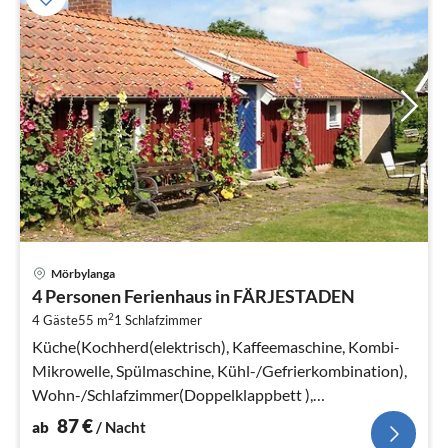
Pre
Mörbylanga
ab
4 Personen Ferienhaus in FÄRJESTADEN
8
2
4 Gäste
55 m
1
Schlafzimmer
pr
Na
Küche(Kochherd(elektrisch), Kaffeemaschine, Kombi-
Mikrowelle, Spülmaschine, Kühl-/Gefrierkombination),
Wohn-/Schlafzimmer(Doppelklappbett ),
Schlafzimmer(Doppelbett)
87
€
ab
/ Nacht