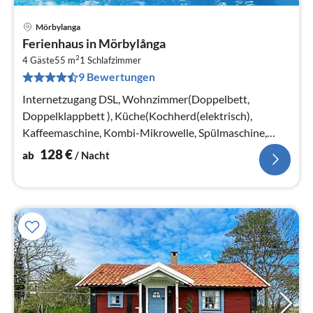
Mörbylanga
Pre
Ferienhaus in Mörbylånga
ab
2
1
4 Gäste
55 m
1
Schlafzimmer
9 Bewertungen
pr
Na
Internetzugang DSL, Wohnzimmer(Doppelbett,
Doppelklappbett ), Küche(Kochherd(elektrisch),
Kaffeemaschine, Kombi-Mikrowelle, Spülmaschine,
Kühlschrank, Wasser vom Brunnen)
128
€
ab
/ Nacht