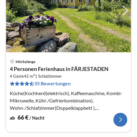
Mörbylanga
Pre
4 Personen Ferienhaus in FÄRJESTADEN
ab
2
6
4 Gäste
42 m
1
Schlafzimmer
35 Bewertungen
pr
Na
Küche(Kochherd(elektrisch), Kaffeemaschine, Kombi-
Mikrowelle, Kühl-/Gefrierkombination),
Wohn-/Schlafzimmer(Doppelklappbett ),
Schlafzimmer(Doppelbett)
66
€
ab
/ Nacht