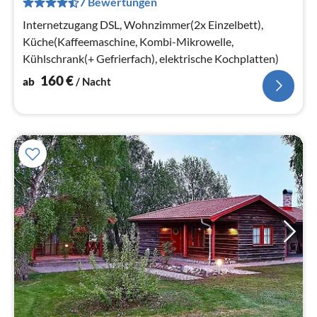
7 Bewertungen
pr
Na
Internetzugang DSL, Wohnzimmer(2x Einzelbett),
Küche(Kaffeemaschine, Kombi-Mikrowelle,
Kühlschrank(+ Gefrierfach), elektrische Kochplatten)
160
€
ab
/ Nacht