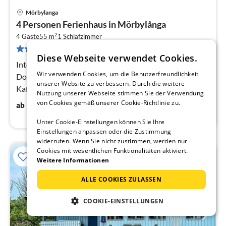
Mörbylanga
Pre
4 Personen Ferienhaus in Mörbylånga
ab
2
1
4 Gäste
55 m
1
Schlafzimmer
10 Bewertungen
pr
Diese Webseite verwendet Cookies.
Na
Internetzugang DSL, Wohnzimmer(Doppelbett,
Wir verwenden Cookies, um die Benutzerfreundlichkeit
Doppelklappbett ), Küche(Kochherd(elektrisch),
unserer Website zu verbessern. Durch die weitere
Kaffeemaschine, Kombi-Mikrowelle, Spülmaschine,
Nutzung unserer Webseite stimmen Sie der Verwendung
Kühl-/Gefrierkombination, Wasser vom Brunn...
128
€
von Cookies gemäß unserer Cookie-Richtlinie zu.
ab
/ Nacht
Unter Cookie-Einstellungen können Sie Ihre
Einstellungen anpassen oder die Zustimmung
widerrufen. Wenn Sie nicht zustimmen, werden nur
Cookies mit wesentlichen Funktionalitäten aktiviert.
Weitere Informationen
ALLE COOKIES ZULASSEN
COOKIE-EINSTELLUNGEN