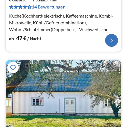
4
6 Gäste
50 m
1
Schlafzimmer
14 Bewertungen
pr
Na
Küche(Kochherd(elektrisch), Kaffeemaschine, Kombi-
Mikrowelle, Kühl-/Gefrierkombination),
Wohn-/Schlafzimmer(Doppelbett, TV(schwedische
Fernsehsender)), Schlafzimmer(4x Etagenbett)
47
€
ab
/ Nacht