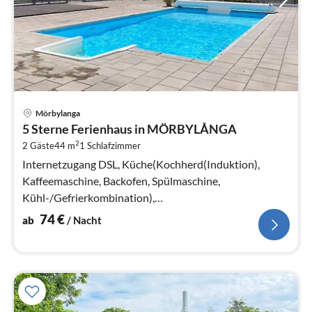
Pre
Mörbylanga
ab
5 Sterne Ferienhaus in MÖRBYLÅNGA
7
2
2 Gäste
44 m
1
Schlafzimmer
pr
Na
Internetzugang DSL, Küche(Kochherd(Induktion),
Kaffeemaschine, Backofen, Spülmaschine,
Kühl-/Gefrierkombination),
Wohn-/Schlafzimmer(TV(schwedische Fernsehsender))
74
€
ab
/ Nacht