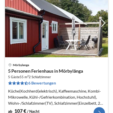
Mörbylanga
Pre
5 Personen Ferienhaus in Mörbylånga
ab
2
1
5 Gäste
55 m
2
Schlafzimmer
6 Bewertungen
pr
Na
Küche(Kochherd(elektrisch), Kaffeemaschine, Kombi-
Mikrowelle, Kühl-/Gefrierkombination, Hochstuhl),
Wohn-/Schlafzimmer(TV), Schlafzimmer(Einzelbett, 2x
Etagenbett)
107
€
ab
/ Nacht