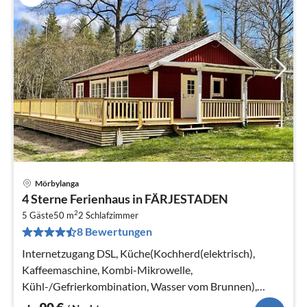
Mörbylanga
Pre
4 Sterne Ferienhaus in FÄRJESTADEN
ab
2
9
5 Gäste
50 m
2
Schlafzimmer
8 Bewertungen
pr
Na
Internetzugang DSL, Küche(Kochherd(elektrisch),
Kaffeemaschine, Kombi-Mikrowelle,
Kühl-/Gefrierkombination, Wasser vom Brunnen),
Wohn-/Schlafzimmer(Chromecast)