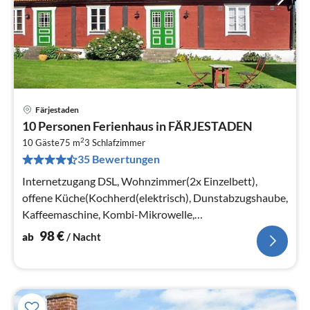
Färjestaden
Pre
10 Personen Ferienhaus in FÄRJESTADEN
ab
2
9
10 Gäste
75 m
3
Schlafzimmer
35 Bewertungen
pr
Na
Internetzugang DSL, Wohnzimmer(2x Einzelbett),
offene Küche(Kochherd(elektrisch), Dunstabzugshaube,
Kaffeemaschine, Kombi-Mikrowelle,
Kühl-/Gefrierkombination, Hochstuhl)
98
€
ab
/ Nacht