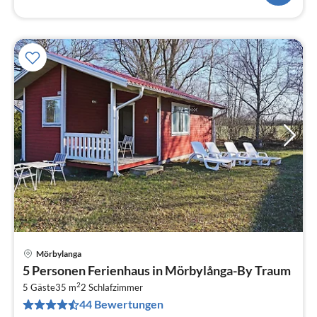
Mörbylanga
Pre
5 Personen Ferienhaus in Mörbylånga-By Traum
ab
2
1
5 Gäste
35 m
2
Schlafzimmer
44 Bewertungen
pr