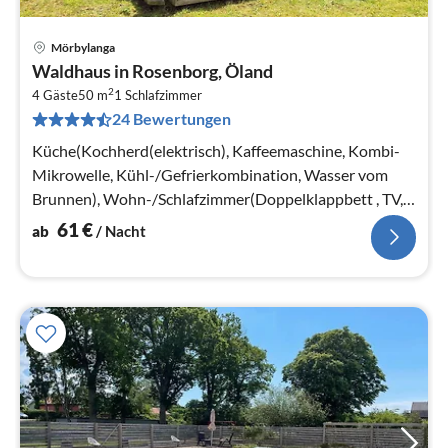
Mörbylanga
Pre
Waldhaus in Rosenborg, Öland
ab
2
6
4 Gäste
50 m
1
Schlafzimmer
24 Bewertungen
pr
Na
Küche(Kochherd(elektrisch), Kaffeemaschine, Kombi-
Mikrowelle, Kühl-/Gefrierkombination, Wasser vom
Brunnen), Wohn-/Schlafzimmer(Doppelklappbett , TV,
Herd(Holz))
61
€
ab
/ Nacht