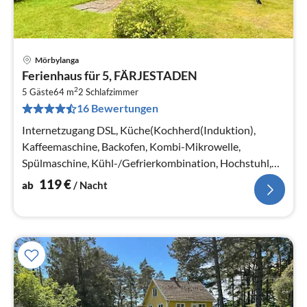
Mörbylanga
Pre
Ferienhaus für 5, FÄRJESTADEN
ab
2
1
5 Gäste
64 m
2
Schlafzimmer
16 Bewertungen
pr
Na
Internetzugang DSL, Küche(Kochherd(Induktion),
Kaffeemaschine, Backofen, Kombi-Mikrowelle,
Spülmaschine, Kühl-/Gefrierkombination, Hochstuhl,
Wasser vom Brunnen)
119
€
ab
/ Nacht