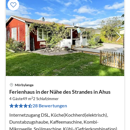
Mörbylanga
Pre
Ferienhaus in der Nähe des Strandes in Ahus
ab
2
1
4 Gäste
49 m
2
Schlafzimmer
28 Bewertungen
pr
Na
Internetzugang DSL, Küche(Kochherd(elektrisch),
Dunstabzugshaube, Kaffeemaschine, Kombi-
Mikrowelle, Spülmaschine, Kühl-/Gefrierkombination)