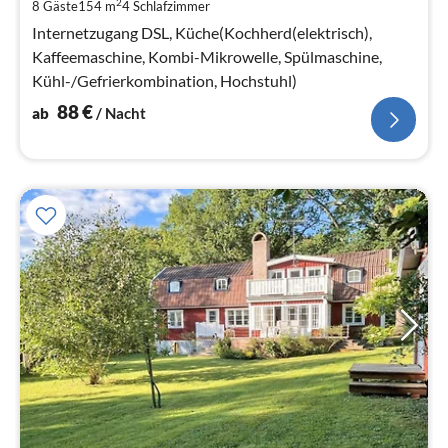
2
8 Gäste
154 m
4
Schlafzimmer
pr
Na
Internetzugang DSL, Küche(Kochherd(elektrisch),
Kaffeemaschine, Kombi-Mikrowelle, Spülmaschine,
Kühl-/Gefrierkombination, Hochstuhl)
88
€
ab
/ Nacht