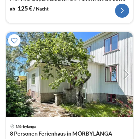
125
€
ab
/ Nacht
Pre
Mörbylanga
ab
8 Personen Ferienhaus in MÖRBYLÅNGA
8