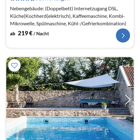
Na
Nebengebäude: (Doppelbett) Internetzugang DSL,
Küche(Kochherd(elektrisch), Kaffeemaschine, Kombi-
Mikrowelle, Spülmaschine, Kühl-/Gefrierkombination)
219
€
ab
/ Nacht