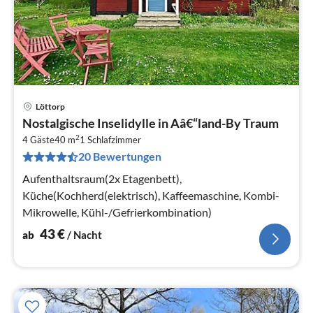
Löttorp
Pre
Nostalgische Inselidylle in Aâ€“land-By Traum
ab
2
4
4 Gäste
40 m
1
Schlafzimmer
20 Bewertungen
pr
Na
Aufenthaltsraum(2x Etagenbett),
Küche(Kochherd(elektrisch), Kaffeemaschine, Kombi-
Mikrowelle, Kühl-/Gefrierkombination)
43
€
ab
/ Nacht