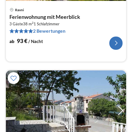
Ravni
Pre
Ferienwohnung mit Meerblick
ab
2
9
3 Gäste
38 m
1
Schlafzimmer
2 Bewertungen
pr
Na
93
€
ab
/ Nacht