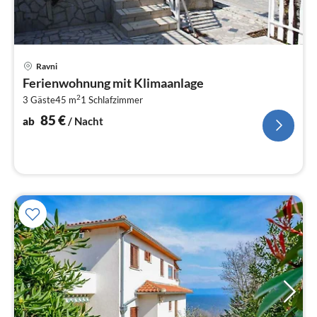
Pre
Ravni
ab
Ferienwohnung mit Klimaanlage
8
2
3 Gäste
45 m
1
Schlafzimmer
pr
Na
85
€
ab
/ Nacht