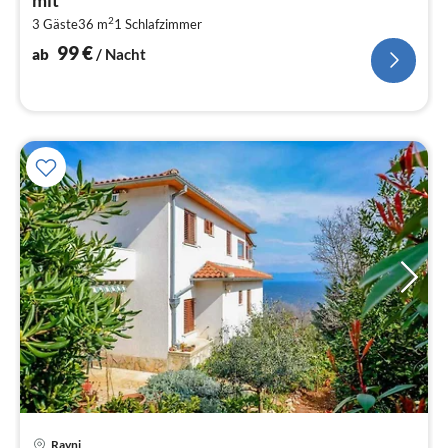
pr
2
3 Gäste
36 m
1
Schlafzimmer
Na
99
€
ab
/ Nacht
Pre
Ravni