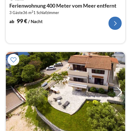
ab
Ferienwohnung 400 Meter vom Meer entfernt
9
2
3 Gäste
36 m
1
Schlafzimmer
pr
Na
99
€
ab
/ Nacht