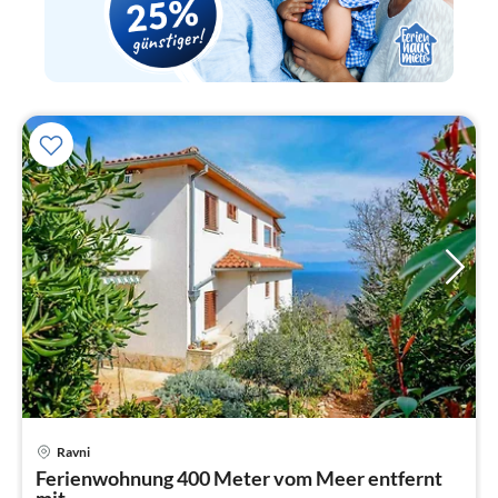
Pre
Ravni
ab
Ferienwohnung 400 Meter vom Meer entfernt
9
mit