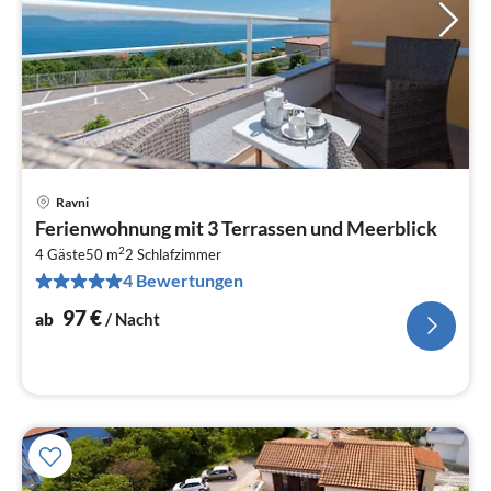
Ravni
Pre
Ferienwohnung mit 3 Terrassen und Meerblick
ab
2
9
4 Gäste
50 m
2
Schlafzimmer
4 Bewertungen
pr
Na
97
€
ab
/ Nacht