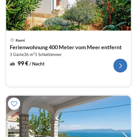
Pre
Ravni
ab
Ferienwohnung 400 Meter vom Meer entfernt
9
2
3 Gäste
36 m
1
Schlafzimmer
pr
Na
99
€
ab
/ Nacht