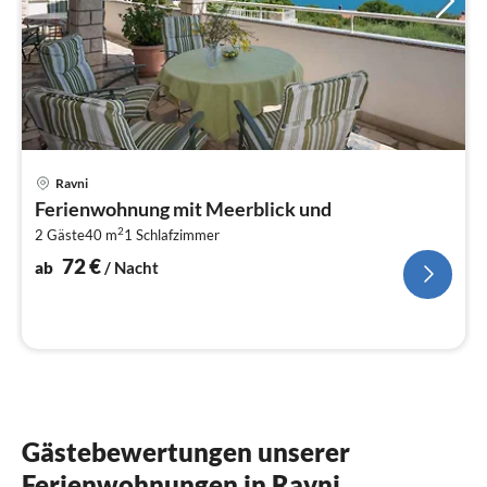
Pre
Ravni
ab
Ferienwohnung mit Meerblick und
7
2
2 Gäste
40 m
1
Schlafzimmer
pr
Na
72
€
ab
/ Nacht
Gästebewertungen unserer
Ferienwohnungen in Ravni