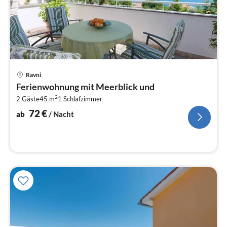
Pre
Ravni
ab
Ferienwohnung mit Meerblick und
7
2
2 Gäste
45 m
1
Schlafzimmer
pr
Na
72
€
ab
/ Nacht