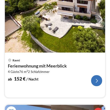
Pre
Ravni
ab
Ferienwohnung mit Meerblick
1
2
4 Gäste
76 m
2
Schlafzimmer
pr
Na
152
€
ab
/ Nacht