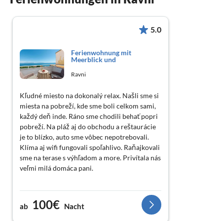
5.0
Ferienwohnung mit
Meerblick und
Ravni
Kľudné miesto na dokonalý relax. Našli sme si
miesta na pobreží, kde sme boli celkom sami,
každý deň inde. Ráno sme chodili behať popri
pobreží. Na pláž aj do obchodu a reštaurácie
je to blízko, auto sme vôbec nepotrebovali.
Klíma aj wifi fungovali spoľahlivo. Raňajkovali
sme na terase s výhľadom a more. Privítala nás
veľmi milá domáca pani.
100€
ab
Nacht