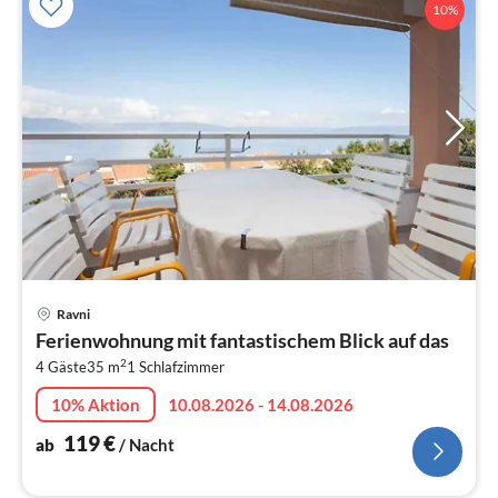
10%
Pre
Ravni
ab
Ferienwohnung mit fantastischem Blick auf das
1
2
4 Gäste
35 m
1
Schlafzimmer
pr
Na
10% Aktion
10.08.2026 - 14.08.2026
119
€
ab
/ Nacht