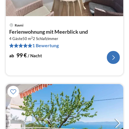
Ravni
Pre
Ferienwohnung mit Meerblick und
ab
2
1
4 Gäste
50 m
2
Schlafzimmer
1 Bewertung
pr
Na
99
€
ab
/ Nacht