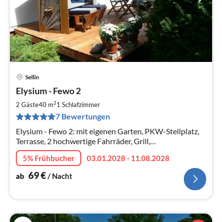
Sellin
Pre
Elysium - Fewo 2
ab
7
2
2 Gäste
40 m
1
Schlafzimmer
pr
7 Bewertungen
Na
Elysium - Fewo 2: mit eigenen Garten, PKW-Stellplatz,
Terrasse, 2 hochwertige Fahrräder, Grill,
Waschmaschine, SAT-TV bzw. Smart-TV, WLAN, Senseo
5% Frühbucher
03.01.2028 - 11.08.2028
Kaffeepadmaschine, Strandkorb
69
€
ab
/ Nacht