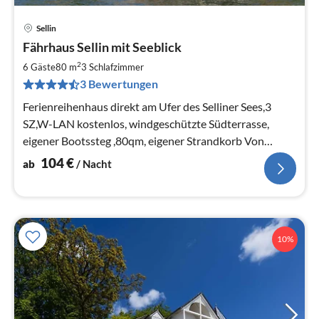
Sellin
Pre
Fährhaus Sellin mit Seeblick
ab
1
2
6 Gäste
80 m
3
Schlafzimmer
pr
3 Bewertungen
Na
Ferienreihenhaus direkt am Ufer des Selliner Sees,3
SZ,W-LAN kostenlos, windgeschützte Südterrasse,
eigener Bootssteg ,80qm, eigener Strandkorb Von
Ostern bis Ende Oktober
104
€
ab
/ Nacht
10%