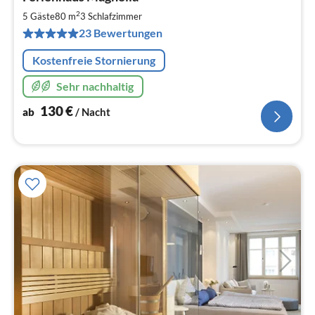
ab
1
2
5 Gäste
80 m
3
Schlafzimmer
pr
23 Bewertungen
Na
Kostenfreie Stornierung
Sehr nachhaltig
130
€
ab
/ Nacht