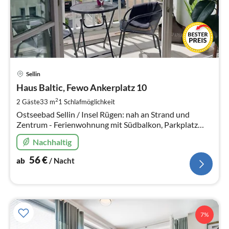
Pre
Sellin
ab
5
Haus Baltic, Fewo Ankerplatz 10
pr
2
2 Gäste
33 m
1
Schlafmöglichkeit
Na
Ostseebad Sellin / Insel Rügen: nah an Strand und
Zentrum - Ferienwohnung mit Südbalkon, Parkplatz
und WLAN
Nachhaltig
56
€
ab
/ Nacht
7%