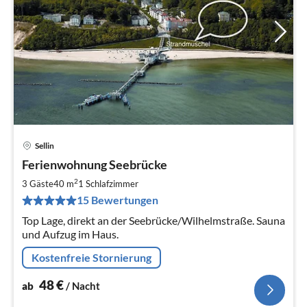
Sellin
Pre
Ferienwohnung Seebrücke
ab
4
2
3 Gäste
40 m
1
Schlafzimmer
pr
15 Bewertungen
Na
Top Lage, direkt an der Seebrücke/Wilhelmstraße. Sauna
und Aufzug im Haus.
Kostenfreie Stornierung
48
€
ab
/ Nacht