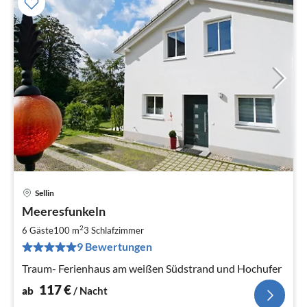
Sellin
Pre
Meeresfunkeln
ab
1
2
6 Gäste
100 m
3
Schlafzimmer
pr
9 Bewertungen
Na
Traum- Ferienhaus am weißen Südstrand und Hochufer
117
€
ab
/ Nacht