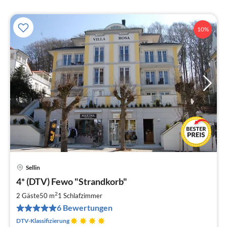
10%
Sellin
Pre
4* (DTV) Fewo "Strandkorb"
ab
6
2
2 Gäste
50 m
1
Schlafzimmer
pr
6 Bewertungen
Na
DTV-Klassifizierung