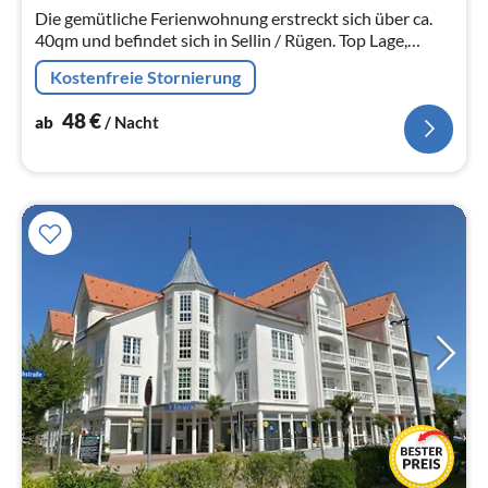
Na
Die gemütliche Ferienwohnung erstreckt sich über ca.
40qm und befindet sich in Sellin / Rügen. Top Lage,
direkt an der Seebrücke und Wilhelmstraße. Ideal für bis
Kostenfreie Stornierung
zu 4 Personen.
48
€
ab
/ Nacht