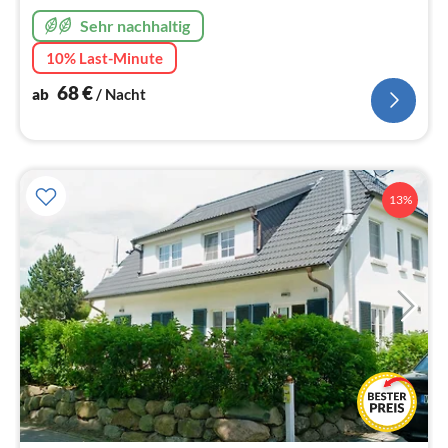
Sehr nachhaltig
10% Last-Minute
68
€
ab
/ Nacht
13%