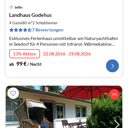
Sellin
Pre
Landhaus Godehus
ab
1
2
4 Gäste
80 m
2
Schlafzimmer
pr
7 Bewertungen
Na
Exklusives Ferienhaus unmittelbar am Naturyachthafen
in Seedorf für 4 Personen mit Infrarot-Wärmekabine
und 2 Bädern,WLAN, Sonnenliegen u.v.m.
13% Aktion
22.08.2026 - 29.08.2026
99
€
ab
/ Nacht
5%