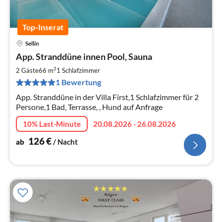
Top-Inserat
Sellin
Pre
App. Stranddüne innen Pool, Sauna
ab
1
2
2 Gäste
66 m
1
Schlafzimmer
pr
1 Bewertung
Na
App. Stranddüne in der Villa First,1 Schlafzimmer für 2
Persone,1 Bad, Terrasse, , Hund auf Anfrage
10% Last-Minute
20.08.2026 - 26.08.2026
126
€
ab
/ Nacht