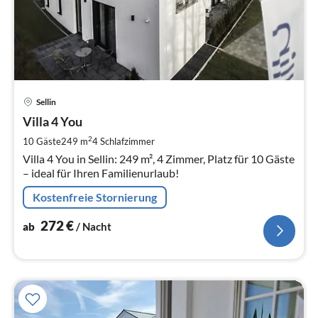
Pre
Sellin
ab
2
Villa 4 You
pr
2
10 Gäste
249 m
4
Schlafzimmer
Na
Villa 4 You in Sellin: 249 m², 4 Zimmer, Platz für 10 Gäste
– ideal für Ihren Familienurlaub!
Kostenfreie Stornierung
272
€
ab
/ Nacht