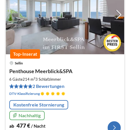
Top-Inserat
Sellin
Pre
Penthouse Meerblick&SPA
ab
4
2
6 Gäste
214 m
3
Schlafzimmer
pr
2 Bewertungen
Na
DTV-Klassifizierung
Kostenfreie Stornierung
Nachhaltig
477
€
ab
/ Nacht