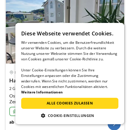
Diese Webseite verwendet Cookies.
Wir verwenden Cookies, um die Benutzerfreundlichkeit
unserer Website zu verbessern. Durch die weitere
Nutzung unserer Webseite stimmen Sie der Verwendung
von Cookies gemäß unserer Cookie-Richtlinie zu.
Pre
Unter Cookie-Einstellungen können Sie Ihre
Sellin
Einstellungen anpassen oder die Zustimmung
ab
5
Haus Baltic, Fewo Ankerplatz 9
widerrufen. Wenn Sie nicht zustimmen, werden nur
Cookies mit wesentlichen Funktionalitäten aktiviert.
pr
2
2 Gäste
33 m
1
Schlafmöglichkeit
Weitere Informationen
Na
Ostseebad Sellin / Insel Rügen: nah an Strand und
Zentrum - Ferienwohnung mit Südbalkon, Parkplatz
ALLE COOKIES ZULASSEN
und WLAN
Nachhaltig
COOKIE-EINSTELLUNGEN
56
€
ab
/ Nacht