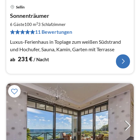
Sellin
Pre
Sonnenträumer
ab
2
2
6 Gäste
100 m
3
Schlafzimmer
pr
11 Bewertungen
Na
Luxus-Ferienhaus in Toplage zum weißen Südstrand
und Hochufer, Sauna, Kamin, Garten mit Terrasse
231
€
ab
/ Nacht