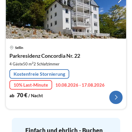
Pre
Sellin
ab
7
Parkresidenz Concordia Nr. 22
pr
2
4 Gäste
50 m
2
Schlafzimmer
Na
Kostenfreie Stornierung
10% Last-Minute
10.08.2026 - 17.08.2026
70
€
ab
/ Nacht
Einfach und ehrlich - Buchen