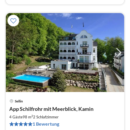
Sellin
Pre
App Schilfrohr mit Meerblick, Kamin
ab
1
2
4 Gäste
98 m
2
Schlafzimmer
pr
1 Bewertung
Na