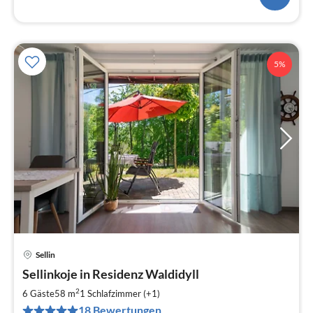
5%
Sellin
Pre
Sellinkoje in Residenz Waldidyll
ab
6
2
6 Gäste
58 m
1
Schlafzimmer (+1)
pr
18 Bewertungen