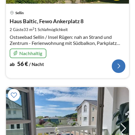
Pre
Sellin
ab
5
Haus Baltic, Fewo Ankerplatz 8
pr
2
2 Gäste
33 m
1
Schlafmöglichkeit
Na
Ostseebad Sellin / Insel Rügen: nah an Strand und
Zentrum - Ferienwohnung mit Südbalkon, Parkplatz
und WLAN
Nachhaltig
56
€
ab
/ Nacht