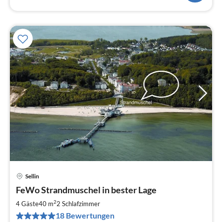
Sellin
Pre
FeWo Strandmuschel in bester Lage
ab
4
2
4 Gäste
40 m
2
Schlafzimmer
pr
18 Bewertungen