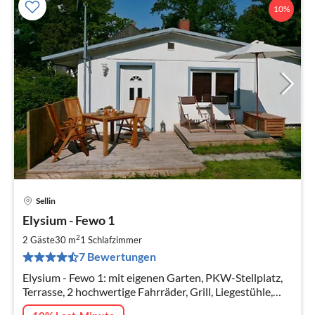
10%
Sellin
Pre
Elysium - Fewo 1
ab
6
2
2 Gäste
30 m
1
Schlafzimmer
pr
7 Bewertungen
Na
Elysium - Fewo 1: mit eigenen Garten, PKW-Stellplatz,
Terrasse, 2 hochwertige Fahrräder, Grill, Liegestühle,
Sonnenschirm, SAT-TV, WLAN, Grohe Euphoria Dusche,