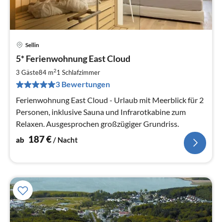
Sellin
Pre
5* Ferienwohnung East Cloud
ab
1
2
3 Gäste
84 m
1
Schlafzimmer
pr
3 Bewertungen
Na
Ferienwohnung East Cloud - Urlaub mit Meerblick für 2
Personen, inklusive Sauna und Infrarotkabine zum
Relaxen. Ausgesprochen großzügiger Grundriss.
187
€
ab
/ Nacht