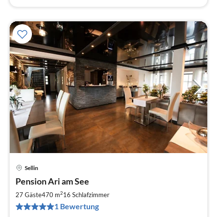
Sellin
Pre
Pension Ari am See
ab
7
2
27 Gäste
470 m
16
Schlafzimmer
pr
1 Bewertung
Na