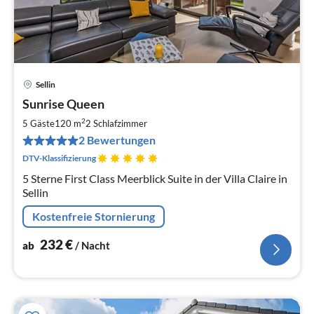
Sellin
Pre
Sunrise Queen
ab
2
2
5 Gäste
120 m
2
Schlafzimmer
pr
2 Bewertungen
Na
DTV-Klassifizierung
5 Sterne First Class Meerblick Suite in der Villa Claire in
Sellin
Kostenfreie Stornierung
232
€
ab
/ Nacht