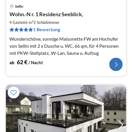
Sellin
Pre
Wohn.-N r. 1 Residenz Seeblick,
ab
6
2
4 Gäste
66 m
2
Schlafzimmer
pr
1 Bewertung
Na
Wunderschöne, sonnige Maisonette FW am Hochufer
von Sellin mit 2 x Dusche u. WC, 66 qm, für 4 Personen
mit PKW-Stellplatz, .W-Lan, Sauna u. Aufzug
62
€
ab
/ Nacht