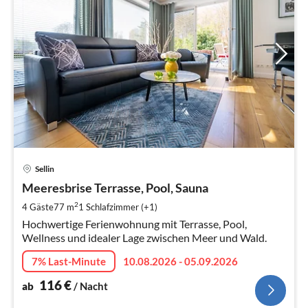
Pre
Sellin
ab
1
Meeresbrise Terrasse, Pool, Sauna
pr
2
4 Gäste
77 m
1
Schlafzimmer (+1)
Na
Hochwertige Ferienwohnung mit Terrasse, Pool,
Wellness und idealer Lage zwischen Meer und Wald.
7% Last-Minute
10.08.2026 - 05.09.2026
116
€
ab
/ Nacht