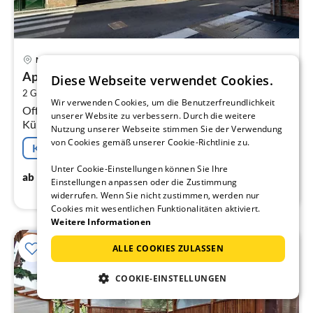
Pre
Messina
ab
Appartement in Pietra Ligure
1
Diese Webseite verwendet Cookies.
2
2 Gäste
35 m
1
Schlafzimmer
pr
Wir verwenden Cookies, um die Benutzerfreundlichkeit
Offene Küche(Kochplatte(Induktion), Mikrowelle,
Na
unserer Website zu verbessern. Durch die weitere
Kühl-/Gefrierkombination),
Nutzung unserer Webseite stimmen Sie der Verwendung
Wohn/Esszimmer(TV(Flatscreen, Satellit), Esstisch),
von Cookies gemäß unserer Cookie-Richtlinie zu.
Kostenfreie Stornierung
Schlafzimmer(Doppelbett)
Unter Cookie-Einstellungen können Sie Ihre
108
€
ab
/ Nacht
Einstellungen anpassen oder die Zustimmung
widerrufen. Wenn Sie nicht zustimmen, werden nur
Cookies mit wesentlichen Funktionalitäten aktiviert.
Weitere Informationen
ALLE COOKIES ZULASSEN
15%
COOKIE-EINSTELLUNGEN