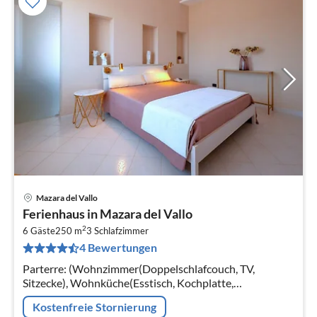
Mazara del Vallo
Pre
Ferienhaus in Mazara del Vallo
ab
2
2
6 Gäste
250 m
3
Schlafzimmer
4 Bewertungen
pr
Na
Parterre: (Wohnzimmer(Doppelschlafcouch, TV,
Sitzecke), Wohnküche(Esstisch, Kochplatte,
Dunstabzugshaube, Backofen, Mikrowelle,
Kostenfreie Stornierung
Spülmaschine, Kühl-/Gefrierkombination,