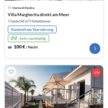
Pre
Marina di Modica
ab
1
Villa Margherita direkt am Meer
pr
2
7 Gäste
140 m
3
Schlafzimmer
Na
Kostenfreie Stornierung
Sehr nachhaltig
100
€
ab
/ Nacht
10%