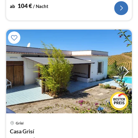
Wunsch.
104
€
ab
/ Nacht
Grisí
Pre
Casa Grisí
ab