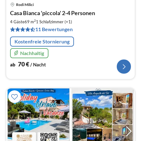
Rodi Milici
Pre
Casa Bianca 'piccola' 2-4 Personen
ab
7
2
4 Gäste
69 m
1
Schlafzimmer (+1)
pr
11 Bewertungen
Na
Kostenfreie Stornierung
Nachhaltig
70
€
ab
/ Nacht