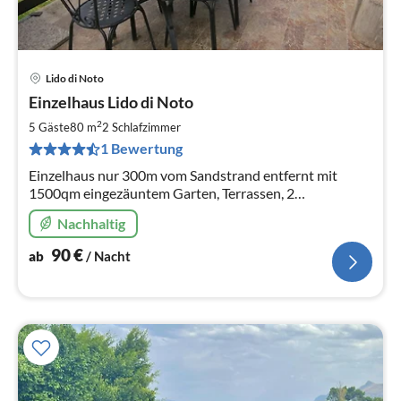
Lido di Noto
Pre
Einzelhaus Lido di Noto
ab
9
2
5 Gäste
80 m
2
Schlafzimmer
pr
1 Bewertung
Na
Einzelhaus nur 300m vom Sandstrand entfernt mit
1500qm eingezäuntem Garten, Terrassen, 2
Schlafzimmer und 2 Bäder, gemauerter Grill, , WLAN,
Nachhaltig
Klimaanlage und Waschmaschine
90
€
ab
/ Nacht