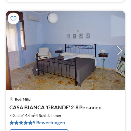
Rodi Milici
Pre
CASA BIANCA 'GRANDE' 2-8 Personen
ab
9
2
8 Gäste
148 m
4
Schlafzimmer
pr
5 Bewertungen
Na