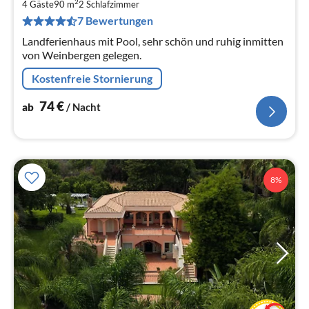
7
2
4 Gäste
90 m
2
Schlafzimmer
pr
7 Bewertungen
Na
Landferienhaus mit Pool, sehr schön und ruhig inmitten
von Weinbergen gelegen.
Kostenfreie Stornierung
74
€
ab
/ Nacht
8%