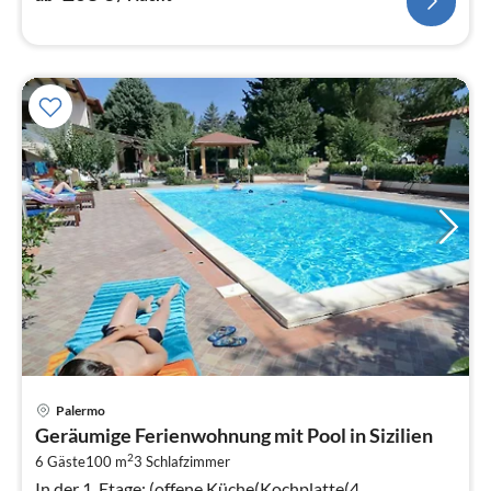
Pre
Palermo
ab
Geräumige Ferienwohnung mit Pool in Sizilien
2
2
6 Gäste
100 m
3
Schlafzimmer
pr
In der 1. Etage: (offene Küche(Kochplatte(4
Na