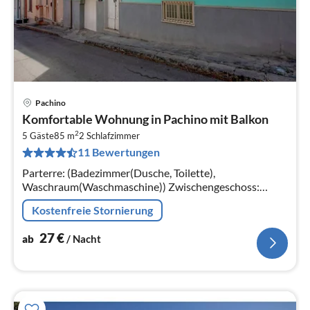
Pachino
Pre
Komfortable Wohnung in Pachino mit Balkon
ab
2
2
5 Gäste
85 m
2
Schlafzimmer
11 Bewertungen
pr
Na
Parterre: (Badezimmer(Dusche, Toilette),
Waschraum(Waschmaschine)) Zwischengeschoss:
(Eingang, Wohnküche(Doppelschlafcouch, Kochplatte,
Kostenfreie Stornierung
Kochendwasserhahn, Kochherd, Dunstabzugshau...
27
€
ab
/ Nacht