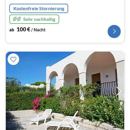
Na
Kostenfreie Stornierung
Sehr nachhaltig
100
€
ab
/ Nacht