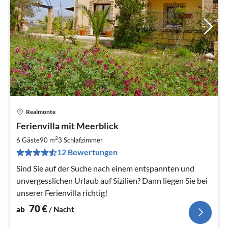
Realmonte
Pre
Ferienvilla mit Meerblick
ab
7
2
6 Gäste
90 m
3
Schlafzimmer
pr
12 Bewertungen
Na
Sind Sie auf der Suche nach einem entspannten und
unvergesslichen Urlaub auf Sizilien? Dann liegen Sie bei
unserer Ferienvilla richtig!
70
€
ab
/ Nacht