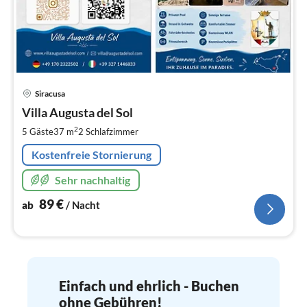
Pre
Siracusa
ab
8
Villa Augusta del Sol
pr
2
5 Gäste
37 m
2
Schlafzimmer
Na
Kostenfreie Stornierung
Sehr nachhaltig
89
€
ab
/ Nacht
Einfach und ehrlich - Buchen
ohne Gebühren!