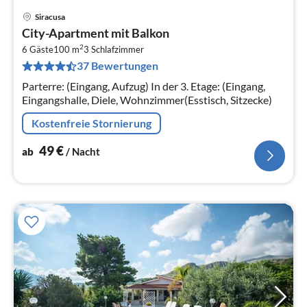
Siracusa
Pre
City-Apartment mit Balkon
ab
2
4
6 Gäste
100 m
3
Schlafzimmer
37 Bewertungen
pr
Na
Parterre: (Eingang, Aufzug) In der 3. Etage: (Eingang,
Eingangshalle, Diele, Wohnzimmer(Esstisch, Sitzecke)
Kostenfreie Stornierung
49
€
ab
/ Nacht