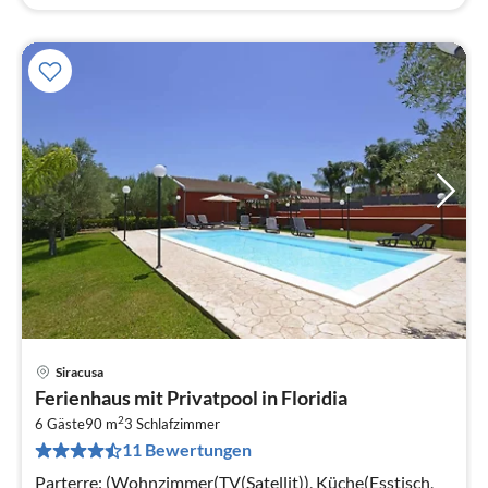
Siracusa
Pre
Ferienhaus mit Privatpool in Floridia
ab
2
2
6 Gäste
90 m
3
Schlafzimmer
11 Bewertungen
pr
Na
Parterre: (Wohnzimmer(TV(Satellit)), Küche(Esstisch,