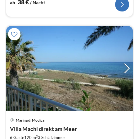
38
€
ab
/ Nacht
Pre
Marina di Modica
ab
1
Villa Machi direkt am Meer
pr
2
6 Gäste
120 m
3
Schlafzimmer