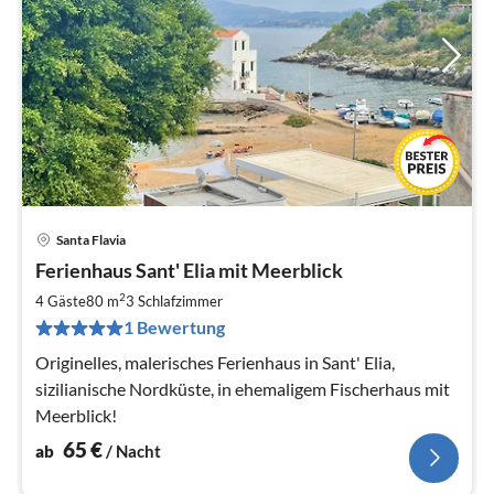
Santa Flavia
Pre
Ferienhaus Sant' Elia mit Meerblick
ab
6
2
4 Gäste
80 m
3
Schlafzimmer
pr
1 Bewertung
Na
Originelles, malerisches Ferienhaus in Sant' Elia,
sizilianische Nordküste, in ehemaligem Fischerhaus mit
Meerblick!
65
€
ab
/ Nacht