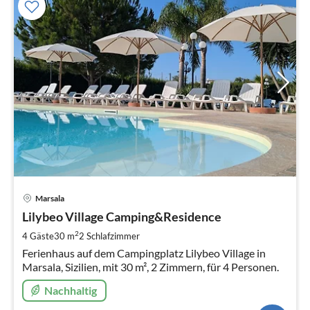
Pre
Marsala
ab
3
Lilybeo Village Camping&Residence
pr
2
4 Gäste
30 m
2
Schlafzimmer
Na
Ferienhaus auf dem Campingplatz Lilybeo Village in
Marsala, Sizilien, mit 30 m², 2 Zimmern, für 4 Personen.
Nachhaltig