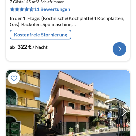
2
3
7 Gäste
145 m
3
Schlafzimmer
11 Bewertungen
pr
Na
In der 1. Etage: (Kochnische(Kochplatte(4 Kochplatten,
Gas), Backofen, Spülmaschine,
Kühl-/Gefrierkombination),
Kostenfreie Stornierung
Wohn/Esszimmer(TV(Satellit, Deutsch Fernsehsender)
322
€
ab
/ Nacht