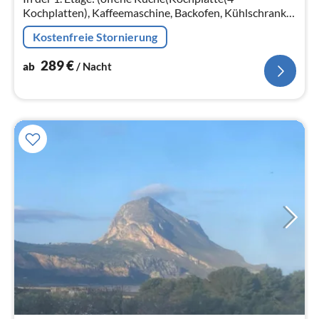
Kochplatten), Kaffeemaschine, Backofen, Kühlschrank,
Tiefkühlschrank), Wohn/Esszimmer(TV(Kabel), Esstisch,
Kostenfreie Stornierung
Sitzecke)
289
€
ab
/ Nacht