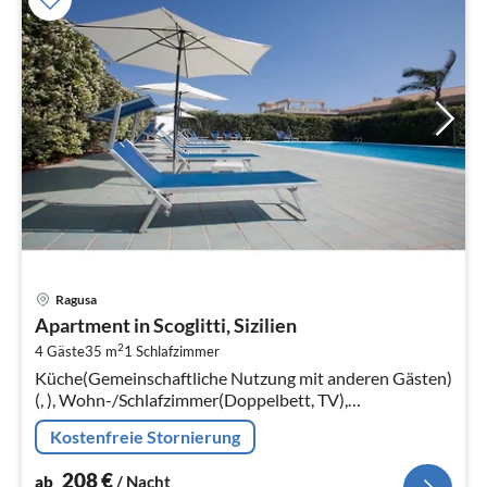
Pre
Ragusa
ab
Apartment in Scoglitti, Sizilien
2
2
4 Gäste
35 m
1
Schlafzimmer
pr
Küche(Gemeinschaftliche Nutzung mit anderen Gästen)
Na
(, ), Wohn-/Schlafzimmer(Doppelbett, TV),
Schlafzimmer(Doppelbett), Badezimmer(Dusche,
Kostenfreie Stornierung
Waschbecken, Toilette, Bidet, Föhn)
208
€
ab
/ Nacht