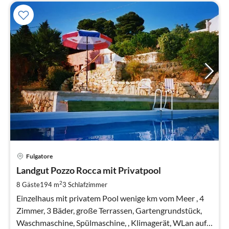
Pre
Fulgatore
ab
1
Landgut Pozzo Rocca mit Privatpool
pr
2
8 Gäste
194 m
3
Schlafzimmer
Na
Einzelhaus mit privatem Pool wenige km vom Meer , 4
Zimmer, 3 Bäder, große Terrassen, Gartengrundstück,
Waschmaschine, Spülmaschine, , Klimagerät, WLan auf