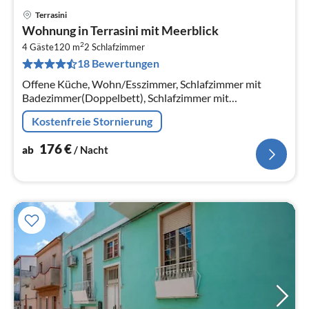
Terrasini
Pre
Wohnung in Terrasini mit Meerblick
ab
2
1
4 Gäste
120 m
2
Schlafzimmer
18 Bewertungen
pr
Na
Offene Küche, Wohn/Esszimmer, Schlafzimmer mit
Badezimmer(Doppelbett), Schlafzimmer mit
Badezimmer(Einzelbett, Einzelbett)
Kostenfreie Stornierung
176
€
ab
/ Nacht