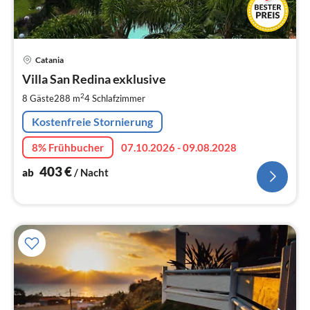
Pre
Catania
ab
4
Villa San Redina exklusive
pr
2
8 Gäste
288 m
4
Schlafzimmer
Na
Kostenfreie Stornierung
8% Frühbucher
07.10.2026 - 09.08.2028
403
€
ab
/ Nacht