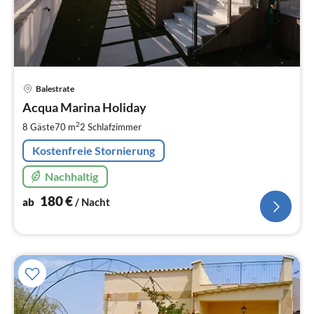
Pre
Balestrate
ab
1
Acqua Marina Holiday
pr
2
8 Gäste
70 m
2
Schlafzimmer
Na
Kostenfreie Stornierung
Nachhaltig
180
€
ab
/ Nacht