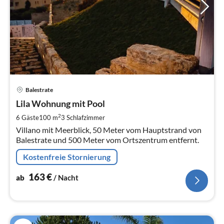
Pre
Balestrate
ab
1
Lila Wohnung mit Pool
pr
2
6 Gäste
100 m
3
Schlafzimmer
Na
Villano mit Meerblick, 50 Meter vom Hauptstrand von
Balestrate und 500 Meter vom Ortszentrum entfernt.
Kostenfreie Stornierung
163
€
ab
/ Nacht