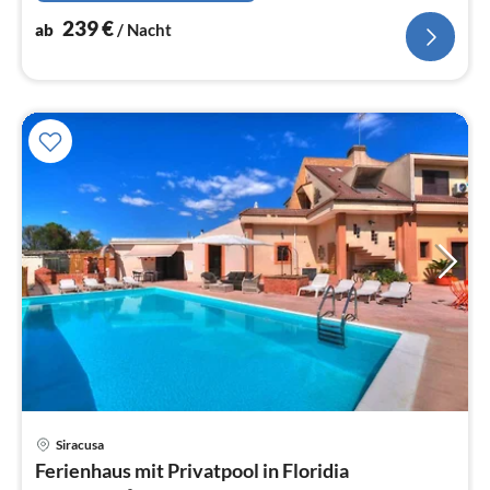
Waschbecken)
239
€
ab
/ Nacht
Siracusa
Pre
Ferienhaus mit Privatpool in Floridia
ab