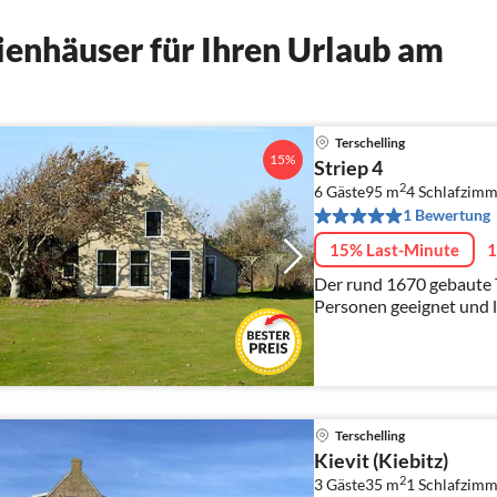
enhäuser für Ihren Urlaub am
Terschelling
15%
Striep 4
2
6 Gäste
95 m
4
Schlafzimm
1 Bewertung
15% Last-Minute
1
Der rund 1670 gebaute T
Personen geeignet und li
auf der Wattenmeer Insel
Terschelling
Kievit (Kiebitz)
2
3 Gäste
35 m
1
Schlafzimm