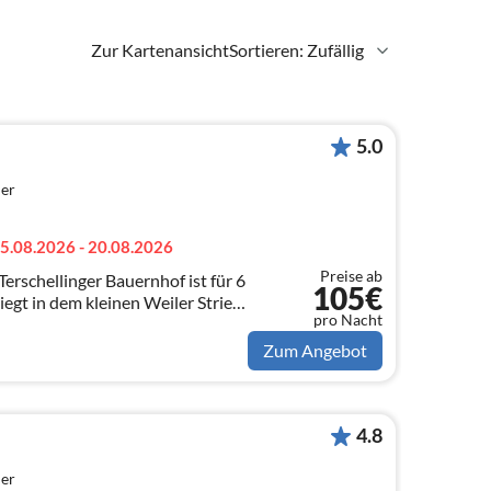
Zur Kartenansicht
Sortieren: Zufällig
5.0
er
5.08.2026 - 20.08.2026
Preise ab
erschellinger Bauernhof ist für 6
105€
egt in dem kleinen Weiler Striep
pro Nacht
 Terschelling.
Zum Angebot
4.8
er