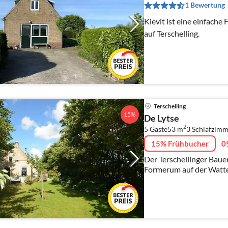
1 Bewertung
Kievit ist eine einfach
auf Terschelling.
Terschelling
15%
De Lytse
2
5 Gäste
53 m
3
Schlafzimm
15% Frühbucher
0
Der Terschellinger Bauer
Formerum auf der Watten
Ferienhaus für 5 Persone
ohne Durchgangsverke