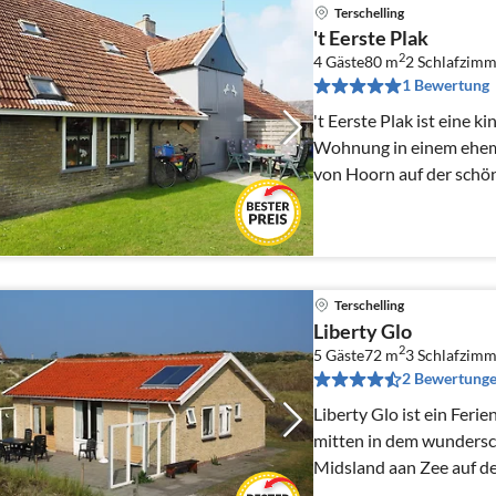
Terschelling
't Eerste Plak
2
4 Gäste
80 m
2
Schlafzimm
1 Bewertung
't Eerste Plak ist eine 
Wohnung in einem ehem
von Hoorn auf der schön
Terschelling
Liberty Glo
2
5 Gäste
72 m
3
Schlafzimm
2 Bewertung
Liberty Glo ist ein Feri
mitten in dem wunders
Midsland aan Zee auf de
Das ist eine Top-Lage!