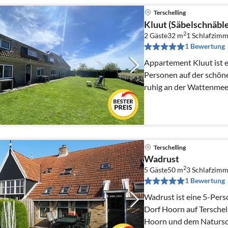
Terschelling
Kluut (Säbelschnäble
2
2 Gäste
32 m
1
Schlafzimm
1 Bewertung
Appartement Kluut ist e
Personen auf der schönen
ruhig an der Wattenmee
Landerum
Terschelling
Wadrust
2
5 Gäste
50 m
3
Schlafzimm
1 Bewertung
Wadrust ist eine 5-Per
Dorf Hoorn auf Terschell
Hoorn und dem Natursch