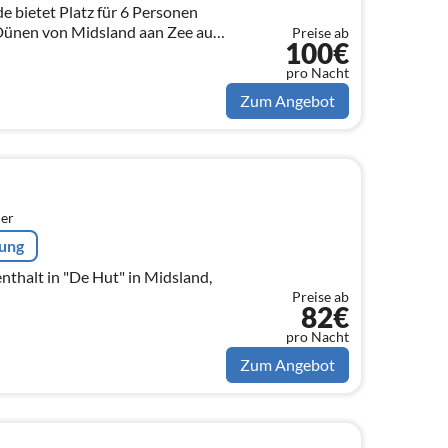
 bietet Platz für 6 Personen
 Dünen von Midsland aan Zee auf
Preise ab
100€
pro Nacht
Zum Angebot
er
rung
nthalt in "De Hut" in Midsland,
Preise ab
82€
pro Nacht
Zum Angebot