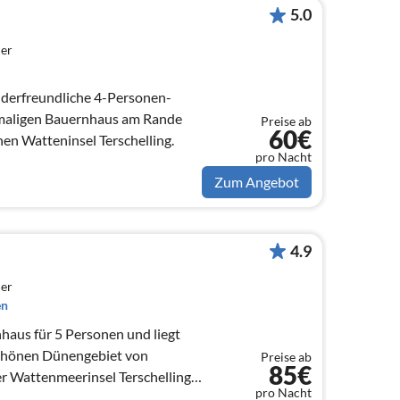
5.0
er
kinderfreundliche 4-Personen-
aligen Bauernhaus am Rande
Preise ab
60€
en Watteninsel Terschelling.
pro Nacht
Zum Angebot
4.9
er
en
enhaus für 5 Personen und liegt
chönen Dünengebiet von
Preise ab
85€
r Wattenmeerinsel Terschelling.
pro Nacht