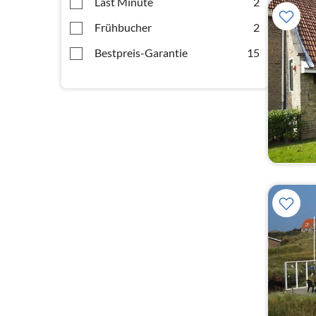
Last Minute
2
Frühbucher
2
Bestpreis-Garantie
15