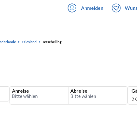
Anmelden
Wuns
ederlande
Friesland
Terschelling
Anreise
Abreise
Gä
2 