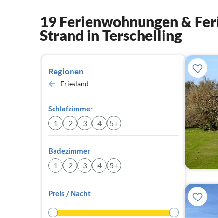
19 Ferienwohnungen & Feri
Strand in Terschelling
Regionen
Friesland
Schlafzimmer
1
2
3
4
5+
Badezimmer
1
2
3
4
5+
Preis / Nacht