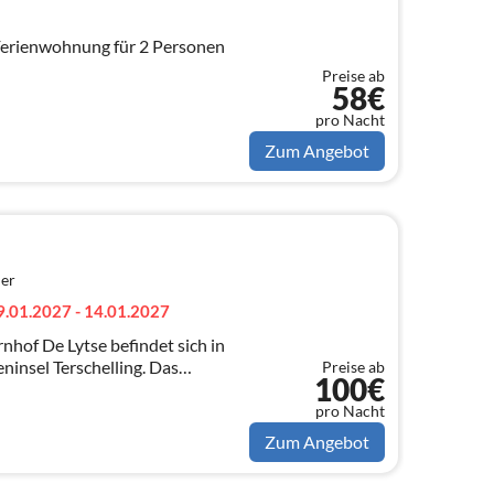
e Ferienwohnung für 2 Personen
Preise ab
58€
pro Nacht
Zum Angebot
er
9.01.2027 - 14.01.2027
nhof De Lytse befindet sich in
insel Terschelling. Das
Preise ab
100€
n befindet sich an einer Straße
hr
pro Nacht
Zum Angebot