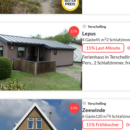
Terschelling
15%
Lepus
2
4 Gäste
45 m
2
Schlafzimm
15% Last-Minute
0
Ferienhaus in Terschell
Pers., 2 Schlafzimmer, f
Terschelling
15%
Zeewinde
2
6 Gäste
120 m
4
Schlafzi
15% Frühbucher
0