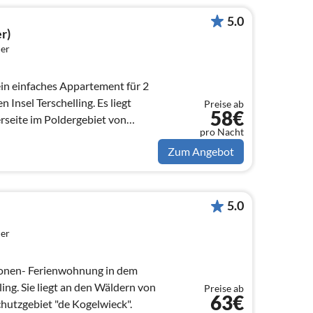
5.0
r)
er
in einfaches Appartement für 2
 Insel Terschelling. Es liegt
Preise ab
58€
rseite im Poldergebiet von
pro Nacht
Zum Angebot
5.0
er
sonen- Ferienwohnung in dem
ing. Sie liegt an den Wäldern von
Preise ab
63€
utzgebiet "de Kogelwieck".