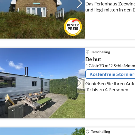
Das Ferienhaus Zeewinde
und liegt mitten in den
Terschelling.
Terschelling
De hut
2
4 Gäste
70 m
2
Schlafzimm
Kostenfreie Stornie
Genießen Sie Ihren Aufe
für bis zu 4 Personen.
Terschelling