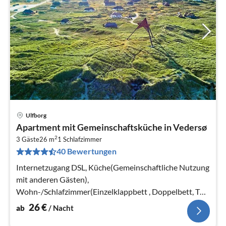
Ulfborg
Pre
Apartment mit Gemeinschaftsküche in Vedersø
ab
2
2
3 Gäste
26 m
1
Schlafzimmer
40 Bewertungen
pr
Na
Internetzugang DSL, Küche(Gemeinschaftliche Nutzung
mit anderen Gästen),
Wohn-/Schlafzimmer(Einzelklappbett , Doppelbett, TV,
Kühlschrank)
26
€
ab
/ Nacht