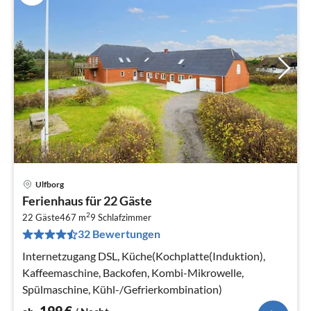
Ulfborg
Pre
Ferienhaus für 22 Gäste
ab
2
2
22 Gäste
467 m
9
Schlafzimmer
32 Bewertungen
pr
Na
Internetzugang DSL, Küche(Kochplatte(Induktion),
Kaffeemaschine, Backofen, Kombi-Mikrowelle,
Spülmaschine, Kühl-/Gefrierkombination)
199
€