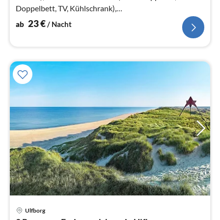
Doppelbett, TV, Kühlschrank),
Badezimmer(Waschbecken, Dusche, Toilette)
23
€
ab
/ Nacht
Pre
Ulfborg
ab