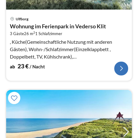
Pre
Ulfborg
ab
Wohnung im Ferienpark in Vederso Klit
2
2
3 Gäste
26 m
1
Schlafzimmer
pr
Na
, Küche(Gemeinschaftliche Nutzung mit anderen
Gästen), Wohn-/Schlafzimmer(Einzelklappbett ,
Doppelbett, TV, Kühlschrank),
Badezimmer(Waschbecken, Dusche, Toilette)
23
€
ab
/ Nacht