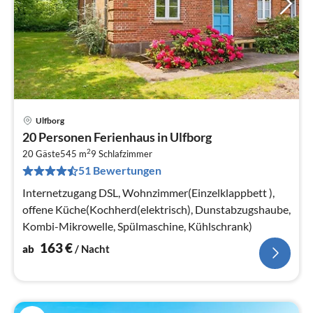
Ulfborg
Pre
20 Personen Ferienhaus in Ulfborg
ab
2
1
20 Gäste
545 m
9
Schlafzimmer
51 Bewertungen
pr
Na
Internetzugang DSL, Wohnzimmer(Einzelklappbett ),
offene Küche(Kochherd(elektrisch), Dunstabzugshaube,
Kombi-Mikrowelle, Spülmaschine, Kühlschrank)
163
€
ab
/ Nacht