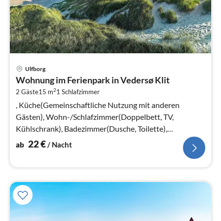
Pre
Ulfborg
ab
Wohnung im Ferienpark in Vedersø Klit
2
2
2 Gäste
15 m
1
Schlafzimmer
pr
Na
, Küche(Gemeinschaftliche Nutzung mit anderen
Gästen), Wohn-/Schlafzimmer(Doppelbett, TV,
Kühlschrank), Badezimmer(Dusche, Toilette),
Heizung(elektrisch), Parkplatz
22
€
ab
/ Nacht