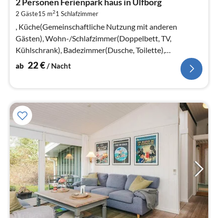
2 Personen Ferienpark haus in Ulfborg
2
2
2 Gäste
15 m
1
Schlafzimmer
pr
Na
, Küche(Gemeinschaftliche Nutzung mit anderen
Gästen), Wohn-/Schlafzimmer(Doppelbett, TV,
Kühlschrank), Badezimmer(Dusche, Toilette),
Heizung(elektrisch), Parkplatz
22
€
ab
/ Nacht