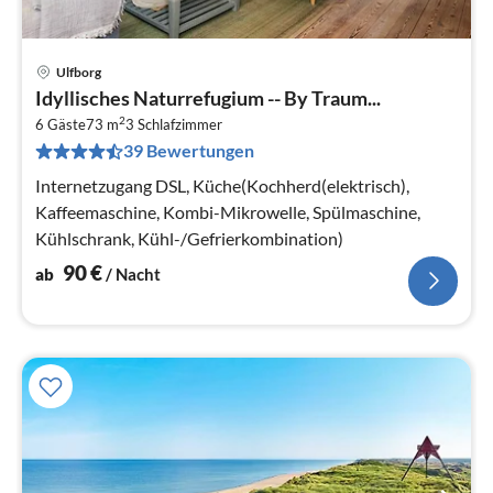
Ulfborg
Pre
Idyllisches Naturrefugium -- By Traum...
ab
2
9
6 Gäste
73 m
3
Schlafzimmer
39 Bewertungen
pr
Na
Internetzugang DSL, Küche(Kochherd(elektrisch),
Kaffeemaschine, Kombi-Mikrowelle, Spülmaschine,
Kühlschrank, Kühl-/Gefrierkombination)
90
€
ab
/ Nacht