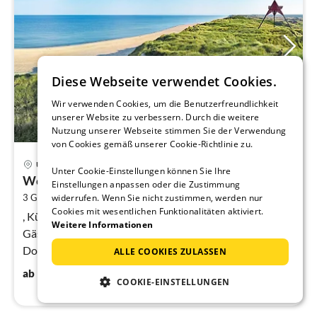
Diese Webseite verwendet Cookies.
Wir verwenden Cookies, um die Benutzerfreundlichkeit
unserer Website zu verbessern. Durch die weitere
Nutzung unserer Webseite stimmen Sie der Verwendung
von Cookies gemäß unserer Cookie-Richtlinie zu.
Pre
Ulfborg
Unter Cookie-Einstellungen können Sie Ihre
ab
Wohnung im Ferienpark in Vederso Klit
2
Einstellungen anpassen oder die Zustimmung
2
widerrufen. Wenn Sie nicht zustimmen, werden nur
3 Gäste
26 m
1
Schlafzimmer
pr
Cookies mit wesentlichen Funktionalitäten aktiviert.
Na
, Küche(Gemeinschaftliche Nutzung mit anderen
Weitere Informationen
Gästen), Wohn-/Schlafzimmer(Einzelklappbett ,
Doppelbett, TV, Kühlschrank),
ALLE COOKIES ZULASSEN
Badezimmer(Waschbecken, Dusche, Toilette)
23
€
ab
/ Nacht
COOKIE-EINSTELLUNGEN