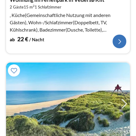
2
2
2 Gäste
15 m
1
Schlafzimmer
pr
Na
, Küche(Gemeinschaftliche Nutzung mit anderen
Gästen), Wohn-/Schlafzimmer(Doppelbett, TV,
Kühlschrank), Badezimmer(Dusche, Toilette),
Heizung(elektrisch), Parkplatz
22
€
ab
/ Nacht