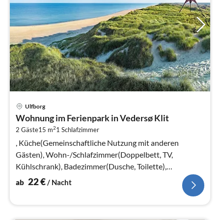
Pre
Ulfborg
ab
Wohnung im Ferienpark in Vedersø Klit
2
2
2 Gäste
15 m
1
Schlafzimmer
pr
Na
, Küche(Gemeinschaftliche Nutzung mit anderen
Gästen), Wohn-/Schlafzimmer(Doppelbett, TV,
Kühlschrank), Badezimmer(Dusche, Toilette),
Heizung(elektrisch), Parkplatz
22
€
ab
/ Nacht