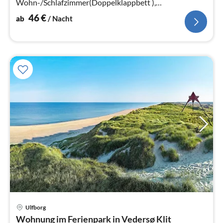
Wohn-/Schlafzimmer(Doppelklappbett ),
Schlafzimmer(Doppelbett), Schlafzimmer(Doppelbett)
46
€
ab
/ Nacht
Pre
Ulfborg
ab
Wohnung im Ferienpark in Vedersø Klit