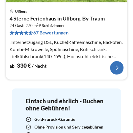
Ulfborg
Pre
4 Sterne Ferienhaus in Ulfborg-By Traum
ab
2
3
24 Gäste
270 m
9
Schlafzimmer
67 Bewertungen
pr
Na
, Internetzugang DSL, Küche(Kaffeemaschine, Backofen,
Kombi-Mikrowelle, Spülmaschine, Kühlschrank,
Tiefkühlschrank(140-199L), Hochstuhl, elektrische
Kochplatten)
330
€
ab
/ Nacht
Einfach und ehrlich - Buchen
ohne Gebühren!
Geld-zurück-Garantie
Ohne Provision und Servicegebühren