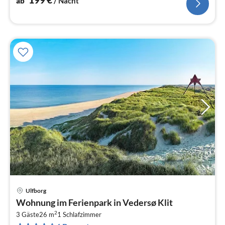
ab
/ Nacht
Ulfborg
Pre
Wohnung im Ferienpark in Vedersø Klit
ab
2
2
3 Gäste
26 m
1
Schlafzimmer