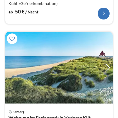
Kühl-/Gefrierkombination)
50
€
ab
/ Nacht
Pre
Ulfborg
ab
Wohnung im Ferienpark in Vedersø Klit