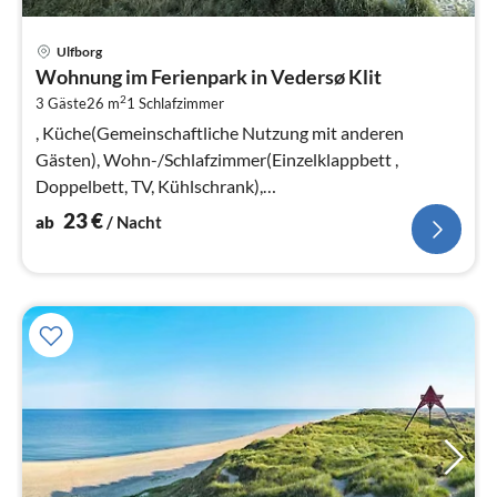
Pre
Ulfborg
ab
Wohnung im Ferienpark in Vedersø Klit
2
2
3 Gäste
26 m
1
Schlafzimmer
pr
Na
, Küche(Gemeinschaftliche Nutzung mit anderen
Gästen), Wohn-/Schlafzimmer(Einzelklappbett ,
Doppelbett, TV, Kühlschrank),
Badezimmer(Waschbecken, Dusche, Toilette)
23
€
ab
/ Nacht