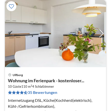
Ulfborg
Pre
Wohnung im Ferienpark - kostenloser...
ab
2
4
10 Gäste
110 m
4
Schlafzimmer
35 Bewertungen
pr
Na
Internetzugang DSL, Küche(Kochherd(elektrisch),
Kühl-/Gefrierkombination),