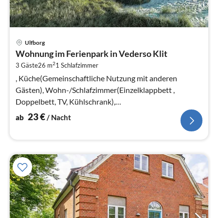
Pre
Ulfborg
ab
Wohnung im Ferienpark in Vederso Klit
2
2
3 Gäste
26 m
1
Schlafzimmer
pr
Na
, Küche(Gemeinschaftliche Nutzung mit anderen
Gästen), Wohn-/Schlafzimmer(Einzelklappbett ,
Doppelbett, TV, Kühlschrank),
Badezimmer(Waschbecken, Dusche, Toilette)
23
€
ab
/ Nacht