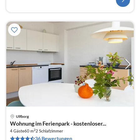
Ulfborg
Pre
Wohnung im Ferienpark - kostenloser...
ab
2
4
4 Gäste
60 m
2
Schlafzimmer
36 Bewertungen
pr