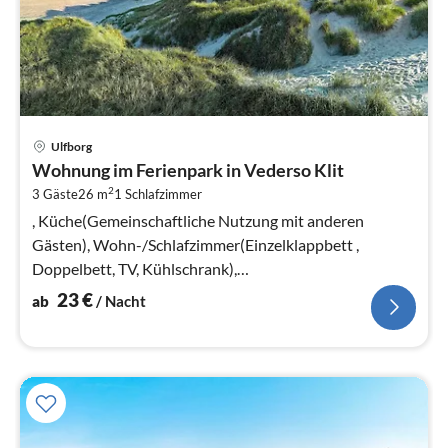
Pre
Ulfborg
ab
Wohnung im Ferienpark in Vederso Klit
2
2
3 Gäste
26 m
1
Schlafzimmer
pr
Na
, Küche(Gemeinschaftliche Nutzung mit anderen
Gästen), Wohn-/Schlafzimmer(Einzelklappbett ,
Doppelbett, TV, Kühlschrank),
Badezimmer(Waschbecken, Dusche, Toilette)
23
€
ab
/ Nacht