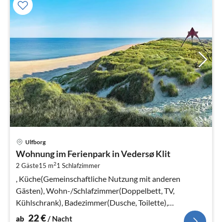
Pre
Ulfborg
ab
Wohnung im Ferienpark in Vedersø Klit
2
2
2 Gäste
15 m
1
Schlafzimmer
pr
Na
, Küche(Gemeinschaftliche Nutzung mit anderen
Gästen), Wohn-/Schlafzimmer(Doppelbett, TV,
Kühlschrank), Badezimmer(Dusche, Toilette),
Heizung(elektrisch), Parkplatz
22
€
ab
/ Nacht