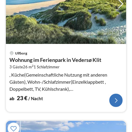
Pre
Ulfborg
ab
Wohnung im Ferienpark in Vedersø Klit
2
2
3 Gäste
26 m
1
Schlafzimmer
pr
Na
, Küche(Gemeinschaftliche Nutzung mit anderen
Gästen), Wohn-/Schlafzimmer(Einzelklappbett ,
Doppelbett, TV, Kühlschrank),
Badezimmer(Waschbecken, Dusche, Toilette)
23
€
ab
/ Nacht