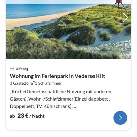
Pre
Ulfborg
ab
Wohnung im Ferienpark in Vedersø Klit
2
2
3 Gäste
26 m
1
Schlafzimmer
pr
Na
, Küche(Gemeinschaftliche Nutzung mit anderen
Gästen), Wohn-/Schlafzimmer(Einzelklappbett ,
Doppelbett, TV, Kühlschrank),
Badezimmer(Waschbecken, Dusche, Toilette)
23
€
ab
/ Nacht