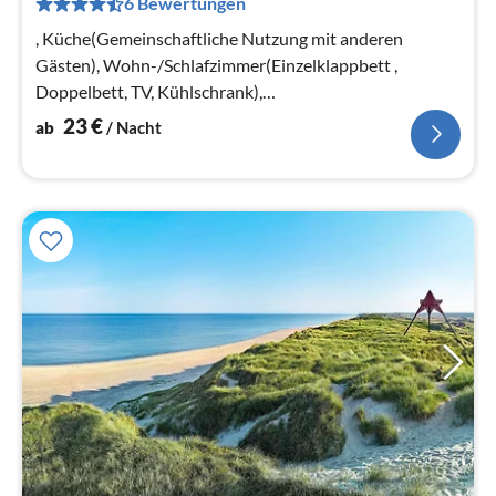
6 Bewertungen
pr
Na
, Küche(Gemeinschaftliche Nutzung mit anderen
Gästen), Wohn-/Schlafzimmer(Einzelklappbett ,
Doppelbett, TV, Kühlschrank),
Badezimmer(Waschbecken, Dusche, Toilette)
23
€
ab
/ Nacht