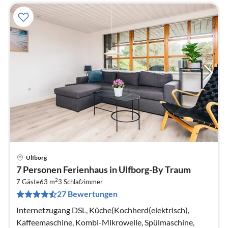
Ulfborg
Pre
7 Personen Ferienhaus in Ulfborg-By Traum
ab
2
5
7 Gäste
63 m
3
Schlafzimmer
27 Bewertungen
pr
Na
Internetzugang DSL, Küche(Kochherd(elektrisch),
Kaffeemaschine, Kombi-Mikrowelle, Spülmaschine,