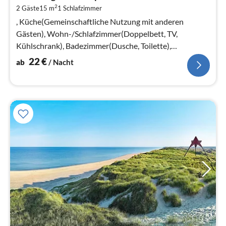
2
2
2 Gäste
15 m
1
Schlafzimmer
pr
Na
, Küche(Gemeinschaftliche Nutzung mit anderen
Gästen), Wohn-/Schlafzimmer(Doppelbett, TV,
Kühlschrank), Badezimmer(Dusche, Toilette),
Heizung(elektrisch), Parkplatz
22
€
ab
/ Nacht