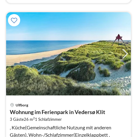
Pre
Ulfborg
ab
Wohnung im Ferienpark in Vedersø Klit
2
2
3 Gäste
26 m
1
Schlafzimmer
pr
Na
, Küche(Gemeinschaftliche Nutzung mit anderen
Gästen), Wohn-/Schlafzimmer(Einzelklappbett ,