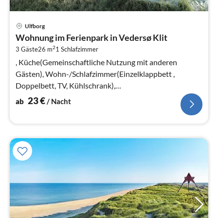
Pre
Ulfborg
ab
Wohnung im Ferienpark in Vedersø Klit
2
2
3 Gäste
26 m
1
Schlafzimmer
pr
Na
, Küche(Gemeinschaftliche Nutzung mit anderen
Gästen), Wohn-/Schlafzimmer(Einzelklappbett ,
Doppelbett, TV, Kühlschrank),
Badezimmer(Waschbecken, Dusche, Toilette)
23
€
ab
/ Nacht