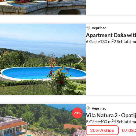
Veprinac
Apartment Daša with 
2
6 Gäste
130 m
2
Schlafzi
Veprinac
20%
Vila Natura 2 - Opati
2
8 Gäste
400 m
4
Schlafzi
20% Aktion
07.08.