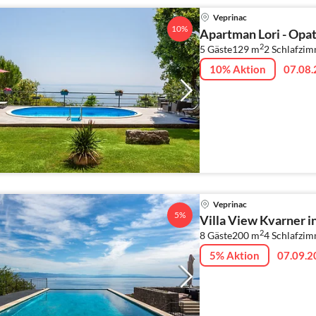
Veprinac
10%
Apartman Lori - Opati
2
5 Gäste
129 m
2
Schlafzi
10% Aktion
07.08.
Veprinac
5%
Villa View Kvarner in
2
8 Gäste
200 m
4
Schlafzi
5% Aktion
07.09.2