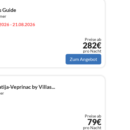
as Guide
mmer
2026 - 21.08.2026
Preise ab
282€
pro Nacht
Zum Angebot
ija-Veprinac by Villas...
er
Preise ab
79€
pro Nacht