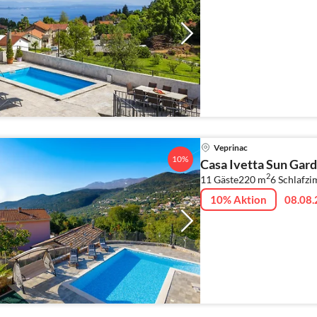
Veprinac
10%
Casa Ivetta Sun Gard
2
11 Gäste
220 m
6
Schlafz
10% Aktion
08.08.