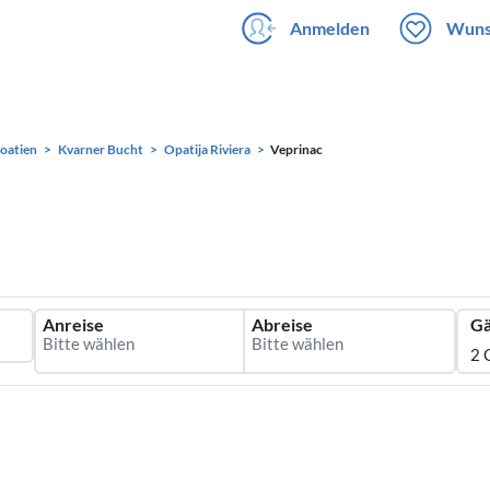
Anmelden
Wuns
oatien
Kvarner Bucht
Opatija Riviera
Veprinac
Anreise
Abreise
Gä
2 