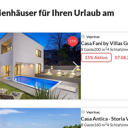
enhäuser für Ihren Urlaub am
Veprinac
15%
Casa Fani by Villas G
2
8 Gäste
200 m
4
Schlafzi
15% Aktion
07.08.
Veprinac
Casa Antica - Storia 
2
8 Gäste
160 m
4
Schlafzi