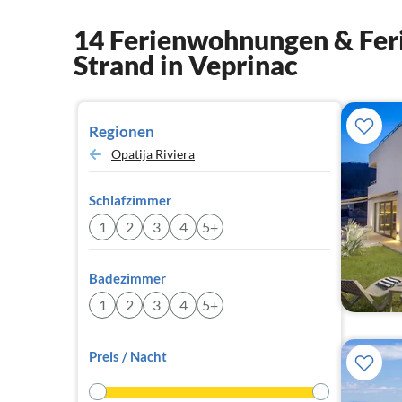
14 Ferienwohnungen & Feri
Strand in Veprinac
Regionen
Opatija Riviera
Schlafzimmer
1
2
3
4
5+
Badezimmer
1
2
3
4
5+
Preis / Nacht