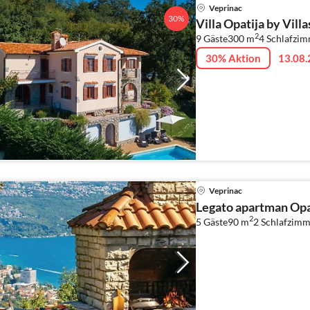
Veprinac
30%
Villa Opatija by Vill
2
9 Gäste
300 m
4
Schlafzi
30% Aktion
13.08.
Veprinac
Legato apartman Opat
2
5 Gäste
90 m
2
Schlafzimm