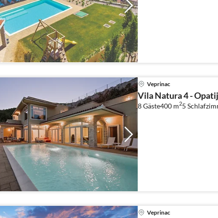
Veprinac
Vila Natura 4 - Opati
2
8 Gäste
400 m
5
Schlafzi
Veprinac