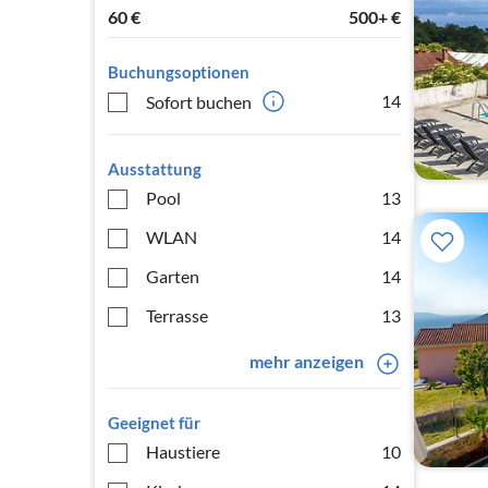
60
€
500+
€
Buchungsoptionen
14
Sofort buchen
Ausstattung
Pool
13
WLAN
14
Garten
14
Terrasse
13
mehr anzeigen
Geeignet für
Haustiere
10