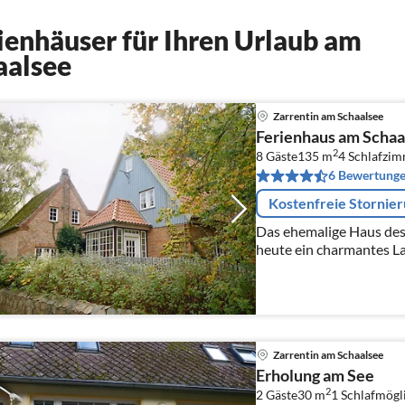
enhäuser für Ihren Urlaub am
aalsee
Zarrentin am Schaalsee
Ferienhaus am Schaa
2
8 Gäste
135 m
4
Schlafzi
6 Bewertung
Kostenfreie Stornie
Das ehemalige Haus des 
heute ein charmantes L
umgeben von Feldern un
Zarrentin am Schaalsee
Erholung am See
2
2 Gäste
30 m
1
Schlafmögl