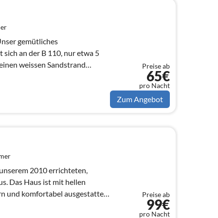
er
nser gemütliches
 sich an der B 110, nur etwa 5
einen weissen Sandstrand
Preise ab
65€
pro Nacht
Zum Angebot
mmer
unserem 2010 errichteten,
s. Das Haus ist mit hellen
 und komfortabel ausgestattet
Preise ab
99€
.
pro Nacht