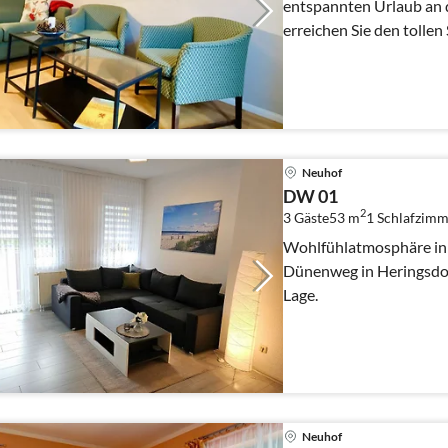
entspannten Urlaub an 
erreichen Sie den tolle
Neuhof
DW 01
2
3 Gäste
53 m
1
Schlafzimm
Wohlfühlatmosphäre in Standnä
Dünenweg in Heringsdorf
Lage.
Neuhof