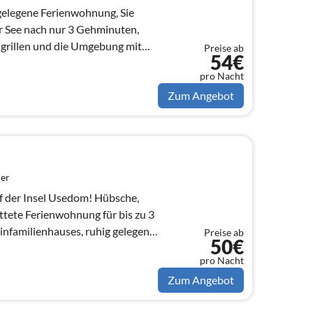
 gelegene Ferienwohnung, Sie
r See nach nur 3 Gehminuten,
 grillen und die Umgebung mit
Preise ab
54€
den
pro Nacht
Zum Angebot
er
 Insel Usedom! Hübsche,
tete Ferienwohnung für bis zu 3
nfamilienhauses, ruhig gelegen,
Preise ab
50€
pro Nacht
Zum Angebot