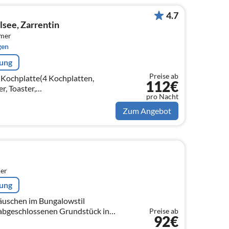
4.7
see, Zarrentin
mmer
gen
rung
Preise ab
(Kochplatte(4 Kochplatten,
112€
r, Toaster,
pro Nacht
ackofen, Mikrowelle,
frierkombination)
Zum Angebot
er
rung
äuschen im Bungalowstil
 abgeschlossenen Grundstück in
Preise ab
92€
ad Heringsdorf.