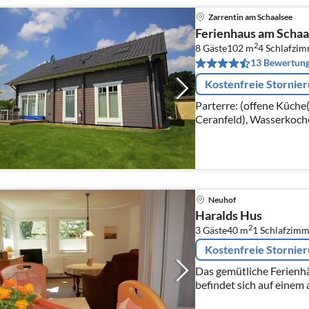
Zarrentin am Schaalsee
Ferienhaus am Schaal
2
8 Gäste
102 m
4
Schlafzi
13 Bewertun
Kostenfreie Stornie
Parterre: (offene Küche
Ceranfeld), Wasserkoche
Kaffeemaschine(cups), B
Spülmaschine, Kühl-/Ge
Neuhof
Haralds Hus
2
3 Gäste
40 m
1
Schlafzimm
Kostenfreie Stornie
Das gemütliche Ferienh
befindet sich auf einem
ruhiger Lage im Ostseeb