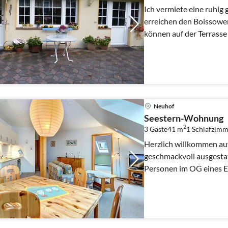
Ich vermiete eine ruhig
erreichen den Boissowe
können auf der Terrasse
Rad oder zu Fuß erkun
Neuhof
Seestern-Wohnung
2
3 Gäste
41 m
1
Schlafzimm
Herzlich willkommen auf der
geschmackvoll ausgestat
Personen im OG eines Ei
unweit von Str...