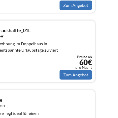
Zum Angebot
haushälfte_01L
er
wohnung im Doppelhaus in
entspannte Urlaubstage zu viert
Preise ab
60€
pro Nacht
Zum Angebot
e
mmer
 liegt ideal für einen