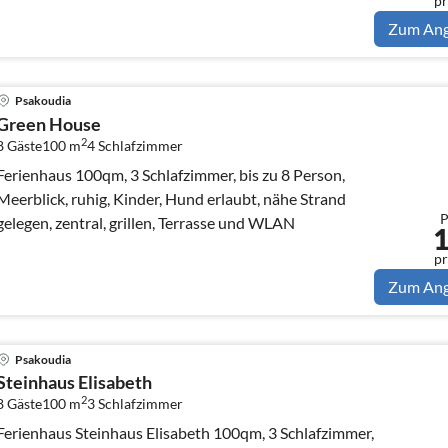
pr
Zum An
Psakoudia
Green House
2
8 Gäste
100 m
4
Schlafzimmer
rienhaus 100qm, 3 Schlafzimmer, bis zu 8 Person,
Meerblick, ruhig, Kinder, Hund erlaubt, nähe Strand
P
gelegen, zentral, grillen, Terrasse und WLAN
pr
Zum An
Psakoudia
Steinhaus Elisabeth
2
8 Gäste
100 m
3
Schlafzimmer
Ferienhaus Steinhaus Elisabeth 100qm, 3 Schlafzimmer,