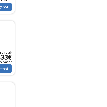
o Nacht
im Ortskern gegenüber von der
gebot
beleuchteten Informationstafel und
liegt damit mitten auf der Chalkidiki.
Die Holidays and more hat Ihre
Aktivitäten erweitert und bietet
zwischenzeitlich Top Urlaubs-
Unterkünfte von Studios bis zu
exklusiven Villen auf der Chalkidiki an.
Des weiteren wird die Holidays and
reise ab
133€
more von nahmhaften Reiseführern
wie : Dumont und Marco Polo als
o Nacht
eines der besten Reiseunternehmen
gebot
griechenlandweit empfohlen. Das
Team der Holidays and more Touristik
Info wünscht allen Gästen einen
unvergesslichen, erlebnisreichen und
erholsamen Urlaub.