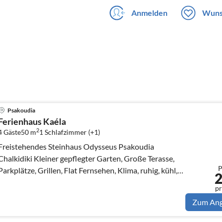
Anmelden
Wuns
Psakoudia
Ferienhaus Kaéla
2
4 Gäste
50 m
1
Schlafzimmer (+1)
Freistehendes Steinhaus Odysseus Psakoudia
alkidiki Kleiner gepflegter Garten, Große Terasse,
P
Parkplätze, Grillen, Flat Fernsehen, Klima, ruhig, kühl,
Hund möglich, Kinder
pr
Zum An