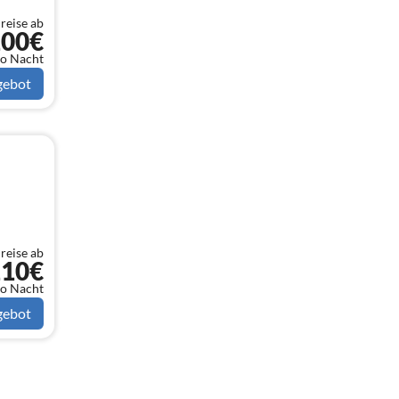
reise ab
100€
o Nacht
gebot
reise ab
110€
o Nacht
gebot