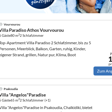
Vourvourou
Villa Paradiso Athos Vourvourou
2
6 Gäste
80 m
2
Schlafzimmer
op-Apartment Villa Paradiso 2 Schlafzimmer, bis zu 5
Personen, Meerblick, Balkon, Garten, ruhig, Kinder,
P
eigener Strand, grillen, Natur pur, Klima, Boot
pr
Zum An
Psakoudia
Villa "Angelos"Paradise
2
5 Gäste
65 m
2
Schlafzimmer (+1)
Villa "Angelos"Paradise in Psakoudia, Chalkidiki, bietet