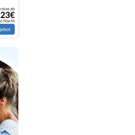
reise ab
123€
o Nacht
gebot