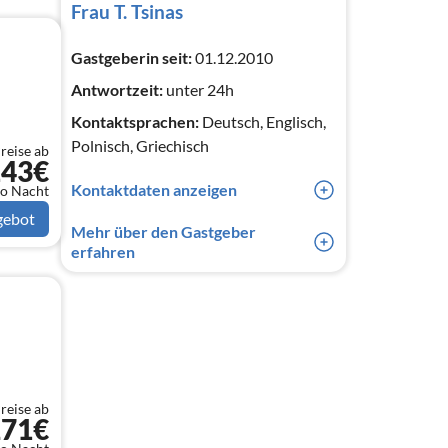
Frau T. Tsinas
Gastgeberin seit:
01.12.2010
Antwortzeit:
unter 24h
Kontaktsprachen:
Deutsch, Englisch,
Polnisch, Griechisch
reise ab
143€
Kontaktdaten anzeigen
o Nacht
0049(0) 1632508660
gebot
Mehr über den Gastgeber
0049(0) 6984269444
erfahren
Oktober - Mai: Uhr - Uhr / Juni -
September: Uhr - Uhr Die vom EOT
(griechische Zentrale für
Fremdenverkehr) genehmigte und
zertifizierte Info Zentrale steht allen
informationshungrigen Urlaubern
reise ab
ganzjährig zur Verfügung. Die Info
271€
befindet sich im Ort Psakoudia, mitten