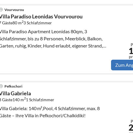
Vourvourou
Villa Paradiso Leonidas Vourvourou
2
7 Gäste
80 m
3
Schlafzimmer
Villa Paradiso Apartment Leonidas 80qm, 3
Schlafzimmer, bis zu 8 Personen, Meerblick, Balkon,
P
Garten, ruhig, Kinder, Hund erlaubt, eigener Strand,
grillen, Natur pur, Klima, Boot
pr
Zum An
Pefkochori
Villa Gabriela
2
8 Gäste
140 m
1
Schlafzimmer
Villa Gabriela: 140 m²,Pool, 4 Schlafzimmer, max. 8
Gäste – Ihre Villa in Pefkochori/Chalkidiki!
P