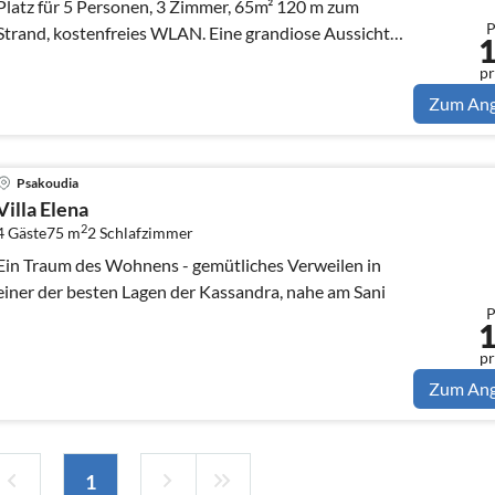
Platz für 5 Personen, 3 Zimmer, 65m² 120 m zum
P
Strand, kostenfreies WLAN. Eine grandiose Aussicht
auf das Meer.
pr
Zum An
Psakoudia
Villa Elena
2
4 Gäste
75 m
2
Schlafzimmer
Ein Traum des Wohnens - gemütliches Verweilen in
einer der besten Lagen der Kassandra, nahe am Sani
P
pr
Zum An
1