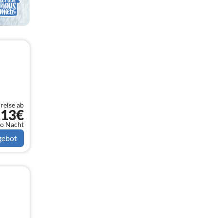
reise ab
113€
o Nacht
gebot