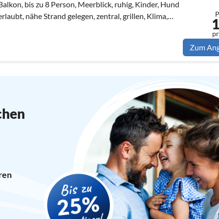
Balkon, bis zu 8 Person, Meerblick, ruhig, Kinder, Hund
P
erlaubt, nähe Strand gelegen, zentral, grillen, Klima,
WLAN
pr
Zum An
chen
ren