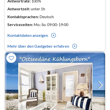
Antwortrate:
100%
Antwortzeit:
unter 1h
Kontaktsprachen:
Deutsch
Servicezeiten:
Mo.-So. 09:00-19:00
Kontaktdaten anzeigen
0049(0) 38293413752
Mehr über den Gastgeber erfahren
Wir sind für Sie persönlich vor Ort. Familie R. & C. Andrä ,
Ostseebad Kühlungsborn