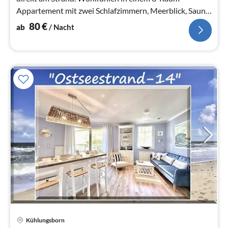
Appartement mit zwei Schlafzimmern, Meerblick, Sauna
& W-LAN gratis.
80
€
ab
/ Nacht
Kühlungsborn
Pre