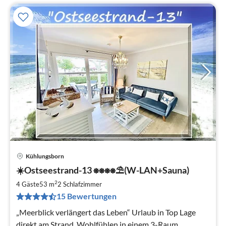
Kühlungsborn
Pre
☀️Ostseestrand-13 ⎈⎈⎈⎈⛱(W-LAN+Sauna)
ab
8
2
4 Gäste
53 m
2
Schlafzimmer
pr
15 Bewertungen
Na
„Meerblick verlängert das Leben“ Urlaub in Top Lage
direkt am Strand. Wohlfühlen in einem 3-Raum