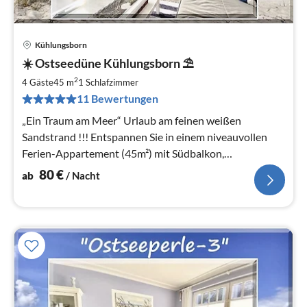
Kühlungsborn
Pre
☀️ Ostseedüne Kühlungsborn ⛱
ab
8
2
4 Gäste
45 m
1
Schlafzimmer
pr
11 Bewertungen
Na
„Ein Traum am Meer“ Urlaub am feinen weißen
Sandstrand !!! Entspannen Sie in einem niveauvollen
Ferien-Appartement (45m²) mit Südbalkon,
Tiefgarageinklusive.
80
€
ab
/ Nacht