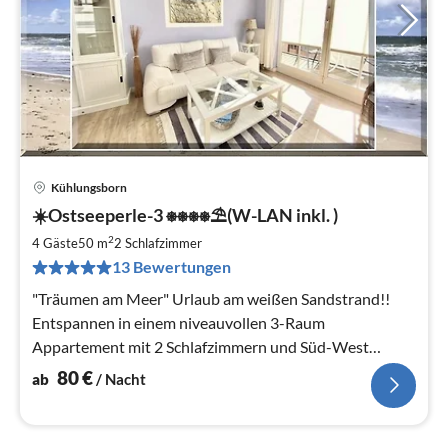
Kühlungsborn
Pre
☀️Ostseeperle-3 ⎈⎈⎈⎈⛱(W-LAN inkl. )
ab
8
2
4 Gäste
50 m
2
Schlafzimmer
pr
13 Bewertungen
Na
"Träumen am Meer" Urlaub am weißen Sandstrand!!
Entspannen in einem niveauvollen 3-Raum
Appartement mit 2 Schlafzimmern und Süd-West
Balkon & nur wenige Meter zum Strand.
80
€
ab
/ Nacht