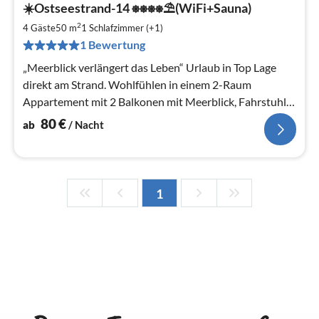
☀️Ostseestrand-14 ⎈⎈⎈⎈⛱(WiFi+Sauna)
ab
8
2
4 Gäste
50 m
1
Schlafzimmer (+1)
pr
1 Bewertung
Na
„Meerblick verlängert das Leben“ Urlaub in Top Lage
direkt am Strand. Wohlfühlen in einem 2-Raum
Appartement mit 2 Balkonen mit Meerblick, Fahrstuhl,
Sauna & W-LAN gratis.
80
€
ab
/ Nacht
1