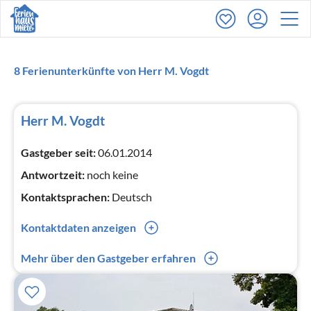
8 Ferienunterkünfte von Herr M. Vogdt
Herr M. Vogdt
Gastgeber seit:
06.01.2014
Antwortzeit:
noch keine
Kontaktsprachen:
Deutsch
Kontaktdaten anzeigen
0049(0) (0)1777603402
Mehr über den Gastgeber erfahren
0049(0) (0)1777603402
Die Familie Vogdt vermietet seit 2013 Ferienwohnungen
und Ferienhäuser in Horumersiel und Schillig.