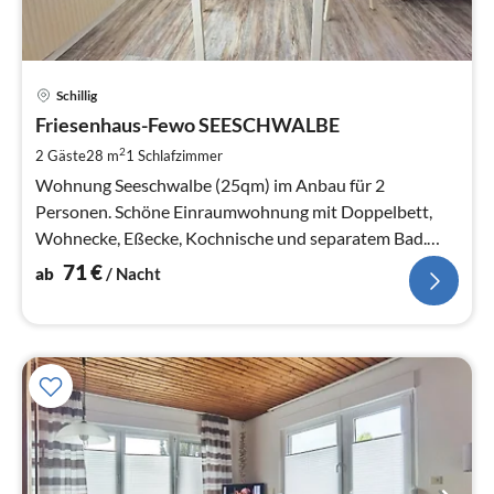
Pre
Schillig
ab
7
Friesenhaus-Fewo SEESCHWALBE
pr
2
2 Gäste
28 m
1
Schlafzimmer
Na
Wohnung Seeschwalbe (25qm) im Anbau für 2
Personen. Schöne Einraumwohnung mit Doppelbett,
Wohnecke, Eßecke, Kochnische und separatem Bad.
Schöner Freisitz. WLAN, Parkplatz am Haus.
71
€
ab
/ Nacht