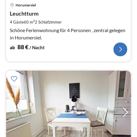
Pre
Horumersiel
ab
8
Leuchtturm
pr
2
4 Gäste
60 m
2
Schlafzimmer
Na
Schöne Ferienwohnung für 4 Personen , zentral gelegen
in Horumersiel.
88
€
ab
/ Nacht