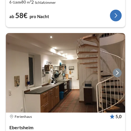
2
2
6
80
Gäste
m
Schlafzimmer
58€
ab
pro Nacht
5,0
Ferienhaus
Ebertsheim