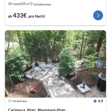
2
7
18
250
Gäste
m
Schlafzimmer
433€
ab
pro Nacht
4,9
Ferienhaus
Carlsberg, Pfalz, Rheinland-Pfalz