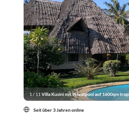
1
/
11
Villa Kusini mit Privatpool auf 1600qm t
Seit über 3 Jahren online