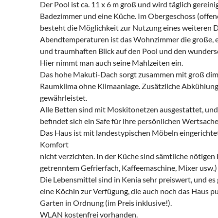
Der Pool ist ca. 11 x 6 m groß und wird täglich gerein
Badezimmer und eine Küche. Im Obergeschoss (offene G
besteht die Möglichkeit zur Nutzung eines weiteren D
Abendtemperaturen ist das Wohnzimmer die große, ei
und traumhaften Blick auf den Pool und den wunders
Hier nimmt man auch seine Mahlzeiten ein.
Das hohe Makuti-Dach sorgt zusammen mit groß dim
Raumklima ohne Klimaanlage. Zusätzliche Abkühlung 
gewährleistet.
Alle Betten sind mit Moskitonetzen ausgestattet, un
befindet sich ein Safe für ihre persönlichen Wertsache
Das Haus ist mit landestypischen Möbeln eingerich
Komfort
nicht verzichten. In der Küche sind sämtliche nötigen
getrenntem Gefrierfach, Kaffeemaschine, Mixer usw.
Die Lebensmittel sind in Kenia sehr preiswert, und es 
eine Köchin zur Verfügung, die auch noch das Haus put
Garten in Ordnung (im Preis inklusive!).
WLAN kostenfrei vorhanden.