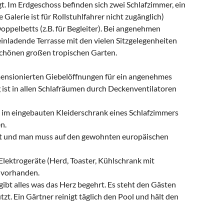
igt. Im Erdgeschoss befinden sich zwei Schlafzimmer, ein
alerie ist für Rollstuhlfahrer nicht zugänglich)
oppelbetts (z.B. für Begleiter). Bei angenehmen
nladende Terrasse mit den vielen Sitzgelegenheiten
chönen großen tropischen Garten.
ensionierten Giebelöffnungen für ein angenehmes
ist in allen Schlafräumen durch Deckenventilatoren
d im eingebauten Kleiderschrank eines Schlafzimmers
n.
tet und man muss auf den gewohnten europäischen
 Elektrogeräte (Herd, Toaster, Kühlschrank mit
) vorhanden.
gibt alles was das Herz begehrt. Es steht den Gästen
zt. Ein Gärtner reinigt täglich den Pool und hält den