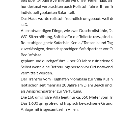
Seit über 14 Jahre vermieten wir unser Ferienhaus a
hundertmal verbrachten auch Rollstuhlfahrer Ihren 
individuell geplanten Safari teil.
Das Haus wurde rollstuhlfreundlich umgebaut, weil d
saß.
Alle notwendigen Dinge, wie zwei Duschrollstühle, Du
WC-Sitzerhöhung, Softsitz für die Toilette usw., sind
Rollstuhlgeeignete Safaris in Kenia / Tansania und T
zuverlässigen, deutschsprachigen Safaripartner vor O
Bedürfnisse
geplant und durchgeführt. Über 20 Jahre zufriedene S
Selbst wenn eine Betreuungsperson vor Ort notwendig
vermittelt werden.
Der Transfer vom Flughafen Mombasa zur Villa Kusini
lebt schon seit mehr als 20 Jahre am Diani Beach un
als Ansprechpartner zur Verfügung.
Die 160 qm große Villa liegt nur ca. 550 Meter vom T
Das 1.600 qm große und tropisch bewachsene Grundst
Anlage mit insgesamt zehn Villen.