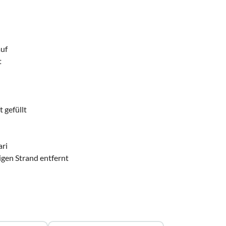
auf
t
 gefüllt
ari
gen Strand entfernt