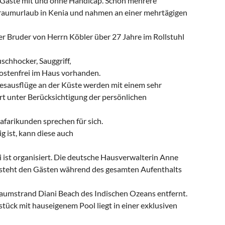
n Gäste mit und ohne Handicap. Schon mehrere
Traumurlaub in Kenia und nahmen an einer mehrtägigen
er Bruder von Herrn Köbler über 27 Jahre im Rollstuhl
schhocker, Sauggriff,
 kostenfrei im Haus vorhanden.
agesausflüge an der Küste werden mit einem sehr
rt unter Berücksichtigung der persönlichen
afarikunden sprechen für sich.
 ist, kann diese auch
 ist organisiert. Die deutsche Hausverwalterin Anne
d steht den Gästen während des gesamten Aufenthalts
raumstrand Diani Beach des Indischen Ozeans entfernt.
ück mit hauseigenem Pool liegt in einer exklusiven