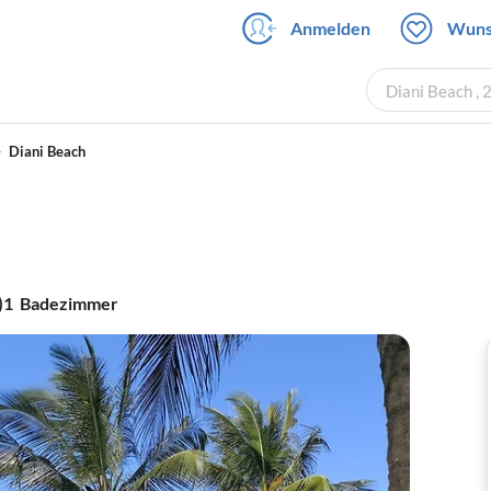
Anmelden
Wuns
Diani Beach , 
Diani Beach
)
1
Badezimmer