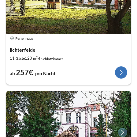
Ferienhaus
lichterfelde
2
4
11
120
Gäste
m
Schlafzimmer
257€
ab
pro Nacht