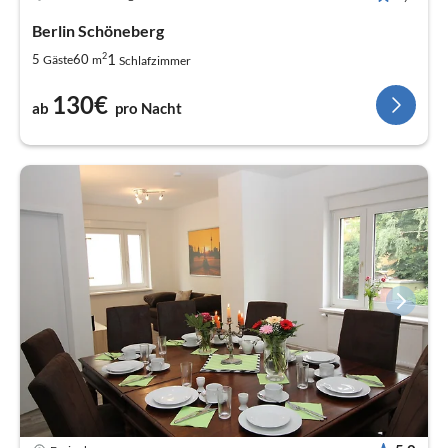
Berlin Schöneberg
2
1
5
60
Gäste
m
Schlafzimmer
130€
ab
pro Nacht