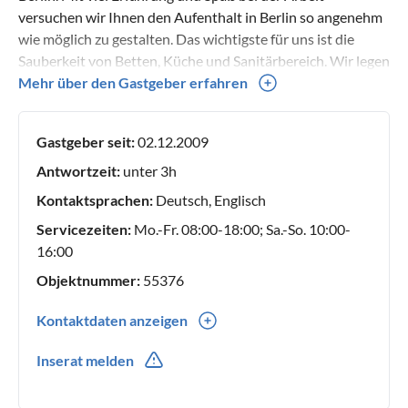
versuchen wir Ihnen den Aufenthalt in Berlin so angenehm
wie möglich zu gestalten. Das wichtigste für uns ist die
Sauberkeit von Betten, Küche und Sanitärbereich. Wir legen
großen Wert auf eine persönliche Schlüsselübergabe, damit
Mehr über den Gastgeber erfahren
Sie wissen mit wem Sie es zu tun haben und alle wichtigen
Fragen direkt bei der Anreise geklärt werden können. Mit
Gastgeber seit:
02.12.2009
freundlichen Grüßen Ihr Cera Management Team
Antwortzeit:
unter 3h
Kontaktsprachen:
Deutsch, Englisch
Servicezeiten:
Mo.-Fr. 08:00-18:00; Sa.-So. 10:00-
16:00
Objektnummer:
55376
Kontaktdaten anzeigen
0049(0) 1709500141
Inserat melden
0049(0) 1773100314