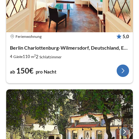
5,0
Ferienwohnung
Berlin Charlottenburg-Wilmersdorf, Deutschland, Europa
2
2
4
110
Gäste
m
Schlafzimmer
150€
ab
pro Nacht