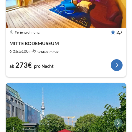
2,7
Ferienwohnung
MITTE BODEMUSEUM
2
3
6
100
Gäste
m
Schlafzimmer
273€
ab
pro Nacht