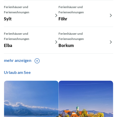
Ferienhäuser und
Ferienhäuser und
Ferienwohnungen
Ferienwohnungen
Sylt
Föhr
Ferienhäuser und
Ferienhäuser und
Ferienwohnungen
Ferienwohnungen
Elba
Borkum
mehr anzeigen
Ferienhäuser und
Urlaub am See
Ferienhäuser und
Ferienwohnungen
Ferienwohnungen
Langeoog
Norderney