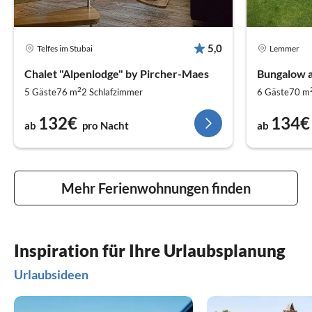
5,0
Telfes im Stubai
Lemmer
Großbritannien
492 Unterkünfte
Chalet "Alpenlodge" by Pircher-Maes
Bungalow 
Tschechien
2
5 Gäste
76 m
2
Schlafzimmer
6 Gäste
70 m
307 Unterkünfte
132€
134€
Albanien
ab
pro Nacht
ab
159 Unterkünfte
Montenegro
148 Unterkünfte
Mehr Ferienwohnungen finden
Slowenien
114 Unterkünfte
Türkei
40 Unterkünfte
Inspiration für Ihre Urlaubsplanung
Luxemburg
27 Unterkünfte
Urlaubsideen
Bulgarien
25 Unterkünfte