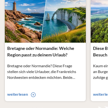
Bretagne oder Normandie: Welche
Diese B
Region passt zu deinem Urlaub?
Besuch
Bretagne oder Normandie? Diese Frage
Kaum ein
stellen sich viele Urlauber, die Frankreichs
an Burge
Nordwesten entdecken möchten. Beide
zufolge g
Regionen liegen am Ärmelkanal, bieten
Schlossr
beeindruckende Küstenlandschaften und
erzählen
weiterlesen
weiterl
eignen sich hervorragend für einen Urlaub im
und einer
Ferienhaus. Dennoch unterscheiden sie sich
Länderei
deutlich in ihrem Charakter. Wer wilde Natur,
aus kontr