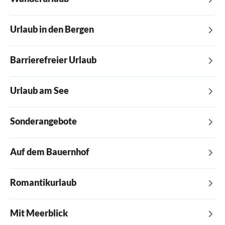
Urlaub in den Bergen
Litauen
1 Unterkünfte
Barrierefreier Urlaub
Estland
1 Unterkünfte
Andorra
Urlaub am See
1 Unterkünfte
Ukraine
1 Unterkünfte
Sonderangebote
Island
1 Unterkünfte
Auf dem Bauernhof
Serbien
1 Unterkünfte
Romantikurlaub
Mit Meerblick