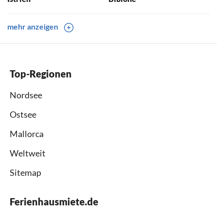
mehr anzeigen
Ferienhäuser und
Ferienhäuser und
Ferienwohnungen
Ferienwohnungen
Domburg
Zillertal
Top-Regionen
Nordsee
Ostsee
Mallorca
Weltweit
Sitemap
Ferienhausmiete.de