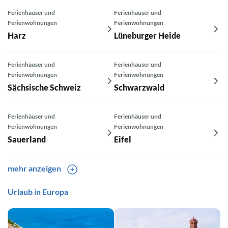
Ferienhäuser und
Ferienhäuser und
Ferienwohnungen
Ferienwohnungen
Harz
Lüneburger Heide
Ferienhäuser und
Ferienhäuser und
Ferienwohnungen
Ferienwohnungen
Sächsische Schweiz
Schwarzwald
Ferienhäuser und
Ferienhäuser und
Ferienwohnungen
Ferienwohnungen
Sauerland
Eifel
mehr anzeigen
Ferienhäuser und
Ferienhäuser und
Urlaub in Europa
Ferienhäuser und
Ferienhäuser und
Ferienwohnungen
Ferienwohnungen
Ferienwohnungen
Ferienwohnungen
Bayerischer Wald
Südschwarzwald
Braunlage
Wernigerode