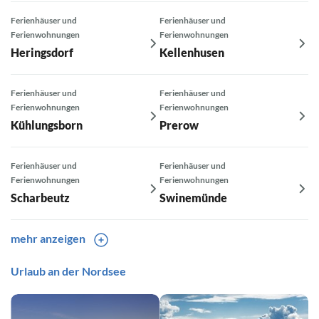
Ferienhäuser und
Ferienhäuser und
Ferienwohnungen
Ferienwohnungen
Heringsdorf
Kellenhusen
Ferienhäuser und
Ferienhäuser und
Ferienwohnungen
Ferienwohnungen
Kühlungsborn
Prerow
Ferienhäuser und
Ferienhäuser und
Ferienwohnungen
Ferienwohnungen
Scharbeutz
Swinemünde
mehr anzeigen
Ferienhäuser und
Urlaub an der Nordsee
Ferienhäuser und
Ferienwohnungen
Ferienwohnungen
Timmendorfer Strand
Travemünde