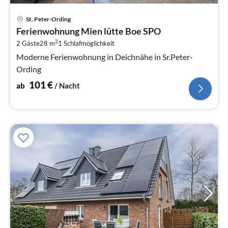
Pre
St. Peter-Ording
ab
Ferienwohnung Mien lütte Boe SPO
1
2
2 Gäste
28 m
1
Schlafmöglichkeit
pr
Na
Moderne Ferienwohnung in Deichnähe in Sr.Peter-
Ording
101
€
ab
/ Nacht