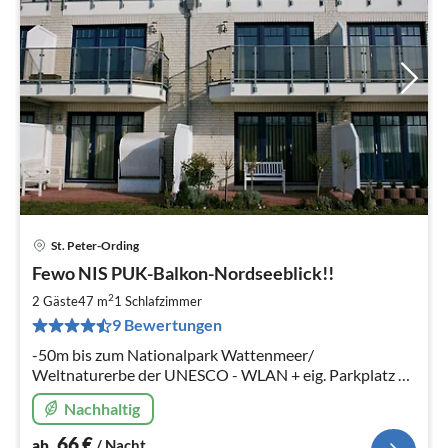
St. Peter-Ording
Pre
Fewo NIS PUK-Balkon-Nordseeblick!!
ab
6
2
2 Gäste
47 m
1
Schlafzimmer
pr
9 Bewertungen
Na
-50m bis zum Nationalpark Wattenmeer/
Weltnaturerbe der UNESCO - WLAN + eig. Parkplatz +
Ladesäule in 50m Entfernung -kostenloser Ortsbus
Nachhaltig
fährt vor der Haustür ab
66
€
ab
/ Nacht