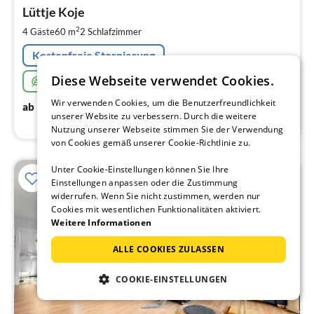
ab
1
Lüttje Koje
pr
2
4 Gäste
60 m
2
Schlafzimmer
Na
Kostenfreie Stornierung
Diese Webseite verwendet Cookies.
Nachhaltig
Wir verwenden Cookies, um die Benutzerfreundlichkeit
118
€
ab
/ Nacht
unserer Website zu verbessern. Durch die weitere
Nutzung unserer Webseite stimmen Sie der Verwendung
von Cookies gemäß unserer Cookie-Richtlinie zu.
Unter Cookie-Einstellungen können Sie Ihre
20%
Einstellungen anpassen oder die Zustimmung
widerrufen. Wenn Sie nicht zustimmen, werden nur
Cookies mit wesentlichen Funktionalitäten aktiviert.
Weitere Informationen
ALLE COOKIES ZULASSEN
COOKIE-EINSTELLUNGEN