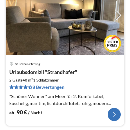
St. Peter-Ording
Pre
Urlaubsdomizil "Strandhafer"
ab
9
2
2 Gäste
48 m
1
Schlafzimmer
pr
8 Bewertungen
Na
"Schöner Wohnen" am Meer für 2: Komfortabel,
kuschelig, maritim, lichtdurchflutet, ruhig, modern...
90
€
ab
/ Nacht