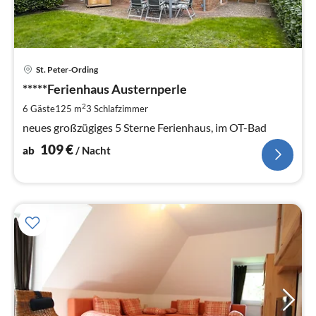
Pre
St. Peter-Ording
ab
1
*****Ferienhaus Austernperle
pr
2
6 Gäste
125 m
3
Schlafzimmer
Na
neues großzügiges 5 Sterne Ferienhaus, im OT-Bad
109
€
ab
/ Nacht