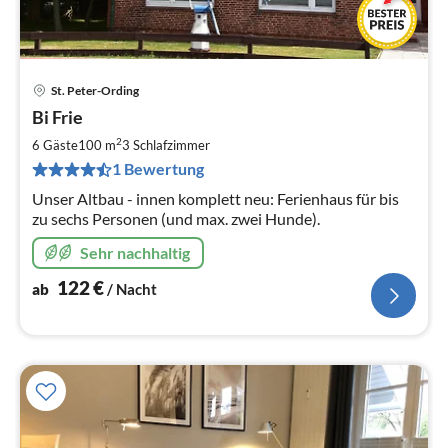
St. Peter-Ording
Pre
Bi Frie
ab
1
2
6 Gäste
100 m
3
Schlafzimmer
pr
1 Bewertung
Na
Unser Altbau - innen komplett neu: Ferienhaus für bis
zu sechs Personen (und max. zwei Hunde).
Sehr nachhaltig
122
€
ab
/ Nacht