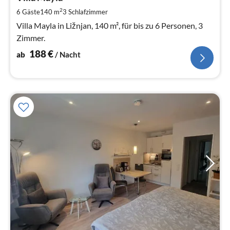
1
pr
2
6 Gäste
140 m
3
Schlafzimmer
Na
Villa Mayla in Ližnjan, 140 m², für bis zu 6 Personen, 3
Zimmer.
188
€
ab
/ Nacht