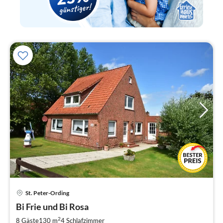
St. Peter-Ording
Pre
Bi Frie und Bi Rosa
ab
1
2
8 Gäste
130 m
4
Schlafzimmer