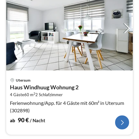
Pre
Utersum
ab
Haus Windhuug Wohnung 2
9
2
4 Gäste
60 m
2
Schlafzimmer
pr
Na
Ferienwohnung/App. für 4 Gäste mit 60m² in Utersum
(302898)
90
€
ab
/ Nacht