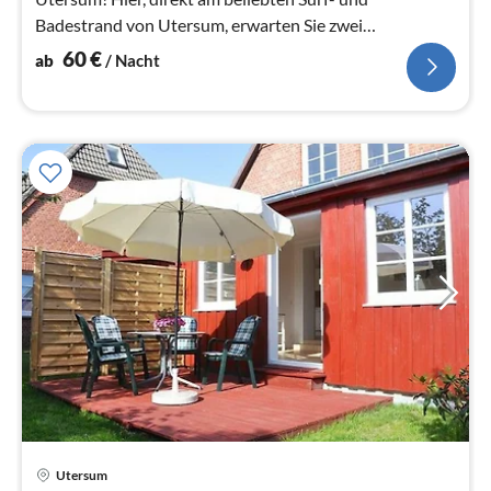
Badestrand von Utersum, erwarten Sie zwei
fantastische Wohnungen, die perfekt für Surfer...
60
€
ab
/ Nacht
Pre
Utersum
ab