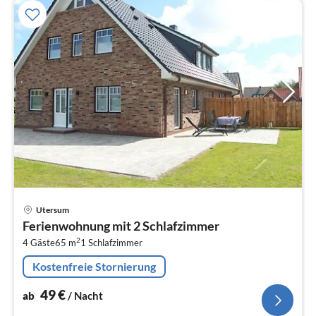
Pre
Utersum
ab
Ferienwohnung mit 2 Schlafzimmer
4
2
4 Gäste
65 m
1
Schlafzimmer
pr
Na
Kostenfreie Stornierung
49
€
ab
/ Nacht