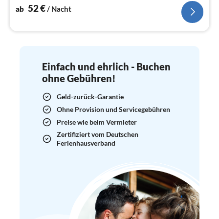
Extras wie neuer Einbauküche, USB...
52
€
ab
/ Nacht
Einfach und ehrlich - Buchen
ohne Gebühren!
Geld-zurück-Garantie
Ohne Provision und Servicegebühren
Preise wie beim Vermieter
Zertifiziert vom Deutschen
Ferienhausverband