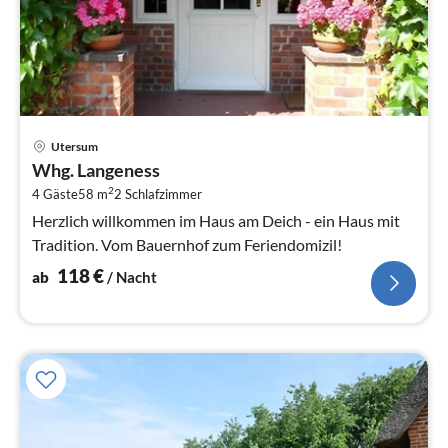
Pre
Utersum
ab
Whg. Langeness
1
2
4 Gäste
58 m
2
Schlafzimmer
pr
Na
Herzlich willkommen im Haus am Deich - ein Haus mit
Tradition. Vom Bauernhof zum Feriendomizil!
118
€
ab
/ Nacht