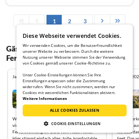
1
2
3
Diese Webseite verwendet Cookies.
Wir verwenden Cookies, um die Benutzerfreundlichkeit
Gästebewertungen unserer
unserer Website zu verbessern. Durch die weitere
Ferienwohnungen in Utersum
Nutzung unserer Webseite stimmen Sie der Verwendung
von Cookies gemäß unserer Cookie-Richtlinie zu.
Unter Cookie-Einstellungen können Sie Ihre
Januar 2026
August 20
5.0
Einstellungen anpassen oder die Zustimmung
widerrufen. Wenn Sie nicht zustimmen, werden nur
Haus Heike Whg. OG
Cookies mit wesentlichen Funktionalitäten aktiviert.
Weitere Informationen
Utersum
ALLE COOKIES ZULASSEN
Wir hatten einen sehr schönen
Die Unterku
COOKIE-EINSTELLUNGEN
vierzehntätigen Urlaubsaufenthalt in der
sehr gut au
Ferienwohnung im 1.OG vom Haus Heike.
ist, dass d
Hier stimmt einfach alles: tolle, komfortable
liegt. Das 