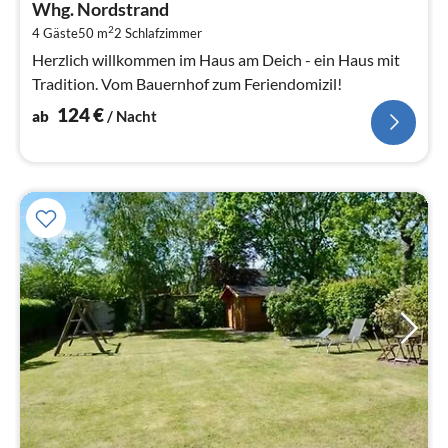
Whg. Nordstrand
1
2
4 Gäste
50 m
2
Schlafzimmer
pr
Na
Herzlich willkommen im Haus am Deich - ein Haus mit
Tradition. Vom Bauernhof zum Feriendomizil!
124
€
ab
/ Nacht