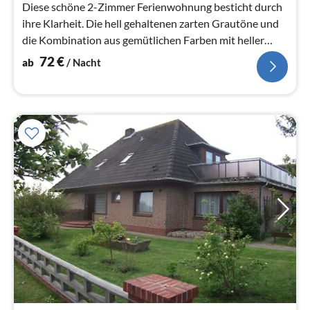
Na
Diese schöne 2-Zimmer Ferienwohnung besticht durch
ihre Klarheit. Die hell gehaltenen zarten Grautöne und
die Kombination aus gemütlichen Farben mit heller
Einrichtung setzen diese...
72
€
ab
/ Nacht