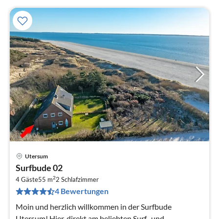
Utersum
Pre
Surfbude 02
ab
2
6
4 Gäste
55 m
2
Schlafzimmer
4 Bewertungen
pr
Na
Moin und herzlich willkommen in der Surfbude
Utersum! Hier, direkt am beliebten Surf- und