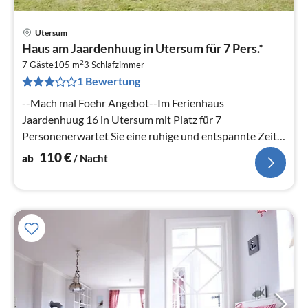
Utersum
Pre
Haus am Jaardenhuug in Utersum für 7 Pers.*
ab
2
1
7 Gäste
105 m
3
Schlafzimmer
1 Bewertung
pr
Na
--Mach mal Foehr Angebot--Im Ferienhaus
Jaardenhuug 16 in Utersum mit Platz für 7
Personenerwartet Sie eine ruhige und entspannte Zeit
in einem der schönsten Friesendörfer der...
110
€
ab
/ Nacht