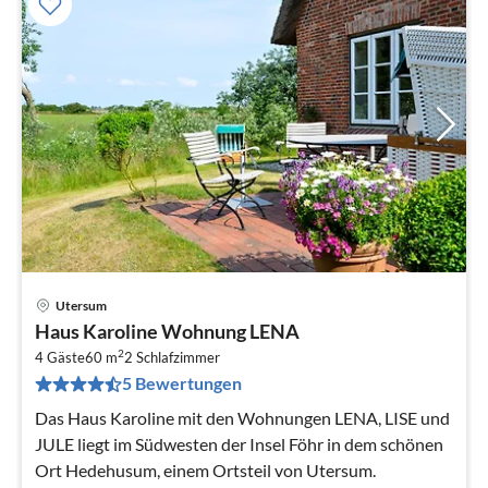
Utersum
Pre
Haus Karoline Wohnung LENA
ab
2
8
4 Gäste
60 m
2
Schlafzimmer
5 Bewertungen
pr
Na
Das Haus Karoline mit den Wohnungen LENA, LISE und
JULE liegt im Südwesten der Insel Föhr in dem schönen
Ort Hedehusum, einem Ortsteil von Utersum.