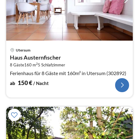
Pre
Utersum
ab
Haus Austernfischer
1
2
8 Gäste
160 m
5
Schlafzimmer
pr
Na
Ferienhaus für 8 Gäste mit 160m² in Utersum (302892)
150
€
ab
/ Nacht