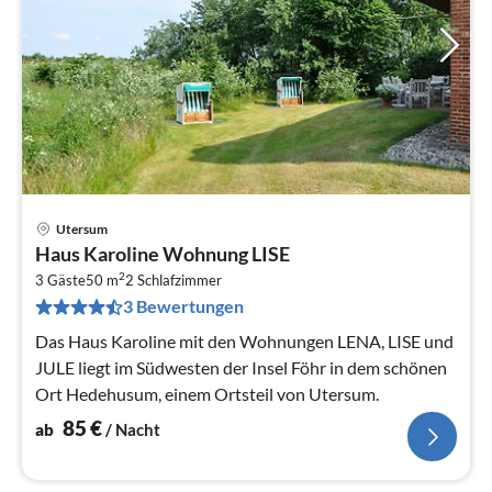
Utersum
Pre
Haus Karoline Wohnung LISE
ab
2
8
3 Gäste
50 m
2
Schlafzimmer
3 Bewertungen
pr
Na
Das Haus Karoline mit den Wohnungen LENA, LISE und
JULE liegt im Südwesten der Insel Föhr in dem schönen
Ort Hedehusum, einem Ortsteil von Utersum.
85
€
ab
/ Nacht