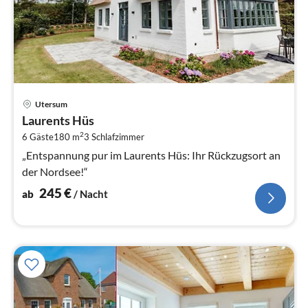
Pre
Utersum
ab
Laurents Hüs
2
2
6 Gäste
180 m
3
Schlafzimmer
pr
Na
„Entspannung pur im Laurents Hüs: Ihr Rückzugsort an
der Nordsee!“
245
€
ab
/ Nacht