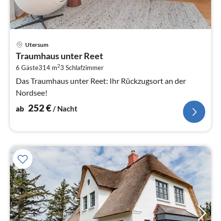
Pre
Utersum
ab
Traumhaus unter Reet
2
2
6 Gäste
314 m
3
Schlafzimmer
pr
Na
Das Traumhaus unter Reet: Ihr Rückzugsort an der
Nordsee!
252
€
ab
/ Nacht