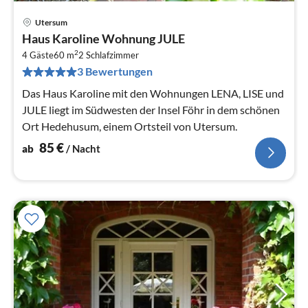
Utersum
Pre
Haus Karoline Wohnung JULE
ab
2
8
4 Gäste
60 m
2
Schlafzimmer
3 Bewertungen
pr
Na
Das Haus Karoline mit den Wohnungen LENA, LISE und
JULE liegt im Südwesten der Insel Föhr in dem schönen
Ort Hedehusum, einem Ortsteil von Utersum.
85
€
ab
/ Nacht