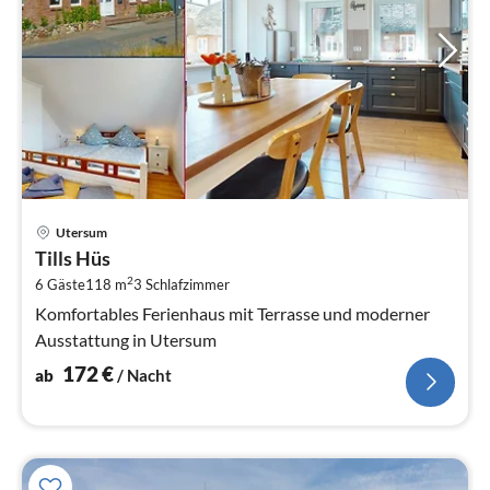
Pre
Utersum
ab
Tills Hüs
1
2
6 Gäste
118 m
3
Schlafzimmer
pr
Na
Komfortables Ferienhaus mit Terrasse und moderner
Ausstattung in Utersum
172
€
ab
/ Nacht