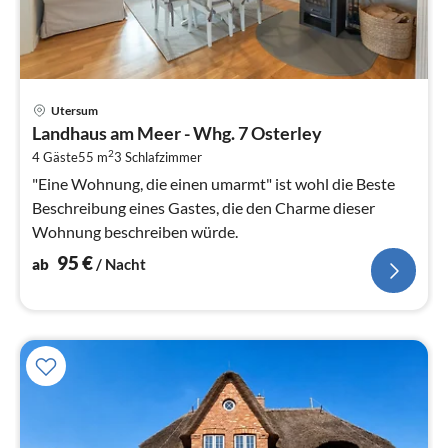
Pre
Utersum
ab
Landhaus am Meer - Whg. 7 Osterley
9
2
4 Gäste
55 m
3
Schlafzimmer
pr
Na
"Eine Wohnung, die einen umarmt" ist wohl die Beste
Beschreibung eines Gastes, die den Charme dieser
Wohnung beschreiben würde.
95
€
ab
/ Nacht