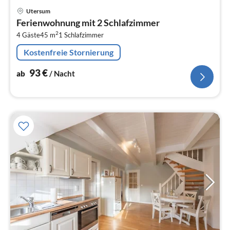
Pre
Utersum
ab
Ferienwohnung mit 2 Schlafzimmer
9
2
4 Gäste
45 m
1
Schlafzimmer
pr
Na
Kostenfreie Stornierung
93
€
ab
/ Nacht