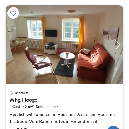
Pre
Utersum
ab
Whg. Hooge
8
2
2 Gäste
32 m
1
Schlafzimmer
pr
Na
Herzlich willkommen im Haus am Deich - ein Haus mit
Tradition. Vom Bauernhof zum Feriendomizil!