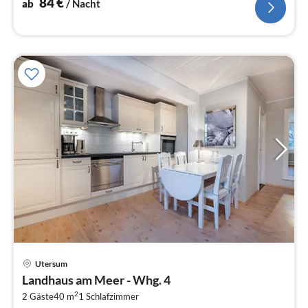
84
€
ab
/ Nacht
Pre
Utersum
ab
Landhaus am Meer - Whg. 4
7
2
2 Gäste
40 m
1
Schlafzimmer
pr