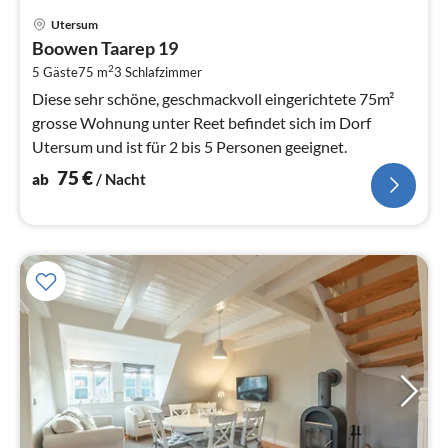
Pre
Utersum
ab
Boowen Taarep 19
7
2
5 Gäste
75 m
3
Schlafzimmer
pr
Na
Diese sehr schöne, geschmackvoll eingerichtete 75m²
grosse Wohnung unter Reet befindet sich im Dorf
Utersum und ist für 2 bis 5 Personen geeignet.
75
€
ab
/ Nacht