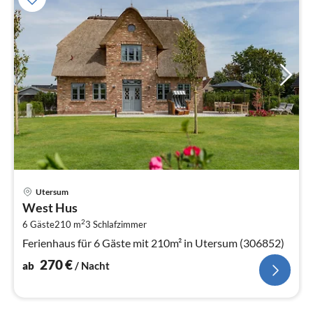
Pre
Utersum
ab
West Hus
2
2
6 Gäste
210 m
3
Schlafzimmer
pr
Na
Ferienhaus für 6 Gäste mit 210m² in Utersum (306852)
270
€
ab
/ Nacht