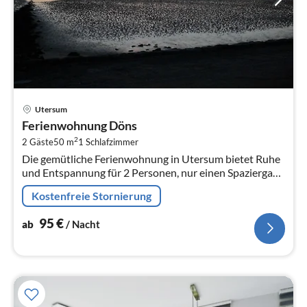
Pre
Utersum
ab
Ferienwohnung Döns
9
2
2 Gäste
50 m
1
Schlafzimmer
pr
Die gemütliche Ferienwohnung in Utersum bietet Ruhe
Na
und Entspannung für 2 Personen, nur einen Spaziergang
vom Strand entfernt, mit eigenem Garten und
Kostenfreie Stornierung
modernem Komfort für unvergess...
95
€
ab
/ Nacht