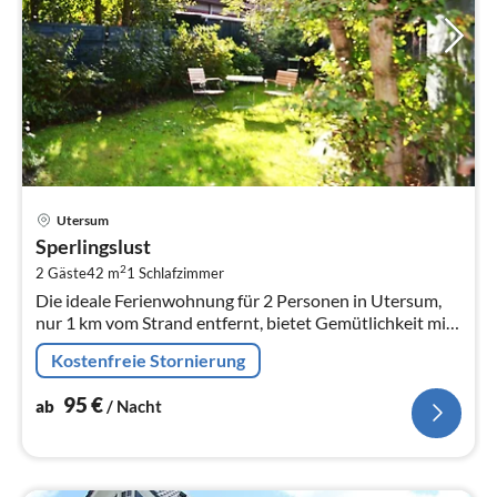
Pre
Utersum
ab
Sperlingslust
9
2
2 Gäste
42 m
1
Schlafzimmer
pr
Die ideale Ferienwohnung für 2 Personen in Utersum,
Na
nur 1 km vom Strand entfernt, bietet Gemütlichkeit mit
eigener Küche, gratis WLAN und äusseren Sitzplatz –
Kostenfreie Stornierung
perfekt für entspanne...
95
€
ab
/ Nacht