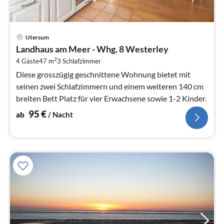
Pre
Utersum
ab
Landhaus am Meer - Whg. 8 Westerley
9
2
4 Gäste
47 m
3
Schlafzimmer
pr
Na
Diese grosszügig geschnittene Wohnung bietet mit
seinen zwei Schlafzimmern und einem weiteren 140 cm
breiten Bett Platz für vier Erwachsene sowie 1-2 Kinder.
95
€
ab
/ Nacht