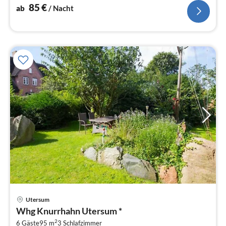
85
€
ab
/ Nacht
Pre
Utersum
ab
Whg Knurrhahn Utersum *
7
2
6 Gäste
95 m
3
Schlafzimmer
pr