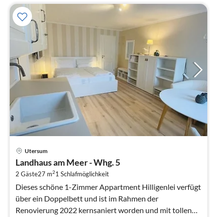
Pre
Utersum
ab
Landhaus am Meer - Whg. 5
5
2
2 Gäste
27 m
1
Schlafmöglichkeit
pr
Na
Dieses schöne 1-Zimmer Appartment Hilligenlei verfügt
über ein Doppelbett und ist im Rahmen der
Renovierung 2022 kernsaniert worden und mit tollen