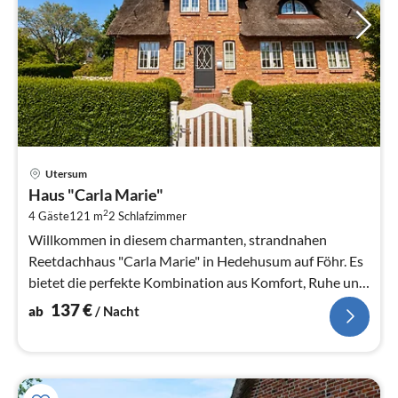
Pre
Utersum
ab
Haus "Carla Marie"
1
2
4 Gäste
121 m
2
Schlafzimmer
pr
Na
Willkommen in diesem charmanten, strandnahen
Reetdachhaus "Carla Marie" in Hedehusum auf Föhr. Es
bietet die perfekte Kombination aus Komfort, Ruhe und
nordischem Charme.
137
€
ab
/ Nacht