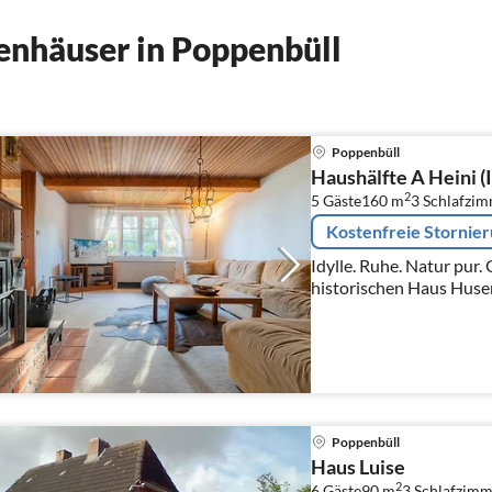
enhäuser in Poppenbüll
Poppenbüll
Haushälfte A Heini (
2
5 Gäste
160 m
3
Schlafzi
Kostenfreie Stornie
Idylle. Ruhe. Natur pur. Gemütliche Haushälfte im
historischen Haus Husen
landestypisch unter Reet
(EG, OG)
Poppenbüll
Haus Luise
2
6 Gäste
90 m
3
Schlafzimm