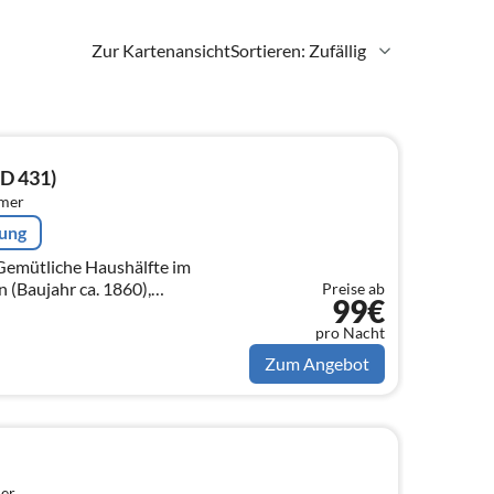
Zur Kartenansicht
Sortieren: Zufällig
ID 431)
mmer
rung
 (Baujahr ca. 1860),
Preise ab
99€
, mit ca. 160 m² auf 2 Ebenen
pro Nacht
Zum Angebot
er