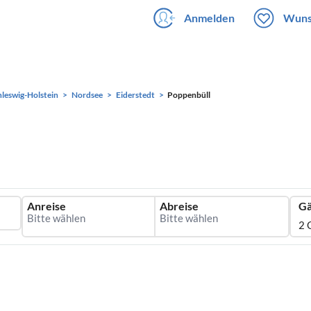
Anmelden
Wuns
hleswig-Holstein
Nordsee
Eiderstedt
Poppenbüll
Anreise
Abreise
Gä
2 