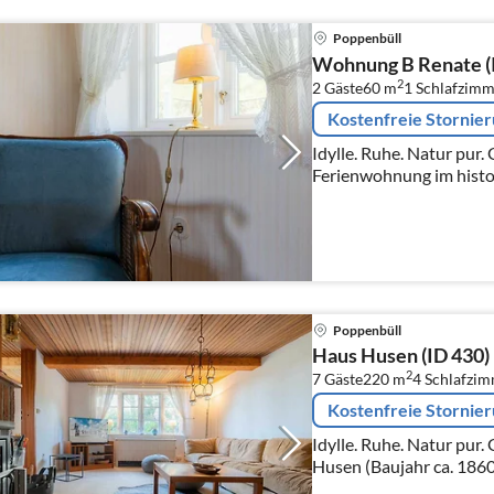
Poppenbüll
Wohnung B Renate (
2
2 Gäste
60 m
1
Schlafzimm
Kostenfreie Stornie
Idylle. Ruhe. Natur pur. Gemütliche 2-Zimmer-
Ferienwohnung im histo
1863) unter Reet mit ca.
2 Personen.
Poppenbüll
Haus Husen (ID 430)
2
7 Gäste
220 m
4
Schlafzi
Kostenfreie Stornie
Idylle. Ruhe. Natur pur. Gemütliches Ferienhaus Haus
Husen (Baujahr ca. 1860)
ca. 220 m² auf 2 Ebenen