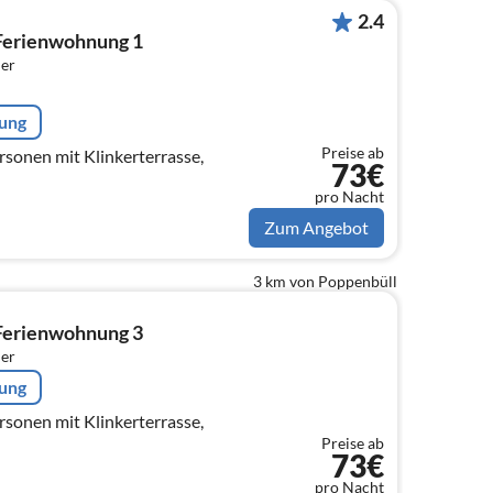
2.4
Ferienwohnung 1
er
rung
Preise ab
sonen mit Klinkerterrasse,
73€
pro Nacht
Zum Angebot
3 km von Poppenbüll
Ferienwohnung 3
er
rung
Preise ab
73€
pro Nacht