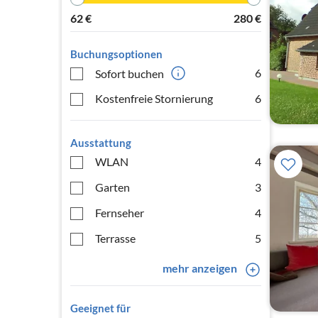
62
€
280
€
Buchungsoptionen
6
Sofort buchen
Kostenfreie Stornierung
6
Ausstattung
WLAN
4
Garten
3
Fernseher
4
Terrasse
5
mehr anzeigen
Geeignet für