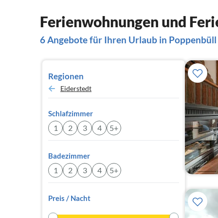
Ferienwohnungen und Feri
6 Angebote für Ihren Urlaub in Poppenbüll
Regionen
Eiderstedt
Schlafzimmer
1
2
3
4
5+
Badezimmer
1
2
3
4
5+
Preis / Nacht