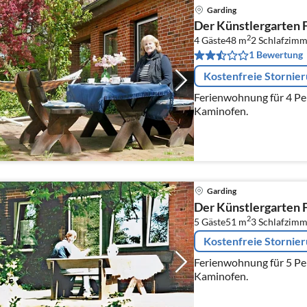
Garding
Der Künstlergarten 
2
4 Gäste
48 m
2
Schlafzimm
1 Bewertung
Kostenfreie Stornie
Ferienwohnung für 4 Per
Kaminofen.
Garding
Der Künstlergarten 
2
5 Gäste
51 m
3
Schlafzimm
Kostenfreie Stornie
Ferienwohnung für 5 Personen mit Klinkerterrasse,
Kaminofen.