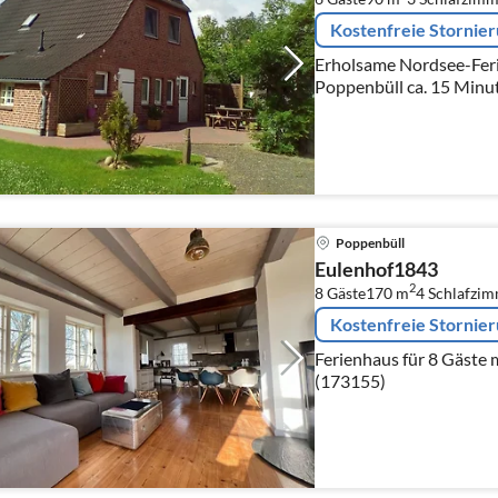
Kostenfreie Stornie
Erholsame Nordsee-Feri
Poppenbüll ca. 15 Minut
bietet Ihnen unser Feri
laden zum Verweilen ein
Poppenbüll
Eulenhof1843
2
8 Gäste
170 m
4
Schlafzi
Kostenfreie Stornie
Ferienhaus für 8 Gäste 
(173155)