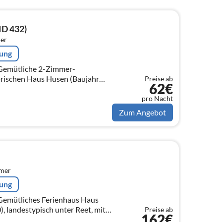
ID 432)
er
rung
rischen Haus Husen (Baujahr
Preise ab
62€
 60 m² auf 1 Ebene (EG) für bis zu
pro Nacht
Zum Angebot
mmer
rung
, landestypisch unter Reet, mit
Preise ab
162€
 (EG, OG)