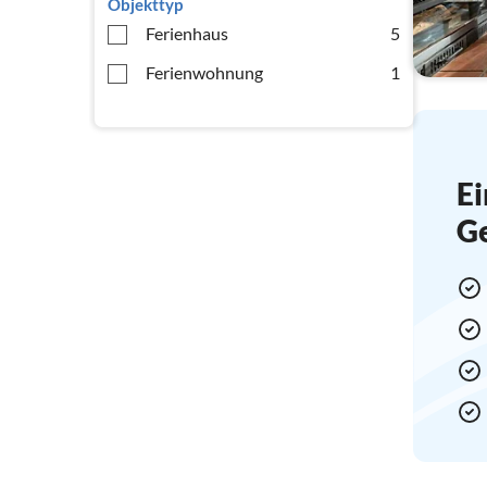
Objekttyp
Ferienhaus
5
Ferienwohnung
1
Ei
G