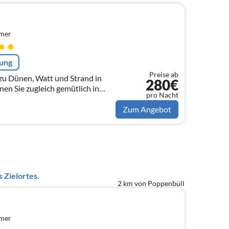
mmer
rung
Preise ab
zu Dünen, Watt und Strand in
280€
n Sie zugleich gemütlich in
pro Nacht
r ländlichen Umgebung des Ortes
Zum Angebot
 Zielortes.
2 km von Poppenbüll
mmer