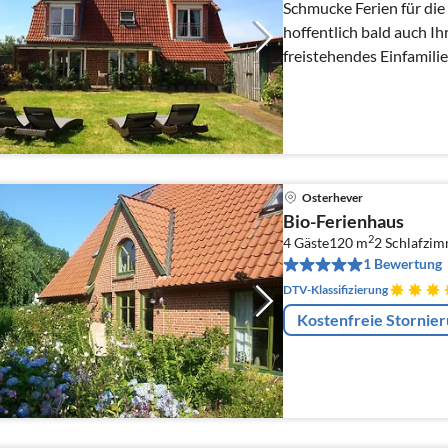
Schmucke Ferien für die
hoffentlich bald auch Ihr
freistehendes Einfamil
Weitblick direkt am Bin
Osterhever
Bio-Ferienhaus
2
4 Gäste
120 m
2
Schlafzi
1 Bewertung
DTV-Klassifizierung
Kostenfreie Stornie