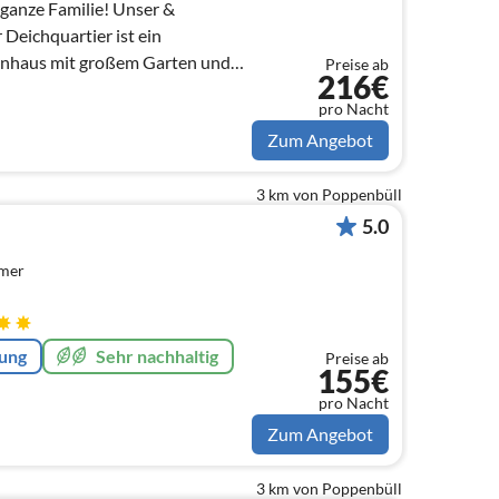
 ganze Familie! Unser &
 Deichquartier ist ein
ienhaus mit großem Garten und
Preise ab
216€
nendeich.
pro Nacht
Zum Angebot
3 km von Poppenbüll
5.0
mmer
rung
Sehr nachhaltig
Preise ab
155€
pro Nacht
Zum Angebot
3 km von Poppenbüll