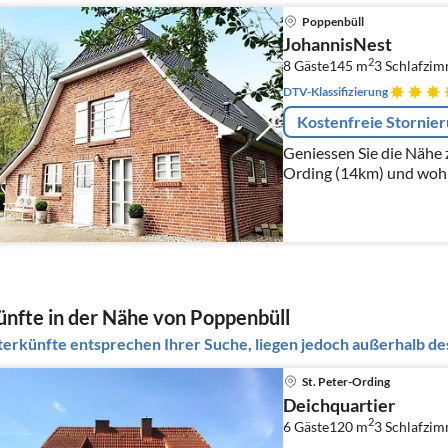
Poppenbüll
JohannisNest
2
8 Gäste
145 m
3
Schlafzi
DTV-Klassifizierung
Kostenfreie Stornie
Geniessen Sie die Nähe 
Ording (14km) und wohne
Ihrem Ferienhaus in de
Poppenbüll.
nfte in der Nähe von Poppenbüll
erkünfte entsprechen Ihrer Suche, liegen jedoch außerhalb des
St. Peter-Ording
Deichquartier
2
6 Gäste
120 m
3
Schlafzi