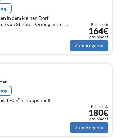
rung
en in dem kleinen Dorf
en von St.Peter-Ording entfernt
Preise ab
164€
enhaus.Helle freundliche Räume
.
pro Nacht
Zum Angebot
mmer
rung
mit 170m² in Poppenbüll
Preise ab
180€
pro Nacht
Zum Angebot