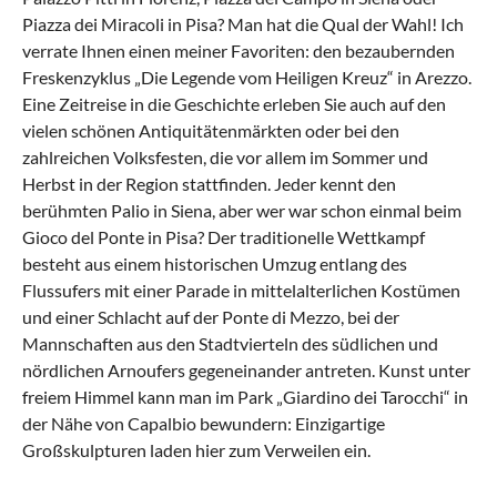
Piazza dei Miracoli in Pisa? Man hat die Qual der Wahl! Ich
verrate Ihnen einen meiner Favoriten: den bezaubernden
Freskenzyklus „Die Legende vom Heiligen Kreuz“ in Arezzo.
Eine Zeitreise in die Geschichte erleben Sie auch auf den
vielen schönen Antiquitätenmärkten oder bei den
zahlreichen Volksfesten, die vor allem im Sommer und
Herbst in der Region stattfinden. Jeder kennt den
berühmten Palio in Siena, aber wer war schon einmal beim
Gioco del Ponte in Pisa? Der traditionelle Wettkampf
besteht aus einem historischen Umzug entlang des
Flussufers mit einer Parade in mittelalterlichen Kostümen
und einer Schlacht auf der Ponte di Mezzo, bei der
Mannschaften aus den Stadtvierteln des südlichen und
nördlichen Arnoufers gegeneinander antreten. Kunst unter
freiem Himmel kann man im Park „Giardino dei Tarocchi“ in
der Nähe von Capalbio bewundern: Einzigartige
Großskulpturen laden hier zum Verweilen ein.
Gastronomie & Kulinarisches
Familienurlaub mit Kind