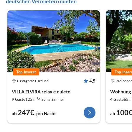
deutschen Vermietern mieten
Top-Inserat
Top-Inser
4,5
Castagneto Carducci
Radicondo
VILLA ELVIRA relax e quiete
Wohnung L
2
9 Gäste
125 m
4
Schlafzimmer
4 Gäste
65 
247€
100
ab
pro Nacht
ab