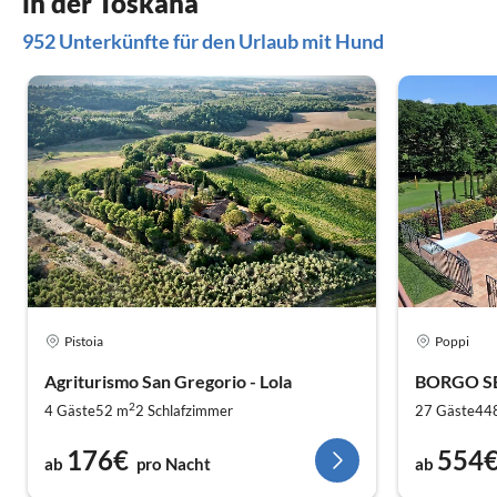
in der Toskana
952 Unterkünfte für den Urlaub mit Hund
Pistoia
Poppi
Agriturismo San Gregorio - Lola
BORGO S
2
4 Gäste
52 m
2
Schlafzimmer
27 Gäste
44
176€
554
ab
pro Nacht
ab