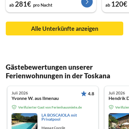
281€
120€
ab
pro Nacht
ab
Alle Unterkünfte anzeigen
Gästebewertungen unserer
Ferienwohnungen in der Toskana
Juli 2026
Juli 2026
4.8
Yvonne W. aus Ilmenau
Hendrik D
Verifizierter Gast von Ferienhausmiete.de
Verifizi
LA BOSCAIOLA mit
Privatpool
Massa e Cozzile