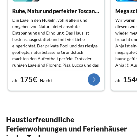
Ruhe, Natur und perfekter Toscana-Urlaub
Mega sch
Die Lage in den Hügeln, völlig allein und
Wir waren j
umgeben von Natur, bietet absolute
diesem wun
Entspannung und Erholung. Das Haus ist
wieder meg
bestens ausgestattet und mit viel Liebe
braucht un
eingerichtet. Der private Pool und das riesige
Anja ist ei
gepflegte, naturbelassene Grundstück
mega gute G
machten den Aufenthalt perfekt. Trotz der
hause gefüh
ruhigen Lage sind Florenz, Pisa, Lucca und das
Anja !!! Au
Meer sowie viele kleinere sehenswerte Orte
kann mann 
175€
154
gut erreichbar, so dass sich Erholung und
viel Touri
ab
Nacht
ab
Ausflüge ideal verbinden ließen.
schön ! Dan
Der Vermieter ist sehr, sehr freundlich.
Insgesamt war es für uns ein rundum
gelungener Urlaub.
Haustierfreundliche
Ferienwohnungen und Ferienhäuser