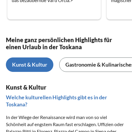
das bezaubernde Val d‘Orcia.>
magischer
Meine ganz persönlichen Highlights für
einen Urlaub in der Toskana
Kunst & Kultur
Gastronomie & Kulinarische
Kunst & Kultur
Welche kulturellen Highlights gibt es in der
Toskana?
In der Wiege der Renaissance wird man von so viel
Schönheit auf engstem Raum fast erschlagen. Uffizien oder
Palazzo Pitti in Florenz, Piazza del Campo in Siena oder