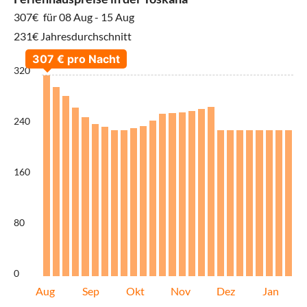
307€
für 08 Aug - 15 Aug
231€ Jahresdurchschnitt
320
240
160
80
0
Aug
Sep
Okt
Nov
Dez
Jan