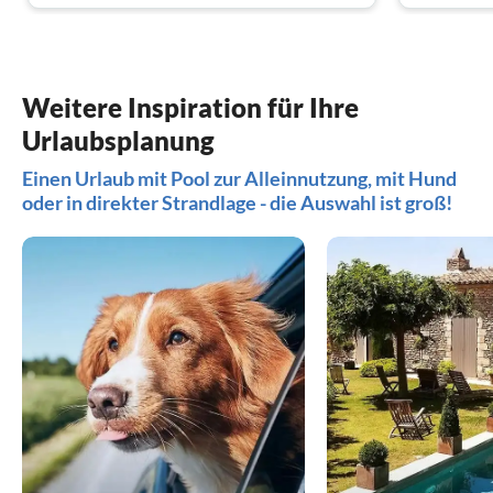
fiorentina. Und nach dem deftigen Mahl tunkt man ein paar
Heiligtums ein überwältigendes Panorama. Apropos
Cantuccini in ein Glas Vin Santo. Mögen Sie Fisch? Dann
Viareggio: Der berühmte Badeort ist eine Hochburg des
probieren Sie in Livorno die köstliche Fischspezialität
italienischen Karnevals!
Caciucco.
Weitere Inspiration für Ihre
Urlaubsplanung
Einen Urlaub mit Pool zur Alleinnutzung, mit Hund
oder in direkter Strandlage - die Auswahl ist groß!