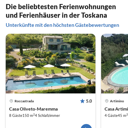
Die beliebtesten Ferienwohnungen
und Ferienhäuser in der Toskana
Unterkünfte mit den höchsten Gästebewertungen
5.0
Roccastrada
Artimino
Casa Oliveto-Maremma
Casa Artimi
2
2
8 Gäste
150 m
4
Schlafzimmer
4 Gäste
45 m