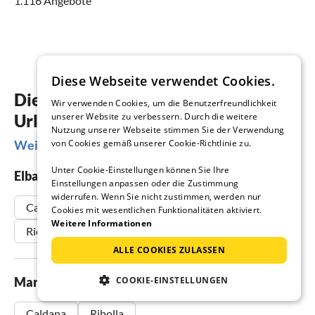
1.116 Angebote
Diese Webseite verwendet Cookies.
Diese Orte in der Toskana gefallen
Wir verwenden Cookies, um die Benutzerfreundlichkeit
Urlaubern besonders
unserer Website zu verbessern. Durch die weitere
Nutzung unserer Webseite stimmen Sie der Verwendung
Weitere Regionen in der Toskana entdecken
von Cookies gemäß unserer Cookie-Richtlinie zu.
Unter Cookie-Einstellungen können Sie Ihre
Elba
Einstellungen anpassen oder die Zustimmung
widerrufen. Wenn Sie nicht zustimmen, werden nur
Capoliveri
Porto Azzurro
Sant Andrea
Cookies mit wesentlichen Funktionalitäten aktiviert.
Weitere Informationen
Rio nell Elba
ALLE COOKIES ZULASSEN
Maremma
COOKIE-EINSTELLUNGEN
Caldana
Ribolla