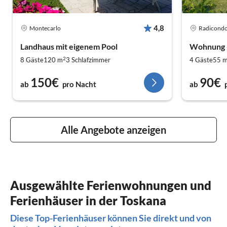
4,8
Montecarlo
Radicondo
Landhaus mit eigenem Pool
Wohnung 
2
8 Gäste
120 m
3
Schlafzimmer
4 Gäste
55 
150€
90€
ab
pro Nacht
ab
Alle Angebote anzeigen
Ausgewählte Ferienwohnungen und
Ferienhäuser in der Toskana
Diese Top-Ferienhäuser können Sie direkt und von