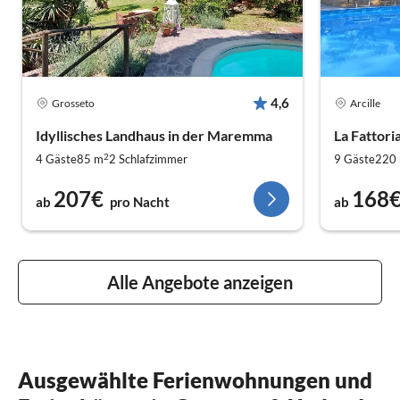
4,6
Grosseto
Arcille
Idyllisches Landhaus in der Maremma
La Fattori
2
4 Gäste
85 m
2
Schlafzimmer
9 Gäste
220
207€
168
ab
pro Nacht
ab
Alle Angebote anzeigen
Ausgewählte Ferienwohnungen und