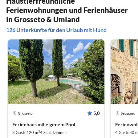
Haustierfreundliche
Viele wunde
Ferienwohnungen und Ferienhäuser
più belli d’
Allerdings
in Grosseto & Umland
oftmals auf
126 Unterkünfte für den Urlaub mit Hund
wunderschö
das wert.
Fazit:Es wi
Unterkunft 
5,0
Grosseto
Seggiano
Ferienhaus mit eigenem Pool
Ferienwoh
2
8 Gäste
120 m
4
Schlafzimmer
4 Gäste
80 