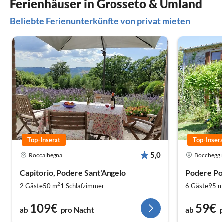
Ferienhäuser in Grosseto & Umland
Beliebte Ferienunterkünfte von privat mieten
Top-Inserat
Top-Inser
5,0
Roccalbegna
Boccheggi
Capitorio, Podere Sant'Angelo
Podere Po
2
2 Gäste
50 m
1
Schlafzimmer
6 Gäste
95 
109€
59€
ab
pro Nacht
ab