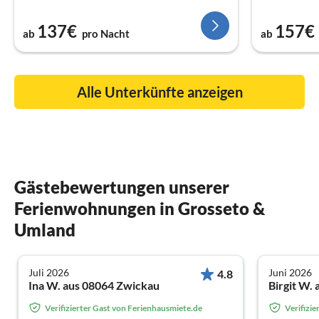
137€
157€
ab
pro Nacht
ab
Alle Unterkünfte anzeigen
Gästebewertungen unserer
Ferienwohnungen in Grosseto &
Umland
Juli 2026
Juni 2026
4.8
Ina W. aus 08064 Zwickau
Birgit W.
Verifizierter Gast von Ferienhausmiete.de
Verifizi