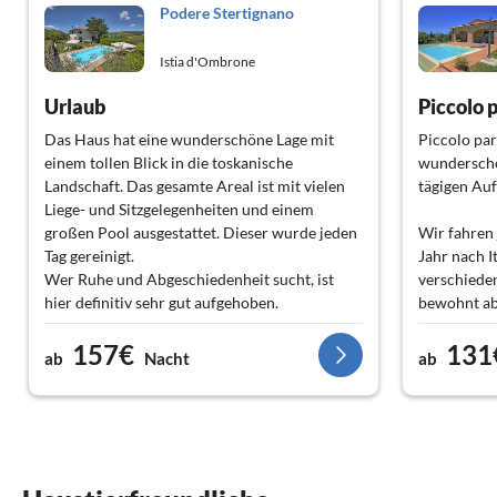
Podere Stertignano
Istia d'Ombrone
Urlaub
Piccolo 
Das Haus hat eine wunderschöne Lage mit
Piccolo par
einem tollen Blick in die toskanische
wunderschö
Landschaft. Das gesamte Areal ist mit vielen
tägigen Auf
Liege- und Sitzgelegenheiten und einem
großen Pool ausgestattet. Dieser wurde jeden
Wir fahren 
Tag gereinigt.
Jahr nach I
Wer Ruhe und Abgeschiedenheit sucht, ist
verschiede
hier definitiv sehr gut aufgehoben.
bewohnt ab
Wir möchten uns auf diesem Weg nochmal
getoppt.
157€
131
herzlichst bei Frau Schuler bedanken, die uns
Ein tolles 
ab
Nacht
ab
bei einem medizinischen Notfall sofort zur
einem wund
Seite stand. Sie orderte einen Rettungswagen
Maremma.
und sorgte dafür, dass wir für zwei weitere
Sehr nette 
Übernachtungen eine neue Unterkunft
sind. Unse
beziehen konnten. Danke für Alles.
riesigen A
Harald und Ina W. , Bernd und Sabine B.
kann dort r