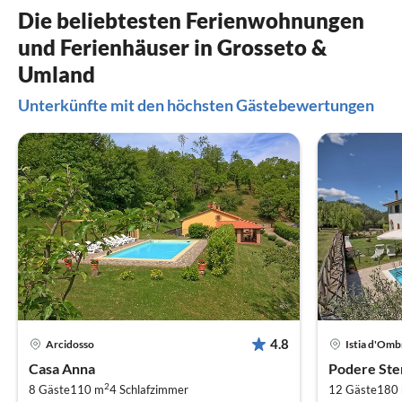
Die beliebtesten Ferienwohnungen
und Ferienhäuser in Grosseto &
Umland
Unterkünfte mit den höchsten Gästebewertungen
4.8
Arcidosso
Istia d'Om
Casa Anna
Podere Ste
2
8 Gäste
110 m
4
Schlafzimmer
12 Gäste
180