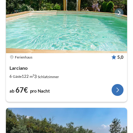
5,0
Ferienhaus
Larciano
2
3
6
122
Gäste
m
Schlafzimmer
67€
ab
pro Nacht