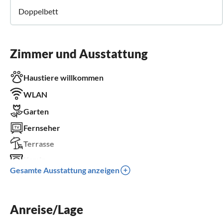
Doppelbett
Zimmer und Ausstattung
Haustiere willkommen
WLAN
Garten
Fernseher
Terrasse
Kamin
Gesamte Ausstattung anzeigen
Balkon
Parkplatz
Anreise/Lage
Grill