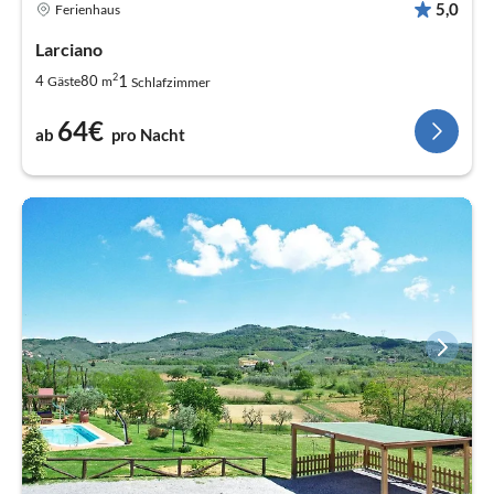
5,0
Ferienhaus
Larciano
2
1
4
80
Gäste
m
Schlafzimmer
64€
ab
pro Nacht