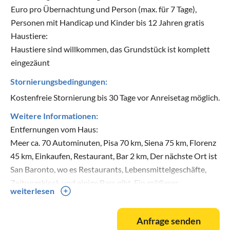
Euro pro Übernachtung und Person (max. für 7 Tage),
Personen mit Handicap und Kinder bis 12 Jahren gratis
Haustiere:
Haustiere sind willkommen, das Grundstück ist komplett
eingezäunt
Stornierungsbedingungen:
Kostenfreie Stornierung bis 30 Tage vor Anreisetag möglich.
Weitere Informationen:
Entfernungen vom Haus:
Meer ca. 70 Autominuten, Pisa 70 km, Siena 75 km, Florenz
45 km, Einkaufen, Restaurant, Bar 2 km, Der nächste Ort ist
San Baronto, wo es Restaurants, Lebensmittelgeschäfte,
Zeitungskiosk und einige Bars gibt. Ein größerer
weiterlesen
Supermarkt befindet sich in Lamporecchio, ca. 3 km
entfernt. In Vinci, ca. 8 km entfernt gibt es weitere
Anfrage senden
Restaurants und Museen.