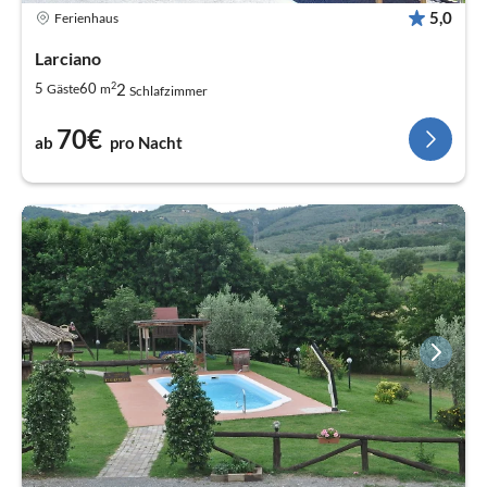
5,0
Ferienhaus
Larciano
2
2
5
60
Gäste
m
Schlafzimmer
70€
ab
pro Nacht