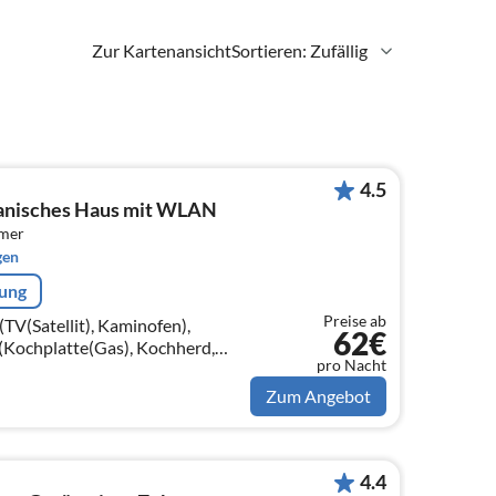
Zur Kartenansicht
Sortieren: Zufällig
4.5
anisches Haus mit WLAN
mmer
gen
rung
Preise ab
V(Satellit), Kaminofen),
62€
Kochplatte(Gas), Kochherd,
pro Nacht
, Kühl-/Gefrierkombination,
 der 1.
Zum Angebot
4.4