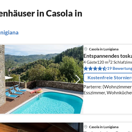
nhäuser in Casola in
unigiana
Casola in Lunigiana
Entspannendes tosk
2
4 Gäste
120 m
2
Schlafzi
19 Bewertun
Kostenfreie Stornie
Parterre: (Wohnzimmer(T
Esszimmer, Wohnküche(
Backofen, Spülmaschine
Waschmaschine)) In
Casola in Lunigiana