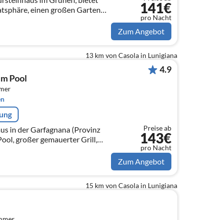
141€
atsphäre, einen großen Garten
pro Nacht
Außenküche, Grill sowie einen
N
Zum Angebot
13 km von Casola in Lunigiana
4.9
em Pool
mmer
en
rung
Preise ab
us in der Garfagnana (Provinz
143€
Pool, großer gemauerter Grill,
pro Nacht
I, Sat-TV, DVD-Spieler,
Zum Angebot
15 km von Casola in Lunigiana
immer