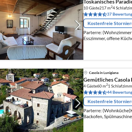
Toskanisches Paradi
2
10 Gäste
217 m
4
Schlafz
37 Bewertun
Kostenfreie Stornie
Parterre: (Wohnzimmer(T
Esszimmer, offene Küche
Kochplatten, Gas)
Casola in Lunigiana
Gemütliches Casola
2
4 Gäste
60 m
1
Schlafzimm
44 Bewertun
Kostenfreie Stornie
Parterre: (Wohnküche(K
Backofen, Spülmaschine
Wohn-/Schlafzimmer(Do