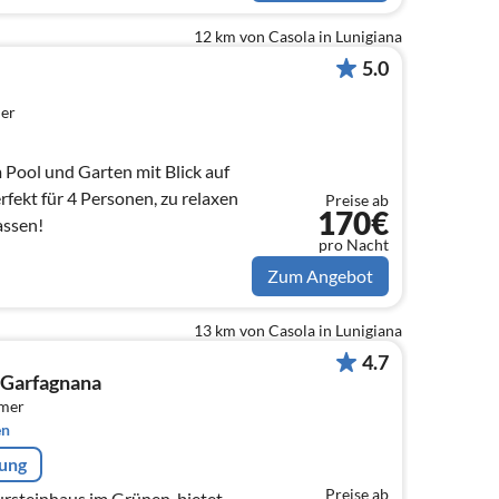
12 km von Casola in Lunigiana
5.0
er
 Pool und Garten mit Blick auf
erfekt für 4 Personen, zu relaxen
Preise ab
170€
assen!
pro Nacht
Zum Angebot
13 km von Casola in Lunigiana
4.7
 Garfagnana
mmer
en
rung
Preise ab
rsteinhaus im Grünen, bietet