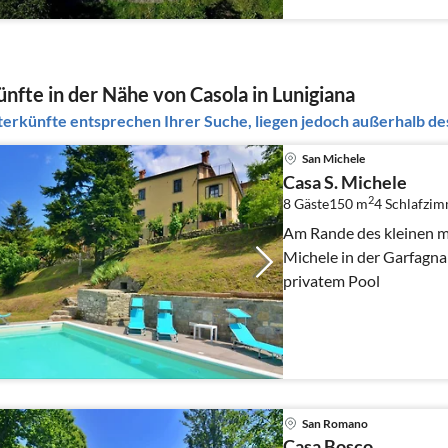
nfte in der Nähe von Casola in Lunigiana
erkünfte entsprechen Ihrer Suche, liegen jedoch außerhalb des
San Michele
Casa S. Michele
2
8 Gäste
150 m
4
Schlafzi
Am Rande des kleinen mi
Michele in der Garfagnan
privatem Pool
San Romano
Casa Bosco