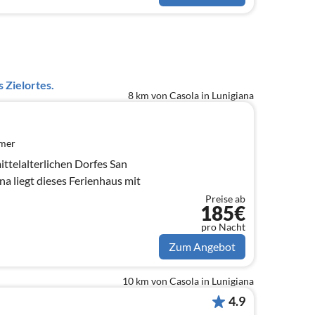
 Zielortes.
8 km von Casola in Lunigiana
mmer
ttelalterlichen Dorfes San
a liegt dieses Ferienhaus mit
Preise ab
185€
pro Nacht
Zum Angebot
10 km von Casola in Lunigiana
4.9