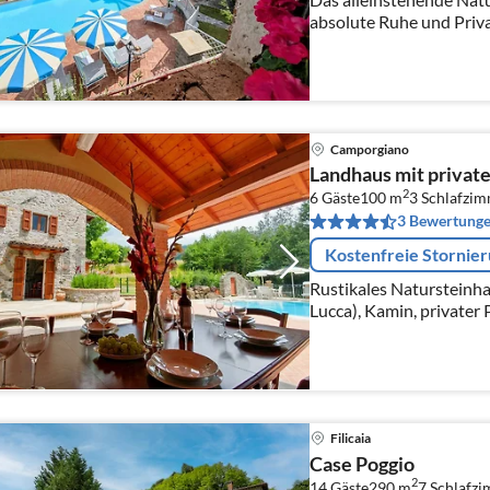
absolute Ruhe und Priv
mit Pool und Schaukel, 
Pizzaofen, Sat-TV, WLA
Camporgiano
Landhaus mit privat
2
6 Gäste
100 m
3
Schlafzi
3 Bewertung
Kostenfreie Stornie
Rustikales Natursteinha
Lucca), Kamin, privater 
Pizzaofen, Schaukel, WIF
überdachte Parkplätze
Filicaia
Case Poggio
2
14 Gäste
290 m
7
Schlafz