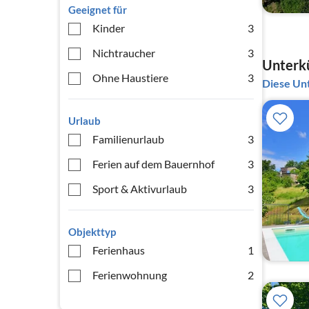
Geeignet für
Kinder
3
Nichtraucher
3
Unterkü
Ohne Haustiere
3
Diese Unt
Urlaub
Familienurlaub
3
Ferien auf dem Bauernhof
3
Sport & Aktivurlaub
3
Objekttyp
Ferienhaus
1
Ferienwohnung
2