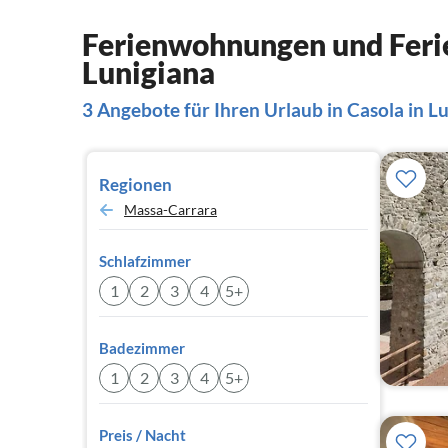
Ferienwohnungen und Ferie
Lunigiana
3 Angebote für Ihren Urlaub in Casola in L
Regionen
Massa-Carrara
Schlafzimmer
1
2
3
4
5+
Badezimmer
1
2
3
4
5+
Preis / Nacht