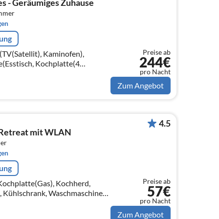
es - Geräumiges Zuhause
immer
gen
rung
Preise ab
V(Satellit), Kaminofen),
244€
(Esstisch, Kochplatte(4
pro Nacht
Zum Angebot
4.5
 Retreat mit WLAN
er
gen
rung
Preise ab
ochplatte(Gas), Kochherd,
57€
, Kühlschrank, Waschmaschine),
pro Nacht
ppelschlafcouch(145 x 190 cm))
Zum Angebot