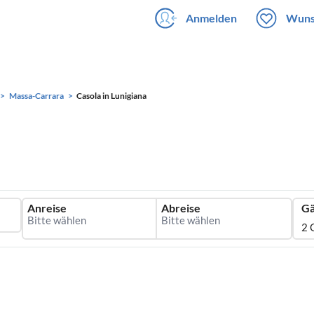
Anmelden
Wuns
Massa-Carrara
Casola in Lunigiana
Anreise
Abreise
Gä
2 