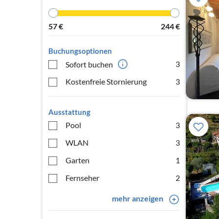
57
€
244
€
Buchungsoptionen
3
Sofort buchen
Kostenfreie Stornierung
3
Ausstattung
Pool
3
WLAN
3
Garten
1
Fernseher
2
mehr anzeigen