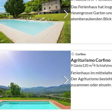
Das Ferienhaus hat in
riesengrosse Garten und
atemberaubenden Blick 
Corfino
Agriturismo Corfino
2
9 Gäste
120 m
4
Schlafzi
Ferienhaus im mittelalterl
Der Agriturismo besteht
zusammen oder einzeln 