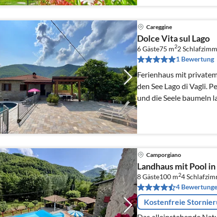
Careggine
Dolce Vita sul Lago
2
6 Gäste
75 m
2
Schlafzimm
1 Bewertung
Ferienhaus mit privatem
den See Lago di Vagli. P
und die Seele baumeln l
Camporgiano
Landhaus mit Pool in
2
8 Gäste
100 m
4
Schlafzi
4 Bewertung
Kostenfreie Stornie
Das alleinstehende Natu