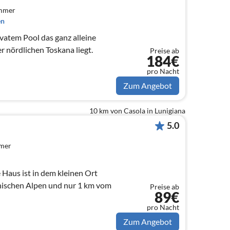
immer
en
ivatem Pool das ganz alleine
er nördlichen Toskana liegt.
Preise ab
184€
pro Nacht
Zum Angebot
10 km von Casola in Lunigiana
5.0
mmer
 Haus ist in dem kleinen Ort
anischen Alpen und nur 1 km vom
Preise ab
89€
pro Nacht
Zum Angebot