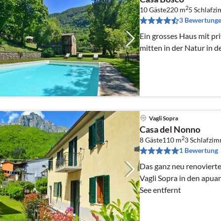
2
10 Gäste
220 m
5
Schlafz
3 Bewertung
Ein grosses Haus mit pr
mitten in der Natur in d
Vagli Sopra
Casa del Nonno
2
8 Gäste
110 m
3
Schlafzi
1 Bewertung
Das ganz neu renovierte
Vagli Sopra in den apu
See entfernt