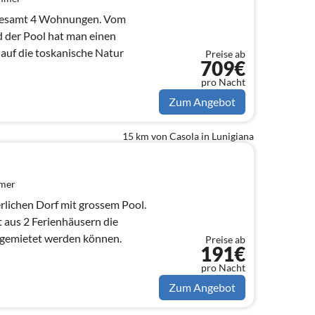
sgesamt 4 Wohnungen. Vom
 der Pool hat man einen
auf die toskanische Natur
Preise ab
709€
pro Nacht
Zum Angebot
15 km von Casola in Lunigiana
mmer
ichen Dorf mit grossem Pool.
 aus 2 Ferienhäusern die
gemietet werden können.
Preise ab
191€
pro Nacht
Zum Angebot