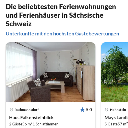
Die beliebtesten Ferienwohnungen
und Ferienhäuser in Sächsische
Schweiz
Unterkünfte mit den höchsten Gästebewertungen
5.0
Rathmannsdorf
Hohnstein
Haus Falkensteinblick
Mays Landi
2
2
2 Gäste
56 m
1
Schlafzimmer
5 Gäste
57 m