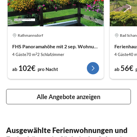
Rathmannsdorf
Bad Schan
FHS Panoramahöhe mit 2 sep. Wohnung
Ferienhau
2
4 Gäste
70 m
2
Schlafzimmer
4 Gäste
40 
102€
56€
ab
pro Nacht
ab
Alle Angebote anzeigen
Ausgewählte Ferienwohnungen und