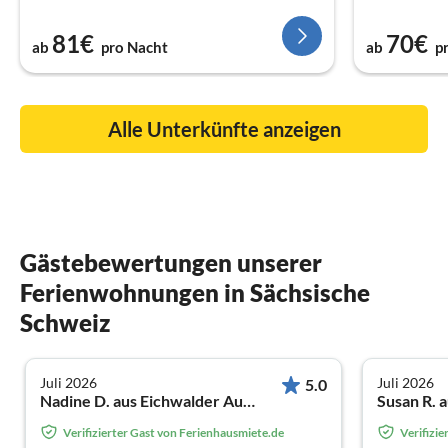
81€
70€
ab
pro Nacht
ab
p
Alle Unterkünfte anzeigen
Gästebewertungen unserer
Ferienwohnungen in Sächsische
Schweiz
Juli 2026
Juli 2026
5.0
Nadine D. aus Eichwalder Ausbau 11d
Susan R. 
Verifizierter Gast von Ferienhausmiete.de
Verifizi