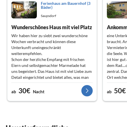
Ferienhaus am Bauernhof (3
Bäder)
Saupsdorf
Wunderschönes Haus mit viel Platz
Ankomme
Wir haben hier zu siebt zwei wunderschöne
eine Unterk
Wochen verbracht und können diese
braucht. An
Unterkunft uneingeschränkt
Vermieterin
weiterempfehlen.
die Seele. 
Schon der herzliche Empfang mit frischen
ist hier gu
Eiern und selbstgemachter Marmelade hat
dem Rad....o
uns begeistert. Das Haus ist mit viel Liebe zum
zentral. Da
Detail eingerichtet und bietet alles, was man
Ort welcher
für einen entspannten Urlaub braucht. Die
sehen uns h
30€
50€
große Küche, die gemütliche Leseecke, die
ab
Nacht
ab
drei modernen Bäder und die schöne
Grillecke haben unseren Aufenthalt perfekt
gemacht.
Besonders beeindruckt hat uns die
hervorragende Ausstattung. Es war wirklich
an alles gedacht, von Handseife,