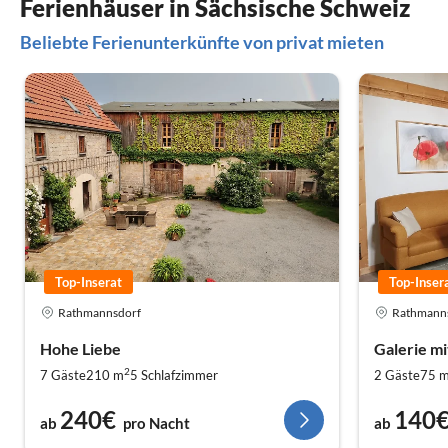
Ferienhäuser in Sächsische Schweiz
Beliebte Ferienunterkünfte von privat mieten
Top-Inserat
Top-Inser
Rathmannsdorf
Rathmann
Hohe Liebe
Galerie mi
2
7 Gäste
210 m
5
Schlafzimmer
2 Gäste
75 
240€
140
ab
pro Nacht
ab