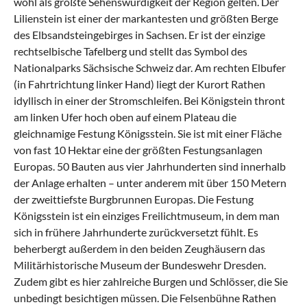
wohl als größte Sehenswürdigkeit der Region gelten. Der
Lilienstein ist einer der markantesten und größten Berge
des Elbsandsteingebirges in Sachsen. Er ist der einzige
rechtselbische Tafelberg und stellt das Symbol des
Nationalparks Sächsische Schweiz dar. Am rechten Elbufer
(in Fahrtrichtung linker Hand) liegt der Kurort Rathen
idyllisch in einer der Stromschleifen. Bei
Königstein
thront
am linken Ufer hoch oben auf einem Plateau die
gleichnamige Festung Königsstein. Sie ist mit einer Fläche
von fast 10 Hektar eine der größten Festungsanlagen
Europas. 50 Bauten aus vier Jahrhunderten sind innerhalb
der Anlage erhalten – unter anderem mit über 150 Metern
der zweittiefste Burgbrunnen Europas. Die Festung
Königsstein ist ein einziges Freilichtmuseum, in dem man
sich in frühere Jahrhunderte zurückversetzt fühlt. Es
beherbergt außerdem in den beiden Zeughäusern das
Militärhistorische Museum der Bundeswehr Dresden.
Zudem gibt es hier zahlreiche Burgen und Schlösser, die Sie
unbedingt besichtigen müssen. Die Felsenbühne Rathen