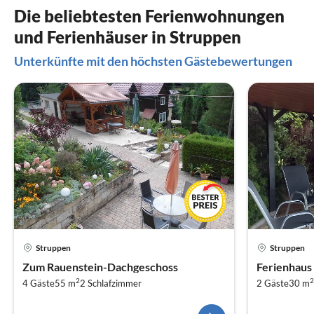
Die beliebtesten Ferienwohnungen
und Ferienhäuser in Struppen
Unterkünfte mit den höchsten Gästebewertungen
Struppen
Struppen
Zum Rauenstein-Dachgeschoss
Ferienhaus
2
2
4 Gäste
55 m
2
Schlafzimmer
2 Gäste
30 m