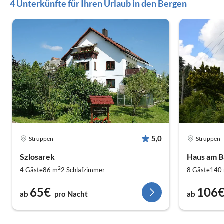
4 Unterkünfte für Ihren Urlaub in den Bergen
5,0
Struppen
Struppen
Szlosarek
Haus am B
2
4 Gäste
86 m
2
Schlafzimmer
8 Gäste
140
65€
106
ab
pro Nacht
ab