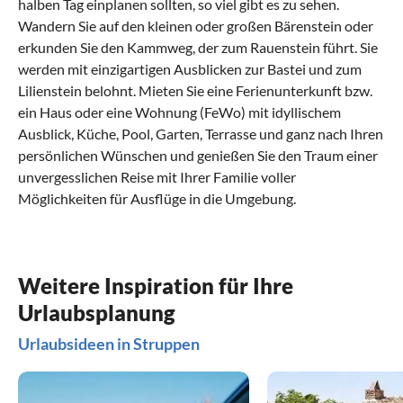
halben Tag einplanen sollten, so viel gibt es zu sehen.
Wandern Sie auf den kleinen oder großen Bärenstein oder
erkunden Sie den Kammweg, der zum Rauenstein führt. Sie
werden mit einzigartigen Ausblicken zur Bastei und zum
Lilienstein belohnt. Mieten Sie eine Ferienunterkunft bzw.
ein Haus oder eine Wohnung (FeWo) mit idyllischem
Ausblick, Küche, Pool, Garten, Terrasse und ganz nach Ihren
persönlichen Wünschen und genießen Sie den Traum einer
unvergesslichen Reise mit Ihrer Familie voller
Möglichkeiten für Ausflüge in die Umgebung.
Was hat die regionale Küche von Struppen
Was sind beliebte Anreisewege nach
zu bieten?
Struppen?
Das Elbsandsteingebirge kulinarisch entdecken
Das gemütliche Dorf inmitten der Sächsischen
Weitere Inspiration für Ihre
Schweiz
Urlaubsplanung
Die Küche der Sächsischen Schweiz ist lecker und macht
satt. Das kühle Klima hat eine bodenständige und deftige
Das kleine Dorf Struppen liegt etwa 25 Kilometer von
Urlaubsideen in Struppen
Regionalküche mit ein paar Besonderheiten
Dresden
entfernt im Herzen der Sächsischen Schweiz
hervorgebracht. Einige Spezialitäten kommen aus dem
zwischen den Städten Wehlen, Rathen und
Königstein
. Sie
Erzgebirge
erreichen Ihre Ferienwohnung oder Ihr Ferienhaus in
, dem Raum Dresden, wie der Dresdener