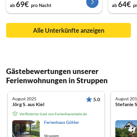
69€
64€
ab
pro Nacht
ab
p
Alle Unterkünfte anzeigen
Gästebewertungen unserer
Ferienwohnungen in Struppen
August 2025
August 20
5.0
Jörg S. aus Kiel
Stefanie S
Verifizierter Gast von Ferienhausmiete.de
Ferienhaus Göhler
Struppen