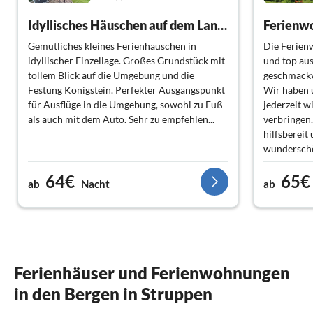
Idyllisches Häuschen auf dem Lande
Ferienw
Gemütliches kleines Ferienhäuschen in
Die Ferien
idyllischer Einzellage. Großes Grundstück mit
und top aus
tollem Blick auf die Umgebung und die
geschmackv
Festung Königstein. Perfekter Ausgangspunkt
Wir haben 
für Ausflüge in die Umgebung, sowohl zu Fuß
jederzeit w
als auch mit dem Auto. Sehr zu empfehlen...
verbringen.
hilfsbereit
wunderschö
64€
65€
ab
Nacht
ab
Ferienhäuser und Ferienwohnungen
in den Bergen in Struppen