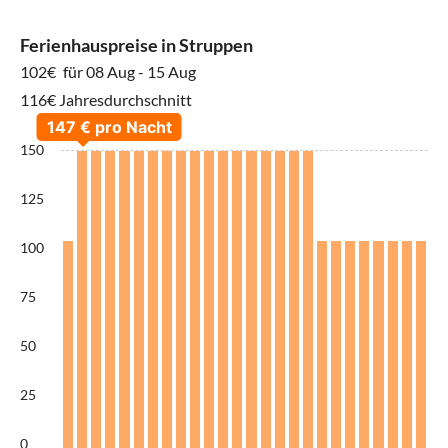
Ferienhauspreise in Struppen
102€
für 08 Aug - 15 Aug
116€ Jahresdurchschnitt
150
125
100
75
50
25
0