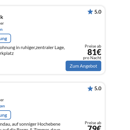
5.0
ck
er
en
rung
Preise ab
ohnung in ruhiger,zentraler Lage,
81€
rkplatz
pro Nacht
Zum Angebot
5.0
er
gen
rung
Preise ab
andau, auf sonniger Hochebene
79€
k auf die Berge. 5 Zimmer, davon