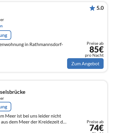
5.0
er
en
rung
Preise ab
rienwohnung in Rathmannsdorf-
85€
pro Nacht
Zum Angebot
selsbrücke
er
rung
 aus dem Meer der Kreidezeit die
Preise ab
74€
des Elbsandsteingebirges.