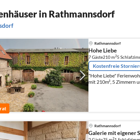
enhäuser in Rathmannsdorf
sdorf
Rathmannsdorf
Hohe Liebe
2
7 Gäste
210 m
5
Schlafzi
Kostenfreie Stornie
"Hohe Liebe" Ferienwoh
mit 210m², 5 Zimmern un
rat
Rathmannsdorf
Galerie mit eigener 
2
2 Gäste
75 m
1
Schlafzimm