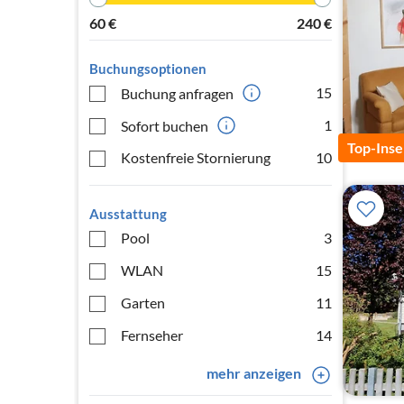
60
€
240
€
Buchungsoptionen
15
Buchung anfragen
1
Sofort buchen
Top-Inse
Kostenfreie Stornierung
10
Ausstattung
Pool
3
WLAN
15
Garten
11
Fernseher
14
mehr anzeigen