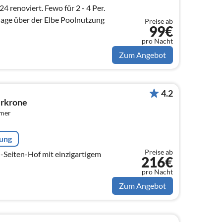
Fewo für 2 - 4 Per.
lage über der Elbe Poolnutzung
Preise ab
99€
pro Nacht
Zum Angebot
4.2
erkrone
mmer
rung
Preise ab
216€
pro Nacht
Zum Angebot