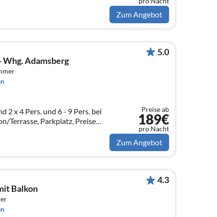
pro Nacht
Zum Angebot
5.0
 - Whg. Adamsberg
immer
en
Preise ab
2 x 4 Pers. und 6 - 9 Pers. bei
189€
n/Terrasse, Parkplatz, Preise
pro Nacht
erschiedliche Wohnungen
Zum Angebot
4.3
it Balkon
er
en