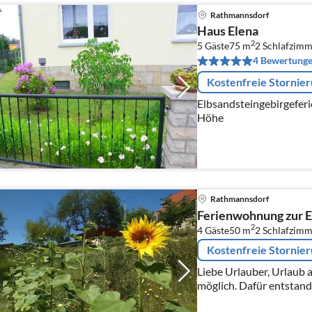
Rathmannsdorf
Haus Elena
2
5 Gäste
75 m
2
Schlafzimm
4 Bewertung
Kostenfreie Stornie
Elbsandsteingebirgefe
Höhe
Rathmannsdorf
Ferienwohnung zur E
2
4 Gäste
50 m
2
Schlafzimm
Kostenfreie Stornie
Liebe Urlauber, Urlaub am Meer ist bei uns leider nicht
möglich. Dafür entstand
romantische Landschaft 