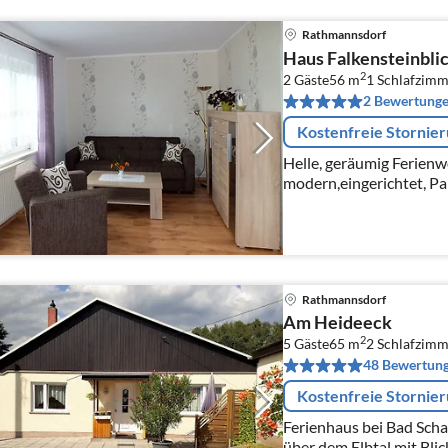
Rathmannsdorf
Haus Falkensteinbli
2
2 Gäste
56 m
1
Schlafzimm
2 Bewertung
Kostenfreie Stornie
Helle, geräumig Ferienw
modern,eingerichtet, Pa
Rathmannsdorf
Am Heideeck
2
5 Gäste
65 m
2
Schlafzimm
48 Bewertun
Kostenfreie Stornie
Ferienhaus bei Bad Sch
über dem Elbtal mit Blic