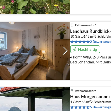
Rathmannsdorf
Landhaus Rundblick
2
10 Gäste
148 m
5
Schlafz
2 Bewertung
Nachhaltig
4 komf. Whg. 2-3 Pers und 
Bad Schandau. Mit Balko
bitte anfragen, da unt
Rathmannsdorf
Haus Morgensonne m
2
4 Gäste
68 m
2
Schlafzimm
5 Bewertung