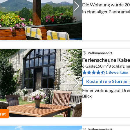
Die Wohnung wurde 2024 renoviert. 
in einmaliger Panorama
Rathmannsdorf
Ferienscheune Kais
2
6 Gäste
150 m
3
Schlafzi
1 Bewertung
Kostenfreie Stornie
Ferienwohnung auf Drei-Seiten-Hof mit einzigartigem
Blick
rat
Rathmannsdorf