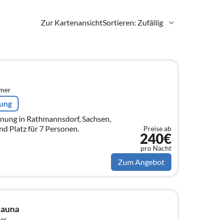
Zur Kartenansicht
Sortieren: Zufällig
mmer
rung
nung in Rathmannsdorf, Sachsen,
d Platz für 7 Personen.
Preise ab
240€
pro Nacht
Zum Angebot
Sauna
er