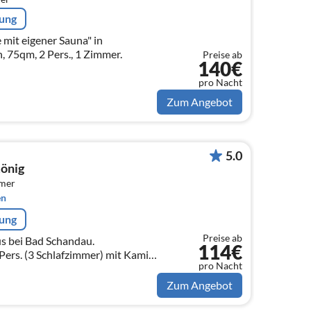
rung
mit eigener Sauna" in
 75qm, 2 Pers., 1 Zimmer.
Preise ab
140€
pro Nacht
Zum Angebot
5.0
König
mmer
en
rung
Preise ab
s bei Bad Schandau.
114€
Pers. (3 Schlafzimmer) mit Kamin,
pro Nacht
 Garten
Zum Angebot