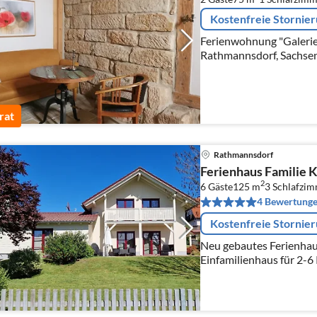
Kostenfreie Stornie
Ferienwohnung "Galerie 
Rathmannsdorf, Sachsen,
rat
Rathmannsdorf
Ferienhaus Familie 
2
6 Gäste
125 m
3
Schlafzi
4 Bewertung
Kostenfreie Stornie
Neu gebautes Ferienhau
Einfamilienhaus für 2-6 
Terasse, Balkon, großer