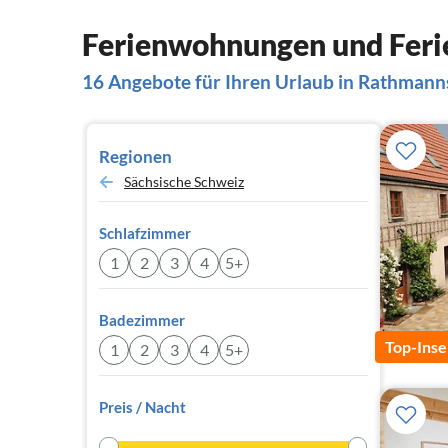
Ferienwohnungen und Feri
16 Angebote für Ihren Urlaub in Rathmann
Regionen
Sächsische Schweiz
Schlafzimmer
1
2
3
4
5+
Badezimmer
Top-Inse
1
2
3
4
5+
Preis / Nacht