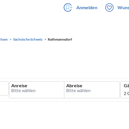
Anmelden
Wuns
chsen
Sächsische Schweiz
Rathmannsdorf
Anreise
Abreise
Gä
2 