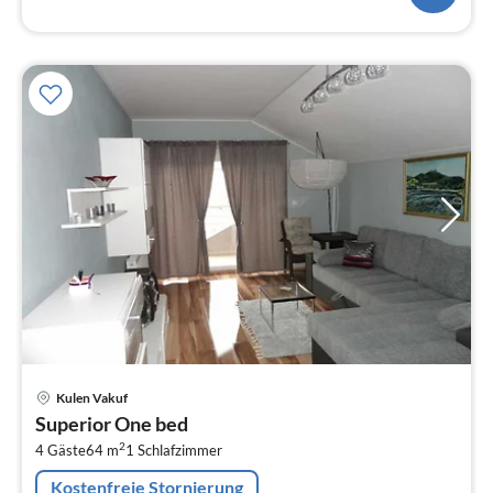
Pre
Kulen Vakuf
ab
Superior One bed
1
2
4 Gäste
64 m
1
Schlafzimmer
pr
Na
Kostenfreie Stornierung