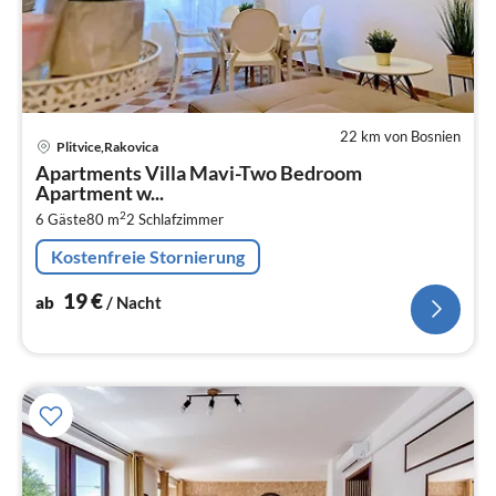
22 km von Bosnien
Pre
Plitvice,Rakovica
ab
Apartments Villa Mavi-Two Bedroom
1
Apartment w...
pr
2
6 Gäste
80 m
2
Schlafzimmer
Na
Kostenfreie Stornierung
19
€
ab
/ Nacht