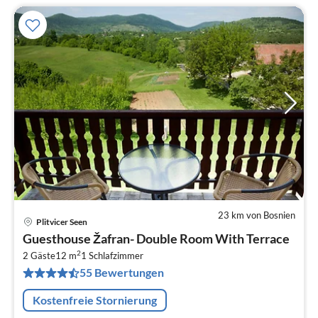
23 km von Bosnien
Plitvicer Seen
Pre
Guesthouse Žafran- Double Room With Terrace
ab
2
1
2 Gäste
12 m
1
Schlafzimmer
55 Bewertungen
pr
Na
Kostenfreie Stornierung