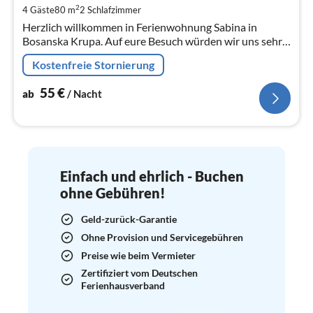
2
4 Gäste
80 m
2
Schlafzimmer
pr
Herzlich willkommen in Ferienwohnung Sabina in
Na
Bosanska Krupa. Auf eure Besuch würden wir uns sehr
freuen.
Kostenfreie Stornierung
55
€
ab
/ Nacht
Einfach und ehrlich - Buchen
ohne Gebühren!
Geld-zurück-Garantie
Ohne Provision und Servicegebühren
Preise wie beim Vermieter
Zertifiziert vom Deutschen
Ferienhausverband