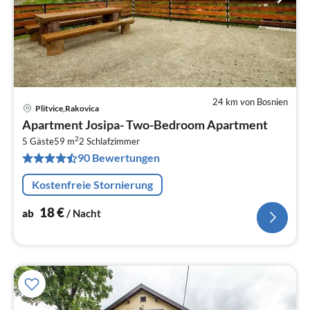
24 km von Bosnien
Plitvice,Rakovica
Pre
Apartment Josipa- Two-Bedroom Apartment
ab
2
1
5 Gäste
59 m
2
Schlafzimmer
90 Bewertungen
pr
Na
Kostenfreie Stornierung
18
€
ab
/ Nacht