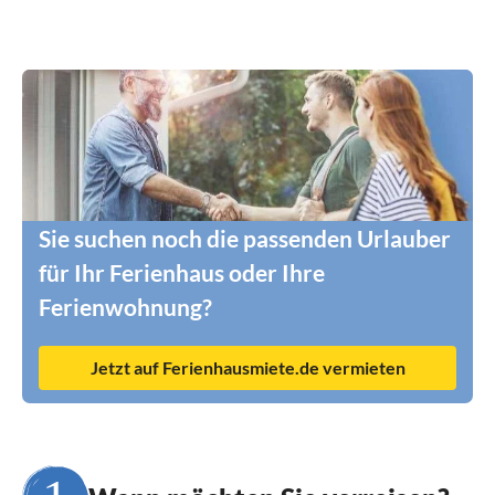
wunderschönen tollen Tage bei euch und wir
werden auf jeden Fall wiederkommen.??
Liebe Grüße von Familie Köppe
Sie suchen noch die passenden Urlauber
für Ihr Ferienhaus oder Ihre
Ferienwohnung?
Jetzt auf Ferienhausmiete.de vermieten