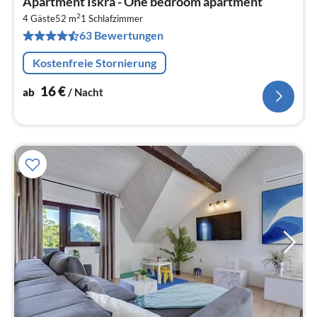
Apartment Iskra - One bedroom apartment
ab
2
1
4 Gäste
52 m
1
Schlafzimmer
63 Bewertungen
pr
Na
Kostenfreie Stornierung
16
€
ab
/ Nacht