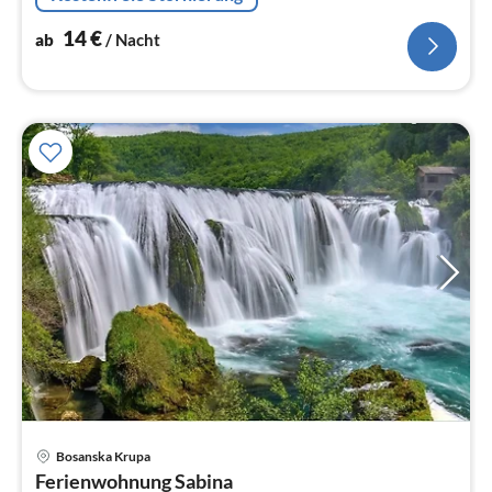
14
€
ab
/ Nacht
Pre
Bosanska Krupa
ab
Ferienwohnung Sabina
5