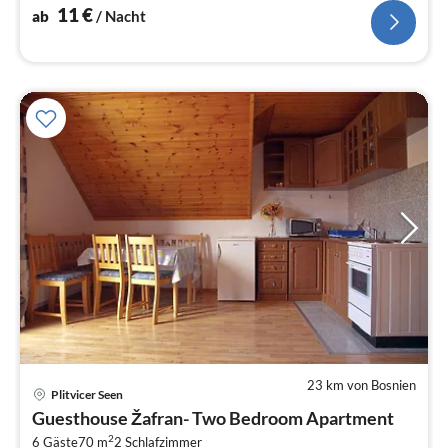
11
€
ab
/ Nacht
23 km von Bosnien
Plitvicer Seen
Pre
Guesthouse Žafran- Two Bedroom Apartment
ab
2
6 Gäste
70 m
2
Schlafzimmer