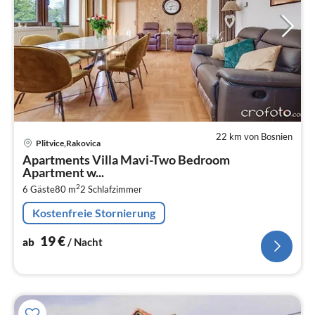
22 km von Bosnien
Pre
Plitvice,Rakovica
ab
Apartments Villa Mavi-Two Bedroom
1
Apartment w...
pr
2
6 Gäste
80 m
2
Schlafzimmer
Na
Kostenfreie Stornierung
19
€
ab
/ Nacht