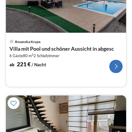
Pre
Bosanska Krupa
ab
Villa mit Pool und schöner Aussicht in abgesc
2
2
6 Gäste
80 m
2
Schlafzimmer
pr
Na
221
€
ab
/ Nacht