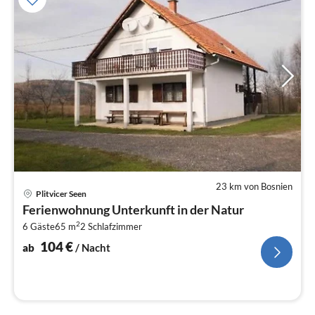
23 km von Bosnien
Pre
Plitvicer Seen
ab
Ferienwohnung Unterkunft in der Natur
1
2
6 Gäste
65 m
2
Schlafzimmer
pr
Na
104
€
ab
/ Nacht