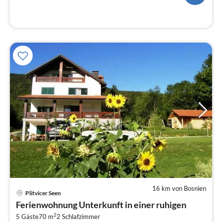
16 km von Bosnien
Pre
Plitvicer Seen
ab
Ferienwohnung Unterkunft in einer ruhigen
1
2
5 Gäste
70 m
2
Schlafzimmer
pr