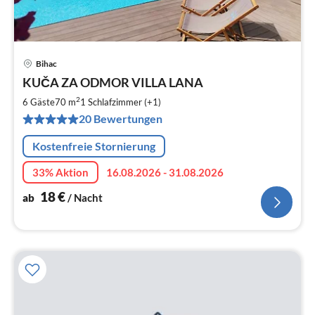
Bihac
Pre
KUČA ZA ODMOR VILLA LANA
ab
1
2
6 Gäste
70 m
1
Schlafzimmer (+1)
pr
20 Bewertungen
Na
Kostenfreie Stornierung
33% Aktion
16.08.2026 - 31.08.2026
18
€
ab
/ Nacht