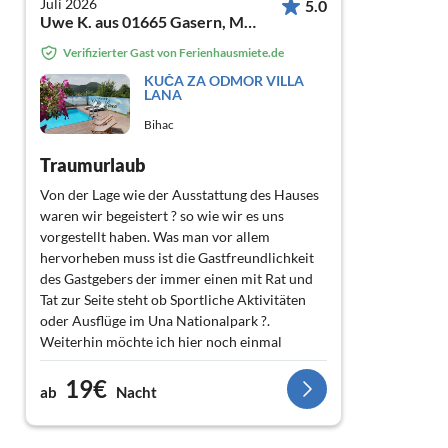
Juli 2026
5.0
Uwe K. aus 01665 Gasern, Meißner Berg 1a
Verifizierter Gast von Ferienhausmiete.de
KUČA ZA ODMOR VILLA
LANA
Bihac
Traumurlaub
Von der Lage wie der Ausstattung des Hauses
waren wir begeistert ? so wie wir es uns
vorgestellt haben. Was man vor allem
hervorheben muss ist die Gastfreundlichkeit
des Gastgebers der immer einen mit Rat und
Tat zur Seite steht ob Sportliche Aktivitäten
oder Ausflüge im Una Nationalpark ?️.
Weiterhin möchte ich hier noch einmal
erwähnen dass die Hilfsbereitschaft,
19€
Herzlichkeit sowie die nette Einfachheit der
ab
Nacht
Menschen dort überragend ist. ?? Was
heutzutage nicht alltäglich ist.
Danke dir Dino und deiner Familie für die