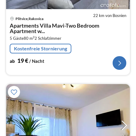
22 km von Bosnien
Pre
Plitvice,Rakovica
ab
Apartments Villa Mavi-Two Bedroom
1
Apartment w...
pr
2
5 Gäste
80 m
2
Schlafzimmer
Na
Kostenfreie Stornierung
19
€
ab
/ Nacht