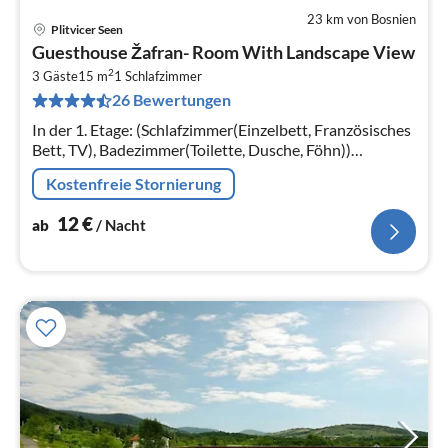
23 km von Bosnien
Plitvicer Seen
Pre
Guesthouse Žafran- Room With Landscape View
ab
2
1
3 Gäste
15 m
1
Schlafzimmer
26 Bewertungen
pr
Na
In der 1. Etage: (Schlafzimmer(Einzelbett, Französisches
Bett, TV), Badezimmer(Toilette, Dusche, Föhn))
Babybett, Balkon, Klimaanlage, Parkplatz
Kostenfreie Stornierung
12
€
ab
/ Nacht