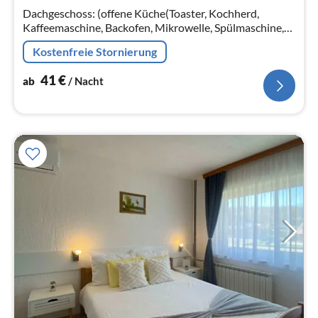
Na
Dachgeschoss: (offene Küche(Toaster, Kochherd,
Kaffeemaschine, Backofen, Mikrowelle, Spülmaschine,
Kühlschrank, Tiefkühlschrank)
Kostenfreie Stornierung
41
€
ab
/ Nacht