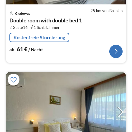
25 km von Bosnien
Pre
Grabovac
ab
Double room with double bed 1
6
2
2 Gäste
16 m
1
Schlafzimmer
pr
Na
Kostenfreie Stornierung
61
€
ab
/ Nacht