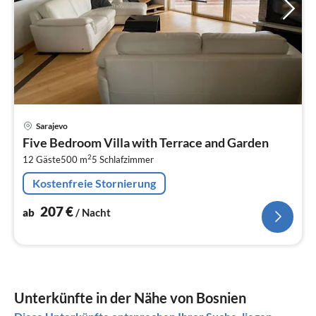
Pre
Sarajevo
ab
Five Bedroom Villa with Terrace and Garden
2
2
12 Gäste
500 m
5
Schlafzimmer
pr
Na
Kostenfreie Stornierung
207
€
ab
/ Nacht
Unterkünfte in der Nähe von Bosnien