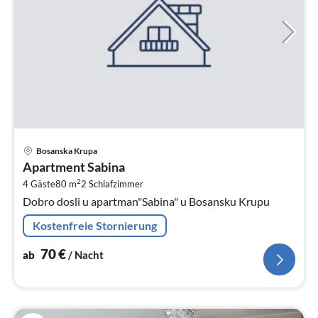
Pre
Bosanska Krupa
ab
Apartment Sabina
7
2
4 Gäste
80 m
2
Schlafzimmer
pr
Dobro dosli u apartman"Sabina" u Bosansku Krupu
Na
Kostenfreie Stornierung
70
€
ab
/ Nacht