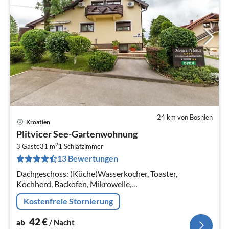
24 km von Bosnien
Kroatien
Pre
Plitvicer See-Gartenwohnung
ab
2
4
3 Gäste
31 m
1
Schlafzimmer
13 Bewertungen
pr
Na
Dachgeschoss: (Küche(Wasserkocher, Toaster,
Kochherd, Backofen, Mikrowelle,
Kühl-/Gefrierkombination),
Kostenfreie Stornierung
Wohn/Esszimmer(Schlafcouch 1 Pers., TV(Flatscreen),
Esstisch, Sitzecke)
42
€
ab
/ Nacht