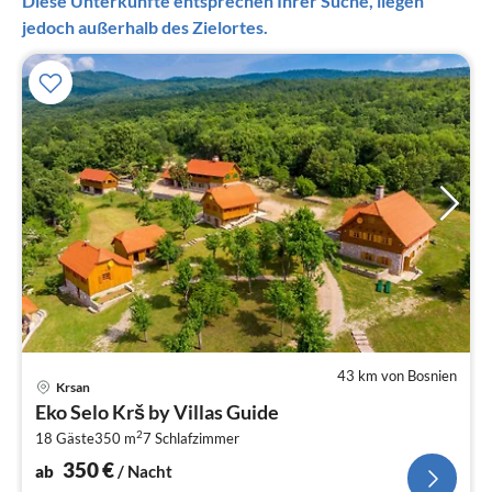
Diese Unterkünfte entsprechen Ihrer Suche, liegen
jedoch außerhalb des Zielortes.
43 km von Bosnien
Pre
Krsan
ab
Eko Selo Krš by Villas Guide
3
2
18 Gäste
350 m
7
Schlafzimmer
pr
Na
350
€
ab
/ Nacht