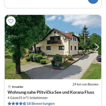
24 km von Bosnien
Kroatien
Pre
Wohnung nahe Plitvička See und Korana Fluss
ab
2
4
4 Gäste
35 m
1
Schlafzimmer
18 Bewertungen
pr