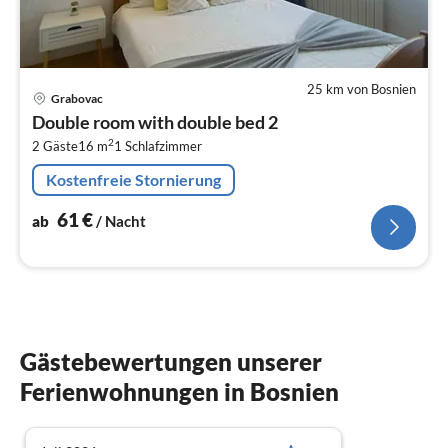
25 km von Bosnien
Pre
Grabovac
ab
Double room with double bed 2
6
2
2 Gäste
16 m
1
Schlafzimmer
pr
Na
Kostenfreie Stornierung
61
€
ab
/ Nacht
Gästebewertungen unserer
Ferienwohnungen in Bosnien