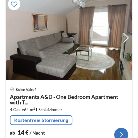
Pre
Kulen Vakuf
ab
Apartments A&D - One Bedroom Apartment
1
with T...
pr
2
4 Gäste
64 m
1
Schlafzimmer
Na
Kostenfreie Stornierung
14
€
ab
/ Nacht