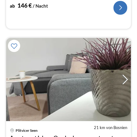
Na
146
€
ab
/ Nacht
21 km von Bosnien
Plitvicer Seen
Pre