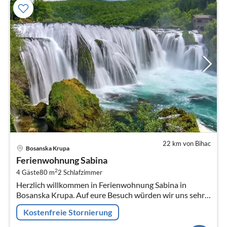
22 km von Bihac
Pre
Bosanska Krupa
ab
Ferienwohnung Sabina
5
2
4 Gäste
80 m
2
Schlafzimmer
pr
Herzlich willkommen in Ferienwohnung Sabina in
Na
Bosanska Krupa. Auf eure Besuch würden wir uns sehr
freuen.
Kostenfreie Stornierung