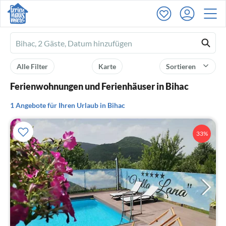
Ferienhausmiete
logo
Alle Filter
Karte
Sortieren
Ferienwohnungen und Ferienhäuser in Bihac
1 Angebote für Ihren Urlaub in Bihac
33%