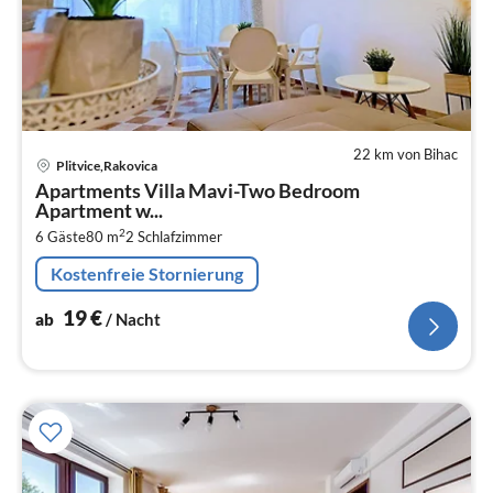
22 km von Bihac
Pre
Plitvice,Rakovica
ab
Apartments Villa Mavi-Two Bedroom
1
Apartment w...
pr
2
6 Gäste
80 m
2
Schlafzimmer
Na
Kostenfreie Stornierung
19
€
ab
/ Nacht