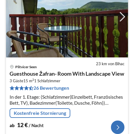
23 km von Bihac
Plitvicer Seen
Pre
Guesthouse Žafran- Room With Landscape View
ab
2
1
3 Gäste
15 m
1
Schlafzimmer
26 Bewertungen
pr
Na
In der 1. Etage: (Schlafzimmer(Einzelbett, Französisches
Bett, TV), Badezimmer(Toilette, Dusche, Föhn))
Babybett, Balkon, Klimaanlage, Parkplatz
Kostenfreie Stornierung
12
€
ab
/ Nacht