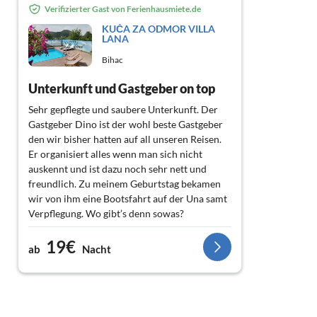
Verifizierter Gast von Ferienhausmiete.de
KUČA ZA ODMOR VILLA
LANA
Bihac
Unterkunft und Gastgeber on top
Sehr gepflegte und saubere Unterkunft. Der
Gastgeber Dino ist der wohl beste Gastgeber
den wir bisher hatten auf all unseren Reisen.
Er organisiert alles wenn man sich nicht
auskennt und ist dazu noch sehr nett und
freundlich. Zu meinem Geburtstag bekamen
wir von ihm eine Bootsfahrt auf der Una samt
Verpflegung. Wo gibt’s denn sowas?
Freikarten für den Nationalpark und frische
19€
Erdbeeren. Alles war perfekt und zu unserer
ab
Nacht
größten Zufriedenheit. Danke Dino. Ich kann
dich nur weiterempfehlen. LG. Christian und
Familie