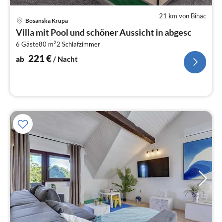
21 km von Bihac
Pre
Bosanska Krupa
ab
Villa mit Pool und schöner Aussicht in abgesc
2
2
6 Gäste
80 m
2
Schlafzimmer
pr
Na
221
€
ab
/ Nacht