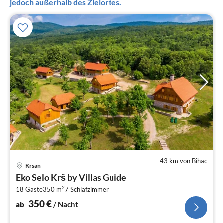
jedoch außerhalb des Zielortes.
43 km von Bihac
Pre
Krsan
ab
Eko Selo Krš by Villas Guide
3
2
18 Gäste
350 m
7
Schlafzimmer
pr
Na
350
€
ab
/ Nacht