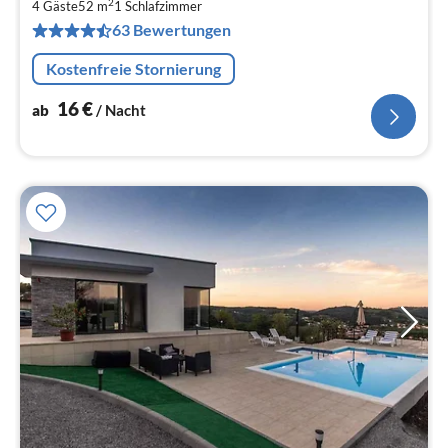
2
1
4 Gäste
52 m
1
Schlafzimmer
63 Bewertungen
pr
Na
Kostenfreie Stornierung
16
€
ab
/ Nacht