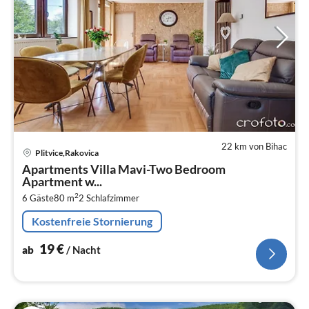
22 km von Bihac
Pre
Plitvice,Rakovica
ab
Apartments Villa Mavi-Two Bedroom
1
Apartment w...
pr
2
6 Gäste
80 m
2
Schlafzimmer
Na
Kostenfreie Stornierung
19
€
ab
/ Nacht