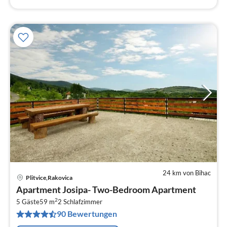
24 km von Bihac
Plitvice,Rakovica
Pre
Apartment Josipa- Two-Bedroom Apartment
ab
2
1
5 Gäste
59 m
2
Schlafzimmer
90 Bewertungen
pr
Na