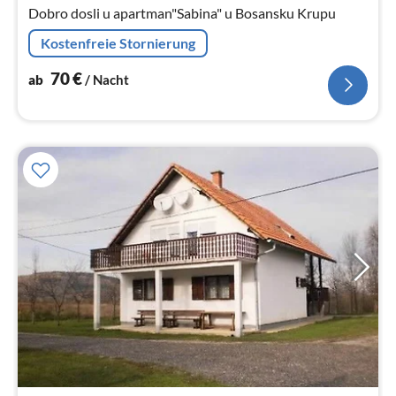
Dobro dosli u apartman"Sabina" u Bosansku Krupu
Na
Kostenfreie Stornierung
70
€
ab
/ Nacht