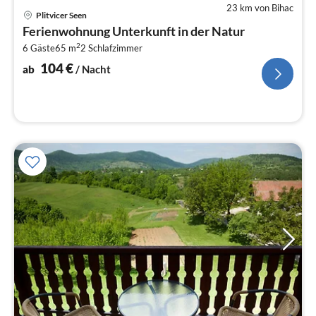
23 km von Bihac
Pre
Plitvicer Seen
ab
Ferienwohnung Unterkunft in der Natur
1
2
6 Gäste
65 m
2
Schlafzimmer
pr
Na
104
€
ab
/ Nacht