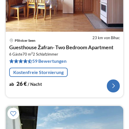
23 km von Bihac
Plitvicer Seen
Pre
Guesthouse Žafran- Two Bedroom Apartment
ab
2
2
6 Gäste
70 m
2
Schlafzimmer
59 Bewertungen
pr
Na
Kostenfreie Stornierung
26
€
ab
/ Nacht