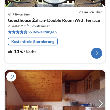
23 km von Bihac
Plitvicer Seen
Pre
Guesthouse Žafran- Double Room With Terrace
ab
2
1
2 Gäste
12 m
1
Schlafzimmer
55 Bewertungen
pr
Na
Kostenfreie Stornierung
11
€
ab
/ Nacht