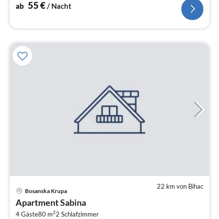
55
€
ab
/ Nacht
22 km von Bihac
Pre
Bosanska Krupa
ab
Apartment Sabina
7
2
4 Gäste
80 m
2
Schlafzimmer
pr