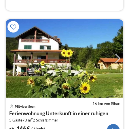
16 km von Bihac
Pre
Plitvicer Seen
ab
Ferienwohnung Unterkunft in einer ruhigen
1
2
5 Gäste
70 m
2
Schlafzimmer
pr
Na
146
€
ab
/ Nacht