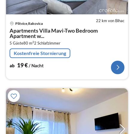
22 km von Bihac
Pre
Plitvice,Rakovica
ab
Apartments Villa Mavi-Two Bedroom
1
Apartment w...
pr
2
5 Gäste
80 m
2
Schlafzimmer
Na
Kostenfreie Stornierung
19
€
ab
/ Nacht