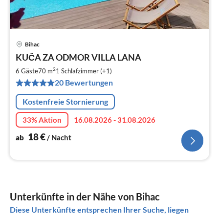
Bihac
Pre
KUČA ZA ODMOR VILLA LANA
ab
1
2
6 Gäste
70 m
1
Schlafzimmer (+1)
pr
20 Bewertungen
Na
Kostenfreie Stornierung
33% Aktion
16.08.2026 - 31.08.2026
18
€
ab
/ Nacht
Unterkünfte in der Nähe von Bihac
Diese Unterkünfte entsprechen Ihrer Suche, liegen