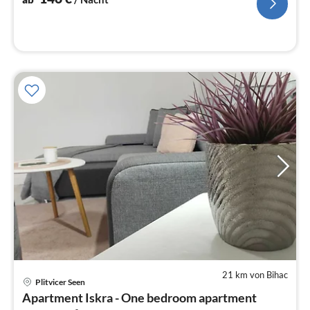
21 km von Bihac
Plitvicer Seen
Pre
Apartment Iskra - One bedroom apartment
ab