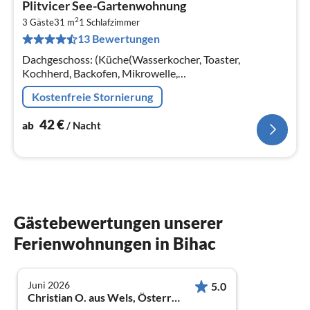
Plitvicer See-Gartenwohnung
ab
2
4
3 Gäste
31 m
1
Schlafzimmer
13 Bewertungen
pr
Na
Dachgeschoss: (Küche(Wasserkocher, Toaster,
Kochherd, Backofen, Mikrowelle,
Kühl-/Gefrierkombination),
Kostenfreie Stornierung
Wohn/Esszimmer(Schlafcouch 1 Pers., TV(Flatscreen),
Esstisch, Sitzecke)
42
€
ab
/ Nacht
Gästebewertungen unserer
Ferienwohnungen in Bihac
Juni 2026
5.0
Christian O. aus Wels, Österreich