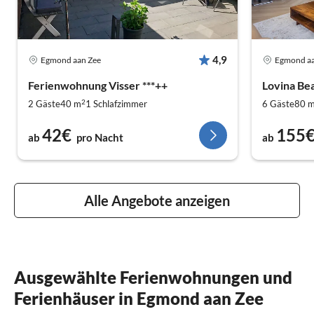
4,9
Egmond aan Zee
Egmond aa
Ferienwohnung Visser ***++
Lovina Be
2
2 Gäste
40 m
1
Schlafzimmer
6 Gäste
80 
42€
155
ab
pro Nacht
ab
Alle Angebote anzeigen
Ausgewählte Ferienwohnungen und
Ferienhäuser in Egmond aan Zee