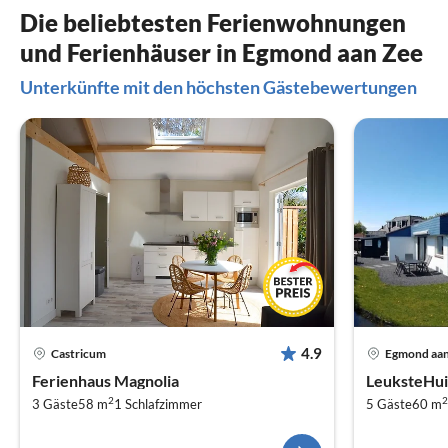
Die beliebtesten Ferienwohnungen
und Ferienhäuser in Egmond aan Zee
Unterkünfte mit den höchsten Gästebewertungen
4.9
Castricum
Egmond aan
Ferienhaus Magnolia
LeuksteHu
2
2
3 Gäste
58 m
1
Schlafzimmer
5 Gäste
60 m