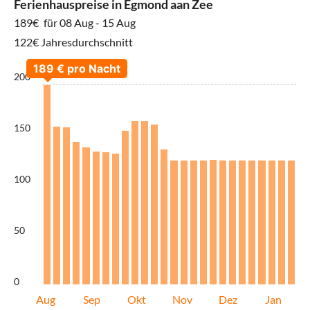
Ferienhauspreise in Egmond aan Zee
189€
für 08 Aug - 15 Aug
122€ Jahresdurchschnitt
200
150
100
50
0
Aug
Sep
Okt
Nov
Dez
Jan