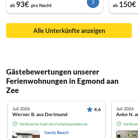
93€
150€
ab
pro Nacht
ab
Alle Unterkünfte anzeigen
Gästebewertungen unserer
Ferienwohnungen in Egmond aan
Zee
Juli 2026
Juli 2026
4.6
Werner B. aus Dortmund
Anke N. a
Verifizierter Gast von Ferienhausmiete.de
Verifizi
Sandy Beach