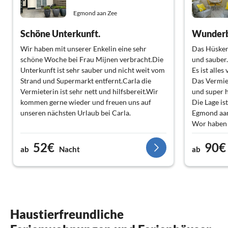
Egmond aan Zee
Schöne Unterkunft.
Wunderb
Wir haben mit unserer Enkelin eine sehr
Das Hüsken 
schöne Woche bei Frau Mijnen verbracht.Die
und sauber.
Unterkunft ist sehr sauber und nicht weit vom
Es ist alle
Strand und Supermarkt entfernt.Carla die
Das Vermiet
Vermieterin ist sehr nett und hilfsbereit.Wir
und super h
kommen gerne wieder und freuen uns auf
Die Lage is
unseren nächsten Urlaub bei Carla.
Egmond aan 
Wor haben 
kommen ger
52€
90€
Fam. Neum
ab
Nacht
ab
Haustierfreundliche