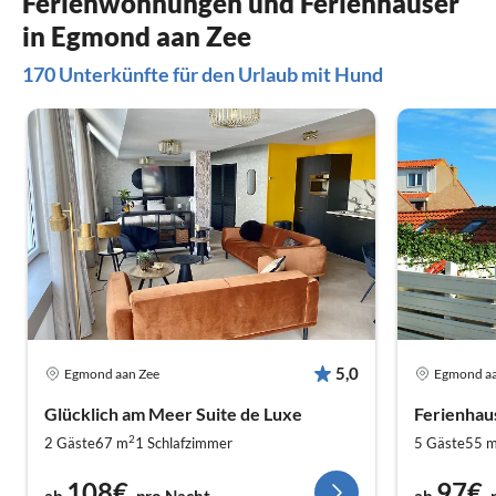
Ferienwohnungen und Ferienhäuser
in Egmond aan Zee
170 Unterkünfte für den Urlaub mit Hund
5,0
Egmond aan Zee
Egmond aa
Glücklich am Meer Suite de Luxe
Ferienhau
2
2 Gäste
67 m
1
Schlafzimmer
5 Gäste
55 
108€
97€
ab
pro Nacht
ab