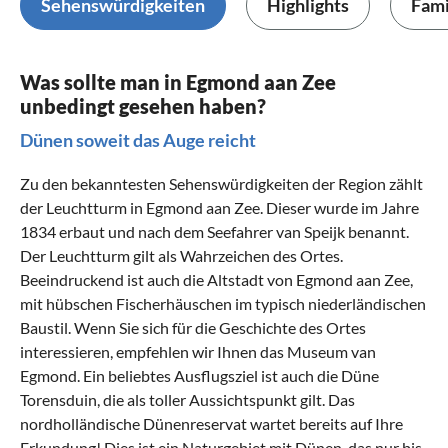
Sehenswürdigkeiten
Highlights
Fami
Was sollte man in Egmond aan Zee
unbedingt gesehen haben?
Dünen soweit das Auge reicht
Zu den bekanntesten Sehenswürdigkeiten der Region zählt
der Leuchtturm in Egmond aan Zee. Dieser wurde im Jahre
1834 erbaut und nach dem Seefahrer van Speijk benannt.
Der Leuchtturm gilt als Wahrzeichen des Ortes.
Beeindruckend ist auch die Altstadt von Egmond aan Zee,
mit hübschen Fischerhäuschen im typisch niederländischen
Baustil. Wenn Sie sich für die Geschichte des Ortes
interessieren, empfehlen wir Ihnen das Museum van
Egmond. Ein beliebtes Ausflugsziel ist auch die Düne
Torensduin, die als toller Aussichtspunkt gilt. Das
nordholländische Dünenreservat wartet bereits auf Ihre
Erkundung! Dies ist ein Naturgebiet mit Dünen, das nur bis