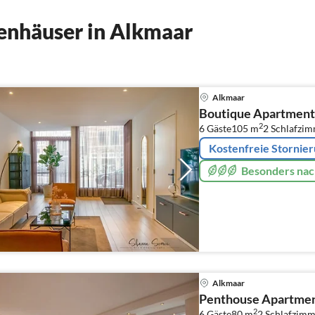
enhäuser in Alkmaar
Alkmaar
Boutique Apartment
2
6 Gäste
105 m
2
Schlafzi
Kostenfreie Stornie
Besonders nac
Alkmaar
Penthouse Apartmen
2
6 Gäste
80 m
2
Schlafzimm