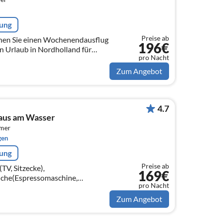
rung
Preise ab
nen Sie einen Wochenendausflug
196€
en Urlaub in Nordholland für
pro Nacht
, dann sind Sie bei uns genau
Zum Angebot
4.7
haus am Wasser
mmer
gen
rung
Preise ab
V, Sitzecke),
169€
üche(Espressomaschine,
pro Nacht
ne, Kühlschrank,
Tiefkühlschrank), Toilette) In der 1.
Zum Angebot