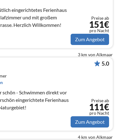
lich eingerichtetes Ferienhaus
chlafzimmer und mit großem
Preise ab
151€
rrasse. Herzlich Willkommen!
pro Nacht
Zum Angebot
3 km von Alkmaar
5.0
mmer
en
r schön - Schwimmen direkt vor
schön eingerichtete Ferienhaus
Preise ab
111€
 Naturgebiet!
pro Nacht
Zum Angebot
4 km von Alkmaar