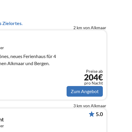
 Zielortes.
2 km von Alkmaar
er
önes, neues Ferienhaus für 4
chen Alkmaar und Bergen.
Preise ab
204€
pro Nacht
Zum Angebot
3 km von Alkmaar
5.0
ht
er