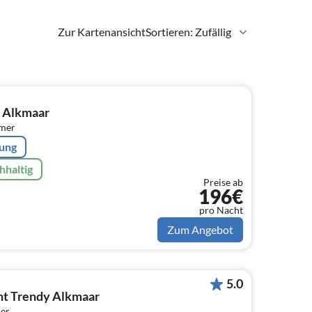
Zur Kartenansicht
Sortieren: Zufällig
 Alkmaar
mmer
rung
hhaltig
Preise ab
196€
pro Nacht
Zum Angebot
5.0
t Trendy Alkmaar
er