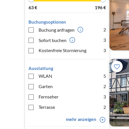
63
€
196
€
Buchungsoptionen
2
Buchung anfragen
3
Sofort buchen
Kostenfreie Stornierung
3
Ausstattung
WLAN
5
Garten
2
Fernseher
3
Terrasse
2
mehr anzeigen