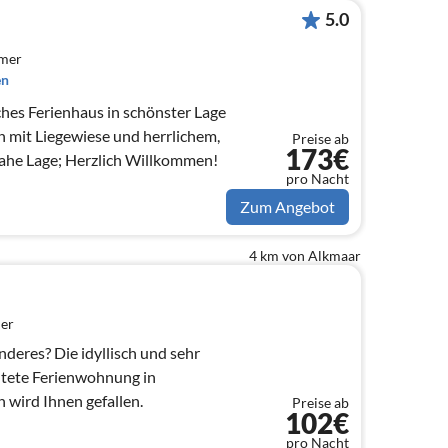
5.0
mmer
en
hes Ferienhaus in schönster Lage
n mit Liegewiese und herrlichem,
Preise ab
173€
nahe Lage; Herzlich Willkommen!
pro Nacht
Zum Angebot
4 km von Alkmaar
er
deres? Die idyllisch und sehr
htete Ferienwohnung in
 wird Ihnen gefallen.
Preise ab
102€
pro Nacht