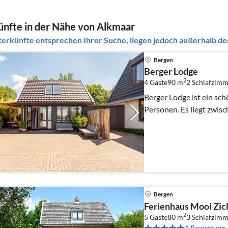
nfte in der Nähe von Alkmaar
erkünfte entsprechen Ihrer Suche, liegen jedoch außerhalb des
Bergen
Berger Lodge
2
4 Gäste
90 m
2
Schlafzimm
Berger Lodge ist ein sch
Personen. Es liegt zwis
Bergen
Ferienhaus Mooi Zic
2
5 Gäste
80 m
3
Schlafzimm
1 Bewertung