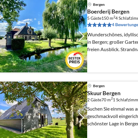
Bergen
Boerderij Bergen
2
5 Gäste
150 m
4
Schlafzi
4 Bewertung
Wunderschönes, idyllisc
in Bergen; großer Garte
freien Ausblick. Strand
Bergen
Skuur Bergen
2
2 Gäste
70 m
1
Schlafzimm
Suchen Sie einmal was an
geschmackvoll eingeric
schönster Lage in Bergen