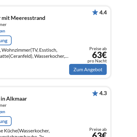
4.4
 mit Meeresstrand
mmer
gen
rung
Preise ab
ng, Wohnzimmer(TV, Esstisch,
63€
atte(Ceranfeld), Wasserkocher,
pro Nacht
eemaschine(Filter),
Zum Angebot
4.3
 in Alkmaar
mmer
gen
rung
Preise ab
ene Küche(Wasserkocher,
63€
Dunstabzugshaube, 2x