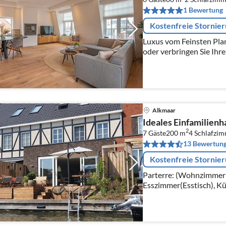
1 Bewertung
Kostenfreie Stornie
Luxus vom Feinsten Pla
oder verbringen Sie Ihr
einen längeren Zeitraum
richtig!
Alkmaar
Ideales Einfamilien
2
7 Gäste
200 m
4
Schlafzi
13 Bewertun
Kostenfreie Stornie
Parterre: (Wohnzimmer(T
Esszimmer(Esstisch), K
Mikrowelle, Spülmaschi