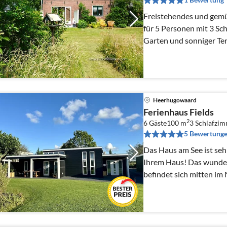
Freistehendes und gemüt
für 5 Personen mit 3 S
Garten und sonniger Te
Heerhugowaard
Ferienhaus Fields
2
6 Gäste
100 m
3
Schlafzi
5 Bewertung
Das Haus am See ist seh
Ihrem Haus! Das wunder
befindet sich mitten im