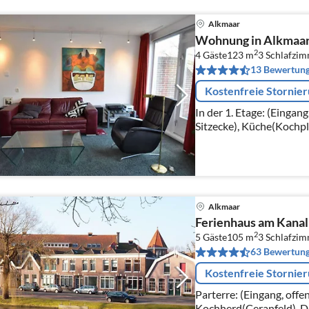
Alkmaar
Wohnung in Alkmaar
2
4 Gäste
123 m
3
Schlafzi
13 Bewertun
Kostenfreie Stornie
In der 1. Etage: (Einga
Sitzecke), Küche(Kochpl
Dunstabzugshaube, Kaff
Kaffeemaschine(pads)
Alkmaar
Ferienhaus am Kanal
2
5 Gäste
105 m
3
Schlafzi
63 Bewertun
Kostenfreie Stornie
Parterre: (Eingang, off
Kochherd(Ceranfeld), 