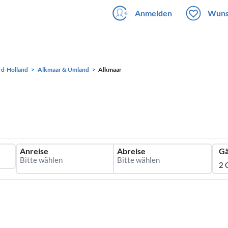
Anmelden
Wuns
d-Holland
Alkmaar & Umland
Alkmaar
Anreise
Abreise
Gä
2 