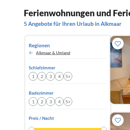
Ferienwohnungen und Feri
5 Angebote für Ihren Urlaub in Alkmaar
Regionen
Alkmaar & Umland
Schlafzimmer
1
2
3
4
5+
Badezimmer
1
2
3
4
5+
Preis / Nacht