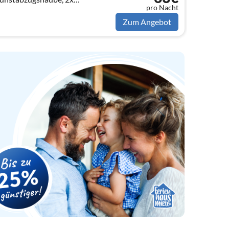
pro Nacht
ter), Backofen(Grillofen),
Zum Angebot