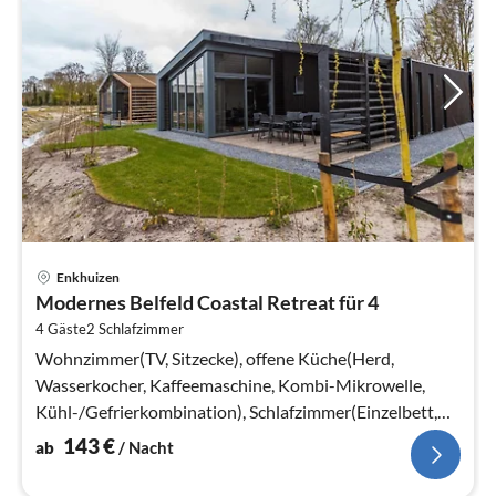
Pre
Enkhuizen
ab
Modernes Belfeld Coastal Retreat für 4
1
4 Gäste
2
Schlafzimmer
pr
Na
Wohnzimmer(TV, Sitzecke), offene Küche(Herd,
Wasserkocher, Kaffeemaschine, Kombi-Mikrowelle,
Kühl-/Gefrierkombination), Schlafzimmer(Einzelbett,
Einzelbett)
143
€
ab
/ Nacht