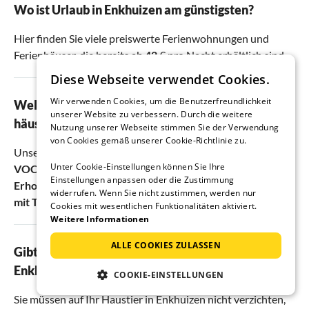
Wo ist Urlaub in Enkhuizen am günstigsten?
Hier finden Sie viele preiswerte Ferienwohnungen und
Ferienhäuser, die bereits ab
42
€ pro Nacht erhältlich sind.
Diese Webseite verwendet Cookies.
Wir verwenden Cookies, um die Benutzerfreundlichkeit
Welche sind die besten Ferienwohnungen und -
unserer Website zu verbessern. Durch die weitere
häuser in Enkhuizen?
Nutzung unserer Webseite stimmen Sie der Verwendung
von Cookies gemäß unserer Cookie-Richtlinie zu.
Unsere Gäste haben die Ferienunterkünfte
Luxuriöser
Unter Cookie-Einstellungen können Sie Ihre
VOC-Aufenthalt mit Aussicht
,
Ferienhaus
Einstellungen anpassen oder die Zustimmung
Erholungsurlaub Enkhuizen
und
Ferienhaus in Enkhuizen
widerrufen. Wenn Sie nicht zustimmen, werden nur
mit Terrasse
in Enkhuizen am besten bewertet.
Cookies mit wesentlichen Funktionalitäten aktiviert.
Weitere Informationen
ALLE COOKIES ZULASSEN
Gibt es hundefreundliche Ferienwohnungen in
Enkhuizen?
COOKIE-EINSTELLUNGEN
Sie müssen auf Ihr Haustier in Enkhuizen nicht verzichten,