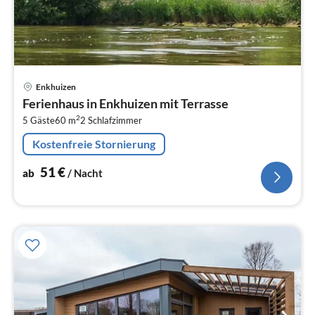
Pre
Enkhuizen
ab
Ferienhaus in Enkhuizen mit Terrasse
5
2
5 Gäste
60 m
2
Schlafzimmer
pr
Na
Kostenfreie Stornierung
51
€
ab
/ Nacht