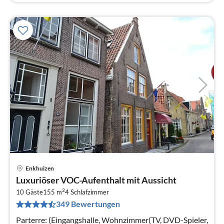
Enkhuizen
Pre
Luxuriöser VOC-Aufenthalt mit Aussicht
ab
2
1
10 Gäste
155 m
4
Schlafzimmer
349 Bewertungen
pr
Na
Parterre: (Eingangshalle, Wohnzimmer(TV, DVD-Spieler,