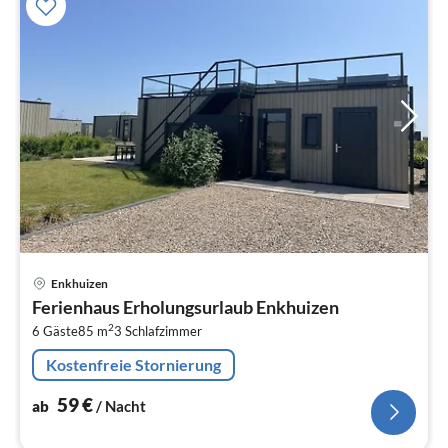
Pre
Enkhuizen
ab
Ferienhaus Erholungsurlaub Enkhuizen
5
2
6 Gäste
85 m
3
Schlafzimmer
pr
Na
Kostenfreie Stornierung
59
€
ab
/ Nacht