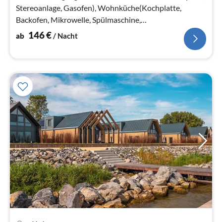
Stereoanlage, Gasofen), Wohnküche(Kochplatte,
Backofen, Mikrowelle, Spülmaschine,
Kühl-/Gefrierkombination)
146
€
ab
/ Nacht
Pre