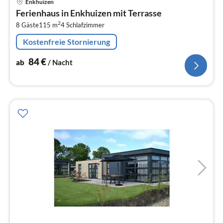
Enkhuizen
ab
Ferienhaus in Enkhuizen mit Terrasse
8
2
8 Gäste
115 m
4
Schlafzimmer
pr
Na
Kostenfreie Stornierung
84
€
ab
/ Nacht