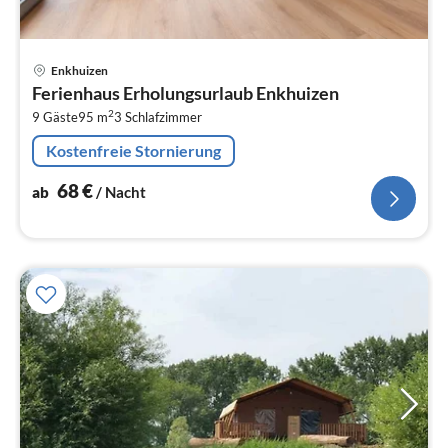
Pre
Enkhuizen
ab
Ferienhaus Erholungsurlaub Enkhuizen
6
2
9 Gäste
95 m
3
Schlafzimmer
pr
Na
Kostenfreie Stornierung
68
€
ab
/ Nacht