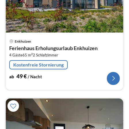
Pre
Enkhuizen
ab
Ferienhaus Erholungsurlaub Enkhuizen
4
2
4 Gäste
65 m
2
Schlafzimmer
pr
Na
Kostenfreie Stornierung
49
€
ab
/ Nacht