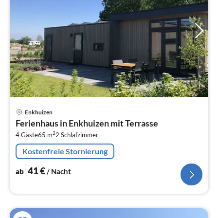
Pre
Enkhuizen
ab
Ferienhaus in Enkhuizen mit Terrasse
4
2
4 Gäste
65 m
2
Schlafzimmer
pr
Na
Kostenfreie Stornierung
41
€
ab
/ Nacht