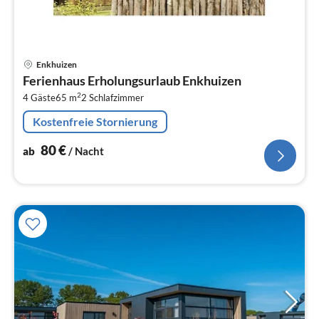
Pre
Enkhuizen
ab
Ferienhaus Erholungsurlaub Enkhuizen
8
2
4 Gäste
65 m
2
Schlafzimmer
pr
Na
Kostenfreie Stornierung
80
€
ab
/ Nacht