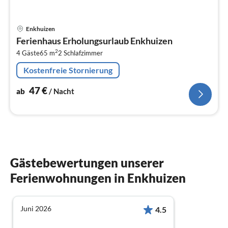
Pre
Enkhuizen
ab
Ferienhaus Erholungsurlaub Enkhuizen
4
2
4 Gäste
65 m
2
Schlafzimmer
pr
Na
Kostenfreie Stornierung
47
€
ab
/ Nacht
Gästebewertungen unserer
Ferienwohnungen in Enkhuizen
Juni 2026
4.5