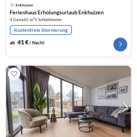
Pre
Enkhuizen
ab
Ferienhaus Erholungsurlaub Enkhuizen
4
2
4 Gäste
65 m
2
Schlafzimmer
pr
Na
Kostenfreie Stornierung
41
€
ab
/ Nacht