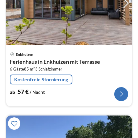
Pre
Enkhuizen
ab
Ferienhaus in Enkhuizen mit Terrasse
5
2
6 Gäste
85 m
3
Schlafzimmer
pr
Na
Kostenfreie Stornierung
57
€
ab
/ Nacht