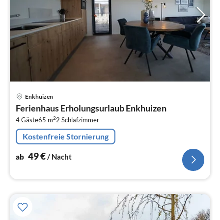
Pre
Enkhuizen
ab
Ferienhaus Erholungsurlaub Enkhuizen
4
2
4 Gäste
65 m
2
Schlafzimmer
pr
Na
Kostenfreie Stornierung
49
€
ab
/ Nacht