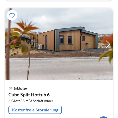
Pre
Enkhuizen
ab
Cube Split Hottub 6
6
2
6 Gäste
85 m
3
Schlafzimmer
pr
Na
Kostenfreie Stornierung