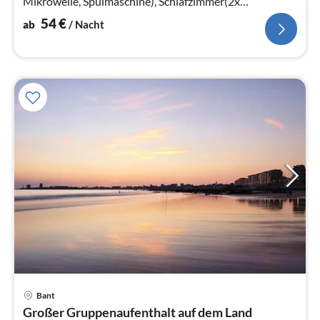
Mikrowelle, Spülmaschine), Schlafzimmer(2x
Einzelbett(Boxspring))
54
€
ab
/ Nacht
Bant
Pre
Großer Gruppenaufenthalt auf dem Land