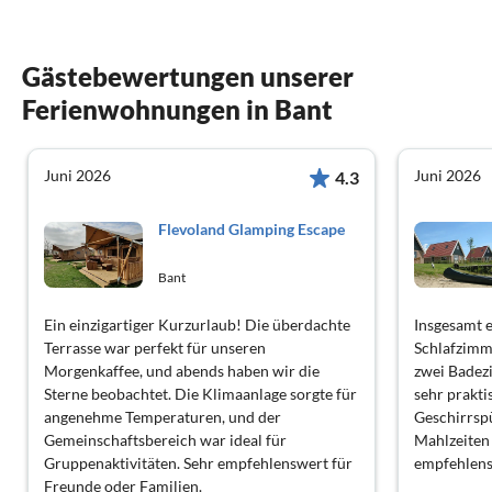
Gästebewertungen unserer
Ferienwohnungen in Bant
Juni 2026
Juni 2026
4.3
Flevoland Glamping Escape
Bant
Ein einzigartiger Kurzurlaub! Die überdachte
Insgesamt 
Terrasse war perfekt für unseren
Schlafzimm
Morgenkaffee, und abends haben wir die
zwei Badez
Sterne beobachtet. Die Klimaanlage sorgte für
sehr prakti
angenehme Temperaturen, und der
Geschirrsp
Gemeinschaftsbereich war ideal für
Mahlzeiten
Gruppenaktivitäten. Sehr empfehlenswert für
empfehlens
Freunde oder Familien.