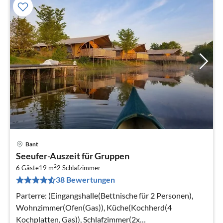
Bant
Pre
Seeufer-Auszeit für Gruppen
ab
2
7
6 Gäste
19 m
2
Schlafzimmer
38 Bewertungen
pr
Na
Parterre: (Eingangshalle(Bettnische für 2 Personen),
Wohnzimmer(Ofen(Gas)), Küche(Kochherd(4
Kochplatten, Gas)), Schlafzimmer(2x