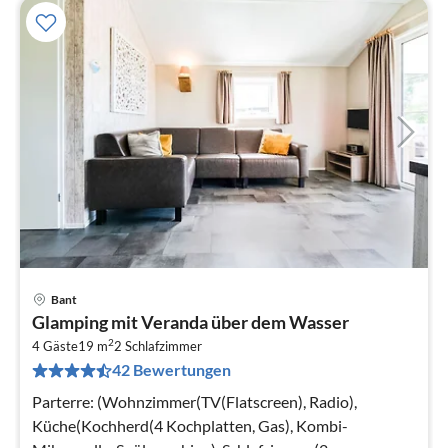
Bant
Pre
Glamping mit Veranda über dem Wasser
ab
2
5
4 Gäste
19 m
2
Schlafzimmer
42 Bewertungen
pr
Na
Parterre: (Wohnzimmer(TV(Flatscreen), Radio),
Küche(Kochherd(4 Kochplatten, Gas), Kombi-