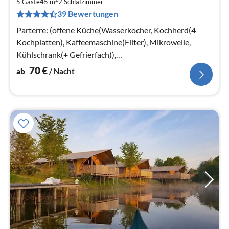
7
5 Gäste
45 m
2
Schlafzimmer
39 Bewertungen
pr
Na
Parterre: (offene Küche(Wasserkocher, Kochherd(4
Kochplatten), Kaffeemaschine(Filter), Mikrowelle,
Kühlschrank(+ Gefrierfach)),
Wohn/Esszimmer(Sitzecke)
70
€
ab
/ Nacht