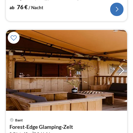
Einzelbett(Boxspring))
76
€
ab
/ Nacht
Bant
Pre
Forest-Edge Glamping-Zelt
ab
2