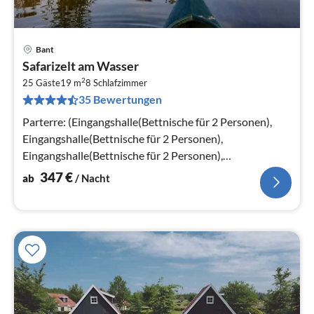
Bant
Pre
Safarizelt am Wasser
ab
2
3
25 Gäste
19 m
8
Schlafzimmer
35 Bewertungen
pr
Na
Parterre: (Eingangshalle(Bettnische für 2 Personen),
Eingangshalle(Bettnische für 2 Personen),
Eingangshalle(Bettnische für 2 Personen),
Eingangshalle(Bettnische für 2 Personen)
347
€
ab
/ Nacht