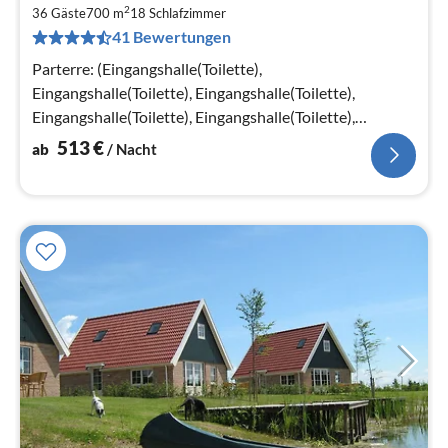
ab
2
5
36 Gäste
700 m
18
Schlafzimmer
41 Bewertungen
pr
Na
Parterre: (Eingangshalle(Toilette),
Eingangshalle(Toilette), Eingangshalle(Toilette),
Eingangshalle(Toilette), Eingangshalle(Toilette),
Wohnzimmer(TV(Kabel), DVD-Spieler, Radio)
513
€
ab
/ Nacht