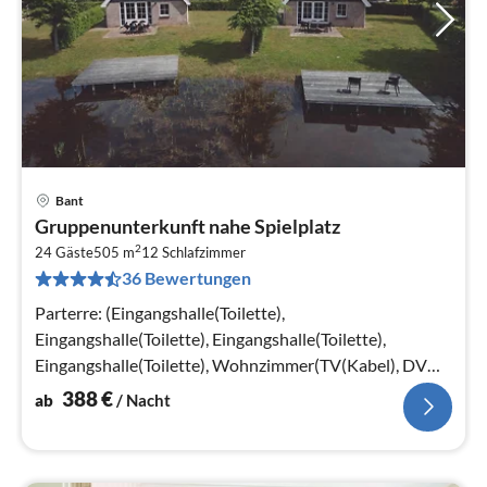
Bant
Pre
Gruppenunterkunft nahe Spielplatz
ab
2
3
24 Gäste
505 m
12
Schlafzimmer
36 Bewertungen
pr
Na
Parterre: (Eingangshalle(Toilette),
Eingangshalle(Toilette), Eingangshalle(Toilette),
Eingangshalle(Toilette), Wohnzimmer(TV(Kabel), DVD-
Spieler, Radio), Wohnzimmer(TV(Kabel)
388
€
ab
/ Nacht