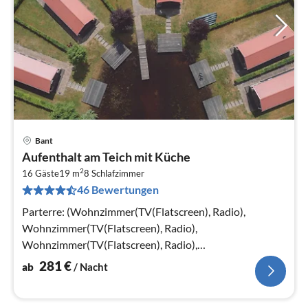
Bant
Pre
Aufenthalt am Teich mit Küche
ab
2
2
16 Gäste
19 m
8
Schlafzimmer
46 Bewertungen
pr
Na
Parterre: (Wohnzimmer(TV(Flatscreen), Radio),
Wohnzimmer(TV(Flatscreen), Radio),
Wohnzimmer(TV(Flatscreen), Radio),
Wohnzimmer(TV(Flatscreen), Radio)
281
€
ab
/ Nacht