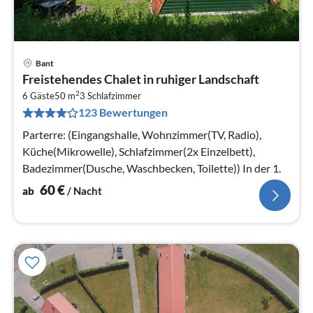
Bant
Pre
Freistehendes Chalet in ruhiger Landschaft
ab
2
6
6 Gäste
50 m
3
Schlafzimmer
123 Bewertungen
pr
Na
Parterre: (Eingangshalle, Wohnzimmer(TV, Radio),
Küche(Mikrowelle), Schlafzimmer(2x Einzelbett),
Badezimmer(Dusche, Waschbecken, Toilette)) In der 1.
60
€
ab
/ Nacht