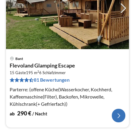
Bant
Pre
Flevoland Glamping Escape
ab
2
2
15 Gäste
195 m
6
Schlafzimmer
81 Bewertungen
pr
Na
Parterre: (offene Küche(Wasserkocher, Kochherd,
Kaffeemaschine(Filter), Backofen, Mikrowelle,
Kühlschrank(+ Gefrierfach))
290
€
ab
/ Nacht