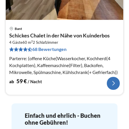
Bant
Pre
Schickes Chalet in der Nähe von Kuinderbos
ab
2
5
4 Gäste
60 m
2
Schlafzimmer
68 Bewertungen
pr
Na
Parterre: (offene Küche(Wasserkocher, Kochherd(4
Kochplatten), Kaffeemaschine(Filter), Backofen,
Mikrowelle, Spülmaschine, Kühlschrank(+ Gefrierfach))
59
€
ab
/ Nacht
Einfach und ehrlich - Buchen
ohne Gebühren!