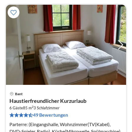
Bant
Pre
Haustierfreundlicher Kurzurlaub
ab
2
7
6 Gäste
85 m
3
Schlafzimmer
49 Bewertungen
pr
Na
Parterre: (Eingangshalle, Wohnzimmer(TV(Kabel),
DVD-Spieler, Radio), Küche(Mikrowelle, Spülmaschine),