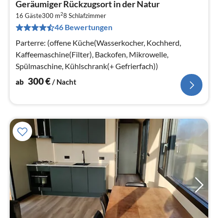
Geräumiger Rückzugsort in der Natur
ab
2
3
16 Gäste
300 m
8
Schlafzimmer
46 Bewertungen
pr
Na
Parterre: (offene Küche(Wasserkocher, Kochherd,
Kaffeemaschine(Filter), Backofen, Mikrowelle,
Spülmaschine, Kühlschrank(+ Gefrierfach))
300
€
ab
/ Nacht