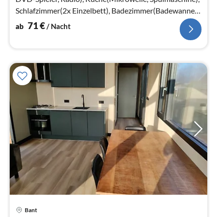
Schlafzimmer(2x Einzelbett), Badezimmer(Badewanne,
Waschbecken), Toilette)
71
€
ab
/ Nacht
Bant
Pre