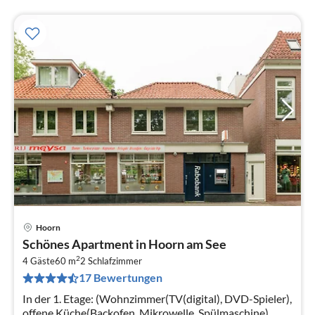
Hoorn
Pre
Schönes Apartment in Hoorn am See
ab
2
3
4 Gäste
60 m
2
Schlafzimmer
17 Bewertungen
pr
Na
In der 1. Etage: (Wohnzimmer(TV(digital), DVD-Spieler),
offene Küche(Backofen, Mikrowelle, Spülmaschine),