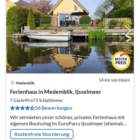
14 km von Hoorn
Medemblik
Pre
Ferienhaus in Medemblik, Ijsselmeer
ab
1
2
7 Gäste
90 m
3
Schlafzimmer
pr
56 Bewertungen
Na
Wir vermieten unser schönes, privates Ferienhaus mit
eigenem Bootssteg im EuroParcs Ijsselmeer (ehemals
Bungalowpark Zuiderzee) in Medemblik, Nordholland.
Kostenfreie Stornierung