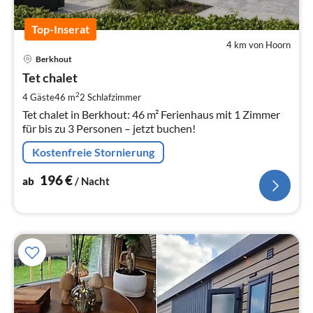
Top-Inserat
4 km von Hoorn
Pre
Berkhout
ab
1
Tet chalet
pr
2
4 Gäste
46 m
2
Schlafzimmer
Na
Tet chalet in Berkhout: 46 m² Ferienhaus mit 1 Zimmer
für bis zu 3 Personen – jetzt buchen!
Kostenfreie Stornierung
196
€
ab
/ Nacht