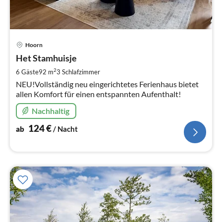
Pre
Hoorn
ab
1
Het Stamhuisje
pr
2
6 Gäste
92 m
3
Schlafzimmer
Na
NEU!Vollständig neu eingerichtetes Ferienhaus bietet
allen Komfort für einen entspannten Aufenthalt!
Nachhaltig
124
€
ab
/ Nacht