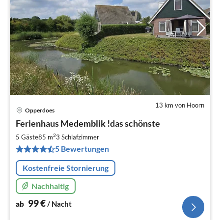
13 km von Hoorn
Opperdoes
Pre
Ferienhaus Medemblik !das schönste
ab
9
2
5 Gäste
85 m
3
Schlafzimmer
pr
5 Bewertungen
Na
Kostenfreie Stornierung
Nachhaltig
99
€
ab
/ Nacht