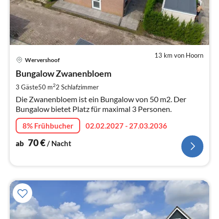
13 km von Hoorn
Pre
Wervershoof
ab
7
Bungalow Zwanenbloem
pr
2
3 Gäste
50 m
2
Schlafzimmer
Na
Die Zwanenbloem ist ein Bungalow von 50 m2. Der
Bungalow bietet Platz für maximal 3 Personen.
8% Frühbucher
02.02.2027 - 27.03.2036
70
€
ab
/ Nacht