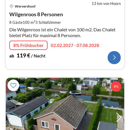
13 km von Hoorn
Pre
Wervershoof
ab
1
Wilgenroos 8 Personen
pr
2
8 Gäste
100 m
3
Schlafzimmer
Na
Die Wilgenroos ist ein Chalet von 100 m2. Das Chalet
bietet Platz für maximal 8 Personen.
8% Frühbucher
02.02.2027 - 07.08.2028
119
€
ab
/ Nacht
8%