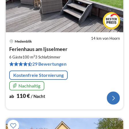
14 km von Hoorn
Medemblik
Pre
Ferienhaus am Ijsselmeer
ab
1
2
6 Gäste
100 m
3
Schlafzimmer
pr
29 Bewertungen
Na
Kostenfreie Stornierung
Nachhaltig
110
€
ab
/ Nacht