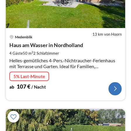
13 km von Hoorn
Pre
Medemblik
ab
1
Haus am Wasser in Nordholland
pr
2
4 Gäste
50 m
2
Schlafzimmer
Na
Helles-gemütliches 4-Pers.-Nichtraucher-Ferienhaus
mit Terrasse und Garten. Ideal für Familien,
Angelfreunde und Vogelliebhaber/innen. Hauseigenes
5% Last-Minute
Ruderboot.
107
€
ab
/ Nacht