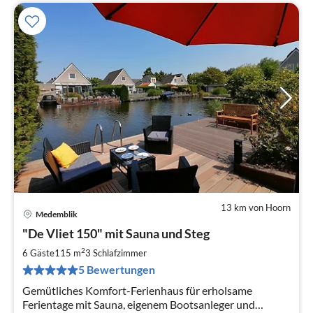
13 km von Hoorn
Medemblik
Pre
"De Vliet 150" mit Sauna und Steg
ab
1
2
6 Gäste
115 m
3
Schlafzimmer
pr
5 Bewertungen
Na
Gemütliches Komfort-Ferienhaus für erholsame
Ferientage mit Sauna, eigenem Bootsanleger und