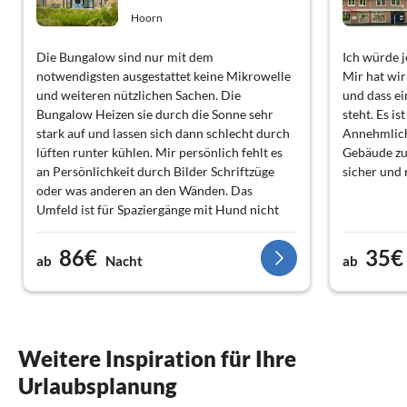
Hoorn
Die Bungalow sind nur mit dem
Ich würde j
notwendigsten ausgestattet keine Mikrowelle
Mir hat wir
und weiteren nützlichen Sachen. Die
und dass e
Bungalow Heizen sie durch die Sonne sehr
steht. Es i
stark auf und lassen sich dann schlecht durch
Annehmlich
lüften runter kühlen. Mir persönlich fehlt es
Gebäude zu
an Persönlichkeit durch Bilder Schriftzüge
sicher und 
oder was anderen an den Wänden. Das
Umfeld ist für Spaziergänge mit Hund nicht
geeignet. Die meisten Strände sind für Hunde
verboten. Das Internet war großer Mist.
86€
35€
ab
Nacht
ab
Weitere Inspiration für Ihre
Urlaubsplanung