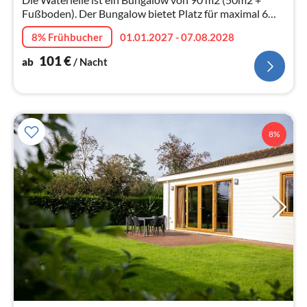
Fußboden). Der Bungalow bietet Platz für maximal 6
Personen.
8% Frühbucher
01.01.2027 - 07.08.2028
101
€
ab
/ Nacht
8%