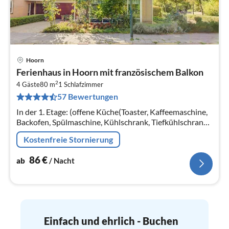
Hoorn
Pre
Ferienhaus in Hoorn mit französischem Balkon
ab
2
8
4 Gäste
80 m
1
Schlafzimmer
57 Bewertungen
pr
Na
In der 1. Etage: (offene Küche(Toaster, Kaffeemaschine,
Backofen, Spülmaschine, Kühlschrank, Tiefkühlschrank),
Wohn-/Schlafzimmer(Einzelbett, Einzelbett, TV, Radio)
Kostenfreie Stornierung
86
€
ab
/ Nacht
Einfach und ehrlich - Buchen