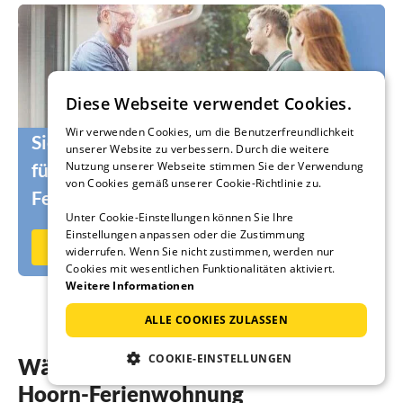
Diese Webseite verwendet Cookies.
Wir verwenden Cookies, um die Benutzerfreundlichkeit
Sie suchen noch die passenden Urlauber
unserer Website zu verbessern. Durch die weitere
für Ihr Ferienhaus oder Ihre
Nutzung unserer Webseite stimmen Sie der Verwendung
von Cookies gemäß unserer Cookie-Richtlinie zu.
Ferienwohnung?
Unter Cookie-Einstellungen können Sie Ihre
Einstellungen anpassen oder die Zustimmung
Jetzt auf Ferienhausmiete.de vermieten
widerrufen. Wenn Sie nicht zustimmen, werden nur
Cookies mit wesentlichen Funktionalitäten aktiviert.
Weitere Informationen
ALLE COOKIES ZULASSEN
COOKIE-EINSTELLUNGEN
Wählen Sie aus 6 Angeboten Ihre
Hoorn-Ferienwohnung