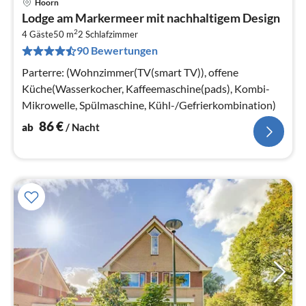
Hoorn
Pre
Lodge am Markermeer mit nachhaltigem Design
ab
2
8
4 Gäste
50 m
2
Schlafzimmer
90 Bewertungen
pr
Na
Parterre: (Wohnzimmer(TV(smart TV)), offene
Küche(Wasserkocher, Kaffeemaschine(pads), Kombi-
Mikrowelle, Spülmaschine, Kühl-/Gefrierkombination)
86
€
ab
/ Nacht