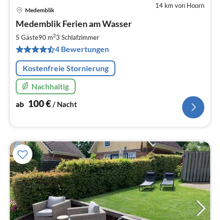
14 km von Hoorn
Medemblik
Pre
Medemblik Ferien am Wasser
ab
1
2
5 Gäste
90 m
3
Schlafzimmer
pr
4 Bewertungen
Na
Kostenfreie Stornierung
Nachhaltig
100
€
ab
/ Nacht