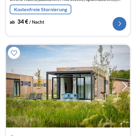
Badezimmer(Dusche, Waschbecken, Toilette), Toilette)
Kostenfreie Stornierung
In der 2.
34
€
ab
/ Nacht