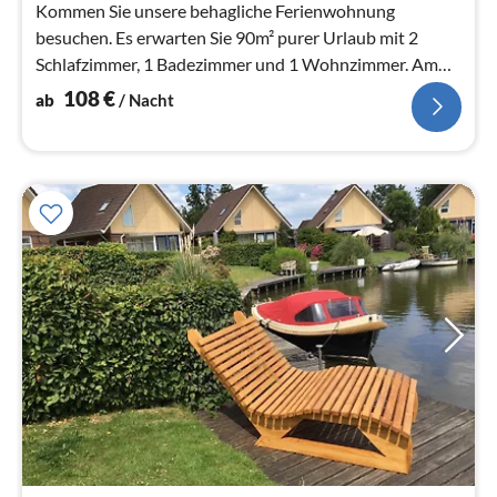
Kommen Sie unsere behagliche Ferienwohnung
besuchen. Es erwarten Sie 90m² purer Urlaub mit 2
Schlafzimmer, 1 Badezimmer und 1 Wohnzimmer. Am
Wasser gelegen mit eigenem Steg.
108
€
ab
/ Nacht