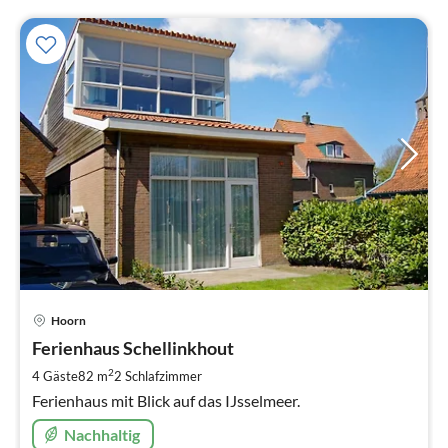
Pre
Hoorn
ab
1
Ferienhaus Schellinkhout
pr
2
4 Gäste
82 m
2
Schlafzimmer
Na
Ferienhaus mit Blick auf das IJsselmeer.
Nachhaltig