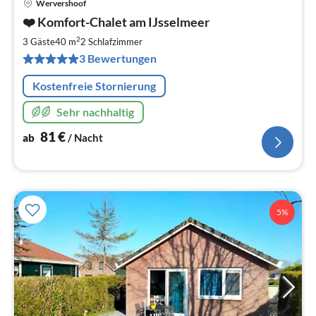
Wervershoof
Pre
❤️ Komfort-Chalet am IJsselmeer
ab
8
2
3 Gäste
40 m
2
Schlafzimmer
pr
3 Bewertungen
Na
Kostenfreie Stornierung
Sehr nachhaltig
81
€
ab
/ Nacht
5%