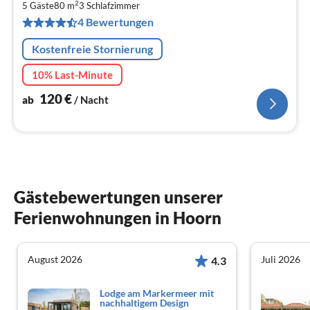
1
2
5 Gäste
80 m
3
Schlafzimmer
pr
4 Bewertungen
Na
Kostenfreie Stornierung
10% Last-Minute
120
€
ab
/ Nacht
Gästebewertungen unserer
Ferienwohnungen in Hoorn
August 2026
Juli 2026
4.3
Lodge am Markermeer mit
nachhaltigem Design