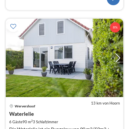
8%
13 km von Hoorn
Pre
Wervershoof
ab
1
Waterlelie
pr
2
6 Gäste
90 m
3
Schlafzimmer
Na
Die Waterlelie ist ein Bungalow von 90 m2 (50m2 +