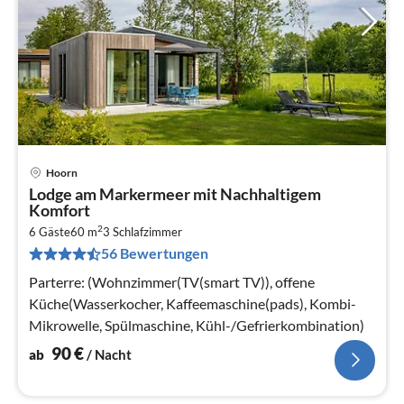
Hoorn
Pre
Lodge am Markermeer mit Nachhaltigem
ab
Komfort
9
2
6 Gäste
60 m
3
Schlafzimmer
pr
56 Bewertungen
Na
Parterre: (Wohnzimmer(TV(smart TV)), offene
Küche(Wasserkocher, Kaffeemaschine(pads), Kombi-
Mikrowelle, Spülmaschine, Kühl-/Gefrierkombination)
90
€
ab
/ Nacht