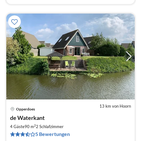
13 km von Hoorn
Opperdoes
Pre
de Waterkant
ab
1
2
4 Gäste
90 m
2
Schlafzimmer
pr
5 Bewertungen
Na