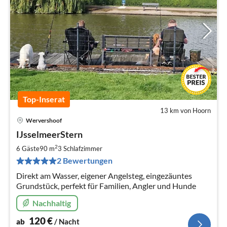
Top-Inserat
13 km von Hoorn
Wervershoof
Pre
IJsselmeerStern
ab
1
2
6 Gäste
90 m
3
Schlafzimmer
pr
2 Bewertungen
Na
Direkt am Wasser, eigener Angelsteg, eingezäuntes
Grundstück, perfekt für Familien, Angler und Hunde
Nachhaltig
120
€
ab
/ Nacht