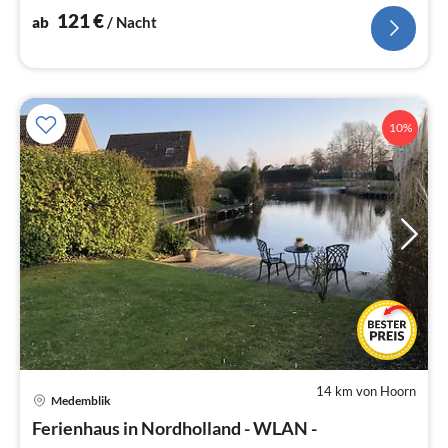
121
€
ab
/ Nacht
10%
14 km von Hoorn
Medemblik
Pre
Ferienhaus in Nordholland - WLAN -
ab