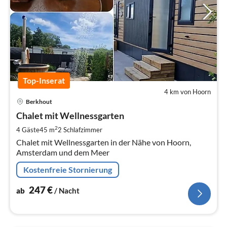
Top-Inserat
4 km von Hoorn
Pre
Berkhout
ab
2
Chalet mit Wellnessgarten
pr
2
4 Gäste
45 m
2
Schlafzimmer
Na
Chalet mit Wellnessgarten in der Nähe von Hoorn,
Amsterdam und dem Meer
Kostenfreie Stornierung
247
€
ab
/ Nacht