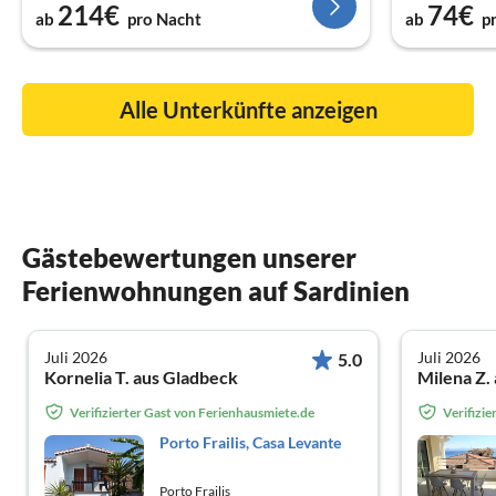
214€
74€
ab
pro Nacht
ab
p
Alle Unterkünfte anzeigen
Gästebewertungen unserer
Ferienwohnungen auf Sardinien
Juli 2026
Juli 2026
5.0
Kornelia T. aus Gladbeck
Milena Z. 
Verifizierter Gast von Ferienhausmiete.de
Verifizi
Porto Frailis, Casa Levante
Porto Frailis