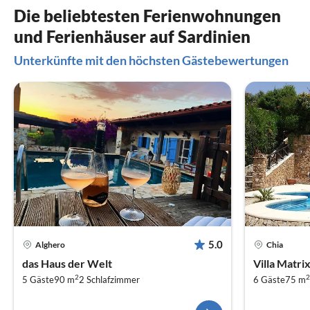
Die beliebtesten Ferienwohnungen
und Ferienhäuser auf Sardinien
Unterkünfte mit den höchsten Gästebewertungen
5.0
Alghero
Chia
das Haus der Welt
Villa Matri
2
2
5 Gäste
90 m
2
Schlafzimmer
6 Gäste
75 m