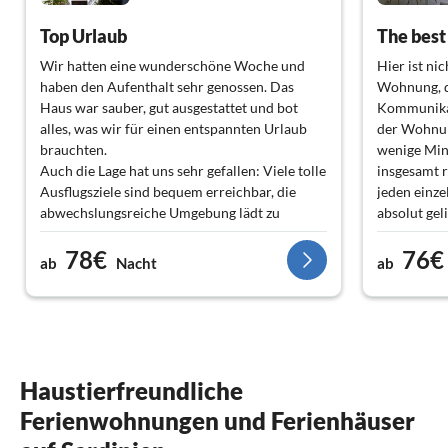
Top Urlaub
Wir hatten eine wunderschöne Woche und
Hier ist ni
haben den Aufenthalt sehr genossen. Das
Wohnung, d
Haus war sauber, gut ausgestattet und bot
Kommunikat
alles, was wir für einen entspannten Urlaub
der Wohnung
brauchten.
wenige Minu
Auch die Lage hat uns sehr gefallen: Viele tolle
insgesamt r
Ausflugsziele sind bequem erreichbar, die
jeden einze
abwechslungsreiche Umgebung lädt zu
absolut gel
Entdeckungstouren ein. Ein besonderes
dieses Erle
78€
76€
Highlight waren die landschaftlich reizvollen,
% empfohle
ab
Nacht
ab
kurvenreichen Straßen.
Lenka!
Top. Jederzeit wieder!
Haustierfreundliche
Ferienwohnungen und Ferienhäuser