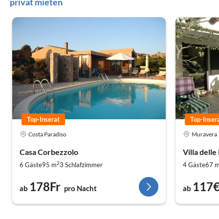
privat mieten
Top-Inserat
Top-Inser
Costa Paradiso
Muravera
Casa Corbezzolo
Villa dell
2
6 Gäste
95 m
3
Schlafzimmer
4 Gäste
67 
178Fr
117
ab
pro Nacht
ab