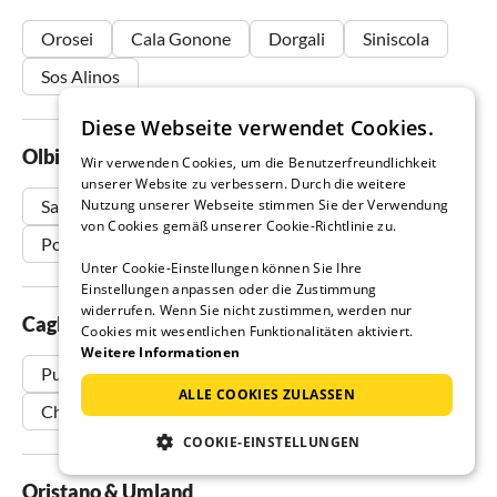
Orosei
Cala Gonone
Dorgali
Siniscola
Sos Alinos
Diese Webseite verwendet Cookies.
Olbia Tempio
Wir verwenden Cookies, um die Benutzerfreundlichkeit
unserer Website zu verbessern. Durch die weitere
Nutzung unserer Webseite stimmen Sie der Verwendung
San Teodoro
Olbia
Costa Smeralda
von Cookies gemäß unserer Cookie-Richtlinie zu.
Porto Pollo
Costa Paradiso
Unter Cookie-Einstellungen können Sie Ihre
Einstellungen anpassen oder die Zustimmung
widerrufen. Wenn Sie nicht zustimmen, werden nur
Cagliari Region
Cookies mit wesentlichen Funktionalitäten aktiviert.
Weitere Informationen
Pula
Costa Rei
Cagliari
Villasimius
ALLE COOKIES ZULASSEN
Chia
COOKIE-EINSTELLUNGEN
Oristano & Umland