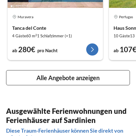
Muravera
Perfugas
Tanca del Conte
Haus Sonn
2
4 Gäste
60 m
1
Schlafzimmer (+1)
10 Gäste
13
280€
107
ab
pro Nacht
ab
Alle Angebote anzeigen
Ausgewählte Ferienwohnungen und
Ferienhäuser auf Sardinien
Diese Traum-Ferienhäuser können Sie direkt von