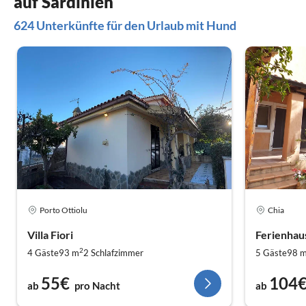
auf Sardinien
624 Unterkünfte für den Urlaub mit Hund
Porto Ottiolu
Chia
Villa Fiori
Ferienha
2
4 Gäste
93 m
2
Schlafzimmer
5 Gäste
98 
55€
104
ab
pro Nacht
ab