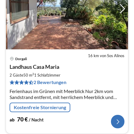
16 km von Sos Alinos
Dorgali
Pre
Landhaus Casa Maria
ab
7
2
2 Gäste
50 m
1
Schlafzimmer
pr
2 Bewertungen
Na
Ferienhaus im Grünen mit Meerblick Nur 2km vom
Sandstrand entfernt, mit herrlichem Meerblick und
großzügiger Terrasse.
Kostenfreie Stornierung
70
€
ab
/ Nacht