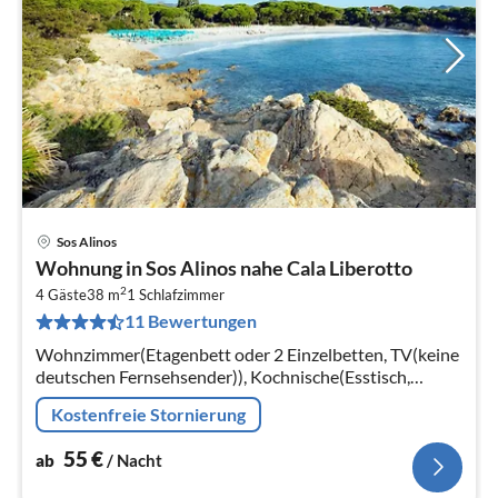
Sos Alinos
Pre
Wohnung in Sos Alinos nahe Cala Liberotto
ab
2
5
4 Gäste
38 m
1
Schlafzimmer
11 Bewertungen
pr
Na
Wohnzimmer(Etagenbett oder 2 Einzelbetten, TV(keine
deutschen Fernsehsender)), Kochnische(Esstisch,
Kochplatte(4 Kochplatten, Gas)
Kostenfreie Stornierung
55
€
ab
/ Nacht