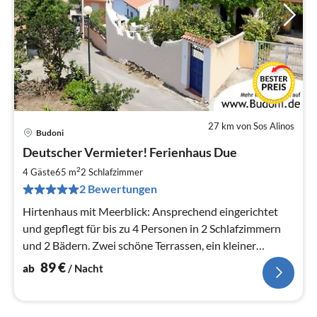
27 km von Sos Alinos
Budoni
Pre
Deutscher Vermieter! Ferienhaus Due
ab
8
2
4 Gäste
65 m
2
Schlafzimmer
pr
2 Bewertungen
Na
Hirtenhaus mit Meerblick: Ansprechend eingerichtet
und gepflegt für bis zu 4 Personen in 2 Schlafzimmern
und 2 Bädern. Zwei schöne Terrassen, ein kleiner
Garten. Wunderbar!
89
€
ab
/ Nacht