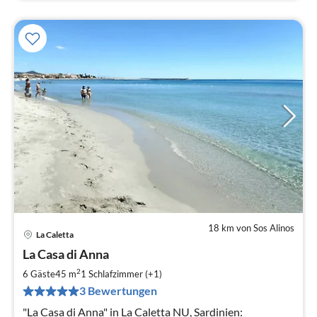
18 km von Sos Alinos
La Caletta
Pre
La Casa di Anna
ab
6
2
6 Gäste
45 m
1
Schlafzimmer (+1)
pr
3 Bewertungen
Na
"La Casa di Anna" in La Caletta NU, Sardinien: