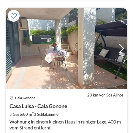
23 km von Sos Alinos
Pre
Cala Gonone
ab
1
Casa Luisa - Cala Gonone
pr
2
5 Gäste
80 m
3
Schlafzimmer
Na
Wohnung in einem kleinen Haus in ruhiger Lage, 400 m
vom Strand entfernt