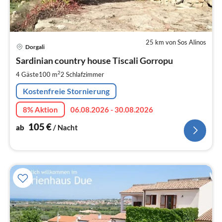
25 km von Sos Alinos
Pre
Dorgali
ab
1
Sardinian country house Tiscali Gorropu
pr
2
4 Gäste
100 m
2
Schlafzimmer
Na
Kostenfreie Stornierung
8% Aktion
06.08.2026 - 30.08.2026
105
€
ab
/ Nacht