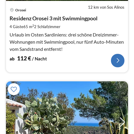
12 km von Sos Alinos
Pre
Orosei
ab
1
Residenz Orosei 3 mit Swimmingpool
pr
2
4 Gäste
65 m
2
Schlafzimmer
Na
Urlaub im Osten Sardiniens: drei schöne Dreizimmer-
Wohnungen mit Swimmingpool, nur fünf Auto-Minuten
vom Sandstrand entfernt!
112
€
ab
/ Nacht