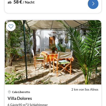
Supermarkt+Restaurants - 2 Min
58
€
ab
/ Nacht
2 km von Sos Alinos
Pre
Cala Liberotto
ab
1
Villa Dolores
pr
2
6 Gäste
90 m
3
Schlafzimmer