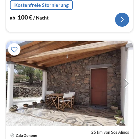
Kostenfreie Stornierung
100
€
ab
/ Nacht
25 km von Sos Alinos
Pre
Cala Gonone
ab