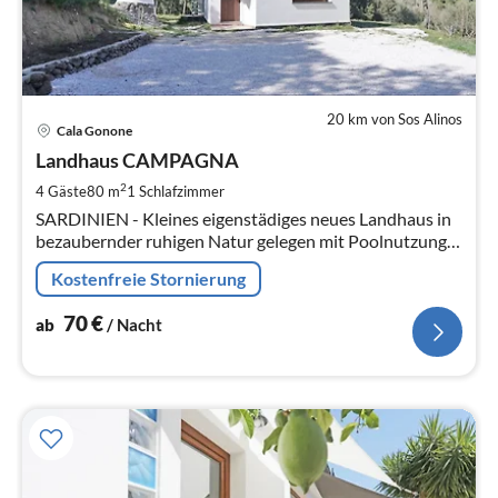
20 km von Sos Alinos
Pre
Cala Gonone
ab
7
Landhaus CAMPAGNA
pr
2
4 Gäste
80 m
1
Schlafzimmer
Na
SARDINIEN - Kleines eigenstädiges neues Landhaus in
bezaubernder ruhigen Natur gelegen mit Poolnutzung
in der Region CALA-GONONE. Nur ca. 120 km vom
Kostenfreie Stornierung
Flughafen von OLBIA.
70
€
ab
/ Nacht