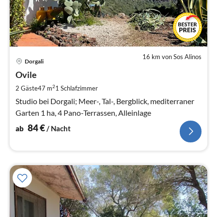
16 km von Sos Alinos
Pre
Dorgali
ab
8
Ovile
pr
2
2 Gäste
47 m
1
Schlafzimmer
Na
Studio bei Dorgali; Meer-, Tal-, Bergblick, mediterraner
Garten 1 ha, 4 Pano-Terrassen, Alleinlage
84
€
ab
/ Nacht