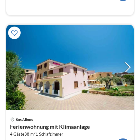
Pre
Sos Alinos
ab
Ferienwohnung mit Klimaanlage
6
2
4 Gäste
38 m
1
Schlafzimmer
pr