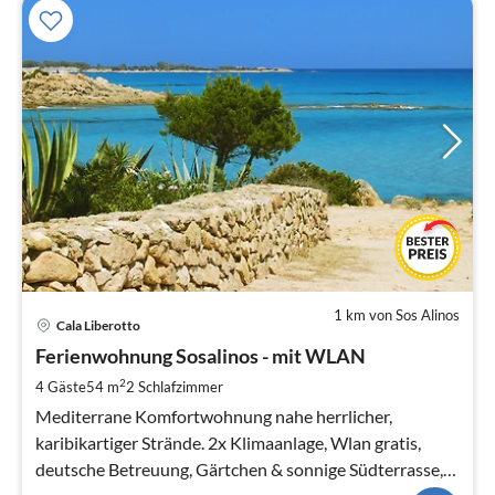
1 km von Sos Alinos
Pre
Cala Liberotto
ab
5
Ferienwohnung Sosalinos - mit WLAN
pr
2
4 Gäste
54 m
2
Schlafzimmer
Na
Mediterrane Komfortwohnung nahe herrlicher,
karibikartiger Strände. 2x Klimaanlage, Wlan gratis,
deutsche Betreuung, Gärtchen & sonnige Südterrasse,