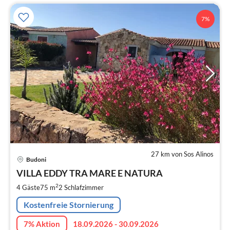
7%
27 km von Sos Alinos
Pre
Budoni
ab
1
VILLA EDDY TRA MARE E NATURA
pr
2
4 Gäste
75 m
2
Schlafzimmer
Na
Kostenfreie Stornierung
7% Aktion
18.09.2026 - 30.09.2026