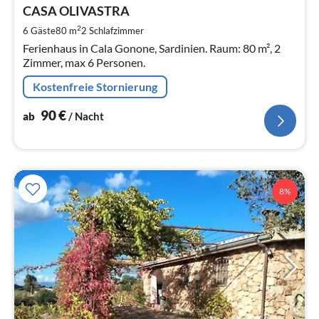
9
CASA OLIVASTRA
pr
2
6 Gäste
80 m
2
Schlafzimmer
Na
Ferienhaus in Cala Gonone, Sardinien. Raum: 80 m², 2
Zimmer, max 6 Personen.
Kostenfreie Stornierung
90
€
ab
/ Nacht
8%