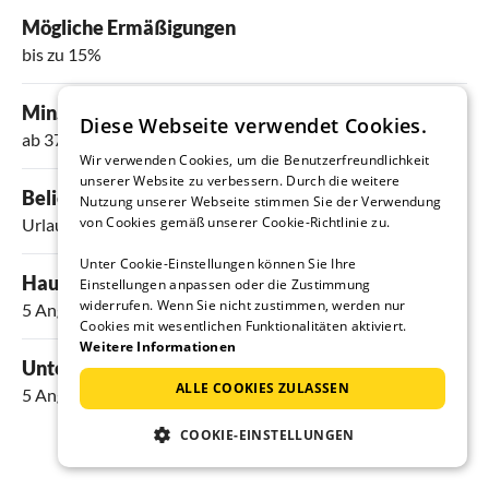
Mögliche Ermäßigungen
bis zu 15%
Min. Preis pro Nacht
Diese Webseite verwendet Cookies.
ab 37 €
Wir verwenden Cookies, um die Benutzerfreundlichkeit
unserer Website zu verbessern. Durch die weitere
Beliebte Ausstattungsmerkmale
Nutzung unserer Webseite stimmen Sie der Verwendung
von Cookies gemäß unserer Cookie-Richtlinie zu.
Urlaub mit Hund
,
Fernseher
,
WLAN
,
Garten
und
Pool
Unter Cookie-Einstellungen können Sie Ihre
Haustiere erlaubt
Einstellungen anpassen oder die Zustimmung
widerrufen. Wenn Sie nicht zustimmen, werden nur
5 Angebote
Cookies mit wesentlichen Funktionalitäten aktiviert.
Weitere Informationen
Unterkünfte mit Pool
ALLE COOKIES ZULASSEN
5 Angebote
COOKIE-EINSTELLUNGEN