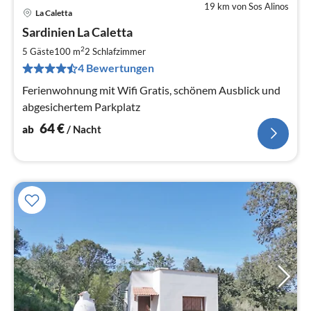
19 km von Sos Alinos
La Caletta
Pre
Sardinien La Caletta
ab
6
2
5 Gäste
100 m
2
Schlafzimmer
pr
4 Bewertungen
Na
Ferienwohnung mit Wifi Gratis, schönem Ausblick und
abgesichertem Parkplatz
64
€
ab
/ Nacht