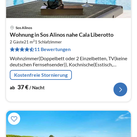
Sos Alinos
Pre
Wohnung in Sos Alinos nahe Cala Liberotto
ab
2
3
2 Gäste
21 m
1
Schlafzimmer
11 Bewertungen
pr
Na
Wohnzimmer(Doppelbett oder 2 Einzelbetten, TV(keine
deutschen Fernsehsender)), Kochnische(Esstisch,
Kochplatte(4 Kochplatten, Gas)
Kostenfreie Stornierung
37
€
ab
/ Nacht