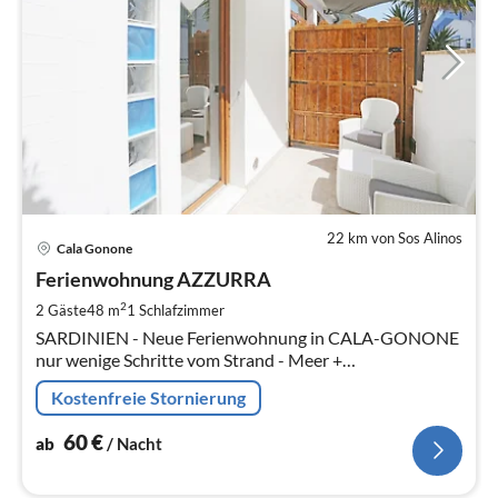
22 km von Sos Alinos
Pre
Cala Gonone
ab
6
Ferienwohnung AZZURRA
pr
2
2 Gäste
48 m
1
Schlafzimmer
Na
SARDINIEN - Neue Ferienwohnung in CALA-GONONE
nur wenige Schritte vom Strand - Meer +
Einkaufsmöglichkeiten.
Kostenfreie Stornierung
60
€
ab
/ Nacht