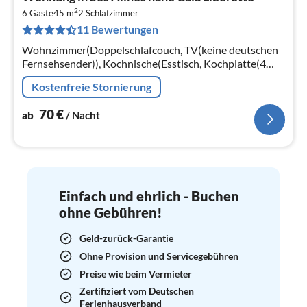
ab
2
7
6 Gäste
45 m
2
Schlafzimmer
11 Bewertungen
pr
Na
Wohnzimmer(Doppelschlafcouch, TV(keine deutschen
Fernsehsender)), Kochnische(Esstisch, Kochplatte(4
Kochplatten, Gas), Wasserkocher, Toaster, Mikrowelle,
Kostenfreie Stornierung
Kühl-/Gefrierkombination)
70
€
ab
/ Nacht
Einfach und ehrlich - Buchen
ohne Gebühren!
Geld-zurück-Garantie
Ohne Provision und Servicegebühren
Preise wie beim Vermieter
Zertifiziert vom Deutschen
Ferienhausverband