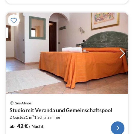
Pre
Sos Alinos
ab
Studio mit Veranda und Gemeinschaftspool
4
2
2 Gäste
21 m
1
Schlafzimmer
pr
Na
42
€
ab
/ Nacht