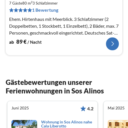
8
2
7 Gäste
80 m
3
Schlafzimmer
pr
1 Bewertung
Na
Ehem. Hirtenhaus mit Meerblick. 3 Schlafzimmer (2
Doppelbetten, 1 Stockbett, 1 Einzelbett), 2 Bäder, max. 7
Personen, geschmackvoll eingerichtet. Deutsches Sat-
TV. Super!
89
€
ab
/ Nacht
Gästebewertungen unserer
Ferienwohnungen in Sos Alinos
Juni 2025
Mai 2025
4.2
Wohnung in Sos Alinos nahe
Cala Liberotto