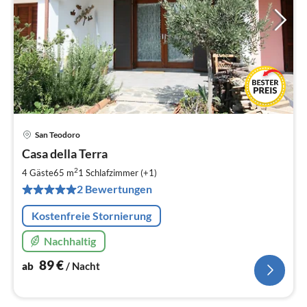
San Teodoro
Pre
Casa della Terra
ab
8
2
4 Gäste
65 m
1
Schlafzimmer (+1)
pr
2 Bewertungen
Na
Kostenfreie Stornierung
Nachhaltig
89
€
ab
/ Nacht