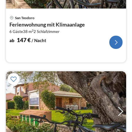
Pre
San Teodoro
ab
Ferienwohnung mit Klimaanlage
1
2
6 Gäste
38 m
2
Schlafzimmer
pr
Na
147
€
ab
/ Nacht