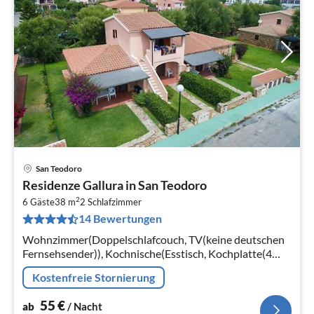
San Teodoro
Pre
Residenze Gallura in San Teodoro
ab
2
5
6 Gäste
38 m
2
Schlafzimmer
14 Bewertungen
pr
Na
Wohnzimmer(Doppelschlafcouch, TV(keine deutschen
Fernsehsender)), Kochnische(Esstisch, Kochplatte(4
Kochplatten, Gas), Backofen, Mikrowelle,
Kostenfreie Stornierung
Kühl-/Gefrierkombination)
55
€
ab
/ Nacht