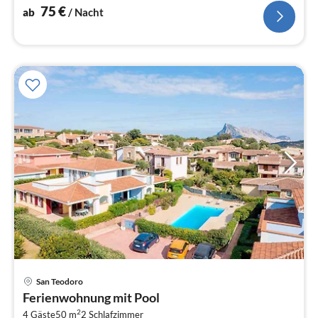
75
€
ab
/ Nacht
Pre
San Teodoro
ab
Ferienwohnung mit Pool
9
2
4 Gäste
50 m
2
Schlafzimmer
pr