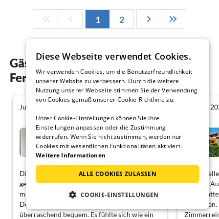
1
2
Diese Webseite verwendet Cookies.
Gästebewertungen unserer
Wir verwenden Cookies, um die Benutzerfreundlichkeit
Ferienwohnungen in San Teodoro
unserer Website zu verbessern. Durch die weitere
Nutzung unserer Webseite stimmen Sie der Verwendung
von Cookies gemäß unserer Cookie-Richtlinie zu.
Juli 2026
Februar 20
4.5
Unter Cookie-Einstellungen können Sie Ihre
Einstellungen anpassen oder die Zustimmung
Ferienhaus in San Teodoro
widerrufen. Wenn Sie nicht zustimmen, werden nur
am Meer
Cookies mit wesentlichen Funktionalitäten aktiviert.
San Teodoro
Weitere Informationen
Die Ferienwohnung war wunderschön und
Alles in al
ALLE COOKIES ZULASSEN
gemütlich, die offene Küche hatte alles, was
unseren Au
man zum Kochen braucht, und das
ausgestatte
COOKIE-EINSTELLUNGEN
Doppelschlafsofa im Wohnzimmer war
brauchten. 
überraschend bequem. Es fühlte sich wie ein
Zimmerreini