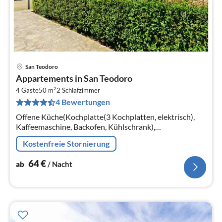
San Teodoro
Pre
Appartements in San Teodoro
ab
2
6
4 Gäste
50 m
2
Schlafzimmer
4 Bewertungen
pr
Na
Offene Küche(Kochplatte(3 Kochplatten, elektrisch),
Kaffeemaschine, Backofen, Kühlschrank),
Wohn/Esszimmer(TV, Esstisch, Sitzecke),
Kostenfreie Stornierung
Schlafzimmer(Doppelbett)
64
€
ab
/ Nacht