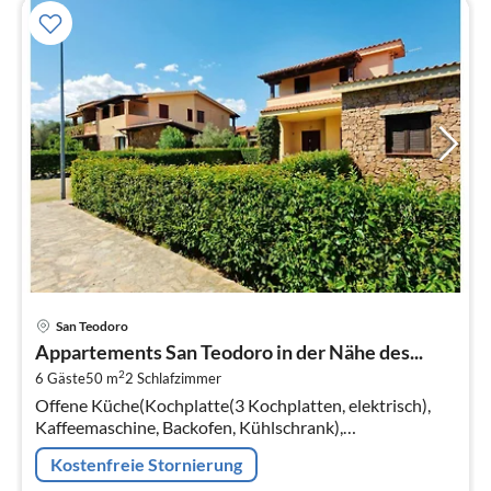
Pre
San Teodoro
ab
Appartements San Teodoro in der Nähe des...
7
2
6 Gäste
50 m
2
Schlafzimmer
pr
Offene Küche(Kochplatte(3 Kochplatten, elektrisch),
Na
Kaffeemaschine, Backofen, Kühlschrank),
Wohn/Esszimmer(Doppelschlafcouch, TV, Esstisch,
Kostenfreie Stornierung
Sitzecke), Schlafzimmer(Doppelbett)