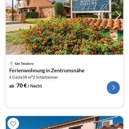
Pre
San Teodoro
ab
Ferienwohnung in Zentrumsnähe
7
2
6 Gäste
38 m
2
Schlafzimmer
pr
Na
70
€
ab
/ Nacht