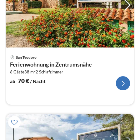
Pre
San Teodoro
ab
Ferienwohnung in Zentrumsnähe
7
2
6 Gäste
38 m
2
Schlafzimmer
pr
Na
70
€
ab
/ Nacht