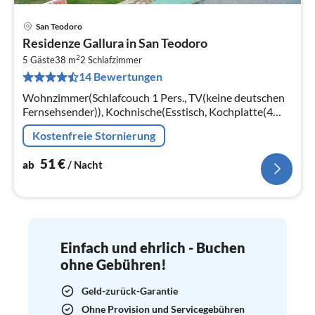
San Teodoro
Pre
Residenze Gallura in San Teodoro
ab
2
5
5 Gäste
38 m
2
Schlafzimmer
14 Bewertungen
pr
Na
Wohnzimmer(Schlafcouch 1 Pers., TV(keine deutschen
Fernsehsender)), Kochnische(Esstisch, Kochplatte(4
Kochplatten, Gas), Backofen, Mikrowelle,
Kostenfreie Stornierung
Kühl-/Gefrierkombination)
51
€
ab
/ Nacht
Einfach und ehrlich - Buchen
ohne Gebühren!
Geld-zurück-Garantie
Ohne Provision und Servicegebühren