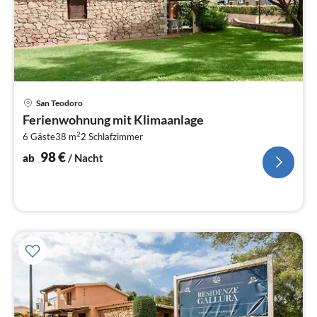
Pre
San Teodoro
ab
Ferienwohnung mit Klimaanlage
9
2
6 Gäste
38 m
2
Schlafzimmer
pr
Na
98
€
ab
/ Nacht