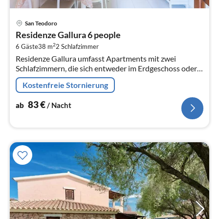
Pre
San Teodoro
ab
Residenze Gallura 6 people
8
2
6 Gäste
38 m
2
Schlafzimmer
pr
Residenze Gallura umfasst Apartments mit zwei
Na
Schlafzimmern, die sich entweder im Erdgeschoss oder
im ersten Stock befinden und jeweils über einen
Kostenfreie Stornierung
möblierten Balkon oder eine Terra...
83
€
ab
/ Nacht