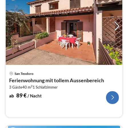
Pre
San Teodoro
ab
Ferienwohnung mit tollem Aussenbereich
8
2
3 Gäste
40 m
1
Schlafzimmer
pr
Na
89
€
ab
/ Nacht