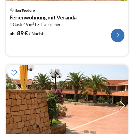
Pre
San Teodoro
ab
Ferienwohnung mit Veranda
8
2
4 Gäste
45 m
1
Schlafzimmer
pr
Na
89
€
ab
/ Nacht