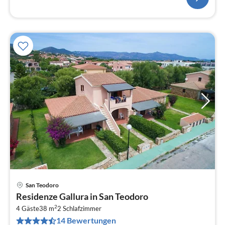
San Teodoro
Pre
Residenze Gallura in San Teodoro
ab
2
4
4 Gäste
38 m
2
Schlafzimmer
14 Bewertungen
pr