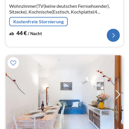
Na
Wohnzimmer(TV(keine deutschen Fernsehsender),
Sitzecke), Kochnische(Esstisch, Kochplatte(4
Kochplatten, Gas), Backofen, Mikrowelle,
Kostenfreie Stornierung
Kühl-/Gefrierkombination)
44
€
ab
/ Nacht