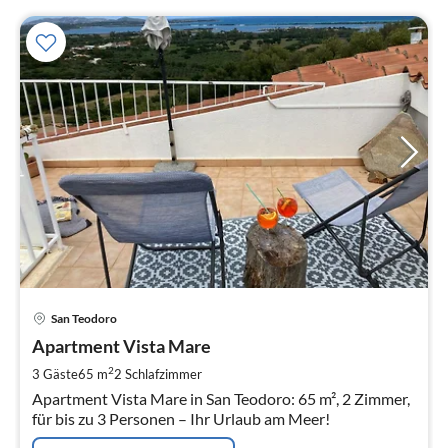
Pre
San Teodoro
ab
9
Apartment Vista Mare
pr
2
3 Gäste
65 m
2
Schlafzimmer
Na
Apartment Vista Mare in San Teodoro: 65 m², 2 Zimmer,
für bis zu 3 Personen – Ihr Urlaub am Meer!