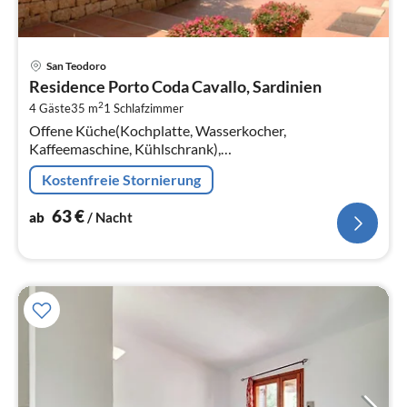
Pre
San Teodoro
ab
Residence Porto Coda Cavallo, Sardinien
6
2
4 Gäste
35 m
1
Schlafzimmer
pr
Offene Küche(Kochplatte, Wasserkocher,
Na
Kaffeemaschine, Kühlschrank),
Wohn/Esszimmer(Doppelschlafcouch, TV(Flatscreen,
Kostenfreie Stornierung
Satellit), Esstisch, Sitzecke)
63
€
ab
/ Nacht