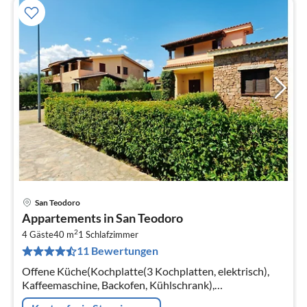
San Teodoro
Pre
Appartements in San Teodoro
ab
2
6
4 Gäste
40 m
1
Schlafzimmer
11 Bewertungen
pr
Na
Offene Küche(Kochplatte(3 Kochplatten, elektrisch),
Kaffeemaschine, Backofen, Kühlschrank),
Wohn/Esszimmer(Doppelschlafcouch, TV, Esstisch,