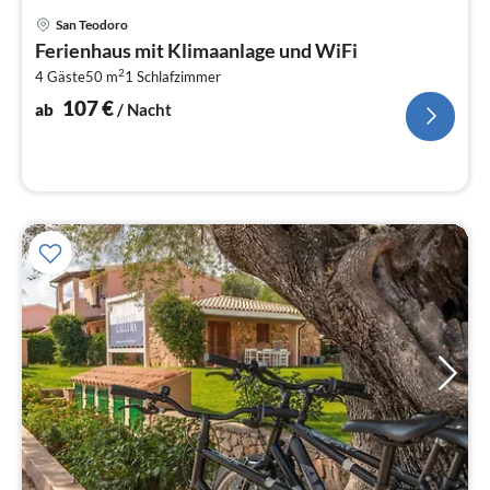
Pre
San Teodoro
ab
Ferienhaus mit Klimaanlage und WiFi
1
2
4 Gäste
50 m
1
Schlafzimmer
pr
Na
107
€
ab
/ Nacht