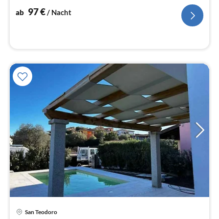
Na
97
€
ab
/ Nacht
Pre
San Teodoro
ab