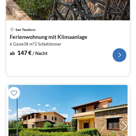
Pre
San Teodoro
ab
Ferienwohnung mit Klimaanlage
1
2
6 Gäste
38 m
2
Schlafzimmer
pr
Na
147
€
ab
/ Nacht