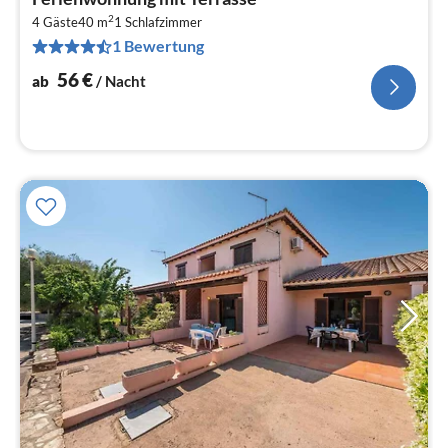
ab
2
5
4 Gäste
40 m
1
Schlafzimmer
1 Bewertung
pr
Na
56
€
ab
/ Nacht