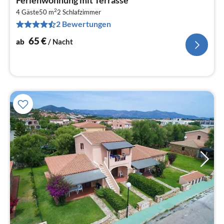
Ferienwohnung mit Terrasse
ab
2
6
4 Gäste
50 m
2
Schlafzimmer
2 Bewertungen
pr
Na
65
€
ab
/ Nacht