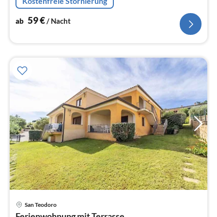
Kostenfreie Stornierung
Sitzecke), Schlafzimmer(Doppelbett)
59
€
ab
/ Nacht
San Teodoro
Pre
Ferienwohnung mit Terrasse