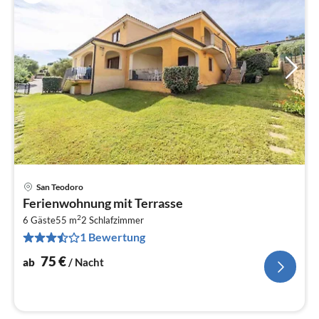
San Teodoro
Pre
Ferienwohnung mit Terrasse
ab
2
7
6 Gäste
55 m
2
Schlafzimmer
1 Bewertung
pr
Na
75
€
ab
/ Nacht