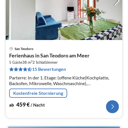
San Teodoro
Pre
Ferienhaus in San Teodoro am Meer
ab
2
4
5 Gäste
38 m
2
Schlafzimmer
15 Bewertungen
pr
Na
Parterre: In der 1. Etage: (offene Küche(Kochplatte,
Backofen, Mikrowelle, Waschmaschine),
Wohn/Esszimmer(Schlafcouch 1 Pers., TV),
Kostenfreie Stornierung
Schlafzimmer(Doppelbett)
459
€
ab
/ Nacht