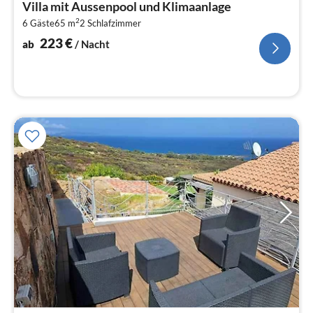
Villa mit Aussenpool und Klimaanlage
2
2
6 Gäste
65 m
2
Schlafzimmer
pr
Na
223
€
ab
/ Nacht