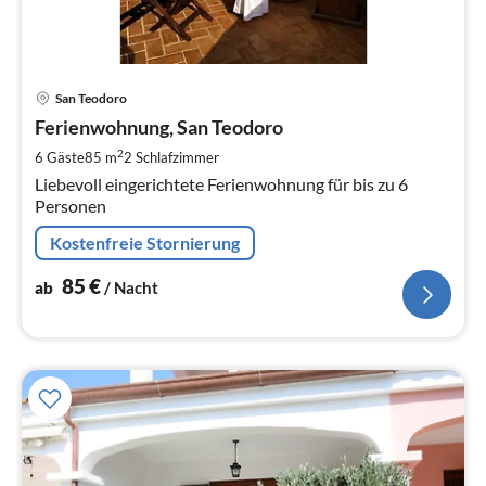
Pre
San Teodoro
ab
8
Ferienwohnung, San Teodoro
pr
2
6 Gäste
85 m
2
Schlafzimmer
Na
Liebevoll eingerichtete Ferienwohnung für bis zu 6
Personen
Kostenfreie Stornierung
85
€
ab
/ Nacht