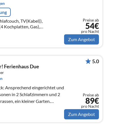
gen
rung
Preise ab
afcouch, TV(Kabel)),
54€
4 Kochplatten, Gas),
pro Nacht
Mikrowelle, Spülmaschine,
on)
Zum Angebot
5.0
! Ferienhaus Due
er
en
ck: Ansprechend eingerichtet und
rsonen in 2 Schlafzimmern und 2
Preise ab
89€
assen, ein kleiner Garten.
pro Nacht
Zum Angebot