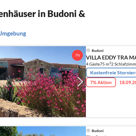
enhäuser in Budoni &
& Umgebung
Budoni
7%
VILLA EDDY TRA M
2
4 Gäste
75 m
2
Schlafzimm
Kostenfreie Stornie
7% Aktion
18.09.2
Budoni