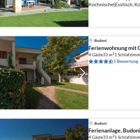
Kochnische(Esstisch, Ko
Wasserkocher, Toaster, 
Kühl-/Gefrierkombinati
Budoni
Ferienwohnung mit G
2
4 Gäste
33 m
1
Schlafzimm
1 Bewertung
Budoni
Ferienanlage, Budon
2
4 Gäste
33 m
1
Schlafzimm