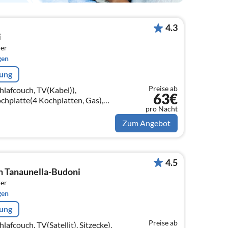
4.3
i
er
gen
rung
Preise ab
afcouch, TV(Kabel)),
63€
chplatte(4 Kochplatten, Gas),
pro Nacht
Mikrowelle, Spülmaschine,
on)
Zum Angebot
4.5
in Tanaunella-Budoni
er
gen
rung
Preise ab
couch, TV(Satellit), Sitzecke),