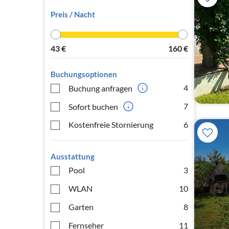
Preis / Nacht
43
€
160
€
Buchungsoptionen
4
Buchung anfragen
7
Sofort buchen
Kostenfreie Stornierung
6
Ausstattung
Pool
3
WLAN
10
Garten
8
Fernseher
11