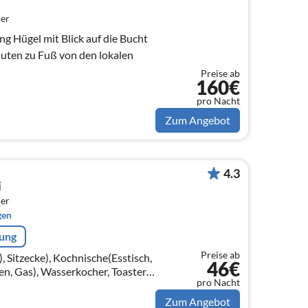
er
 Hügel mit Blick auf die Bucht
uten zu Fuß von den lokalen
Preise ab
160€
pro Nacht
Zum Angebot
4.3
i
er
gen
rung
Preise ab
Sitzecke), Kochnische(Esstisch,
46€
n, Gas), Wasserkocher, Toaster,
pro Nacht
ne, Kühl-/Gefrierkombination)
Zum Angebot