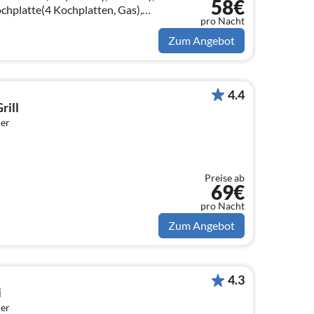
58€
chplatte(4 Kochplatten, Gas),
pro Nacht
Backofen,
on)
Zum Angebot
4.4
rill
er
Preise ab
69€
pro Nacht
Zum Angebot
4.3
i
er