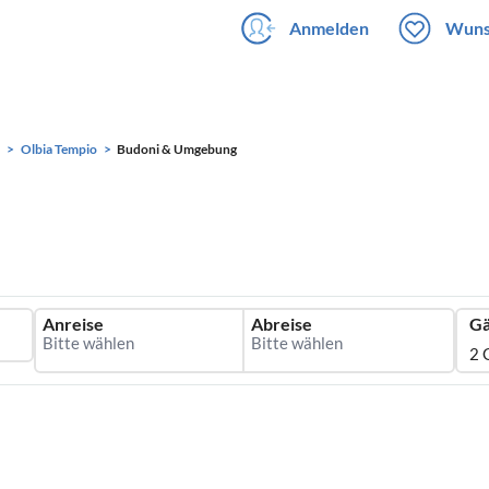
Anmelden
Wuns
Olbia Tempio
Budoni & Umgebung
Anreise
Abreise
Gä
2 