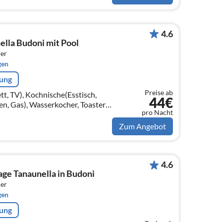
4.6
ella Budoni mit Pool
er
gen
rung
Preise ab
 TV), Kochnische(Esstisch,
44€
n, Gas), Wasserkocher, Toaster,
pro Nacht
rkombination)
Zum Angebot
4.6
age Tanaunella in Budoni
er
gen
rung