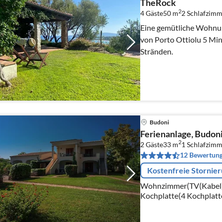
TheRock
2
4 Gäste
50 m
2
Schlafzimm
Eine gemütliche Wohnung
von Porto Ottiolu 5 Min
Stränden.
Budoni
Ferienanlage, Budon
2
2 Gäste
33 m
1
Schlafzimm
12 Bewertun
Kostenfreie Stornie
Wohnzimmer(TV(Kabel), 
Kochplatte(4 Kochplatte
Mikrowelle, Spülmaschi