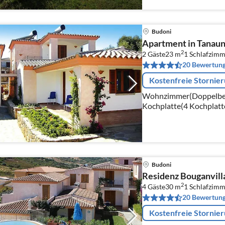
Budoni
Apartment in Tanaun
2
2 Gäste
23 m
1
Schlafzimm
20 Bewertun
Kostenfreie Stornie
Wohnzimmer(Doppelbett,
Kochplatte(4 Kochplatte
Backofen, Kühl-/Gefrie
Budoni
Residenz Bouganvill
2
4 Gäste
30 m
1
Schlafzimm
20 Bewertun
Kostenfreie Stornie