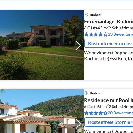
Budoni
Ferienanlage, Budon
2
6 Gäste
43 m
2
Schlafzimm
23 Bewertun
Kostenfreie Stornie
Wohnzimmer(Doppelschl
Kochnische(Esstisch, Ko
Wasserkocher, Toaster, 
Kühl-/Gefrierkombinati
Budoni
Residence mit Pool 
2
6 Gäste
50 m
2
Schlafzimm
20 Bewertun
Kostenfreie Stornie
Wohnzimmer(Doppelschlaf