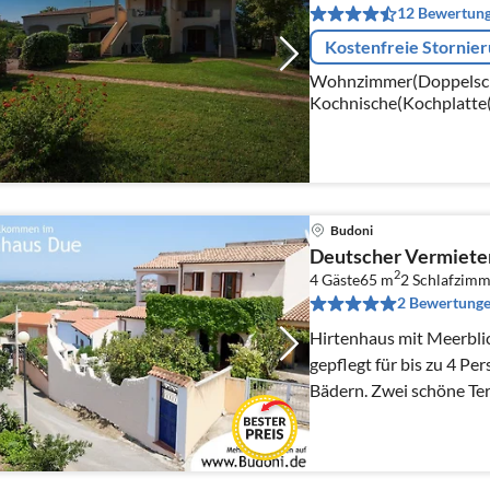
12 Bewertun
Kostenfreie Stornie
Wohnzimmer(Doppelschl
Kochnische(Kochplatte(
Wasserkocher, Toaster, 
Kühl-/Gefrierkombinati
Budoni
Deutscher Vermieter
2
4 Gäste
65 m
2
Schlafzimm
2 Bewertung
Hirtenhaus mit Meerbli
gepflegt für bis zu 4 Pe
Bädern. Zwei schöne Terr
Wunderbar!