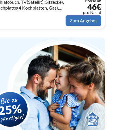
Preise ab
couch, TV(Satellit), Sitzecke),
46€
chplatte(4 Kochplatten, Gas),
pro Nacht
Backofen,
on)
Zum Angebot