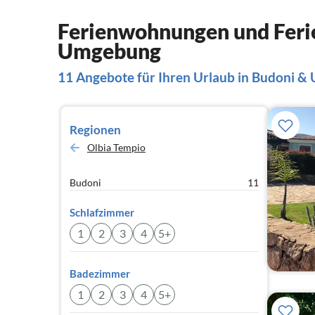
Ferienwohnungen und Feri
Umgebung
11 Angebote für Ihren Urlaub in Budoni 
Regionen
Olbia Tempio
Budoni
11
Schlafzimmer
1
2
3
4
5+
Badezimmer
1
2
3
4
5+