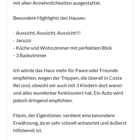
Der Gastgeber wendet gründliche Reinigungsmaßnahmen
mit allen Annehmlichkeiten ausgestattet.
an, die Folgendes umfassen:
Besondere Highlights des Hauses:
- Die Verwendung von Desinfektionsmitteln für die
Struktur und alle häufig berührten Oberflächen, wie
- Aussicht, Aussicht, Aussicht!!!
Küchenarbeitsplatten, Schalter, Griffe und Wasserhähne.
- Jacuzzi
- Alle Handtücher und Wäsche werden zwischen den
- Küche und Wohnzimmer mit perfektem Blick
Aufenthalten mit heißem Wasser bei mindestens
- 3 Badezimmer
60°C/140°F gewaschen.
- Die Einrichtung befolgt die behördlichen
Ich würde das Haus mehr für Paare oder Freunde
Hygienestandards und das nationale Protokoll "Sicherer
empfehlen, wegen der Treppen, die überall in Costa
Empfang".
Rei sind, obwohl wir auch mit 3 Kindern dort waren
- Die Villa bleibt mindestens einen Tag lang leer, um neue
und alles wunderbar funktioniert hat. Ein Auto wird
Gäste angemessen empfangen zu können.
jedoch dringend empfohlen.
- Die Villa ist mit einer Beleuchtung für die verschiedenen
Flávio, der Eigentümer, verdient eine besondere
Außenbereiche, den Innenhof, die Terrasse und die Treppe
Erwähnung, da er sehr schnell antwortet und äußerst
ausgestattet.
hilfsbereit ist.
- Die Villa ist mit Feuerlöschern ausgestattet, die den