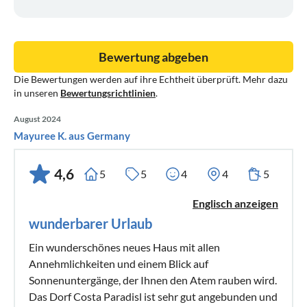
Buchungsbedingungen und Stornierungsbedingungen
Bewertung abgeben
Reisende, die 14 Tage vor dem Check-in stornieren, erhalten
Die Bewertungen werden auf ihre Echtheit überprüft. Mehr dazu
eine 100%ige Rückerstattung des bereits gezahlten
in unseren
Bewertungsrichtlinien
.
Betrags. Bei einer Stornierung zwischen 7 und 14 Tagen vor
Antritt des Aufenthalts werden 50 % des bereits gezahlten
August 2024
Betrags erstattet. Bei einer Stornierung weniger als 7 Tage
Mayuree K. aus Germany
vor Beginn des gebuchten Aufenthalts erfolgt keine
Erstattung.
4,6
5
5
4
4
5
Mindestaufenthalt 5 Nächte
Englisch anzeigen
Mindestalter für die Buchung 25 Jahre
wunderbarer Urlaub
Das Rauchen ist in der Villa nicht gestattet. Auf der Terrasse
und im Innenhof ist das Rauchen erlaubt.
Ein wunderschönes neues Haus mit allen
Tiere sind nicht erlaubt.
Annehmlichkeiten und einem Blick auf
Sonnenuntergänge, der Ihnen den Atem rauben wird.
Gesundheit und Sicherheit:
Das Dorf Costa Paradisl ist sehr gut angebunden und