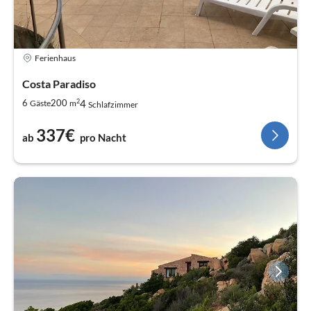
Ferienhaus
Costa Paradiso
2
4
6
200
Gäste
m
Schlafzimmer
337€
ab
pro Nacht