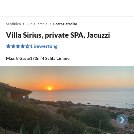
Sardinien
Olbia Tempio
Costa Paradiso
Villa Sirius, private SPA, Jacuzzi
1 Bewertung
Max.
8
Gäste
170m²
4
Schlafzimmer