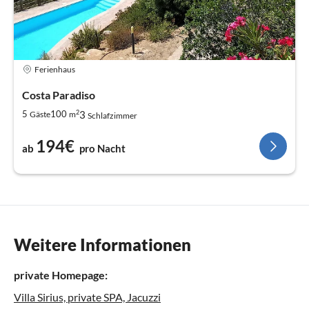
Ferienhaus
Costa Paradiso
2
3
5
100
Gäste
m
Schlafzimmer
194€
ab
pro Nacht
Weitere Informationen
private Homepage:
Villa Sirius, private SPA, Jacuzzi