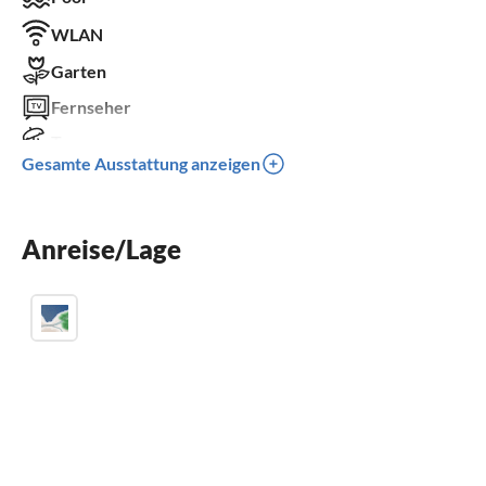
WLAN
Garten
Fernseher
Terrasse
Gesamte Ausstattung anzeigen
Spülmaschine
Waschmaschine
Anreise/Lage
Balkon