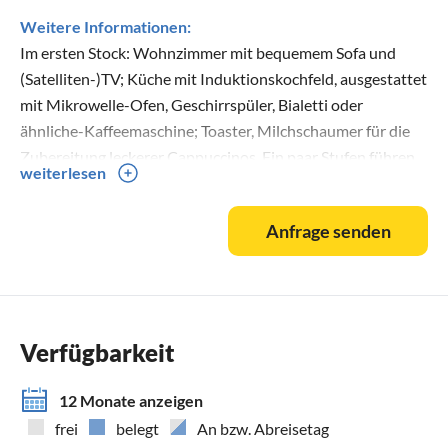
Weitere Informationen:
Im ersten Stock: Wohnzimmer mit bequemem Sofa und
(Satelliten-)TV; Küche mit Induktionskochfeld, ausgestattet
mit Mikrowelle-Ofen, Geschirrspüler, Bialetti oder
ähnliche-Kaffeemaschine; Toaster, Milchschaumer für die
Zubereitung leckerer Cappuccinos. Ein paar Stufen führen
weiterlesen
zum Hauptschlafzimmer und zum Bad mit Hydromassage.
Von dem schönen Innenhof, in dem sich ein Grillplatz, ein
Anfrage senden
Waschbecken, ein Abteil mit Waschmaschine, eine
Außendusche und ein Whirlpool befinden, gelangt man in
den Relax-Raum: ein Raum, der von allen Gästen bewohnt
werden kann und mit einem bequemen Sofa und einem
Fernseher mit HDMI-Kabel ausgestattet ist, an den Sie
Verfügbarkeit
Ihren Laptop anschließen können, um Filme oder
Zeichentrickfilme für Kinder zu sehen.
12 Monate anzeigen
Angrenzend an den Relax-Raum befindet sich das Bad mit
frei
belegt
An bzw. Abreisetag
Wellnessbereich und Dusche mit bank für mehrere