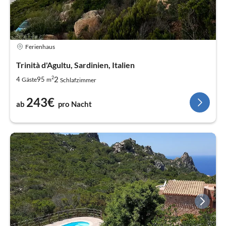
Ferienhaus
Trinità d'Agultu, Sardinien, Italien
2
2
4
95
Gäste
m
Schlafzimmer
243€
ab
pro Nacht