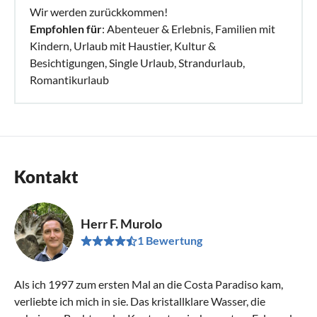
geltenden Sicherheitsvorschriften entsprechen.
Wir werden zurückkommen!
Empfohlen für
: Abenteuer & Erlebnis, Familien mit
Bezahlungen:
Kindern, Urlaub mit Haustier, Kultur &
Kurtaxe, die vor Ort erhoben wird, 2 Euro pro Person
Besichtigungen, Single Urlaub, Strandurlaub,
(Kinder unter 10 Jahren sind davon befreit).
Romantikurlaub
Vorauszahlung von 35% zur Bestätigung der Buchung. Der
Restbetrag von 65% ist spätestens 14 Tage vor der Anreise
zu zahlen.
Reinigung 130 Euro 1 mal pro Aufenthalt
Kontakt
Herr F. Murolo
1 Bewertung
Als ich 1997 zum ersten Mal an die Costa Paradiso kam,
verliebte ich mich in sie. Das kristallklare Wasser, die