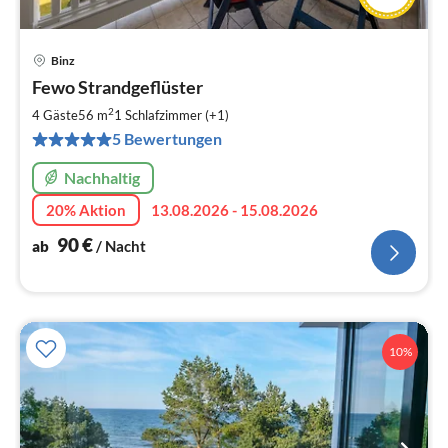
Binz
Pre
Fewo Strandgeflüster
ab
9
2
4 Gäste
56 m
1
Schlafzimmer (+1)
pr
5 Bewertungen
Na
Nachhaltig
20% Aktion
13.08.2026 - 15.08.2026
90
€
ab
/ Nacht
10%