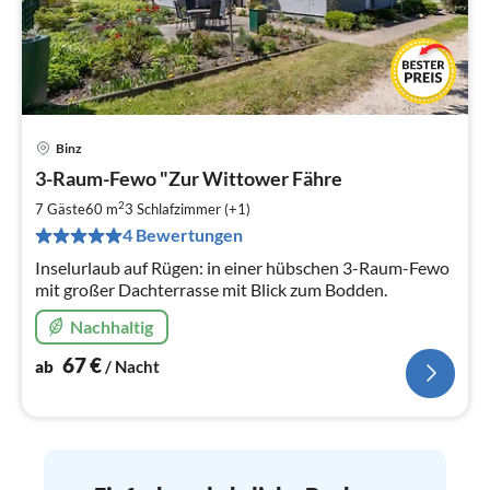
Binz
Pre
3-Raum-Fewo "Zur Wittower Fähre
ab
6
2
7 Gäste
60 m
3
Schlafzimmer (+1)
pr
4 Bewertungen
Na
Inselurlaub auf Rügen: in einer hübschen 3-Raum-Fewo
mit großer Dachterrasse mit Blick zum Bodden.
Nachhaltig
67
€
ab
/ Nacht