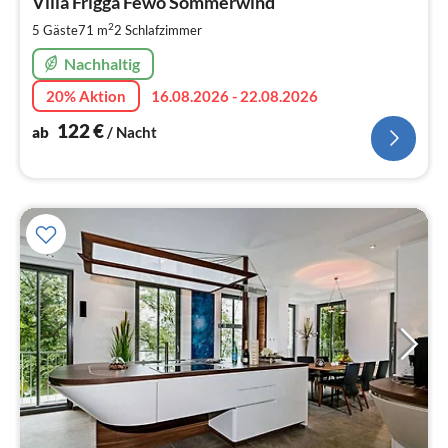
1
Villa Frigga Fewo Sommerwind
pr
2
5 Gäste
71 m
2
Schlafzimmer
Na
Nachhaltig
20% Aktion
16.08.2026 - 22.08.2026
122
€
ab
/ Nacht