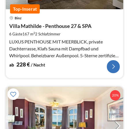
Top-Inserat
Pre
Binz
ab
2
Villa Mathilde - Penthouse 27 & SPA
pr
2
6 Gäste
167 m
2
Schlafzimmer
Na
LUXUS PENTHOUSE MIT MEERBLICK, private
Dachterrasse, Klafs Sauna mit Dampfbad und
Whirlpool. Beheizbarer Außenpool. 5-Sterne zertifiziert.
Aufzug direkt ins Penthouse.
228
€
ab
/ Nacht
20%