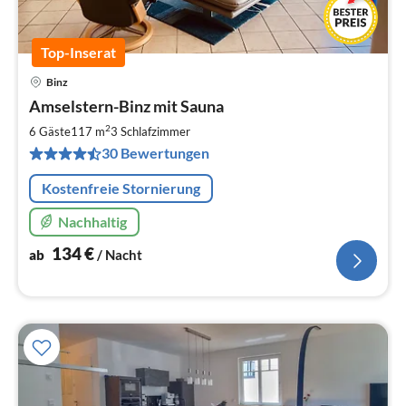
Top-Inserat
Binz
Pre
Amselstern-Binz mit Sauna
ab
1
2
6 Gäste
117 m
3
Schlafzimmer
pr
30 Bewertungen
Na
Kostenfreie Stornierung
Nachhaltig
134
€
ab
/ Nacht