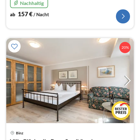
Nachhaltig
157
€
ab
/ Nacht
20%
Binz
Pre