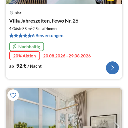
Binz
Pre
Villa Jahreszeiten, Fewo Nr. 26
ab
9
2
4 Gäste
88 m
2
Schlafzimmer
pr
6 Bewertungen
Na
Nachhaltig
20% Aktion
20.08.2026 - 29.08.2026
92
€
ab
/ Nacht