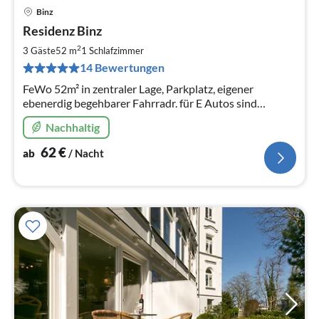
Binz
Pre
Residenz Binz
ab
6
2
3 Gäste
52 m
1
Schlafzimmer
pr
14 Bewertungen
Na
FeWo 52m² in zentraler Lage, Parkplatz, eigener
ebenerdig begehbarer Fahrradr. für E Autos sind
Wallboxen vorhanden, mit Süd-Westbalkon. WLAN
Nachhaltig
62
€
ab
/ Nacht