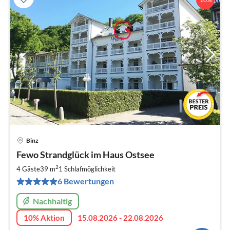
Binz
Pre
Fewo Strandglück im Haus Ostsee
ab
7
2
4 Gäste
39 m
1
Schlafmöglichkeit
pr
6 Bewertungen
Na
Nachhaltig
10% Aktion
15.08.2026 - 22.08.2026