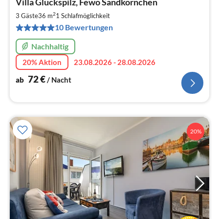
Villa Glückspilz, Fewo Sandkörnchen
ab
7
2
3 Gäste
36 m
1
Schlafmöglichkeit
pr
10 Bewertungen
Na
Nachhaltig
20% Aktion
23.08.2026 - 28.08.2026
72
€
ab
/ Nacht
20%