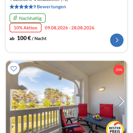
pr
9 Bewertungen
Na
Nachhaltig
10% Aktion
09.08.2026 - 28.08.2026
100
€
ab
/ Nacht
20%