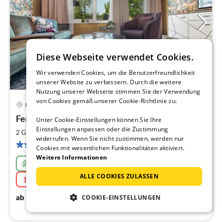
Diese Webseite verwendet Cookies.
Wir verwenden Cookies, um die Benutzerfreundlichkeit
unserer Website zu verbessern. Durch die weitere
Nutzung unserer Webseite stimmen Sie der Verwendung
von Cookies gemäß unserer Cookie-Richtlinie zu.
Binz
Pre
Ferienhaus Sommergold
Unter Cookie-Einstellungen können Sie Ihre
ab
8
Einstellungen anpassen oder die Zustimmung
2
2 Gäste
50 m
1
Schlafzimmer
widerrufen. Wenn Sie nicht zustimmen, werden nur
pr
11 Bewertungen
Cookies mit wesentlichen Funktionalitäten aktiviert.
Na
Weitere Informationen
Nachhaltig
ALLE COOKIES ZULASSEN
10% Aktion
08.08.2026 - 20.08.2026
82
€
ab
/ Nacht
COOKIE-EINSTELLUNGEN