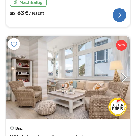
Nachhaltig
63
€
ab
/ Nacht
20%
Pre
Binz
ab