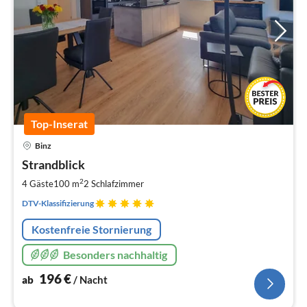
Top-Inserat
Pre
Binz
ab
1
Strandblick
pr
2
4 Gäste
100 m
2
Schlafzimmer
Na
DTV-Klassifizierung
Kostenfreie Stornierung
Besonders nachhaltig
196
€
ab
/ Nacht