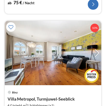
75
€
ab
/ Nacht
10%
Binz
Pre
Villa Metropol, Turmjuwel-Seeblick
ab
1
2
4 Gäste
66 m
1
Schlafzimmer (+1)