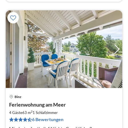
Binz
Pre
Ferienwohnung am Meer
ab
8
2
4 Gäste
63 m
1
Schlafzimmer
pr
6 Bewertungen
Na