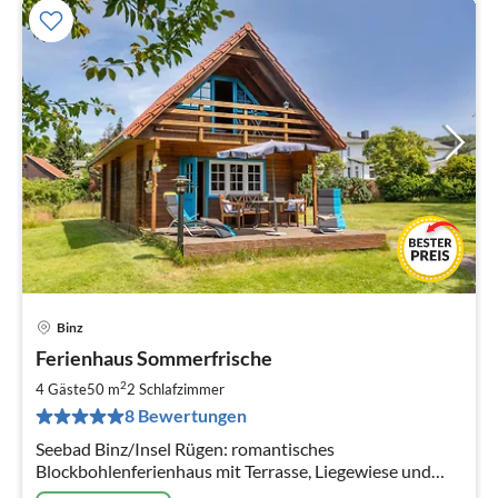
Binz
Pre
Ferienhaus Sommerfrische
ab
1
2
4 Gäste
50 m
2
Schlafzimmer
pr
8 Bewertungen
Na
Seebad Binz/Insel Rügen: romantisches
Blockbohlenferienhaus mit Terrasse, Liegewiese und
Parkplatz am Haus. Unweit vom Strand.