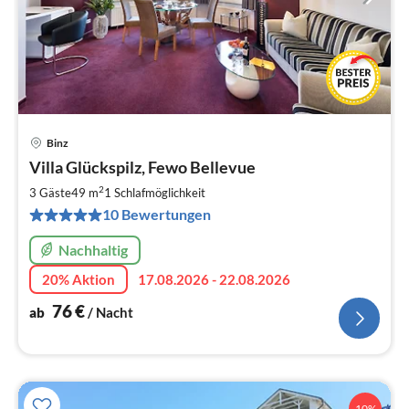
Binz
Pre
Villa Glückspilz, Fewo Bellevue
ab
7
2
3 Gäste
49 m
1
Schlafmöglichkeit
pr
10 Bewertungen
Na
Nachhaltig
20% Aktion
17.08.2026 - 22.08.2026
76
€
ab
/ Nacht
10%