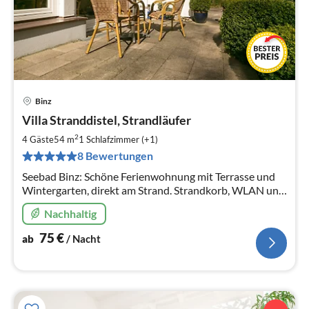
Binz
Pre
Villa Stranddistel, Strandläufer
ab
7
2
4 Gäste
54 m
1
Schlafzimmer (+1)
pr
8 Bewertungen
Na
Seebad Binz: Schöne Ferienwohnung mit Terrasse und
Wintergarten, direkt am Strand. Strandkorb, WLAN und
Parkplatz inklusive.
Nachhaltig
75
€
ab
/ Nacht