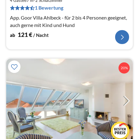
1
4 Gäste
67 m
2
Schlafzimmer
pr
1 Bewertung
Na
App. Goor Villa Ahlbeck - für 2 bis 4 Personen geeignet,
auch gerne mit Kind und Hund
121
€
ab
/ Nacht
20%