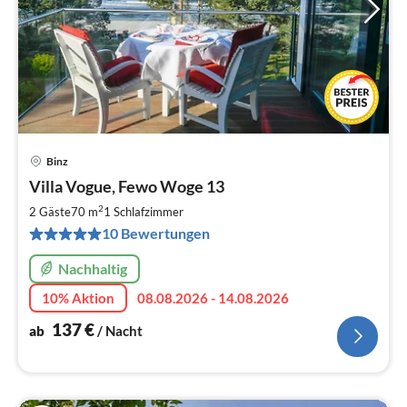
Binz
Pre
Villa Vogue, Fewo Woge 13
ab
1
2
2 Gäste
70 m
1
Schlafzimmer
pr
10 Bewertungen
Na
Nachhaltig
10% Aktion
08.08.2026 - 14.08.2026
137
€
ab
/ Nacht