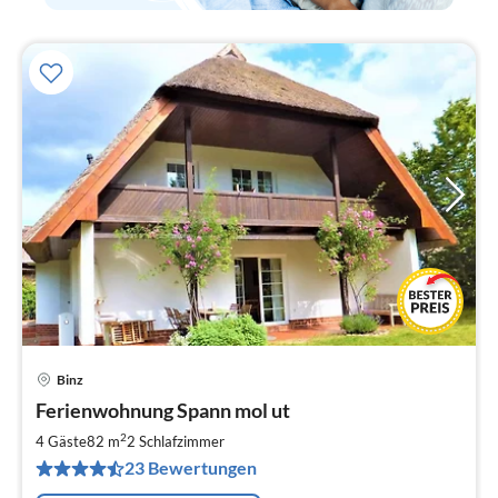
Binz
Pre
Ferienwohnung Spann mol ut
ab
1
2
4 Gäste
82 m
2
Schlafzimmer
pr
23 Bewertungen
Na