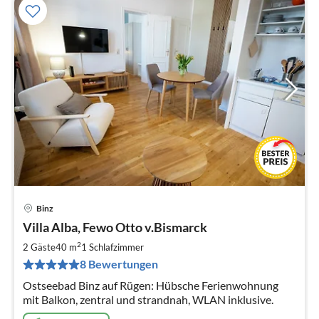
Binz
Pre
Villa Alba, Fewo Otto v.Bismarck
ab
6
2
2 Gäste
40 m
1
Schlafzimmer
pr
8 Bewertungen
Na
Ostseebad Binz auf Rügen: Hübsche Ferienwohnung
mit Balkon, zentral und strandnah, WLAN inklusive.