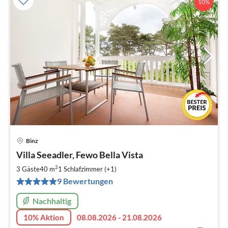
10%
Binz
Pre
Villa Seeadler, Fewo Bella Vista
ab
7
2
3 Gäste
40 m
1
Schlafzimmer (+1)
pr
9 Bewertungen
Na
Nachhaltig
10% Aktion
08.08.2026 - 21.08.2026