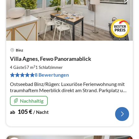
Binz
Pre
Villa Agnes, Fewo Panoramablick
ab
1
2
4 Gäste
57 m
1
Schlafzimmer
pr
8 Bewertungen
Na
Ostseebad Binz/Rügen: Luxuriöse Ferienwohnung mit
traumhaftem Meerblick direkt am Strand. Parkplatz und
WLAN inklusive.
Nachhaltig
105
€
ab
/ Nacht