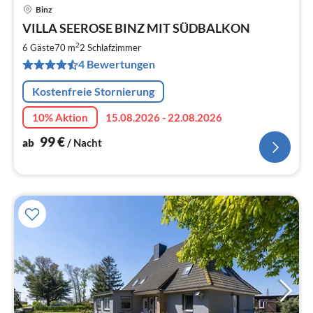
Binz
Pre
VILLA SEEROSE BINZ MIT SÜDBALKON
ab
9
2
6 Gäste
70 m
2
Schlafzimmer
pr
4 Bewertungen
Na
Kostenfreie Stornierung
10% Aktion
15.08.2026 - 22.08.2026
99
€
ab
/ Nacht