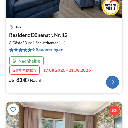
Binz
Pre
Residenz Dünenstr. Nr. 12
ab
6
2
3 Gäste
38 m
1
Schlafzimmer (+1)
pr
9 Bewertungen
Na
Nachhaltig
20% Aktion
17.08.2026 - 21.08.2026
62
€
ab
/ Nacht
10%