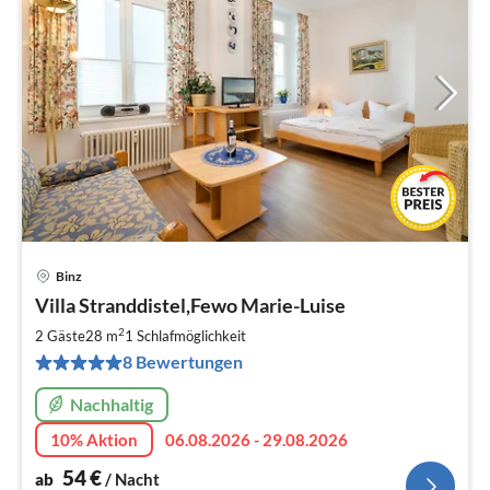
Binz
Pre
Villa Stranddistel,Fewo Marie-Luise
ab
5
2
2 Gäste
28 m
1
Schlafmöglichkeit
pr
8 Bewertungen
Na
Nachhaltig
10% Aktion
06.08.2026 - 29.08.2026
54
€
ab
/ Nacht