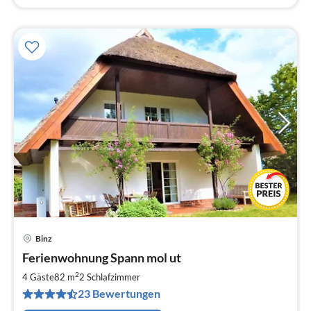
Binz
Pre
Ferienwohnung Spann mol ut
ab
1
2
4 Gäste
82 m
2
Schlafzimmer
pr
23 Bewertungen
Na