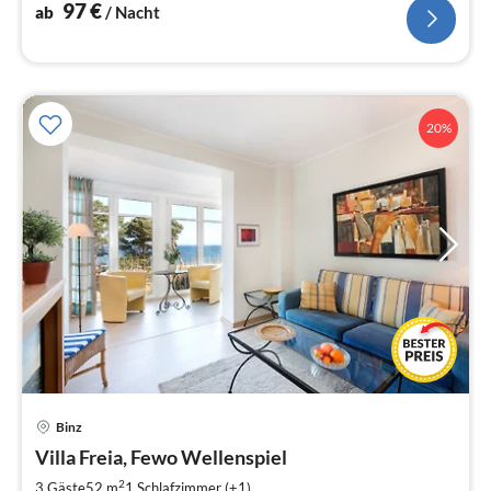
97
€
ab
/ Nacht
20%
Binz
Pre
Villa Freia, Fewo Wellenspiel
ab
8
2
3 Gäste
52 m
1
Schlafzimmer (+1)