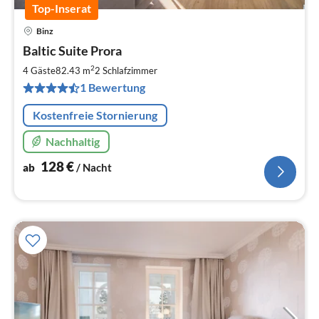
Top-Inserat
Binz
Pre
Baltic Suite Prora
ab
1
2
4 Gäste
82.43 m
2
Schlafzimmer
pr
1 Bewertung
Na
Kostenfreie Stornierung
Nachhaltig
128
€
ab
/ Nacht