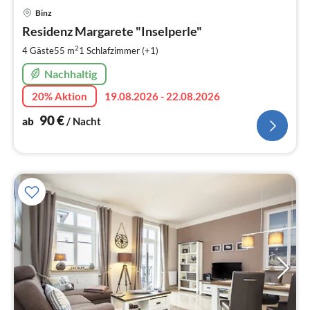
Pre
Binz
ab
9
Residenz Margarete "Inselperle"
pr
2
4 Gäste
55 m
1
Schlafzimmer (+1)
Na
Nachhaltig
20% Aktion
19.08.2026 - 22.08.2026
90
€
ab
/ Nacht