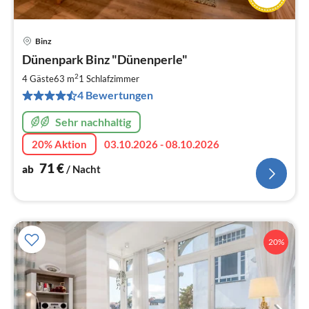
Binz
Pre
Dünenpark Binz "Dünenperle"
ab
7
2
4 Gäste
63 m
1
Schlafzimmer
pr
4 Bewertungen
Na
Sehr nachhaltig
20% Aktion
03.10.2026 - 08.10.2026
71
€
ab
/ Nacht
20%