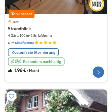
Top-Inserat
Pre
Binz
ab
1
Strandblick
pr
2
4 Gäste
100 m
2
Schlafzimmer
Na
DTV-Klassifizierung
Kostenfreie Stornierung
Besonders nachhaltig
196
€
ab
/ Nacht