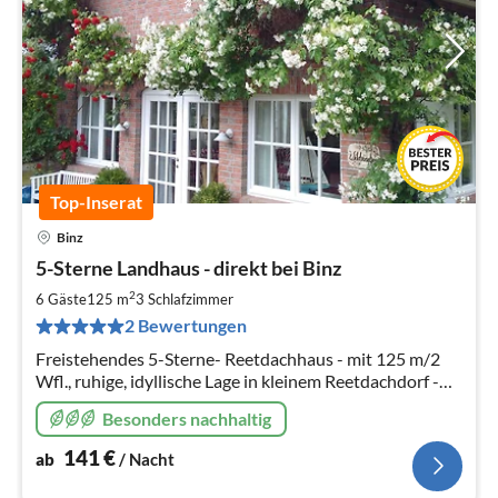
Top-Inserat
Binz
Pre
5-Sterne Landhaus - direkt bei Binz
ab
1
2
6 Gäste
125 m
3
Schlafzimmer
pr
2 Bewertungen
Na
Freistehendes 5-Sterne- Reetdachhaus - mit 125 m/2
Wfl., ruhige, idyllische Lage in kleinem Reetdachdorf -
ggf. auch mit 85 m/2 Wellness-/Fitnessbereich im
Besonders nachhaltig
Nebengebäude buchbar.
141
€
ab
/ Nacht