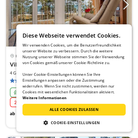
Diese Webseite verwendet Cookies.
Wir verwenden Cookies, um die Benutzerfreundlichkeit
unserer Website zu verbessern. Durch die weitere
Binz
Nutzung unserer Webseite stimmen Sie der Verwendung
Pre
von Cookies gemäß unserer Cookie-Richtlinie zu.
Villa Freia, Fewo Traumzeit
ab
1
2
4 Gäste
63 m
1
Schlafzimmer (+1)
Unter Cookie-Einstellungen können Sie Ihre
pr
9 Bewertungen
Einstellungen anpassen oder die Zustimmung
Na
widerrufen. Wenn Sie nicht zustimmen, werden nur
Nachhaltig
Cookies mit wesentlichen Funktionalitäten aktiviert.
Weitere Informationen
20% Aktion
22.08.2026 - 31.08.2026
ALLE COOKIES ZULASSEN
112
€
ab
/ Nacht
COOKIE-EINSTELLUNGEN