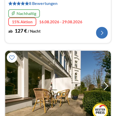
pr
8 Bewertungen
Na
Nachhaltig
15% Aktion
16.08.2026 - 29.08.2026
127
€
ab
/ Nacht