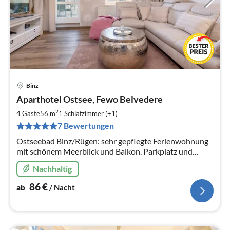
Binz
Pre
Aparthotel Ostsee, Fewo Belvedere
ab
8
2
4 Gäste
56 m
1
Schlafzimmer (+1)
pr
7 Bewertungen
Na
Ostseebad Binz/Rügen: sehr gepflegte Ferienwohnung
mit schönem Meerblick und Balkon. Parkplatz und
WLAN inklusive.
Nachhaltig
86
€
ab
/ Nacht