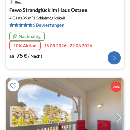
Binz
Pre
Fewo Strandglück im Haus Ostsee
ab
7
2
4 Gäste
39 m
1
Schlafmöglichkeit
pr
6 Bewertungen
Na
Nachhaltig
10% Aktion
15.08.2026 - 22.08.2026
75
€
ab
/ Nacht
20%