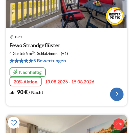
Binz
Pre
Fewo Strandgeflüster
ab
9
2
4 Gäste
56 m
1
Schlafzimmer (+1)
pr
5 Bewertungen
Na
Nachhaltig
20% Aktion
13.08.2026 - 15.08.2026
90
€
ab
/ Nacht
20%