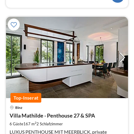
Top-Inserat
Pre
Binz
ab
2
Villa Mathilde - Penthouse 27 & SPA
pr
2
6 Gäste
167 m
2
Schlafzimmer
Na
LUXUS PENTHOUSE MIT MEERBLICK, private