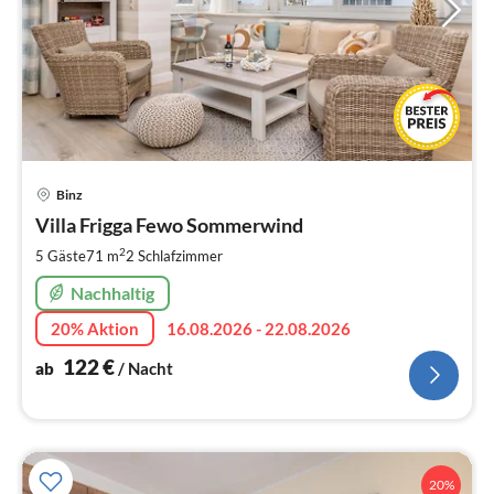
Pre
Binz
ab
1
Villa Frigga Fewo Sommerwind
pr
2
5 Gäste
71 m
2
Schlafzimmer
Na
Nachhaltig
20% Aktion
16.08.2026 - 22.08.2026
122
€
ab
/ Nacht
20%