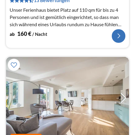
13 Bewertungen
Na
Unser Ferienhaus bietet Platz auf 110 qm für bis zu 4
Personen und ist gemütlich eingerichtet, so dass man
sich während eines Urlaubs rundum zu Hause fühlen
kann.
160
€
ab
/ Nacht