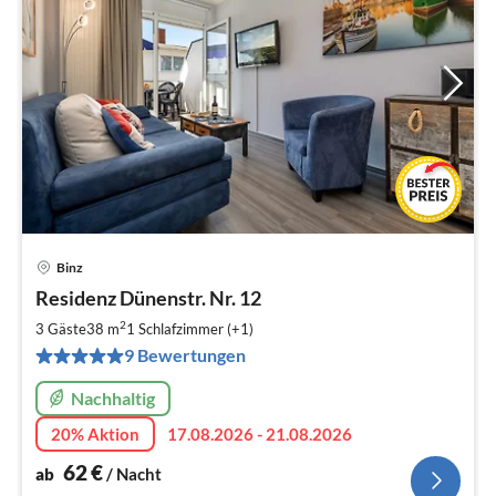
Binz
Pre
Residenz Dünenstr. Nr. 12
ab
6
2
3 Gäste
38 m
1
Schlafzimmer (+1)
pr
9 Bewertungen
Na
Nachhaltig
20% Aktion
17.08.2026 - 21.08.2026
62
€
ab
/ Nacht