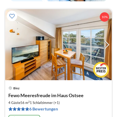
10%
Binz
Pre
Fewo Meeresfreude im Haus Ostsee
ab
8
2
4 Gäste
56 m
1
Schlafzimmer (+1)
pr
6 Bewertungen
Na