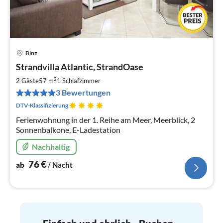
Binz
Pre
Strandvilla Atlantic, StrandOase
ab
7
2
2 Gäste
57 m
1
Schlafzimmer
pr
3 Bewertungen
Na
DTV-Klassifizierung
Ferienwohnung in der 1. Reihe am Meer, Meerblick, 2
Sonnenbalkone, E-Ladestation
Nachhaltig
76
€
ab
/ Nacht