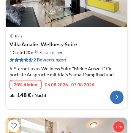
Binz
Pre
Villa Amalie: Wellness-Suite
ab
1
2
4 Gäste
120 m
2
Schlafzimmer
pr
2 Bewertungen
Na
5-Sterne Luxus Wellness Suite "Meine Auszeit" für
höchste Ansprüche mit Klafs Sauna, Dampfbad und
Physiotherm Infrarotkabine. Großer beheizbarer Pool
20% Aktion
06.08.2026 - 07.08.2026
im Garten.
148
€
ab
/ Nacht
10%