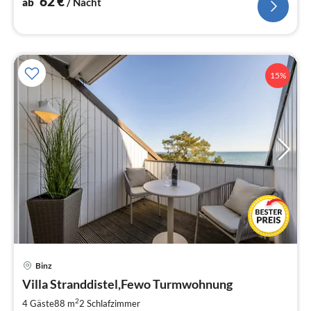
62
€
ab
/ Nacht
15%
Binz
Pre
Villa Stranddistel,Fewo Turmwohnung
ab
1
2
4 Gäste
88 m
2
Schlafzimmer