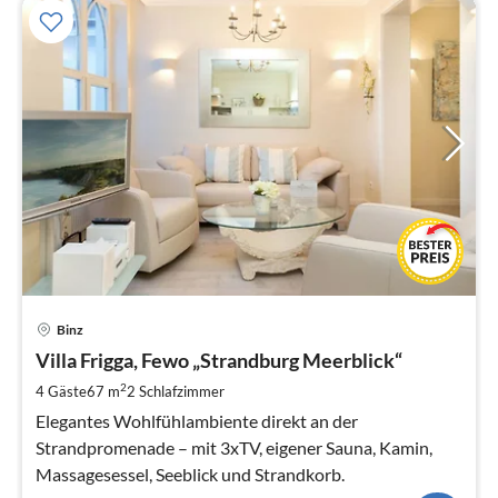
Pre
Binz
ab
9
Villa Frigga, Fewo „Strandburg Meerblick“
pr
2
4 Gäste
67 m
2
Schlafzimmer
Na
Elegantes Wohlfühlambiente direkt an der
Strandpromenade – mit 3xTV, eigener Sauna, Kamin,
Massagesessel, Seeblick und Strandkorb.