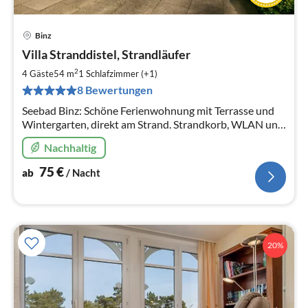
Binz
Pre
Villa Stranddistel, Strandläufer
ab
7
2
4 Gäste
54 m
1
Schlafzimmer (+1)
pr
8 Bewertungen
Na
Seebad Binz: Schöne Ferienwohnung mit Terrasse und
Wintergarten, direkt am Strand. Strandkorb, WLAN und
Parkplatz inklusive.
Nachhaltig
75
€
ab
/ Nacht
20%