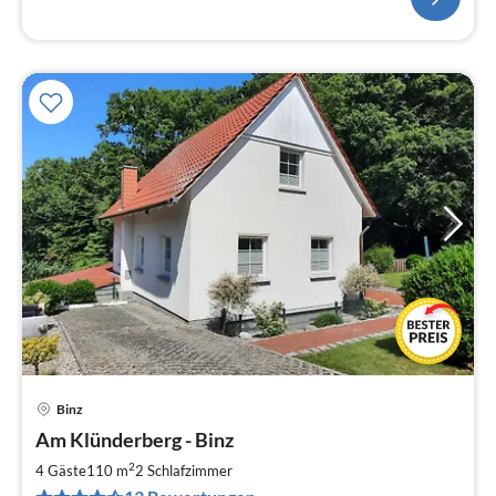
Binz
Pre
Am Klünderberg - Binz
ab
1
2
4 Gäste
110 m
2
Schlafzimmer
pr