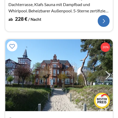
Dachterrasse, Klafs Sauna mit Dampfbad und
Whirlpool. Beheizbarer Außenpool. 5-Sterne zertifiziert.
Aufzug direkt ins Penthouse.
228
€
ab
/ Nacht
20%