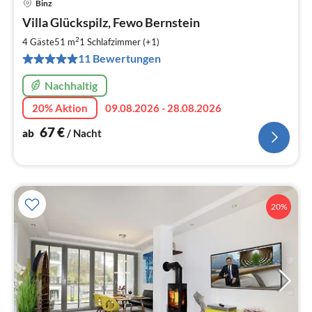
Binz
Pre
Villa Glückspilz, Fewo Bernstein
ab
6
2
4 Gäste
51 m
1
Schlafzimmer (+1)
pr
11 Bewertungen
Na
Nachhaltig
20% Aktion
09.08.2026 - 28.08.2026
67
€
ab
/ Nacht
20%