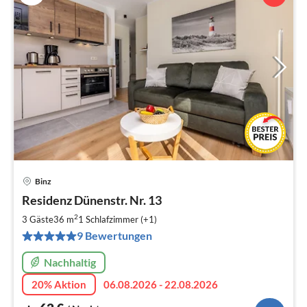
Binz
Pre
Residenz Dünenstr. Nr. 13
ab
6
2
3 Gäste
36 m
1
Schlafzimmer (+1)
pr
9 Bewertungen
Na
Nachhaltig
20% Aktion
06.08.2026 - 22.08.2026