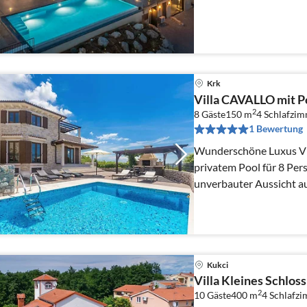
Krk
Villa CAVALLO mit P
2
8 Gäste
150 m
4
Schlafzi
1 Bewertung
Wunderschöne Luxus Villa 
privatem Pool für 8 Pers
unverbauter Aussicht au
Kukci
Villa Kleines Schloss
2
10 Gäste
400 m
4
Schlafz