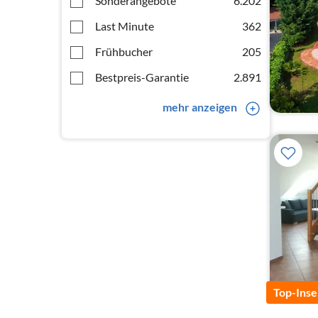
Sonderangebote
6.202
Last Minute
362
Frühbucher
205
Bestpreis-Garantie
2.891
mehr anzeigen
Top-Inse