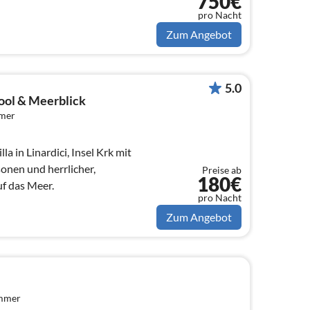
750€
pro Nacht
Zum Angebot
5.0
ool & Meerblick
mmer
in Linardici, Insel Krk mit
onen und herrlicher,
Preise ab
180€
f das Meer.
pro Nacht
Zum Angebot
immer