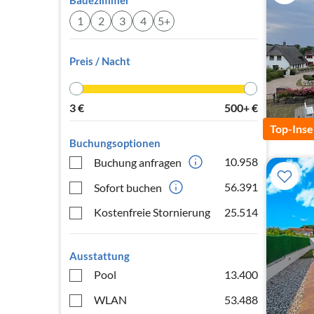
Badezimmer
1
2
3
4
5+
Preis / Nacht
3
€
500+
€
Top-Inse
Buchungsoptionen
10.958
Buchung anfragen
56.391
Sofort buchen
Kostenfreie Stornierung
25.514
Ausstattung
Pool
13.400
WLAN
53.488