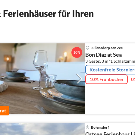
Ferienhäuser für Ihren
Julianadorp aan Zee
10%
Bon Diaz at Sea
2
3 Gäste
53 m
1
Schlafzimm
Kostenfreie Stornie
10% Frühbucher
0
rat
Boiensdorf
Ostsee Ferienhaus L