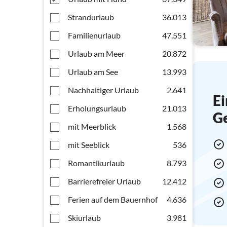
Strandurlaub
36.013
Familienurlaub
47.551
Urlaub am Meer
20.872
Urlaub am See
13.993
Nachhaltiger Urlaub
2.641
Ei
Erholungsurlaub
21.013
G
mit Meerblick
1.568
mit Seeblick
536
Romantikurlaub
8.793
Barrierefreier Urlaub
12.412
Ferien auf dem Bauernhof
4.636
Skiurlaub
3.981