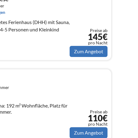
er
gen
etes Ferienhaus (DHH) mit Sauna,
 4-5 Personen und Kleinkind
Preise ab
145€
pro Nacht
Zum Angebot
immer
na: 192 m² Wohnfläche, Platz für
immer.
Preise ab
110€
pro Nacht
Zum Angebot