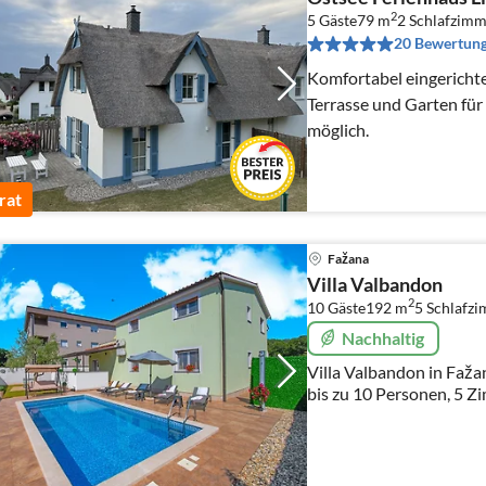
2
5 Gäste
79 m
2
Schlafzimm
20 Bewertun
Komfortabel eingericht
Terrasse und Garten für
möglich.
rat
Fažana
Villa Valbandon
2
10 Gäste
192 m
5
Schlafz
Nachhaltig
Villa Valbandon in Faža
bis zu 10 Personen, 5 Z