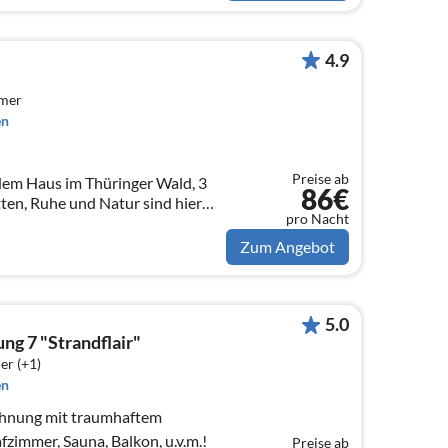
4.9
mmer
en
Preise ab
86€
ten, Ruhe und Natur sind hier
pro Nacht
re sind wilkommen .Es kann
Zum Angebot
5.0
g 7 "Strandflair"
er (+1)
en
hnung mit traumhaftem
fzimmer, Sauna, Balkon, u.v.m.!
Preise ab