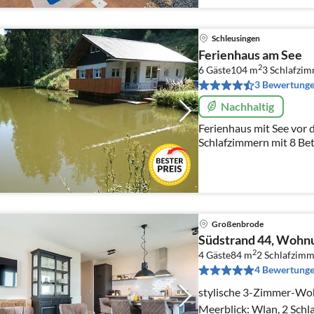
Schleusingen
Ferienhaus am See
2
6 Gäste
104 m
3
Schlafzi
3 Bewertung
Nachhaltig
Ferienhaus mit See vor dem Haus im Thüringer Wald, 3
Schlafzimmern mit 8 Bet
endlos ,Sauna , Haustie
geangelt werden.
Großenbrode
Südstrand 44, Wohnun
2
4 Gäste
84 m
2
Schlafzimm
4 Bewertung
stylische 3-Zimmer-Wo
Meerblick: Wlan, 2 Schla