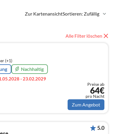
Zur Kartenansicht
Sortieren: Zufällig
Alle Filter löschen
er (+1)
rung
Nachhaltig
1.05.2028 - 23.02.2029
Preise ab
64€
pro Nacht
Zum Angebot
5.0
iese