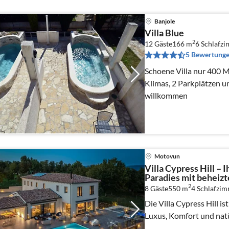
Banjole
Villa Blue
2
12 Gäste
166 m
6
Schlafz
5 Bewertung
Schoene Villa nur 400 M
Klimas, 2 Parkplätzen 
willkommen
Motovun
Villa Cypress Hill – I
Paradies mit beheizt
2
8 Gäste
550 m
4
Schlafzi
Die Villa Cypress Hill i
Luxus, Komfort und natür