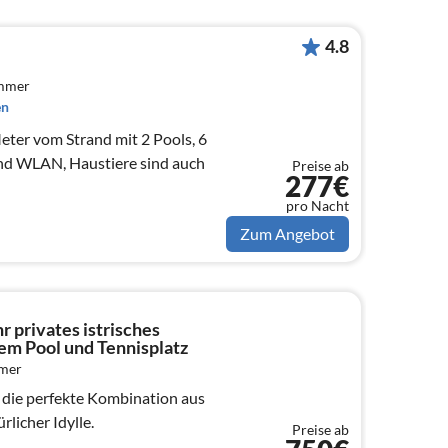
4.8
immer
en
eter vom Strand mit 2 Pools, 6
und WLAN, Haustiere sind auch
Preise ab
277€
pro Nacht
Zum Angebot
hr privates istrisches
em Pool und Tennisplatz
mmer
st die perfekte Kombination aus
licher Idylle.
Preise ab