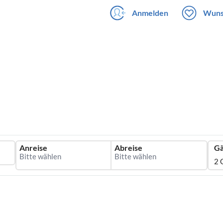
Anmelden
Wuns
Anreise
Abreise
Gä
2 