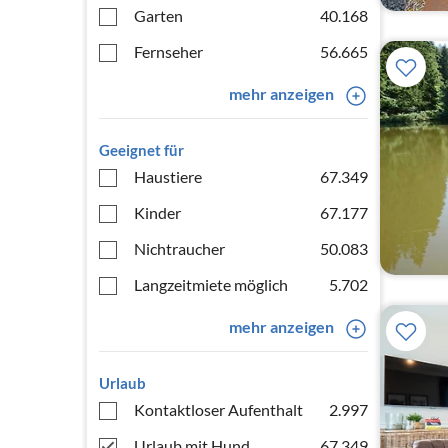
Garten
40.168
Fernseher
56.665
mehr anzeigen
Geeignet für
Haustiere
67.349
Kinder
67.177
Nichtraucher
50.083
Langzeitmiete möglich
5.702
mehr anzeigen
Urlaub
Kontaktloser Aufenthalt
2.997
Urlaub mit Hund
67.349