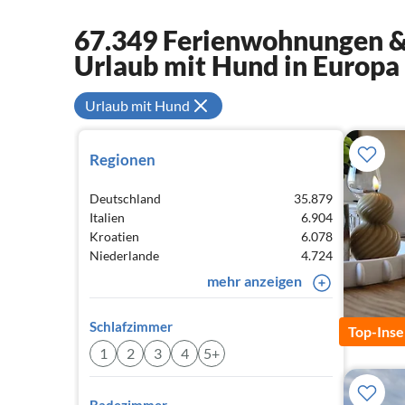
67.349 Ferienwohnungen & 
Urlaub mit Hund in Europa
Urlaub mit Hund
Regionen
Deutschland
35.879
Italien
6.904
Kroatien
6.078
Niederlande
4.724
mehr anzeigen
Schlafzimmer
Top-Inse
1
2
3
4
5+