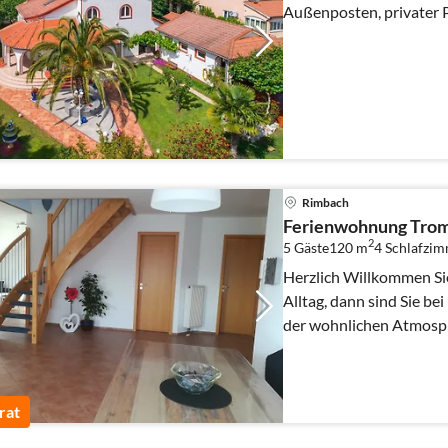
Außenposten, privater Po
Rimbach
Ferienwohnung Trom
2
5 Gäste
120 m
4
Schlafzi
Herzlich Willkommen Sie brauchen eine Auszeit vom
Alltag, dann sind Sie bei uns richtig. 
der wohnlichen Atmosp
verzaubern.
rat