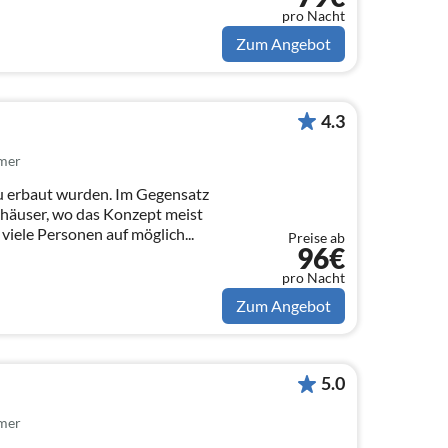
pro Nacht
Zum Angebot
4.3
mer
u erbaut wurden. Im Gegensatz
nhäuser, wo das Konzept meist
 viele Personen auf möglich...
Preise ab
96€
pro Nacht
Zum Angebot
5.0
mer