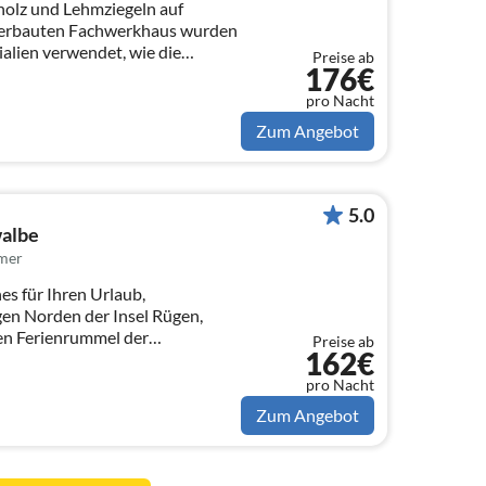
holz und Lehmziegeln auf
u erbauten Fachwerkhaus wurden
alien verwendet, wie die
Preise ab
176€
pro Nacht
Zum Angebot
5.0
walbe
mer
s für Ihren Urlaub,
en Ferienrummel der
Preise ab
162€
pro Nacht
Zum Angebot