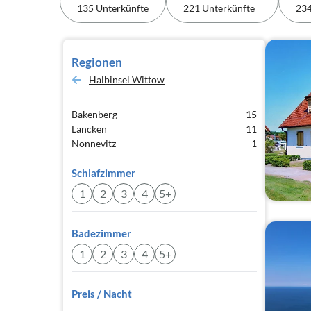
135 Unterkünfte
221 Unterkünfte
234
Regionen
Halbinsel Wittow
Bakenberg
15
Lancken
11
Nonnevitz
1
Schlafzimmer
1
2
3
4
5+
Badezimmer
1
2
3
4
5+
Preis / Nacht