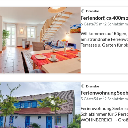
Dranske
Feriendorf, ca 400m 
2
6 Gäste
75 m
2
Schlafzimm
Willkommen auf Rügen, 
am strandnahe Ferienwohnung über EG+DG mit großer
Terrasse u. Garten für bis
Dranske
Ferienwohnung Seebr
2
5 Gäste
54 m
2
Schlafzimm
Ferienwohnung Seebrise
Schlafzimmer für 5 Per
WOHNBEREICH - Großes 
Fl...