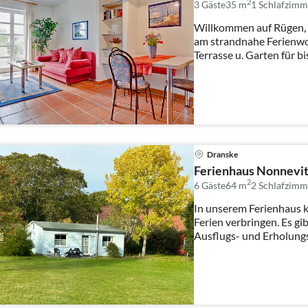
2
3 Gäste
35 m
1
Schlafzimm
Willkommen auf Rügen, 
am strandnahe Ferienwohnung im EG mit großer
Terrasse u. Garten für bi
koste...
Dranske
Ferienhaus Nonnevi
2
6 Gäste
64 m
2
Schlafzimm
In unserem Ferienhaus k
Ferien verbringen. Es gib
Ausflugs- und Erholungs