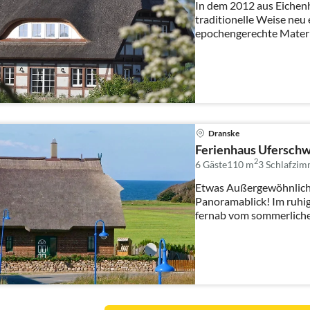
In dem 2012 aus Eichen
traditionelle Weise ne
epochengerechte Materi
Metroflies...
Dranske
Ferienhaus Ufersch
2
6 Gäste
110 m
3
Schlafzim
Etwas Außergewöhnliche
Panoramablick! Im ruhigen Norden der Insel Rügen,
fernab vom sommerlich
Ostseebäd...