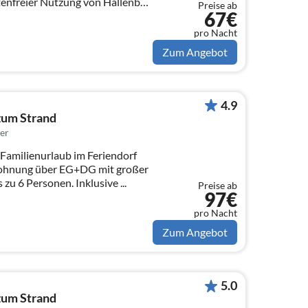
tenfreier Nutzung von Hallenbad
Preise ab
67€
pro Nacht
Zum Angebot
4.9
zum Strand
er
Familienurlaub im Feriendorf
 zu 6 Personen. Inklusive ...
Preise ab
97€
pro Nacht
Zum Angebot
5.0
zum Strand