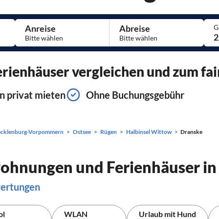
Anreise
Abreise
G
2
ienhäuser vergleichen und zum fai
n privat mieten
Ohne Buchungsgebühr
cklenburg-Vorpommern
Ostsee
Rügen
Halbinsel Wittow
Dranske
wohnungen und Ferienhäuser in
wertungen
ol
WLAN
Urlaub mit Hund