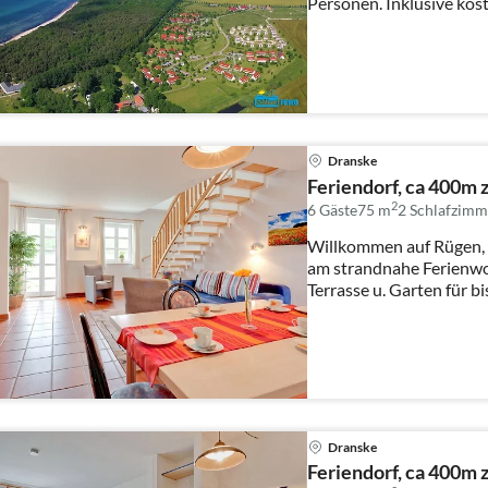
Personen. Inklusive kos
...
Dranske
Feriendorf, ca 400m 
2
6 Gäste
75 m
2
Schlafzimm
Willkommen auf Rügen, 
am strandnahe Ferienwohnung über EG+DG mit großer
Terrasse u. Garten für bis
Dranske
Feriendorf, ca 400m 