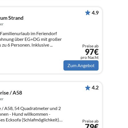
4.9
zum Strand
er
Familienurlaub im Feriendorf
 zu 6 Personen. Inklusive ...
Preise ab
97€
pro Nacht
Zum Angebot
4.2
ise / A58
er
 / A58, 54 Quadratmeter und 2
sonen - Hund willkommen -
Ecksofa (Schlafmöglichkeit),
Preise ab
79€