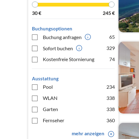
30
€
245
€
Buchungsoptionen
65
Buchung anfragen
329
Sofort buchen
Kostenfreie Stornierung
74
Ausstattung
Pool
234
WLAN
338
Garten
338
Fernseher
360
mehr anzeigen