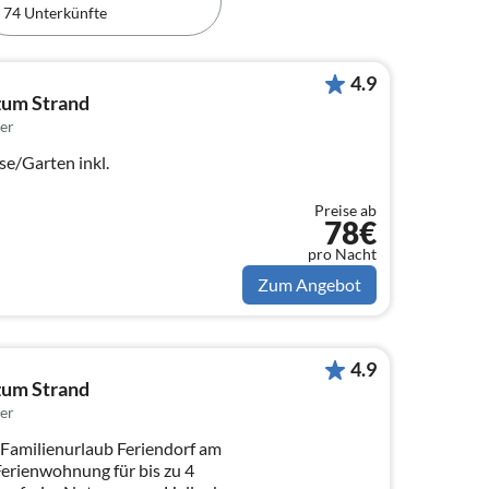
74 Unterkünfte
4.9
zum Strand
er
se/Garten inkl.
Preise ab
78€
pro Nacht
Zum Angebot
4.9
zum Strand
er
Familienurlaub Feriendorf am