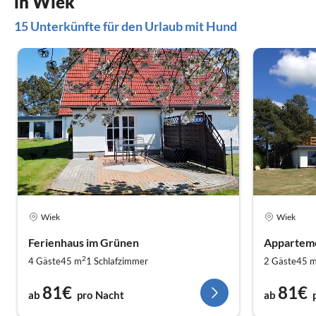
in Wiek
15 Unterkünfte für den Urlaub mit Hund
Wiek
Wiek
Ferienhaus im Grünen
Apparteme
2
4 Gäste
45 m
1
Schlafzimmer
2 Gäste
45 
81€
81€
ab
pro Nacht
ab