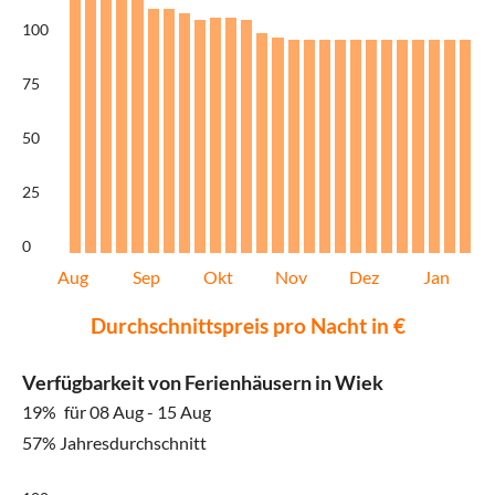
100
75
50
25
0
Aug
Sep
Okt
Nov
Dez
Jan
Durchschnittspreis pro Nacht in €
Verfügbarkeit von Ferienhäusern in Wiek
19%
für 08 Aug - 15 Aug
57% Jahresdurchschnitt