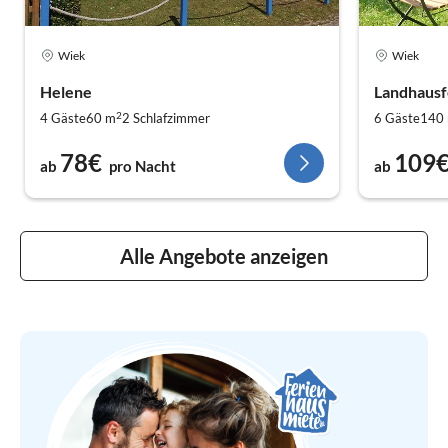
Wiek
Wiek
Helene
Landhausf
2
4 Gäste
60 m
2
Schlafzimmer
6 Gäste
140
78€
109
ab
pro Nacht
ab
Alle Angebote anzeigen