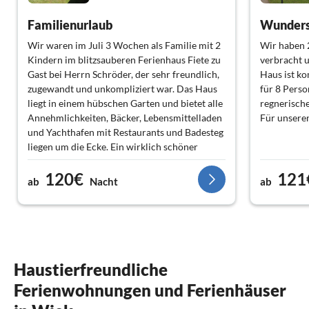
Familienurlaub
Wir waren im Juli 3 Wochen als Familie mit 2
Wir haben 
Kindern im blitzsauberen Ferienhaus Fiete zu
verbracht u
Gast bei Herrn Schröder, der sehr freundlich,
Haus ist ko
zugewandt und unkompliziert war. Das Haus
für 8 Pers
liegt in einem hübschen Garten und bietet alle
regnerische
Annehmlichkeiten, Bäcker, Lebensmittelladen
Für unseren
und Yachthafen mit Restaurants und Badesteg
liegen um die Ecke. Ein wirklich schöner
ruhiger Ort, nicht weit zum wunderschönen
120€
121
Nordstrand und dem bekannten Kap Arkona.
ab
Nacht
ab
Gerne wieder!
Haustierfreundliche
Ferienwohnungen und Ferienhäuser