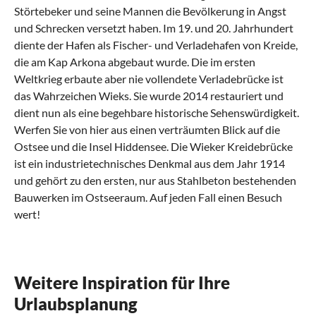
Störtebeker und seine Mannen die Bevölkerung in Angst
und Schrecken versetzt haben. Im 19. und 20. Jahrhundert
diente der Hafen als Fischer- und Verladehafen von Kreide,
die am Kap Arkona abgebaut wurde. Die im ersten
Weltkrieg erbaute aber nie vollendete Verladebrücke ist
das Wahrzeichen Wieks. Sie wurde 2014 restauriert und
dient nun als eine begehbare historische Sehenswürdigkeit.
Werfen Sie von hier aus einen verträumten Blick auf die
Ostsee und die
Insel Hiddensee
. Die Wieker Kreidebrücke
ist ein industrietechnisches Denkmal aus dem Jahr 1914
und gehört zu den ersten, nur aus Stahlbeton bestehenden
Bauwerken im Ostseeraum. Auf jeden Fall einen Besuch
wert!
Was sollte man in Wiek erlebt haben?
Was kann man in Wiek mit Kindern
Was hat die regionale Küche von Wiek zu
Welche kulturellen Highlights gibt es in
Was sind beliebte Anreisewege nach Wiek?
machen?
bieten?
Wiek?
Der Wieker Bodden und traumhafte Ausflugsziele
Ihr Ferienhaus in Wiek erreichen Sie auf vielen
auf Wittow
Wiek - wo Haustiere, Individualisten und Familie
Insel Rügen bittet zu Tisch in Wiek
Wiek besticht mit traditionellem Scharm
Wegen
Weitere Inspiration für Ihre
herzlich willkommen sind
Urlaubsplanung
Einen Katzensprung von Ihrer Ferienwohnung mit Balkon
Von Ihrem Haus oder der Ferienwohnung aus haben Sie es
Das Angebot an Kunst und Kultur hier ist in den
Wiek liegt im Südwesten der Halbinsel Wittow, auch