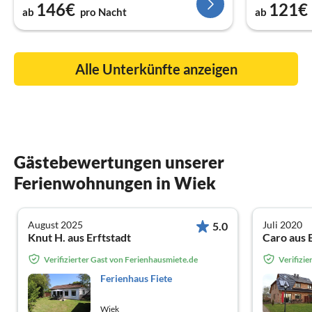
146€
121€
ab
pro Nacht
ab
Alle Unterkünfte anzeigen
Gästebewertungen unserer
Ferienwohnungen in Wiek
August 2025
Juli 2020
5.0
Knut H. aus Erftstadt
Caro aus 
Verifizierter Gast von Ferienhausmiete.de
Verifizi
Ferienhaus Fiete
Wiek