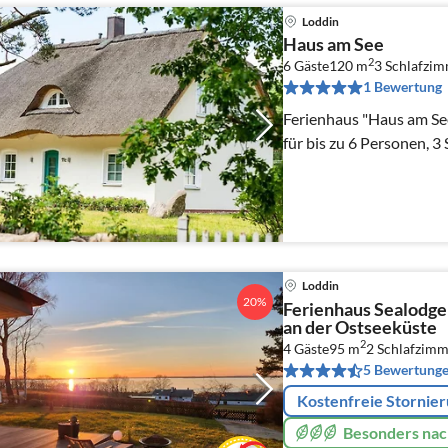
Loddin
Haus am See
2
6 Gäste
120 m
3
Schlafzi
1 Bewertung
Ferienhaus "Haus am Se
für bis zu 6 Personen, 
Loddin
20%
Ferienhaus Sealodge 
an der Ostseeküste
2
4 Gäste
95 m
2
Schlafzimm
5 Bewertung
Kostenfreie Stornie
Besonders nac