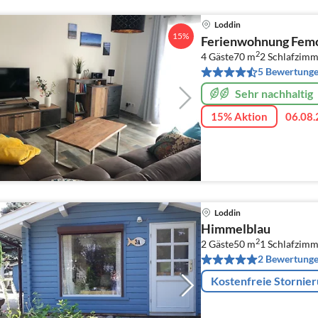
Loddin
15%
Ferienwohnung Femo
2
4 Gäste
70 m
2
Schlafzimm
5 Bewertung
Sehr nachhaltig
15% Aktion
06.08.
Loddin
Himmelblau
2
2 Gäste
50 m
1
Schlafzimm
2 Bewertung
Kostenfreie Stornie