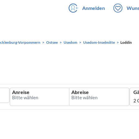
Anmelden
Wuns
cklenburg-Vorpommern
Ostsee
Usedom
Usedom-Inselmitte
Loddin
Anreise
Abreise
Gä
2 