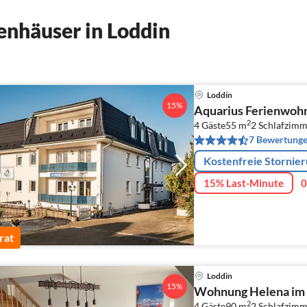
nhäuser in Loddin
Loddin
15%
Aquarius Ferienwoh
2
4 Gäste
55 m
2
Schlafzimm
7 Bewertung
Kostenfreie Stornie
15% Last-Minute
0
rat
Loddin
15%
Wohnung Helena im 
2
4 Gäste
90 m
2
Schlafzimm