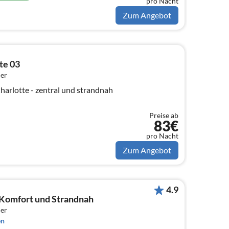
pro Nacht
Zum Angebot
tte 03
er
arlotte - zentral und strandnah
Preise ab
83€
pro Nacht
Zum Angebot
4.9
| Komfort und Strandnah
er
en