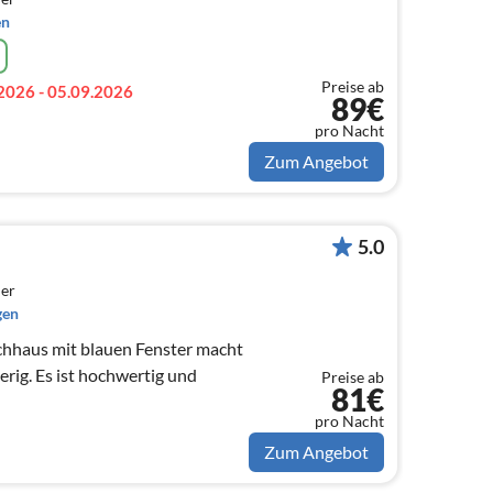
en
Preise ab
2026 - 05.09.2026
89€
pro Nacht
Zum Angebot
5.0
er
gen
chhaus mit blauen Fenster macht
chwertig und
Preise ab
81€
pro Nacht
Zum Angebot