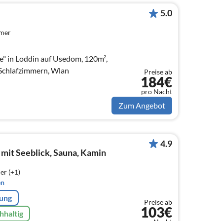
5.0
mmer
e" in Loddin auf Usedom, 120m²,
3 Schlafzimmern, Wlan
Preise ab
184€
pro Nacht
Zum Angebot
4.9
mit Seeblick, Sauna, Kamin
er (+1)
en
rung
Preise ab
103€
hhaltig