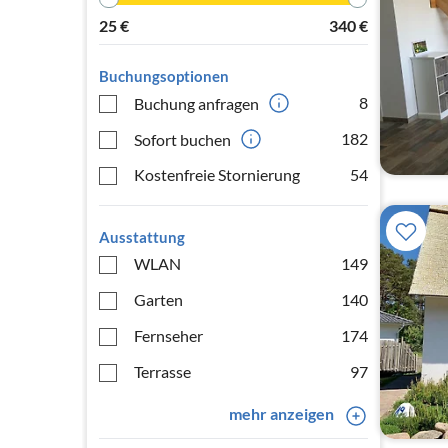
25
€
340
€
Buchungsoptionen
8
Buchung anfragen
182
Sofort buchen
Kostenfreie Stornierung
54
Ausstattung
WLAN
149
Garten
140
Fernseher
174
Terrasse
97
mehr anzeigen