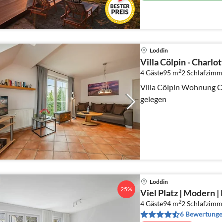
Loddin
Villa Cölpin - Charlo
2
4 Gäste
95 m
2
Schlafzimm
Villa Cölpin Wohnung Ch
gelegen
Loddin
25%
Viel Platz | Modern 
2
4 Gäste
94 m
2
Schlafzimm
6 Bewertung