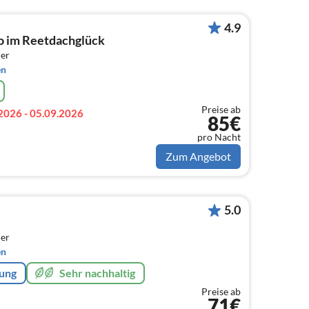
4.9
 im Reetdachglück
er
en
Preise ab
2026 - 05.09.2026
85€
pro Nacht
Zum Angebot
5.0
er
en
rung
Sehr nachhaltig
Preise ab
71€