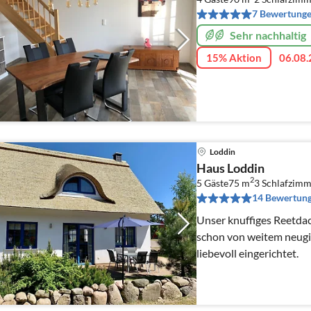
7 Bewertung
Sehr nachhaltig
15% Aktion
06.08.
Loddin
Haus Loddin
2
5 Gäste
75 m
3
Schlafzimm
14 Bewertun
Unser knuffiges Reetda
schon von weitem neugierig. Es ist ho
liebevoll eingerichtet.