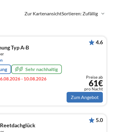
Zur Kartenansicht
Sortieren: Zufällig
4.6
nung Typ A-B
er
en
rung
Sehr nachhaltig
Preise ab
6.08.2026 - 10.08.2026
61€
pro Nacht
Zum Angebot
5.0
Reetdachglück
er