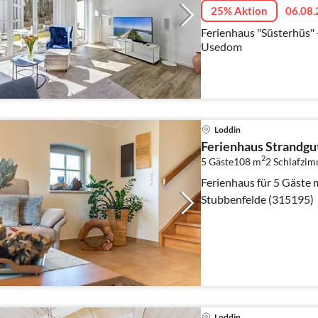
25% Aktion
06.08.
Ferienhaus "Süsterhüs" 
Usedom
Loddin
Ferienhaus Strandgu
2
5 Gäste
108 m
2
Schlafzi
Ferienhaus für 5 Gäste 
Stubbenfelde (315195)
Loddin