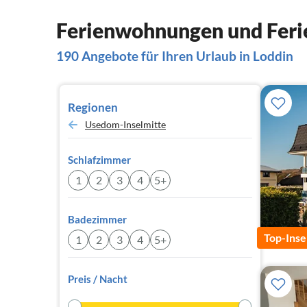
Ferienwohnungen und Ferie
190 Angebote für Ihren Urlaub in Loddin
Regionen
Usedom-Inselmitte
Schlafzimmer
1
2
3
4
5+
Badezimmer
Top-Inse
1
2
3
4
5+
Preis / Nacht