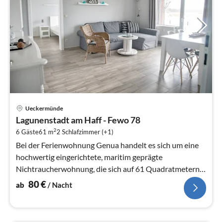
Pre
Ueckermünde
ab
Lagunenstadt am Haff - Fewo 78
8
2
6 Gäste
61 m
2
Schlafzimmer (+1)
pr
Na
Bei der Ferienwohnung Genua handelt es sich um eine
hochwertig eingerichtete, maritim geprägte
Nichtraucherwohnung, die sich auf 61 Quadratmetern
erstreckt.
80
€
ab
/ Nacht