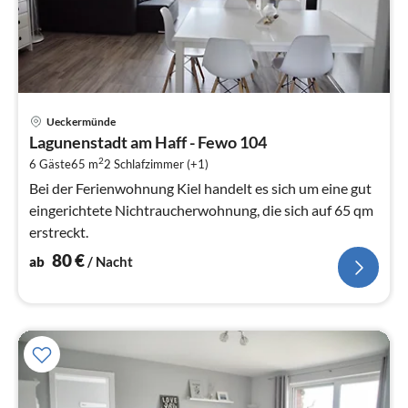
Pre
Ueckermünde
ab
Lagunenstadt am Haff - Fewo 104
8
2
6 Gäste
65 m
2
Schlafzimmer (+1)
pr
Na
Bei der Ferienwohnung Kiel handelt es sich um eine gut
eingerichtete Nichtraucherwohnung, die sich auf 65 qm
erstreckt.
80
€
ab
/ Nacht