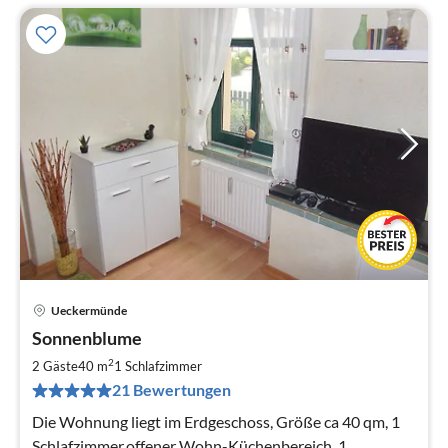
Ueckermünde
Pre
Sonnenblume
ab
6
2
2 Gäste
40 m
1
Schlafzimmer
pr
21 Bewertungen
Na
Die Wohnung liegt im Erdgeschoss, Größe ca 40 qm, 1
Schlafzimmer,offener Wohn-Küchenbereich, 1