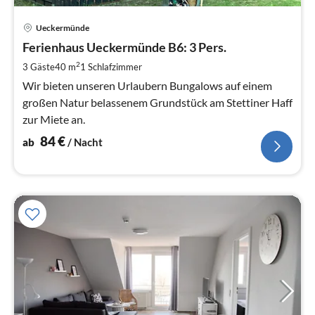
Pre
Ueckermünde
ab
8
Ferienhaus Ueckermünde B6: 3 Pers.
pr
2
3 Gäste
40 m
1
Schlafzimmer
Na
Wir bieten unseren Urlaubern Bungalows auf einem
großen Natur belassenem Grundstück am Stettiner Haff
zur Miete an.
84
€
ab
/ Nacht