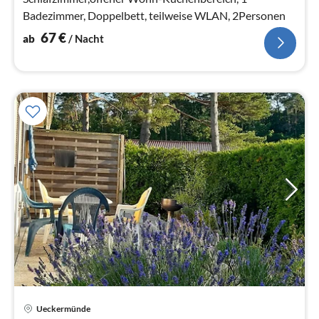
Badezimmer, Doppelbett, teilweise WLAN, 2Personen
67
€
ab
/ Nacht
Ueckermünde
Pre