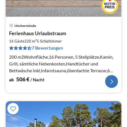
Ueckermünde
Pre
Ferienhaus Urlaubstraum
ab
5
2
16 Gäste
220 m
5
Schlafzimmer
pr
7 Bewertungen
Na
200 m2Wohnfläche,16 Personen, 5 Stellplätze,Kamin,
Grill, sämtliche Nebenkosten,Handtücher und
Bettwäsche inkl,Infarotsauna,überdachte Terrasse,6
Smart Tv , Netflix,5 Schlafzimmer
506
€
ab
/ Nacht