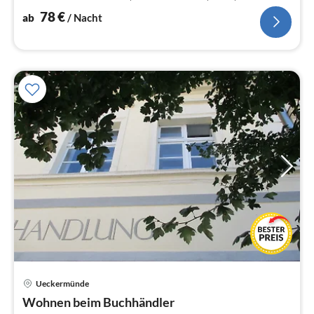
78
€
ab
/ Nacht
Ueckermünde
Pre
Wohnen beim Buchhändler
ab