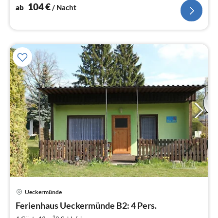
104
€
ab
/ Nacht
Pre
Ueckermünde
ab
9
Ferienhaus Ueckermünde B2: 4 Pers.
pr
2