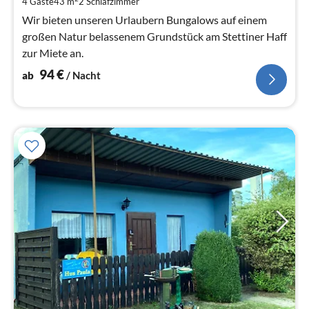
4 Gäste
43 m
2
Schlafzimmer
Na
Wir bieten unseren Urlaubern Bungalows auf einem
großen Natur belassenem Grundstück am Stettiner Haff
zur Miete an.
94
€
ab
/ Nacht