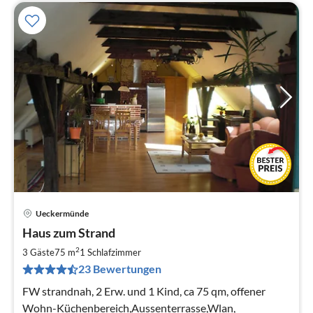
Ueckermünde
Pre
Haus zum Strand
ab
7
2
3 Gäste
75 m
1
Schlafzimmer
pr
23 Bewertungen
Na
FW strandnah, 2 Erw. und 1 Kind, ca 75 qm, offener
Wohn-Küchenbereich,Aussenterrasse,Wlan,