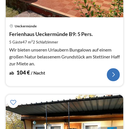
Pre
Ueckermünde
ab
1
Ferienhaus Ueckermünde B9: 5 Pers.
pr
2
5 Gäste
47 m
2
Schlafzimmer
Na
Wir bieten unseren Urlaubern Bungalows auf einem
großen Natur belassenem Grundstück am Stettiner Haff
zur Miete an.
104
€
ab
/ Nacht