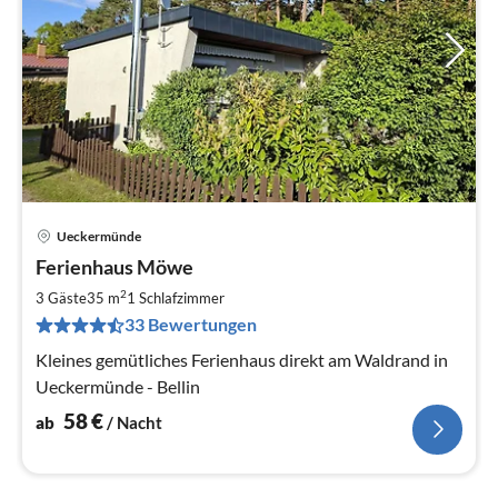
Ueckermünde
Pre
Ferienhaus Möwe
ab
5
2
3 Gäste
35 m
1
Schlafzimmer
pr
33 Bewertungen
Na
Kleines gemütliches Ferienhaus direkt am Waldrand in
Ueckermünde - Bellin
58
€
ab
/ Nacht