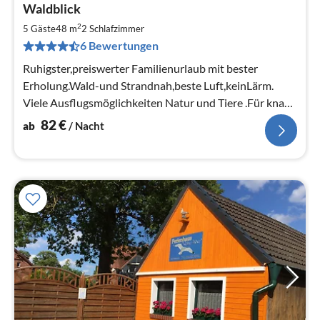
Waldblick
ab
8
2
5 Gäste
48 m
2
Schlafzimmer
pr
6 Bewertungen
Na
Ruhigster,preiswerter Familienurlaub mit bester
Erholung.Wald-und Strandnah,beste Luft,keinLärm.
Viele Ausflugsmöglichkeiten Natur und Tiere .Für knapp
30 € je Person/Tag !!!
82
€
ab
/ Nacht