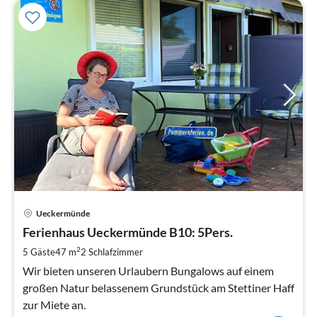
Pre
Ueckermünde
ab
1
Ferienhaus Ueckermünde B10: 5Pers.
pr
2
5 Gäste
47 m
2
Schlafzimmer
Na
Wir bieten unseren Urlaubern Bungalows auf einem
großen Natur belassenem Grundstück am Stettiner Haff
zur Miete an.