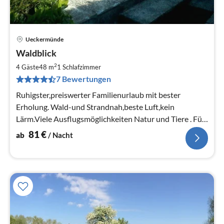
Ueckermünde
Pre
Waldblick
ab
8
2
4 Gäste
48 m
1
Schlafzimmer
pr
7 Bewertungen
Na
Ruhigster,preiswerter Familienurlaub mit bester
Erholung. Wald-und Strandnah,beste Luft,kein
Lärm.Viele Ausflugsmöglichkeiten Natur und Tiere . Für
knapp 30 € je Pers./ Tag !!!
81
€
ab
/ Nacht