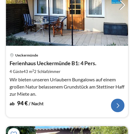
Pre
Ueckermünde
ab
9
Ferienhaus Ueckermünde B1: 4 Pers.
pr
2
4 Gäste
43 m
2
Schlafzimmer
Na
Wir bieten unseren Urlaubern Bungalows auf einem
großen Natur belassenem Grundstück am Stettiner Haff
zur Miete an.
94
€
ab
/ Nacht