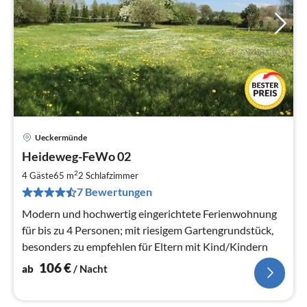
Ueckermünde
Pre
Heideweg-FeWo 02
ab
1
2
4 Gäste
65 m
2
Schlafzimmer
pr
7 Bewertungen
Na
Modern und hochwertig eingerichtete Ferienwohnung
für bis zu 4 Personen; mit riesigem Gartengrundstück,
besonders zu empfehlen für Eltern mit Kind/Kindern
106
€
ab
/ Nacht