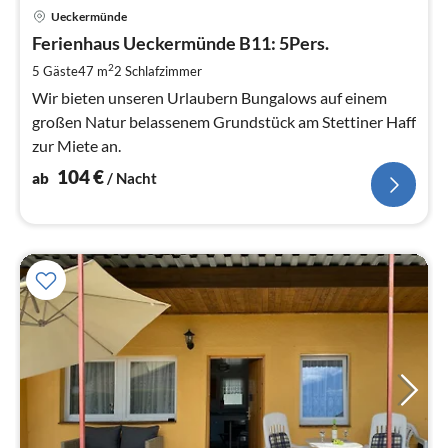
Pre
Ueckermünde
ab
1
Ferienhaus Ueckermünde B11: 5Pers.
pr
2
5 Gäste
47 m
2
Schlafzimmer
Na
Wir bieten unseren Urlaubern Bungalows auf einem
großen Natur belassenem Grundstück am Stettiner Haff
zur Miete an.
104
€
ab
/ Nacht