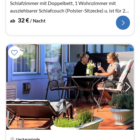
Schlafzimmer mit Doppelbett, 1 Wohnzimmer mit
ausziehbarer Schlafcouch (Polster-Sitzecke) u. ist für 2
Personen ausgelegt
32
€
ab
/ Nacht
Pre
Ueckermünde