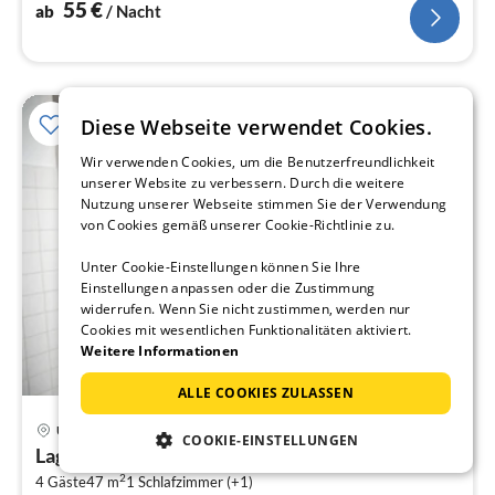
erstreckt.
55
€
ab
/ Nacht
Diese Webseite verwendet Cookies.
Wir verwenden Cookies, um die Benutzerfreundlichkeit
unserer Website zu verbessern. Durch die weitere
Nutzung unserer Webseite stimmen Sie der Verwendung
von Cookies gemäß unserer Cookie-Richtlinie zu.
Unter Cookie-Einstellungen können Sie Ihre
Einstellungen anpassen oder die Zustimmung
widerrufen. Wenn Sie nicht zustimmen, werden nur
Cookies mit wesentlichen Funktionalitäten aktiviert.
Weitere Informationen
ALLE COOKIES ZULASSEN
Pre
Ueckermünde
COOKIE-EINSTELLUNGEN
ab
Lagunenstadt am Haff - 80 Kai
6
2
4 Gäste
47 m
1
Schlafzimmer (+1)
pr