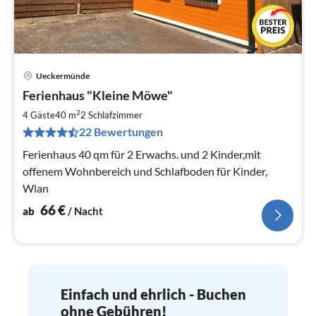
Ueckermünde
Pre
Ferienhaus "Kleine Möwe"
ab
6
2
4 Gäste
40 m
2
Schlafzimmer
pr
22 Bewertungen
Na
Ferienhaus 40 qm für 2 Erwachs. und 2 Kinder,mit
offenem Wohnbereich und Schlafboden für Kinder,
Wlan
66
€
ab
/ Nacht
Einfach und ehrlich - Buchen
ohne Gebühren!