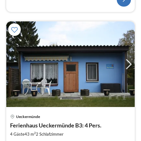
Pre
Ueckermünde
ab
9
Ferienhaus Ueckermünde B3: 4 Pers.
pr
2
4 Gäste
43 m
2
Schlafzimmer
Na