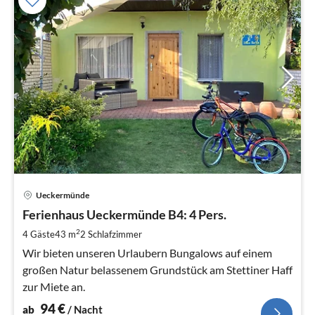
Pre
Ueckermünde
ab
9
Ferienhaus Ueckermünde B4: 4 Pers.
pr
2
4 Gäste
43 m
2
Schlafzimmer
Na
Wir bieten unseren Urlaubern Bungalows auf einem
großen Natur belassenem Grundstück am Stettiner Haff
zur Miete an.
94
€
ab
/ Nacht