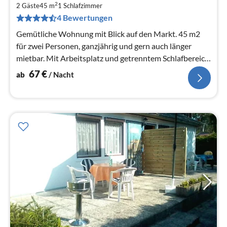
6
2
2 Gäste
45 m
1
Schlafzimmer
pr
4 Bewertungen
Na
Gemütliche Wohnung mit Blick auf den Markt. 45 m2
für zwei Personen, ganzjährig und gern auch länger
mietbar. Mit Arbeitsplatz und getrenntem Schlafbereich
(Bett 140 x 200)
67
€
ab
/ Nacht