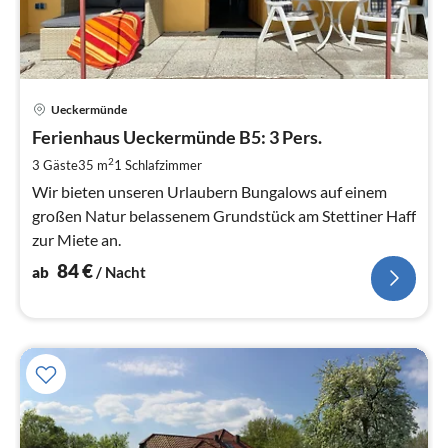
Pre
Ueckermünde
ab
8
Ferienhaus Ueckermünde B5: 3 Pers.
pr
2
3 Gäste
35 m
1
Schlafzimmer
Na
Wir bieten unseren Urlaubern Bungalows auf einem
großen Natur belassenem Grundstück am Stettiner Haff
zur Miete an.
84
€
ab
/ Nacht