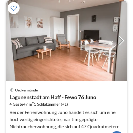
Pre
Ueckermünde
ab
Lagunenstadt am Haff - Fewo 76 Juno
5
2
4 Gäste
47 m
1
Schlafzimmer (+1)
pr
Na
Bei der Ferienwohnung Juno handelt es sich um eine
hochwertig eingerichtete, maritim geprägte
Nichtraucherwohnung, die sich auf 47 Quadratmetern