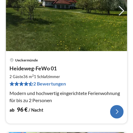
Ueckermünde
Pre
Heideweg-FeWo 01
ab
9
2
2 Gäste
36 m
1
Schlafzimmer
pr
2 Bewertungen
Na
Modern und hochwertig eingerichtete Ferienwohnung
für bis zu 2 Personen
96
€
ab
/ Nacht