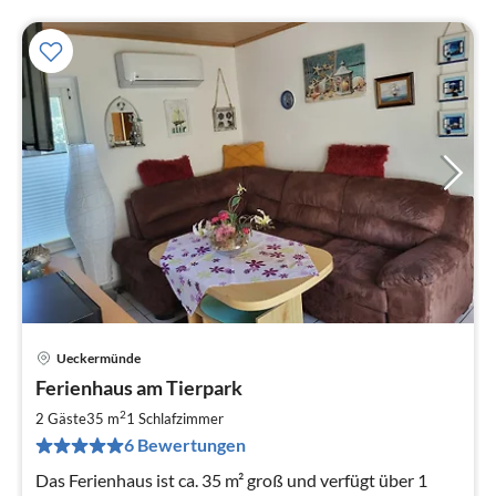
Ueckermünde
Pre
Ferienhaus am Tierpark
ab
3
2
2 Gäste
35 m
1
Schlafzimmer
pr
6 Bewertungen
Na
Das Ferienhaus ist ca. 35 m² groß und verfügt über 1