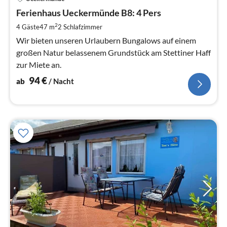
ab
9
Ferienhaus Ueckermünde B8: 4 Pers
pr
2
4 Gäste
47 m
2
Schlafzimmer
Na
Wir bieten unseren Urlaubern Bungalows auf einem
großen Natur belassenem Grundstück am Stettiner Haff
zur Miete an.
94
€
ab
/ Nacht