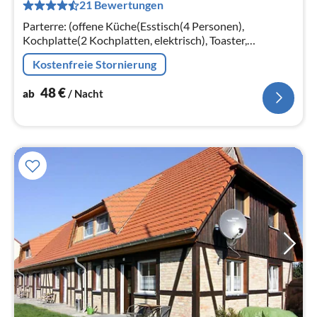
21 Bewertungen
Na
Parterre: (offene Küche(Esstisch(4 Personen),
Kochplatte(2 Kochplatten, elektrisch), Toaster,
Dunstabzugshaube, Kaffeemaschine, Backofen,
Kostenfreie Stornierung
Mikrowelle, Spülmaschine, Kühlschrank(+ Ge...
48
€
ab
/ Nacht