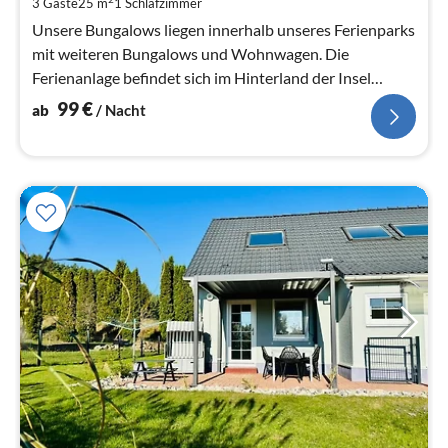
3 Gäste
25 m
1
Schlafzimmer
pr
Na
Unsere Bungalows liegen innerhalb unseres Ferienparks
mit weiteren Bungalows und Wohnwagen. Die
Ferienanlage befindet sich im Hinterland der Insel
Usedom.
99
€
ab
/ Nacht