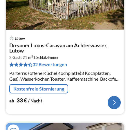
Lütow
Pre
Dreamer Luxus-Caravan am Achterwasser,
ab
Lütow
3
2
2 Gäste
21 m
1
Schlafzimmer
pr
32 Bewertungen
Na
Parterre: (offene Küche(Kochplatte(3 Kochplatten,
Gas), Wasserkocher, Toaster, Kaffeemaschine, Backofen,
Mikrowelle, Kühlschrank), Wohn/Esszimmer(TV,
Kostenfreie Stornierung
Esstisch, Sitzecke)
33
€
ab
/ Nacht