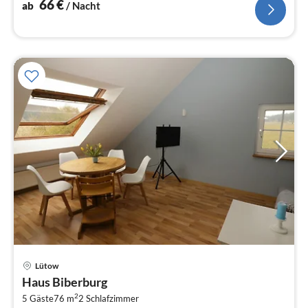
66
€
ab
/ Nacht
Pre
Lütow
ab
Haus Biberburg
7
2
5 Gäste
76 m
2
Schlafzimmer
pr