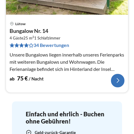
Lütow
Pre
Bungalow Nr. 14
ab
2
7
4 Gäste
25 m
1
Schlafzimmer
34 Bewertungen
pr
Na
Unsere Bungalows liegen innerhalb unseres Ferienparks
mit weiteren Bungalows und Wohnwagen. Die
Ferienanlage befindet sich im Hinterland der Insel
Usedom.
75
€
ab
/ Nacht
Einfach und ehrlich - Buchen
ohne Gebühren!
Geld-zurück-Garantie