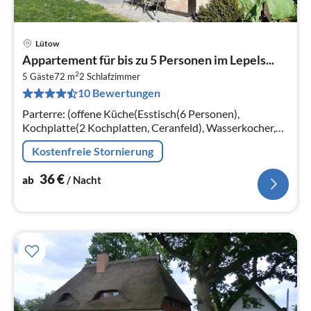
Lütow
Pre
Appartement für bis zu 5 Personen im Lepels...
ab
2
3
5 Gäste
72 m
2
Schlafzimmer
10 Bewertungen
pr
Na
Parterre: (offene Küche(Esstisch(6 Personen),
Kochplatte(2 Kochplatten, Ceranfeld), Wasserkocher,
Toaster, Kaffeemaschine, Mikrowelle, Kühlschrank(+
Kostenfreie Stornierung
Gefrierfach))
36
€
ab
/ Nacht