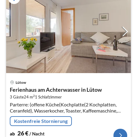
Pre
Lütow
ab
Ferienhaus am Achterwasser in Lütow
2
2
3 Gäste
24 m
1
Schlafzimmer
pr
Parterre: (offene Küche(Kochplatte(2 Kochplatten,
Na
Ceranfeld), Wasserkocher, Toaster, Kaffeemaschine,
Kühlschrank(+ Gefrierfach)),
Kostenfreie Stornierung
Wohn/Esszimmer(Doppelschlafcouch, TV(Satellit)
26
€
ab
/ Nacht