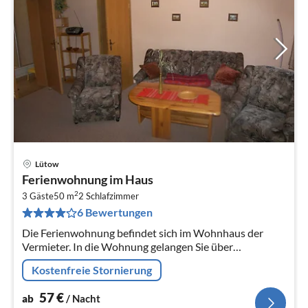
Lütow
Pre
Ferienwohnung im Haus
ab
2
5
3 Gäste
50 m
2
Schlafzimmer
6 Bewertungen
pr
Na
Die Ferienwohnung befindet sich im Wohnhaus der
Vermieter. In die Wohnung gelangen Sie über
einen separaten Eingang.
Kostenfreie Stornierung
57
€
ab
/ Nacht