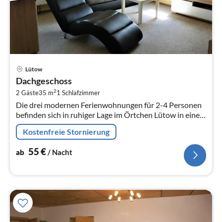
Pre
Lütow
ab
Dachgeschoss
5
2
2 Gäste
35 m
1
Schlafzimmer
pr
Die drei modernen Ferienwohnungen für 2-4 Personen
Na
befinden sich in ruhiger Lage im Örtchen Lütow in einem
Wohnhaus.
Kostenfreie Stornierung
55
€
ab
/ Nacht