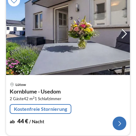
Pre
Lütow
ab
Kornblume - Usedom
4
2
2 Gäste
42 m
1
Schlafzimmer
pr
Na
Kostenfreie Stornierung
44
€
ab
/ Nacht