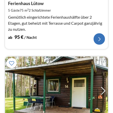
9
Ferienhaus Lütow
pr
2
5 Gäste
75 m
2
Schlafzimmer
Na
Gemütlich eingerichtete Ferienhaushälfte über 2
Etagen, gut beheizt mit Terrasse und Carpot ganzjährig
zu nutzen.
95
€
ab
/ Nacht