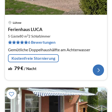
Lütow
Pre
Ferienhaus LUCA
ab
7
2
5 Gäste
80 m
2
Schlafzimmer
pr
6 Bewertungen
Na
Gemütliche Doppelhaushälfte am Achterwasser
Kostenfreie Stornierung
79
€
ab
/ Nacht