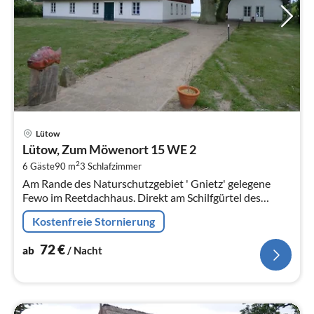
Pre
Lütow
ab
Lütow, Zum Möwenort 15 WE 2
7
2
6 Gäste
90 m
3
Schlafzimmer
pr
Am Rande des Naturschutzgebiet ' Gnietz' gelegene
Na
Fewo im Reetdachhaus. Direkt am Schilfgürtel des
Achterwassers mit einem wunderschönen Blick auf
Kostenfreie Stornierung
selbiges.
72
€
ab
/ Nacht