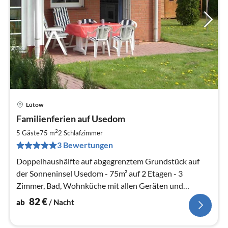
Lütow
Pre
Familienferien auf Usedom
ab
8
2
5 Gäste
75 m
2
Schlafzimmer
pr
3 Bewertungen
Na
Doppelhaushälfte auf abgegrenztem Grundstück auf
der Sonneninsel Usedom - 75m² auf 2 Etagen - 3
Zimmer, Bad, Wohnküche mit allen Geräten und
sonniger Terrasse
82
€
ab
/ Nacht