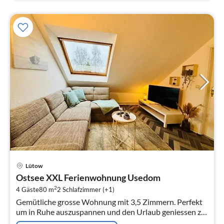
Pre
Lütow
ab
Ostsee XXL Ferienwohnung Usedom
6
2
4 Gäste
80 m
2
Schlafzimmer (+1)
pr
Gemütliche grosse Wohnung mit 3,5 Zimmern. Perfekt
Na
um in Ruhe auszuspannen und den Urlaub geniessen zu
können. Insgesamt bietet die Wohnung auf ca.