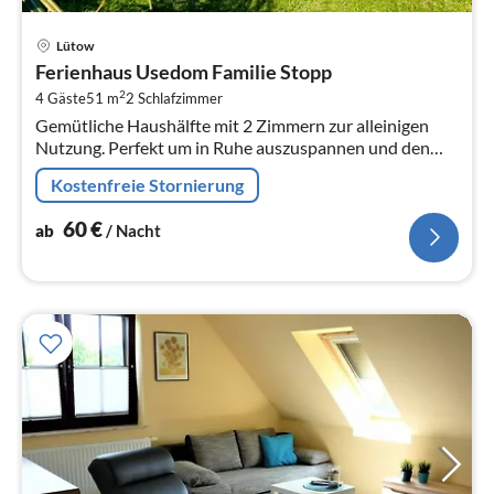
Pre
Lütow
ab
Ferienhaus Usedom Familie Stopp
6
2
4 Gäste
51 m
2
Schlafzimmer
pr
Gemütliche Haushälfte mit 2 Zimmern zur alleinigen
Na
Nutzung. Perfekt um in Ruhe auszuspannen und den
Urlaub geniessen zu können. Insgesamt bietet unser
Kostenfreie Stornierung
Haus auf ca.
60
€
ab
/ Nacht