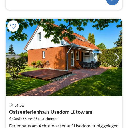
Pre
Lütow
ab
Ostseeferienhaus Usedom Lütow am
9
2
4 Gäste
85 m
2
Schlafzimmer
pr
Ferienhaus am Achterwasser auf Usedom; ruhig gelegen
Na