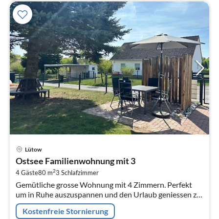
Pre
Lütow
ab
Ostsee Familienwohnung mit 3
6
2
4 Gäste
80 m
3
Schlafzimmer
pr
Gemütliche grosse Wohnung mit 4 Zimmern. Perfekt
Na
um in Ruhe auszuspannen und den Urlaub geniessen zu
können. Insgesamt bietet unser Haus auf ca.
Kostenfreie Stornierung