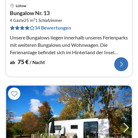
Lütow
Pre
Bungalow Nr. 13
ab
2
7
4 Gäste
25 m
1
Schlafzimmer
34 Bewertungen
pr
Na
Unsere Bungalows liegen innerhalb unseres Ferienparks
mit weiteren Bungalows und Wohnwagen. Die
Ferienanlage befindet sich im Hinterland der Insel
Usedom.
75
€
ab
/ Nacht