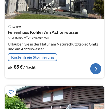
Pre
Lütow
ab
Ferienhaus Köhler Am Achterwasser
8
2
5 Gäste
85 m
2
Schlafzimmer
pr
Urlauben Sie in der Natur am Naturschutzgebiet Gnitz
Na
und am Achterwasser
Kostenfreie Stornierung
85
€
ab
/ Nacht