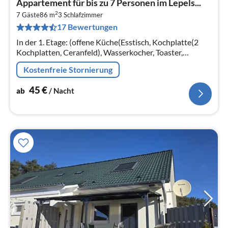
Appartement für bis zu 7 Personen im Lepels...
ab
2
4
7 Gäste
86 m
3
Schlafzimmer
17 Bewertungen
pr
Na
In der 1. Etage: (offene Küche(Esstisch, Kochplatte(2
Kochplatten, Ceranfeld), Wasserkocher, Toaster,
Dunstabzugshaube, Kaffeemaschine, Kühlschrank(+
Kostenfreie Stornierung
Gefrierfach))
45
€
ab
/ Nacht