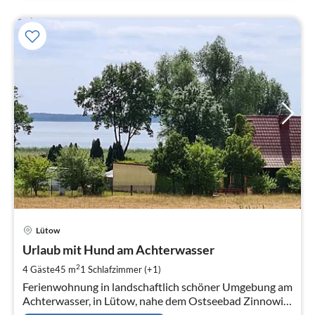
Pre
Lütow
ab
3
Urlaub mit Hund am Achterwasser
pr
2
4 Gäste
45 m
1
Schlafzimmer (+1)
Na
Ferienwohnung in landschaftlich schöner Umgebung am
Achterwasser, in Lütow, nahe dem Ostseebad Zinnowitz
auf der schönen Insel Usedom.