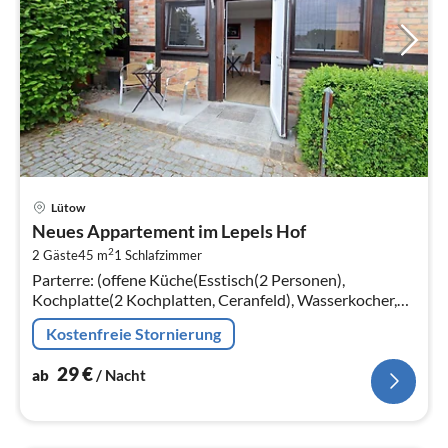
Pre
Lütow
ab
Neues Appartement im Lepels Hof
2
2
2 Gäste
45 m
1
Schlafzimmer
pr
Parterre: (offene Küche(Esstisch(2 Personen),
Na
Kochplatte(2 Kochplatten, Ceranfeld), Wasserkocher,
Toaster, Kaffeemaschine, Mikrowelle, Kühlschrank(+
Kostenfreie Stornierung
Gefrierfach))
29
€
ab
/ Nacht