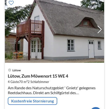
Pre
Lütow
ab
Lütow, Zum Möwenort 15 WE 4
6
2
4 Gäste
70 m
2
Schlafzimmer
pr
Am Rande des Naturschutzgebiet ' Gnietz' gelegenes
Na
Reetdachhaus. Direkt am Schilfgürtel des
Achterwassers mit einem wunderschönen Blick auf
Kostenfreie Stornierung
selbiges.