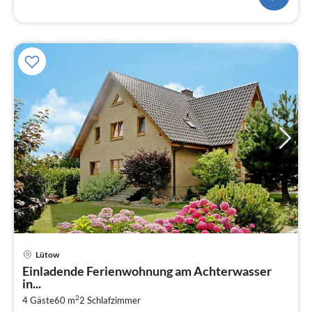
Lütow
Pre
Einladende Ferienwohnung am Achterwasser
ab
in...
4
2
4 Gäste
60 m
2
Schlafzimmer
pr