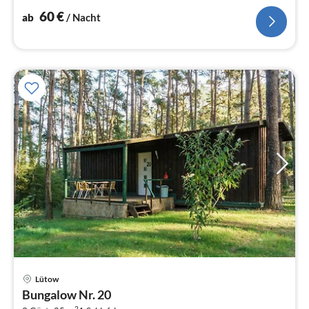
60
€
ab
/ Nacht
Pre
Lütow
ab
Bungalow Nr. 20
9
2